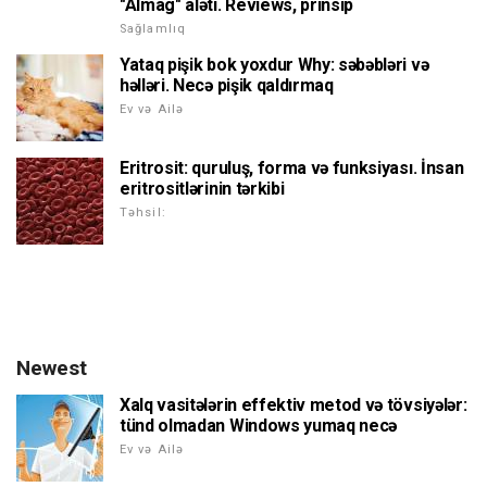
"Almag" aləti. Reviews, prinsip
Sağlamlıq
Yataq pişik bok yoxdur Why: səbəbləri və
həlləri. Necə pişik qaldırmaq
Ev və Ailə
Eritrosit: quruluş, forma və funksiyası. İnsan
eritrositlərinin tərkibi
Təhsil:
Newest
Xalq vasitələrin effektiv metod və tövsiyələr:
tünd olmadan Windows yumaq necə
Ev və Ailə