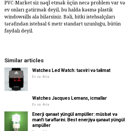
PVC-Market siz nəql etmək üçün necə problem var və
ev onları gətirmək deyil, bu halda kəsmə plastik
windowsills ala bilərsiniz. Bəli, bitki istehsalçıları
tərəfindən istehsal 6 metr standart uzunluğu, bütün
faydalı deyil.
Similar articles
Watches Led Watch: təsviri və təlimat
Ev və Ailə
Watches Jacques Lemans, icmallar
Ev və Ailə
Enerji qənaət yüngül ampüller: müsbət və
mənfi tərəflərini. Best enerjiyə qənaət yüngül
ampüller