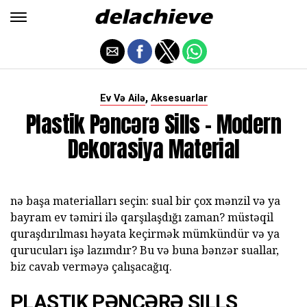
,
Ev Və Ailə
Aksesuarlar
Plastik Pəncərə Sills - Modern
Dekorasiya Material
nə başa materialları seçin: sual bir çox mənzil və ya
bayram ev təmiri ilə qarşılaşdığı zaman? müstəqil
quraşdırılması həyata keçirmək mümkündür və ya
qurucuları işə lazımdır? Bu və buna bənzər suallar,
biz cavab verməyə çalışacağıq.
PLASTIK PƏNCƏRƏ SILLS