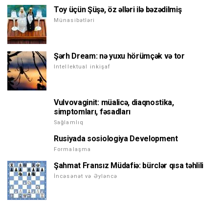
Toy üçün Şüşə, öz əlləri ilə bəzədilmiş
Münasibətləri
Şərh Dream: nə yuxu hörümçək və tor
Intellektual inkişaf
Vulvovaginit: müalicə, diaqnostika,
simptomları, fəsadları
Sağlamlıq
Rusiyada sosiologiya Development
Formalaşma
Şahmat Fransız Müdafiə: bürclər qısa təhlili
İncəsənət və Əyləncə