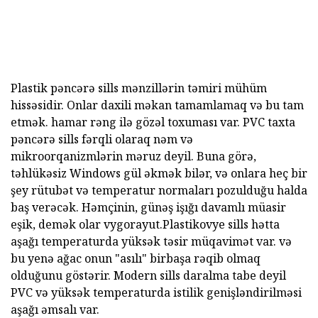
Plastik pəncərə sills mənzillərin təmiri mühüm
hissəsidir. Onlar daxili məkan tamamlamaq və bu tam
etmək. hamar rəng ilə gözəl toxuması var. PVC taxta
pəncərə sills fərqli olaraq nəm və
mikroorqanizmlərin məruz deyil. Buna görə,
təhlükəsiz Windows gül əkmək bilər, və onlara heç bir
şey rütubət və temperatur normaları pozulduğu halda
baş verəcək. Həmçinin, günəş işığı davamlı müasir
eşik, demək olar vygorayut.Plastikovye sills hətta
aşağı temperaturda yüksək təsir müqavimət var. və
bu yenə ağac onun "asılı" birbaşa rəqib olmaq
olduğunu göstərir. Modern sills daralma tabe deyil
PVC və yüksək temperaturda istilik genişləndirilməsi
aşağı əmsalı var.