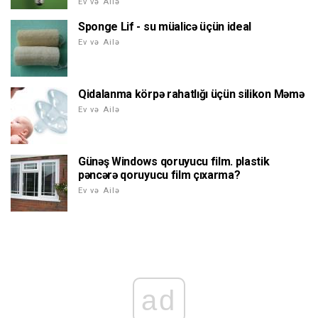
Ev və Ailə
Sponge Lif - su müalicə üçün ideal
Ev və Ailə
Qidalanma körpə rahatlığı üçün silikon Məmə
Ev və Ailə
Günəş Windows qoruyucu film. plastik
pəncərə qoruyucu film çıxarma?
Ev və Ailə
ad