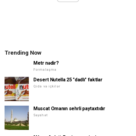
Trending Now
Metr nədir?
Formalaşma
Desert Nutella 25 "dadlı" faktlar
Qida və içkilər
Muscat Omanın sehrli paytaxtıdır
Səyahət