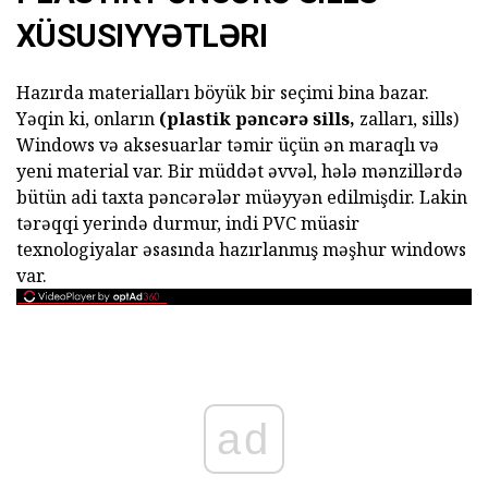
XÜSUSIYYƏTLƏRI
Hazırda materialları böyük bir seçimi bina bazar.
Yəqin ki, onların
(plastik pəncərə sills,
zalları, sills)
Windows və aksesuarlar təmir üçün ən maraqlı və
yeni material var. Bir müddət əvvəl, hələ mənzillərdə
bütün adi taxta pəncərələr müəyyən edilmişdir. Lakin
tərəqqi yerində durmur, indi PVC müasir
texnologiyalar əsasında hazırlanmış məşhur windows
var.
ad