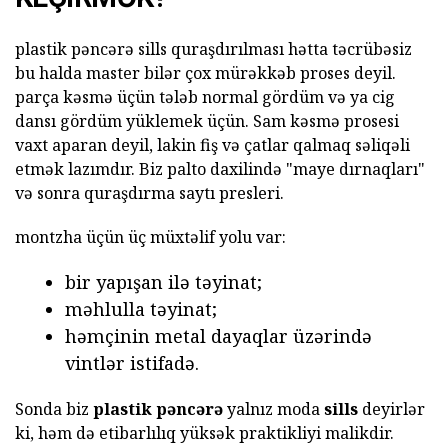
plastik pəncərə sills quraşdırılması hətta təcrübəsiz
bu halda master bilər çox mürəkkəb proses deyil.
parça kəsmə üçün tələb normal gördüm və ya cig
dansı gördüm yüklemek üçün. Sam kəsmə prosesi
vaxt aparan deyil, lakin fiş və çatlar qalmaq səliqəli
etmək lazımdır. Biz palto daxilində "maye dırnaqları"
və sonra quraşdırma saytı presleri.
montzha üçün üç müxtəlif yolu var:
bir yapışan ilə təyinat;
məhlulla təyinat;
həmçinin metal dayaqlar üzərində
vintlər istifadə.
Sonda biz
plastik pəncərə
yalnız moda
sills
deyirlər
ki, həm də etibarlılıq yüksək praktikliyi malikdir.