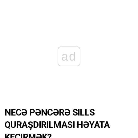
ad
NECƏ PƏNCƏRƏ SILLS
QURAŞDIRILMASI HƏYATA
KEÇIRMƏK?