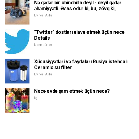
Nə qədər bir chinchilla deyil - deyil qədər
əhəmiyyətli. Əsas odur ki, bu, zövq ki,
Ev və Ailə
"Twitter" dostları əlavə etmək üçün necə
Details
Kompüter
Xüsusiyyətləri və faydaları Rusiya istehsalı
Ceramic su filter
Ev və Ailə
Necə evdə şam etmək üçün necə?
Iş