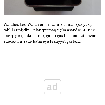
Watches Led Watch onları satın edənlər çox yaxşı
təhlil etmişdir. Onlar qurmaq üçün asandır LEDs iri
enerji giriş tələb etmir, çünki çox bir müddət davam
edəcək bir sadə batareya fəaliyyət göstərir.
ad