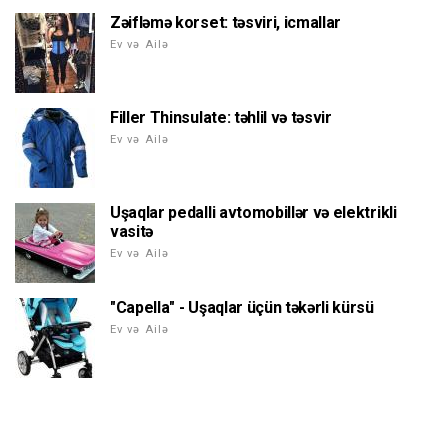
Zəifləmə korset: təsviri, icmallar
Ev və Ailə
Filler Thinsulate: təhlil və təsvir
Ev və Ailə
Uşaqlar pedalli avtomobillər və elektrikli
vasitə
Ev və Ailə
"Capella" - Uşaqlar üçün təkərli kürsü
Ev və Ailə