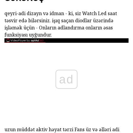
qeyri-adi dizayn və idman - ki, siz Watch Led saat
təsvir edə bilərsiniz. işıq saçan diodlar üzərində
işləmək üçün - Onların adlandırma onların əsas
funksiyası uyğundur.
ad
uzun müddət aktiv həyat tərzi Fans üz və əlləri adi