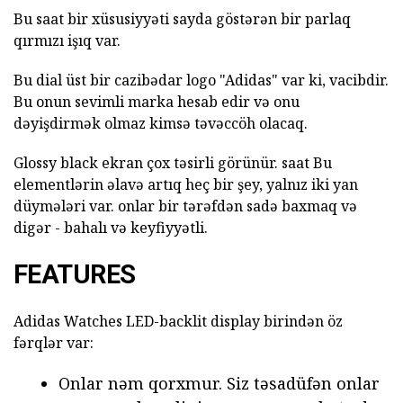
Bu saat bir xüsusiyyəti sayda göstərən bir parlaq
qırmızı işıq var.
Bu dial üst bir cazibədar logo "Adidas" var ki, vacibdir.
Bu onun sevimli marka hesab edir və onu
dəyişdirmək olmaz kimsə təvəccöh olacaq.
Glossy black ekran çox təsirli görünür. saat Bu
elementlərin əlavə artıq heç bir şey, yalnız iki yan
düymələri var. onlar bir tərəfdən sadə baxmaq və
digər - bahalı və keyfiyyətli.
FEATURES
Adidas Watches LED-backlit display birindən öz
fərqlər var:
Onlar nəm qorxmur. Siz təsadüfən onlar