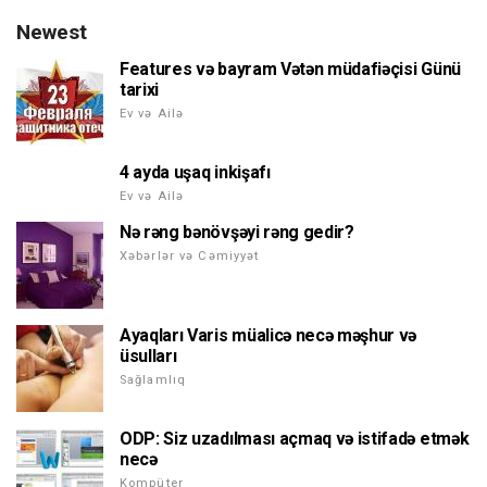
Newest
Features və bayram Vətən müdafiəçisi Günü
tarixi
Ev və Ailə
4 ayda uşaq inkişafı
Ev və Ailə
Nə rəng bənövşəyi rəng gedir?
Xəbərlər və Cəmiyyət
Ayaqları Varis müalicə necə məşhur və
üsulları
Sağlamlıq
ODP: Siz uzadılması açmaq və istifadə etmək
necə
Kompüter