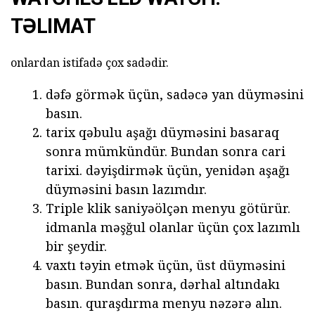
TƏLIMAT
onlardan istifadə çox sadədir.
dəfə görmək üçün, sadəcə yan düyməsini
basın.
tarix qəbulu aşağı düyməsini basaraq
sonra mümkündür. Bundan sonra cari
tarixi. dəyişdirmək üçün, yenidən aşağı
düyməsini basın lazımdır.
Triple klik saniyəölçən menyu götürür.
idmanla məşğul olanlar üçün çox lazımlı
bir şeydir.
vaxtı təyin etmək üçün, üst düyməsini
basın. Bundan sonra, dərhal altındakı
basın. quraşdırma menyu nəzərə alın.