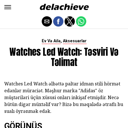
,
Ev Və Ailə
Aksesuarlar
Watches Led Watch: Təsviri Və
Təlimat
Watches Led Watch əlbəttə paltar idman stili hörmət
edənlər müraciət. Məşhur marka "Adidas" öz
müştəriləri üçün xüsusi onları inkişaf etmişdir. Necə
bütün digər müxtəlif var? Bizə bu məqalədə ətraflı bu
sualı öyrənmək edək.
GÖRÜNÜŞ