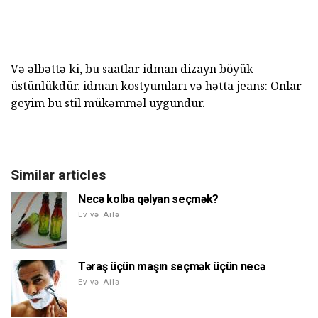
Və əlbəttə ki, bu saatlar idman dizayn böyük
üstünlükdür. idman kostyumları və hətta jeans: Onlar
geyim bu stil mükəmməl uygundur.
Similar articles
Necə kolba qəlyan seçmək?
Ev və Ailə
Təraş üçün maşın seçmək üçün necə
Ev və Ailə