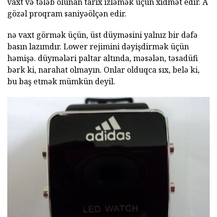
vaxt və tələb olunan tarix izləmək üçün xidmət edir. A
gözəl proqram saniyəölçən edir.
nə vaxt görmək üçün, üst düyməsini yalnız bir dəfə
basın lazımdır. Lower rejimini dəyişdirmək üçün
həmişə. düymələri paltar altında, məsələn, təsadüfi
bərk ki, narahat olmayın. Onlar olduqca sıx, belə ki,
bu baş etmək mümkün deyil.