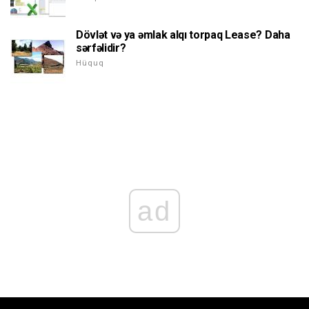
Dövlət və ya əmlak alqı torpaq Lease? Daha
sərfəlidir?
Hüquq
ad