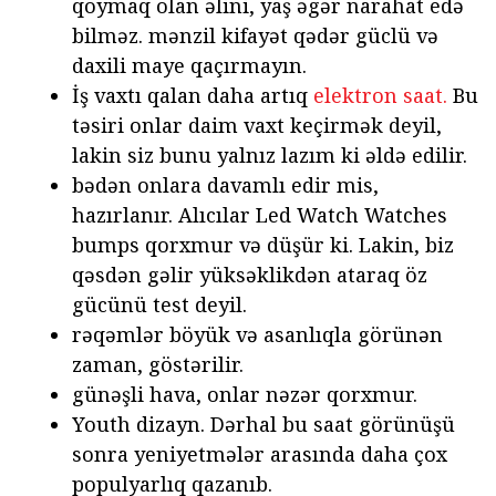
qoymaq olan əlini, yaş əgər narahat edə
bilməz. mənzil kifayət qədər güclü və
daxili maye qaçırmayın.
İş vaxtı qalan daha artıq
elektron saat.
Bu
təsiri onlar daim vaxt keçirmək deyil,
lakin siz bunu yalnız lazım ki əldə edilir.
bədən onlara davamlı edir mis,
hazırlanır. Alıcılar Led Watch Watches
bumps qorxmur və düşür ki. Lakin, biz
qəsdən gəlir yüksəklikdən ataraq öz
gücünü test deyil.
rəqəmlər böyük və asanlıqla görünən
zaman, göstərilir.
günəşli hava, onlar nəzər qorxmur.
Youth dizayn. Dərhal bu saat görünüşü
sonra yeniyetmələr arasında daha çox
populyarlıq qazanıb.