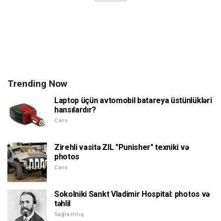
Trending Now
Laptop üçün avtomobil batareya üstünlükləri
hansılardır?
Cars
Zirehli vasitə ZIL "Punisher" texniki və
photos
Cars
Sokolniki Sankt Vladimir Hospital: photos və
təhlil
Sağlamlıq