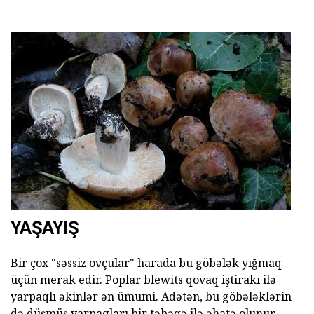
YAŞAYIŞ
Bir çox "səssiz ovçular" harada bu göbələk yığmaq
üçün merak edir. Poplar blewits qovaq iştirakı ilə
yarpaqlı əkinlər ən ümumi. Adətən, bu göbələklərin
də düşmüş yarpaqları bir təbəqə ilə əhatə olunur.