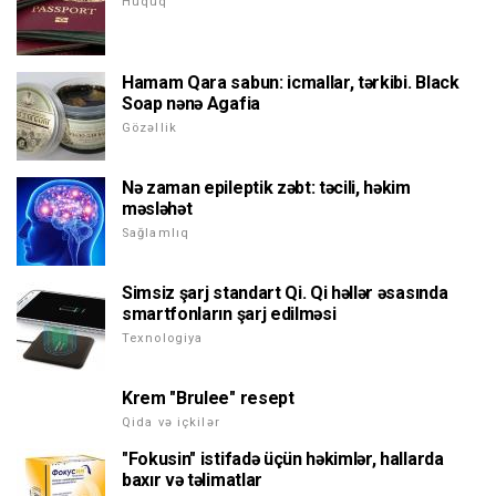
Hüquq
Hamam Qara sabun: icmallar, tərkibi. Black
Soap nənə Agafia
Gözəllik
Nə zaman epileptik zəbt: təcili, həkim
məsləhət
Sağlamlıq
Simsiz şarj standart Qi. Qi həllər əsasında
smartfonların şarj edilməsi
Texnologiya
Krem "Brulee" resept
Qida və içkilər
"Fokusin" istifadə üçün həkimlər, hallarda
baxır və təlimatlar