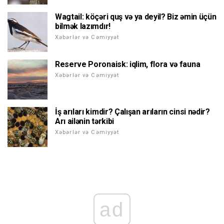
Wagtail: köçəri quş və ya deyil? Biz əmin üçün
bilmək lazımdır!
Xəbərlər və Cəmiyyət
Reserve Poronaisk: iqlim, flora və fauna
Xəbərlər və Cəmiyyət
İş arıları kimdir? Çalışan arıların cinsi nədir?
Arı ailənin tərkibi
Xəbərlər və Cəmiyyət
ad