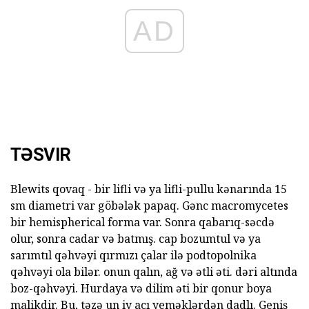
AD
TƏSVIR
Blewits qovaq - bir lifli və ya lifli-pullu kənarında 15
sm diametri var göbələk papaq. Gənc macromycetes
bir hemispherical forma var. Sonra qabarıq-səcdə
olur, sonra cadar və batmış. cap bozumtul və ya
sarımtıl qəhvəyi qırmızı çalar ilə podtopolnika
qəhvəyi ola bilər. onun qalın, ağ və ətli əti. dəri altında
boz-qəhvəyi. Hurdaya və dilim əti bir qonur boya
malikdir. Bu, təzə un iy acı yeməklərdən dadlı. Geniş