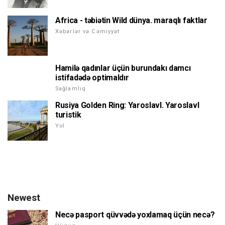
Africa - təbiətin Wild dünya. maraqlı faktlar
Xəbərlər və Cəmiyyət
Hamilə qadınlar üçün burundakı damcı
istifadədə optimaldır
Sağlamlıq
Rusiya Golden Ring: Yaroslavl. Yaroslavl
turistik
Yol
Newest
Necə pasport qüvvədə yoxlamaq üçün necə?