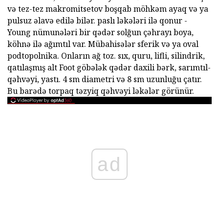
və tez-tez makromitsetov boşqab möhkəm ayaq və ya
pulsuz əlavə edilə bilər. paslı ləkələri ilə qonur -
Young nümunələri bir qədər solğun çəhrayı boya,
köhnə ilə ağımtıl var. Mübahisələr sferik və ya oval
podtopolnika. Onların ağ toz. sıx, quru, lifli, silindrik,
qatılaşmış alt Foot göbələk qədər daxili bərk, sarımtıl-
qəhvəyi, yastı. 4 sm diametri və 8 sm uzunluğu çatır.
Bu barədə torpaq təzyiq qəhvəyi ləkələr görünür.
ad