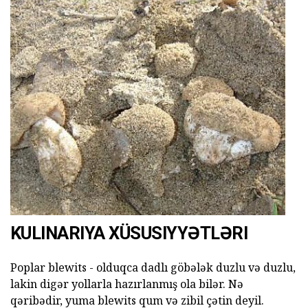
KULINARIYA XÜSUSIYYƏTLƏRI
Poplar blewits - olduqca dadlı göbələk duzlu və duzlu,
lakin digər yollarla hazırlanmış ola bilər. Nə
qəribədir, yuma blewits qum və zibil çətin deyil.