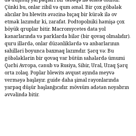
Çünki bu, onlar zibil və qum əməl. Bir çox göbələk
alıcılar bu blewits əvəzinə bıçaq bir kürək ilə ov
etmək lazımdır ki, zarafat. Podtopolniki həmişə çox
böyük qruplar bitir. Macromycetes data yol
kənarlarında və parklarda bilər (bir qovaq olmalıdır).
quru illərdə, onlar düzənliklərdə və anbarlarının
sahilləri boyunca baxmaq lazımdır. Şərq və: Bu
göbələklərin bir qovaq var bütün sahələrdə ümumi
Qərbi Avropa, cənub və Rusiya, Sibir, Ural, Uzaq Şərq
orta zolaq. Poplar blewits avqust ayında meyvə
verməyə başlayır. guide daha şimal rayonlarında
yarpaq düşür başlanğıcıdır. mövsüm adətən noyabrın
əvvəlində bitir.