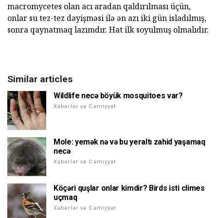
macromycetes olan acı aradan qaldırılması üçün,
onlar su tez-tez dəyişməsi ilə ən azı iki gün isladılmış,
sonra qaynatmaq lazımdır. Hat ilk soyulmuş olmalıdır.
Similar articles
Wildlife necə böyük mosquitoes var?
Xəbərlər və Cəmiyyət
Mole: yemək nə və bu yeraltı zahid yaşamaq
necə
Xəbərlər və Cəmiyyət
Köçəri quşlar onlar kimdir? Birds isti climes
uçmaq
Xəbərlər və Cəmiyyət