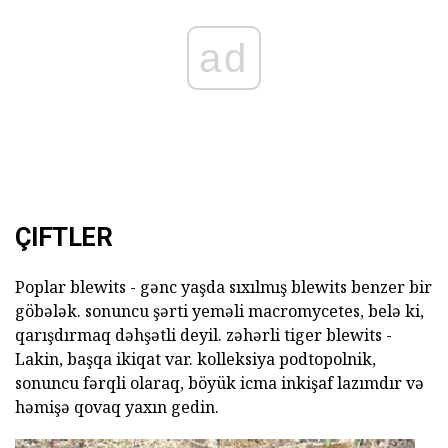
ad
ÇIFTLER
Poplar blewits - gənc yaşda sıxılmış blewits benzer bir
göbələk. sonuncu şərti yeməli macromycetes, belə ki,
qarışdırmaq dəhşətli deyil. zəhərli tiger blewits -
Lakin, başqa ikiqat var. kolleksiya podtopolnik,
sonuncu fərqli olaraq, böyük icma inkişaf lazımdır və
həmişə qovaq yaxın gedin.