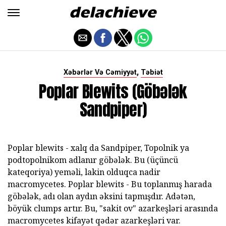
,
Xəbərlər Və Cəmiyyət
Təbiət
Poplar Blewits (göbələk
Sandpiper)
Poplar blewits - xalq da Sandpiper, Topolnik ya
podtopolnikom adlanır göbələk. Bu (üçüncü
kateqoriya) yeməli, lakin olduqca nadir
macromycetes. Poplar blewits - Bu toplanmış harada
göbələk, adı olan aydın əksini tapmışdır. Adətən,
böyük clumps artır. Bu, "sakit ov" azarkeşləri arasında
macromycetes kifayət qədər azarkeşləri var.