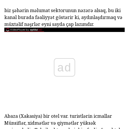
biz şəhərin məlumat sektorunun nəzərə alsaq, bu iki
kanal burada fəaliyyət göstərir ki, aydınlaşdırmaq və
müxtəlif nəşrlər eyni sayda çap lazımdır.
ad
Abaza (Xakasiya) bir otel var. turistlərin icmallar
Münsiflər, xidmətlər və qiymətlər yüksək