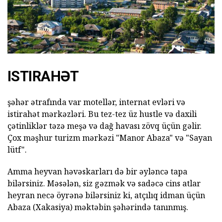
ISTIRAHƏT
şəhər ətrafında var motellər, internat evləri və
istirahət mərkəzləri. Bu tez-tez üz hustle və daxili
çətinliklər təzə meşə və dağ havası zövq üçün gəlir.
Çox məşhur turizm mərkəzi "Manor Abaza" və "Sayan
lütf".
Amma heyvan həvəskarları də bir əyləncə tapa
bilərsiniz. Məsələn, siz gəzmək və sadəcə cins atlar
heyran necə öyrənə bilərsiniz ki, atçılıq idman üçün
Abaza (Xakasiya) məktəbin şəhərində tanınmış.