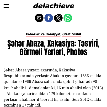
,
Xəbərlər Və Cəmiyyət
Ətraf Mühit
Şəhər Abaza, Xakasiya: Təsviri,
Görməli Yerləri, Photos
Şəhər Abaza yuxarı axarında, Xakasiya
Respublikasında yerləşir Abakan çayının. 1856-ci ildə
qurulan o 1966 Abaza sahəsində qəbul şəhər adı 90
2,
km
əhalisi - demək olar ki, 16 min əhalisi olan (2016)
.. Abakan şəhərinə ildən 179 kilometr məsafədə
yerləşir. əhali hər il təəssüf ki, azalır. Geri 2012-ci ildə
təxminən 17 min idi.