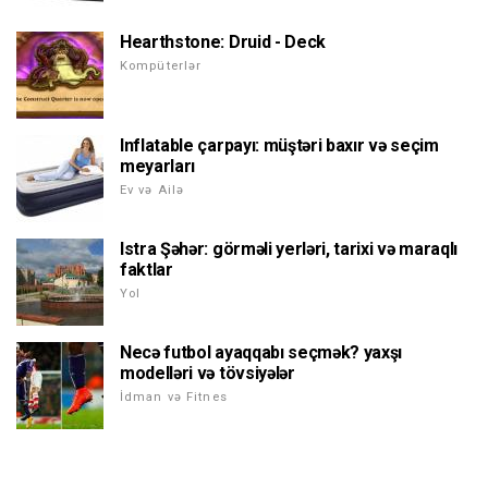
Hearthstone: Druid - Deck
Kompüterlər
Inflatable çarpayı: müştəri baxır və seçim
meyarları
Ev və Ailə
Istra Şəhər: görməli yerləri, tarixi və maraqlı
faktlar
Yol
Necə futbol ayaqqabı seçmək? yaxşı
modelləri və tövsiyələr
İdman və Fitnes