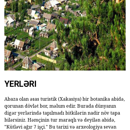
ad
YERLƏRI
Abaza olan əsas turistik (Xakasiya) bir botanika abidə,
qorunan dövlət bor, məlum edir. Burada dünyanın
digər yerlərində tapılmadı bitkilərin nadir növ tapa
bilərsiniz. Həmçinin tur maraqlı və deyilən abidə,
"Kütləvi ağır 7 işçi." Bu tarixi və arxeologiya sevən