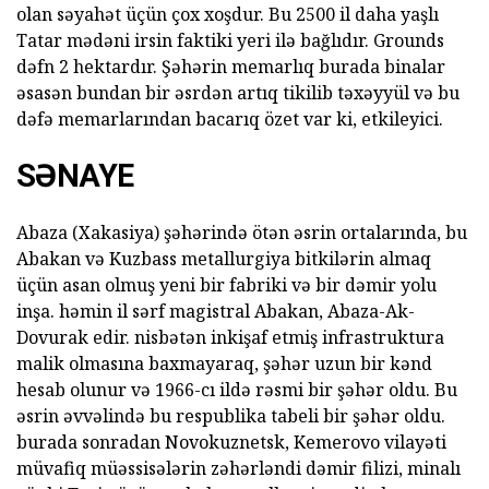
olan səyahət üçün çox xoşdur. Bu 2500 il daha yaşlı
Tatar mədəni irsin faktiki yeri ilə bağlıdır. Grounds
dəfn 2 hektardır. Şəhərin memarlıq burada binalar
əsasən bundan bir əsrdən artıq tikilib təxəyyül və bu
dəfə memarlarından bacarıq özet var ki, etkileyici.
SƏNAYE
Abaza (Xakasiya) şəhərində ötən əsrin ortalarında, bu
Abakan və Kuzbass metallurgiya bitkilərin almaq
üçün asan olmuş yeni bir fabriki və bir dəmir yolu
inşa. həmin il sərf magistral Abakan, Abaza-Ak-
Dovurak edir. nisbətən inkişaf etmiş infrastruktura
malik olmasına baxmayaraq, şəhər uzun bir kənd
hesab olunur və 1966-cı ildə rəsmi bir şəhər oldu. Bu
əsrin əvvəlində bu respublika tabeli bir şəhər oldu.
burada sonradan Novokuznetsk, Kemerovo vilayəti
müvafiq müəssisələrin zəhərləndi dəmir filizi, minalı