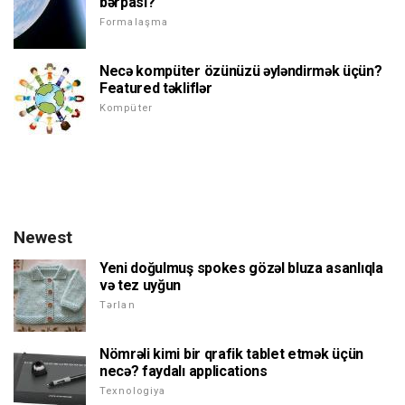
bərpası?
Formalaşma
Necə kompüter özünüzü əyləndirmək üçün?
Featured təkliflər
Kompüter
Newest
Yeni doğulmuş spokes gözəl bluza asanlıqla
və tez uyğun
Tərlan
Nömrəli kimi bir qrafik tablet etmək üçün
necə? faydalı applications
Texnologiya