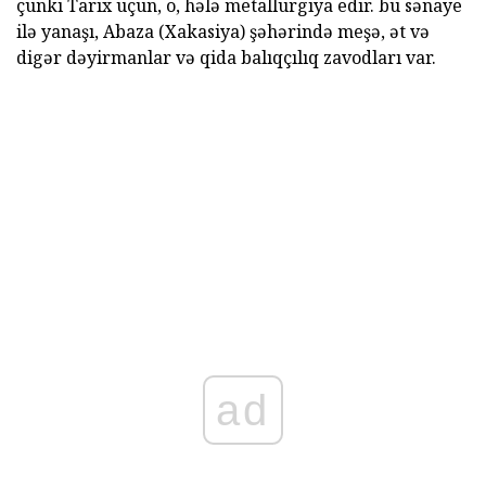
çünki Tarix üçün, o, hələ metallurgiya edir. bu sənaye
ilə yanaşı, Abaza (Xakasiya) şəhərində meşə, ət və
digər dəyirmanlar və qida balıqçılıq zavodları var.
ad