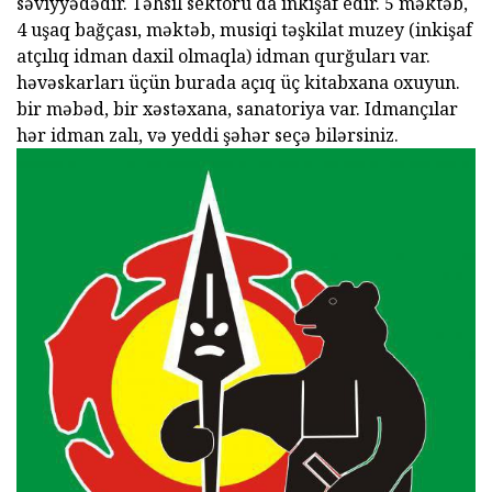
səviyyədədir. Təhsil sektoru da inkişaf edir. 5 məktəb,
4 uşaq bağçası, məktəb, musiqi təşkilat muzey (inkişaf
atçılıq idman daxil olmaqla) idman qurğuları var.
həvəskarları üçün burada açıq üç kitabxana oxuyun.
bir məbəd, bir xəstəxana, sanatoriya var. Idmançılar
hər idman zalı, və yeddi şəhər seçə bilərsiniz.