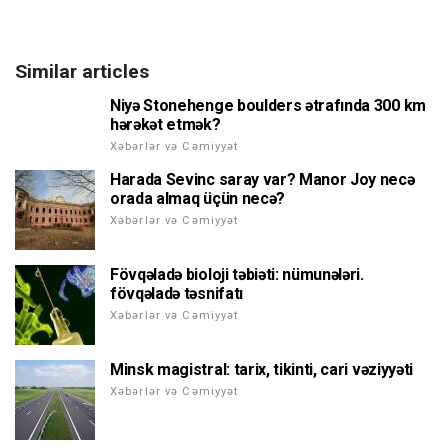
Similar articles
Niyə Stonehenge boulders ətrafında 300 km
hərəkət etmək?
Xəbərlər və Cəmiyyət
Harada Sevinc saray var? Manor Joy necə
orada almaq üçün necə?
Xəbərlər və Cəmiyyət
Fövqəladə bioloji təbiəti: nümunələri.
fövqəladə təsnifatı
Xəbərlər və Cəmiyyət
Minsk magistral: tarix, tikinti, cari vəziyyəti
Xəbərlər və Cəmiyyət