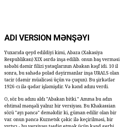
ADI VERSION MƏNŞƏYI
Yuxarıda qeyd edildiyi kimi, Abaza (Xakasiya
Respublikası) XIX əsrdə inşa edilib. onun baş verməsi
səbəbi dəmir filizi yataqlarının Abakan kəşf idi. 10 il
sonra, bu sahədə polad dəyirmanlar inşa URALS olan
tacir (dəmir müalicəsi üçün və çuqun). Bu şirkətlər
1926-cı ilə qədər işləmişdir. Və kənd adını verdi.
O, söz bu adını aldı "Abakan bitki." Amma bu adın
ehtimal mənşəli yalnız bir versiyası. Bu Khakassian
sözü "ayı pəncə" deməkdir ki, güman edilir olan bir
var. onun pəncə Kuznetsk çəkic ilə keçirilməsi, bir
yırtıcı - bu versiyası təsdiq etmək üçün kənd gerbi