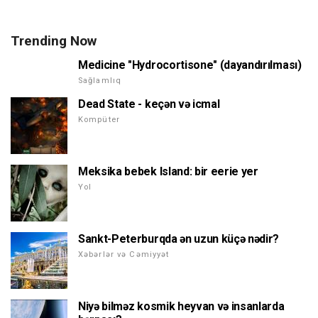
Trending Now
Medicine "Hydrocortisone" (dayandırılması)
Sağlamlıq
Dead State - keçən və icmal
Kompüter
Meksika bebek Island: bir eerie yer
Yol
Sankt-Peterburqda ən uzun küçə nədir?
Xəbərlər və Cəmiyyət
Niyə bilməz kosmik heyvan və insanlarda