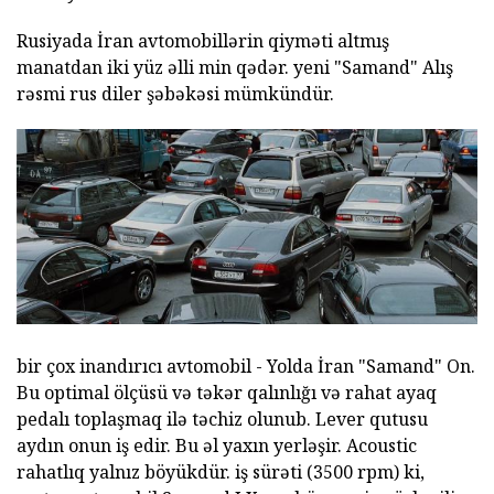
Rusiyada İran avtomobillərin qiyməti altmış
manatdan iki yüz əlli min qədər. yeni "Samand" Alış
rəsmi rus diler şəbəkəsi mümkündür.
bir çox inandırıcı avtomobil - Yolda İran "Samand" On.
Bu optimal ölçüsü və təkər qalınlığı və rahat ayaq
pedalı toplaşmaq ilə təchiz olunub. Lever qutusu
aydın onun iş edir. Bu əl yaxın yerləşir. Acoustic
rahatlıq yalnız böyükdür. iş sürəti (3500 rpm) ki,