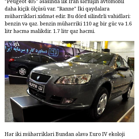
"Peugeot 405" əsasında ilk İran sərnişin avtomobil
daha kiçik ölçüsü var. "Ranne" İki qaydalara
mühərrikləri xidmət edir. Bu dörd silindrli vahidləri:
benzin və qaz. benzin mühərriki 110 ag bir güc və 1.6
litr həcmə malikdir. 1.7 litr qaz həcmi.
Hər iki mühərrikləri Bundan əlavə Euro IV ekoloji