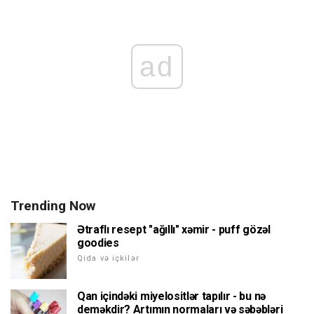
ad
Trending Now
Ətraflı resept "ağıllı" xəmir - puff gözəl
goodies
Qida və içkilər
Qan içindəki miyelositlər tapılır - bu nə
deməkdir? Artımın normaları və səbəbləri