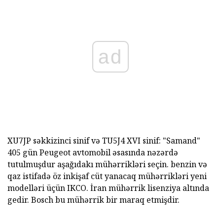
ad
XU7JP səkkizinci sinif və TU5J4 XVI sinif: "Samand"
405 gün Peugeot avtomobil əsasında nəzərdə
tutulmuşdur aşağıdakı mühərrikləri seçin. benzin və
qaz istifadə öz inkişaf cüt yanacaq mühərrikləri yeni
modelləri üçün IKCO. İran mühərrik lisenziya altında
gedir. Bosch bu mühərrik bir maraq etmişdir.