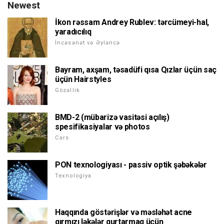
Newest
İkon rəssam Andrey Rublev: tərcümeyi-hal,
yaradıcılıq
İncəsənət və Əyləncə
Bayram, axşam, təsadüfi qısa Qızlar üçün saç
üçün Hairstyles
Gözəllik
BMD-2 (mübarizə vasitəsi açılış)
spesifikasiyalar və photos
Cars
PON texnologiyası - passiv optik şəbəkələr
Texnologiya
Haqqında göstərişlər və məsləhət acne
qırmızı ləkələr qurtarmaq üçün