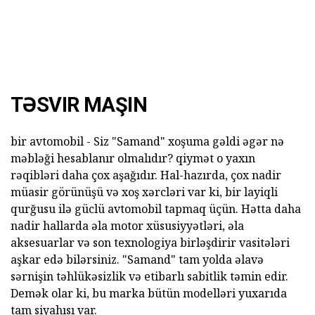
TƏSVIR MAŞIN
bir avtomobil - Siz "Samand" xoşuma gəldi əgər nə
məbləği hesablanır olmalıdır? qiymət o yaxın
rəqibləri daha çox aşağıdır. Hal-hazırda, çox nadir
müasir görünüşü və xoş xərcləri var ki, bir layiqli
qurğusu ilə güclü avtomobil tapmaq üçün. Hətta daha
nadir hallarda əla motor xüsusiyyətləri, əla
aksesuarlar və son texnologiya birləşdirir vasitələri
aşkar edə bilərsiniz. "Samand" tam yolda əlavə
sərnişin təhlükəsizlik və etibarlı sabitlik təmin edir.
Demək olar ki, bu marka bütün modelləri yuxarıda
tam siyahısı var.