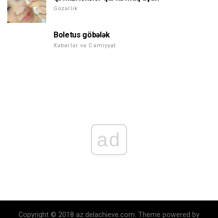
Gözəllik
Boletus göbələk
Xəbərlər və Cəmiyyət
ad
Copyright © 2018 az.delachieve.com. Theme powered by