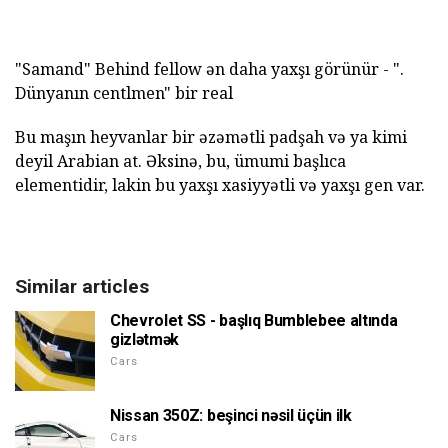
"Samand" Behind fellow ən daha yaxşı görünür - ".
Dünyanın centlmen" bir real
Bu maşın heyvanlar bir əzəmətli padşah və ya kimi
deyil Arabian at. Əksinə, bu, ümumi başlıca
elementidir, lakin bu yaxşı xasiyyətli və yaxşı gen var.
Similar articles
Chevrolet SS - başlıq Bumblebee altında
gizlətmək
Cars
Nissan 350Z: beşinci nəsil üçün ilk
Cars