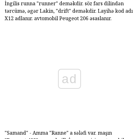
İngilis runna "runner" deməkdir. söz fars dilindən
tərcümə, əgər Lakin, "drift" deməkdir. Layihə kod adı
X12 adlanır. avtomobil Peugeot 206 əsaslanır.
ad
"Samand" - Amma "Ranne" a sələfi var. maşın