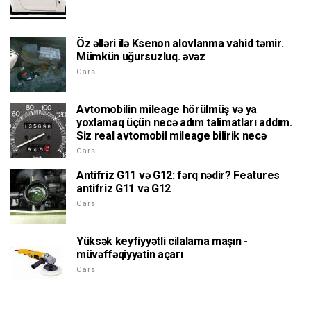
Öz əlləri ilə Ksenon alovlanma vahid təmir.
Mümkün uğursuzluq. əvəz
Cars
Avtomobilin mileage hörülmüş və ya
yoxlamaq üçün necə adım talimatları addım.
Siz real avtomobil mileage bilirik necə
Cars
Antifriz G11 və G12: fərq nədir? Features
antifriz G11 və G12
Cars
Yüksək keyfiyyətli cilalama maşın -
müvəffəqiyyətin açarı
Cars