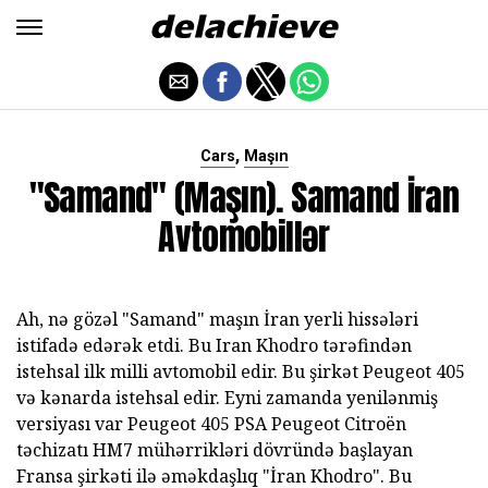
,
Cars
Maşın
"Samand" (maşın). Samand İran
Avtomobillər
Ah, nə gözəl "Samand" maşın İran yerli hissələri
istifadə edərək etdi. Bu Iran Khodro tərəfindən
istehsal ilk milli avtomobil edir. Bu şirkət Peugeot 405
və kənarda istehsal edir. Eyni zamanda yenilənmiş
versiyası var Peugeot 405 PSA Peugeot Citroën
təchizatı HM7 mühərrikləri dövründə başlayan
Fransa şirkəti ilə əməkdaşlıq "İran Khodro". Bu