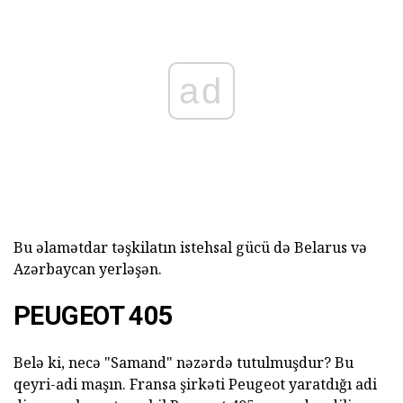
ad
Bu əlamətdar təşkilatın istehsal gücü də Belarus və
Azərbaycan yerləşən.
PEUGEOT 405
Belə ki, necə "Samand" nəzərdə tutulmuşdur? Bu
qeyri-adi maşın. Fransa şirkəti Peugeot yaratdığı adi