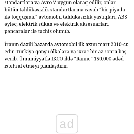
standartlara və Avro V uyğun olaraq edilir, onlar
bütün təhlükəsizlik standartlarına cavab "bir piyada
ilə toqquşma." avtomobil təhlükəsizlik yastıqları, ABS
əyləc, elektrik sükan və elektrik aksesuarları
pəncərələr ilə təchiz olunub.
İranın daxili bazarda avtomobil ilk axını mart 2010-cu
edir. Türkiyə qonşu ölkələrə və ixrac bir az sonra baş
verib. Ümumiyyətlə IKCO ildə "Ranne" 150,000 ədəd
istehsal etməyi planlaşdırır.
ad