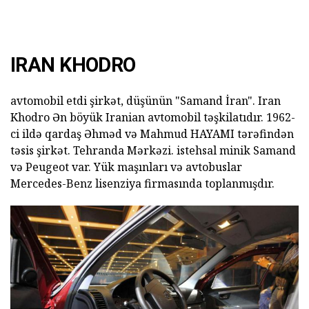
IRAN KHODRO
avtomobil etdi şirkət, düşünün "Samand İran". Iran
Khodro Ən böyük Iranian avtomobil təşkilatıdır. 1962-
ci ildə qardaş Əhməd və Mahmud HAYAMI tərəfindən
təsis şirkət. Tehranda Mərkəzi. istehsal minik Samand
və Peugeot var. Yük maşınları və avtobuslar
Mercedes-Benz lisenziya firmasında toplanmışdır.