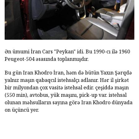
Ən ümumi İran Cars "Peykan" idi. Bu 1990-cı ilə 1960
Peugeot-504 əsasında toplanmışdır.
Bu gün Iran Khodro İran, həm də bütün Yaxın Şərqdə
yalnız maşın qabaqcıl istehsalçı adlanır. Hər il şirkət
bir milyondan çox vasitə istehsal edir. çeşiddə maşın
(550 min), avtobus, yük maşını, pick-up var. istehsal
olunan məhsulların sayına görə Iran Khodro dünyada
on üçüncü yer.