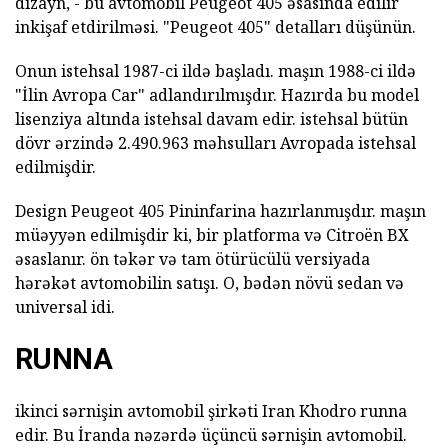
dizayn, - bu avtomobil Peugeot 405 əsasında edilir
inkişaf etdirilməsi. "Peugeot 405" detalları düşünün.
Onun istehsal 1987-ci ildə başladı. maşın 1988-ci ildə
"İlin Avropa Car" adlandırılmışdır. Hazırda bu model
lisenziya altında istehsal davam edir. istehsal bütün
dövr ərzində 2.490.963 məhsulları Avropada istehsal
edilmişdir.
Design Peugeot 405 Pininfarina hazırlanmışdır. maşın
müəyyən edilmişdir ki, bir platforma və Citroën BX
əsaslanır. ön təkər və tam ötürücülü versiyada
hərəkət avtomobilin satışı. O, bədən növü sedan və
universal idi.
RUNNA
ikinci sərnişin avtomobil şirkəti Iran Khodro runna
edir. Bu İranda nəzərdə üçüncü sərnişin avtomobil.