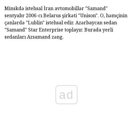
Minskdə istehsal İran avtomobillər "Samand"
sentyabr 2006-cı Belarus şirkəti "Unison". O, həmçinin
çənlərdə "Lublin" istehsal edir. Azərbaycan sedan
"Samand" Star Enterprise toplayır. Burada yerli
sedanları Azsamand zəng.
ad