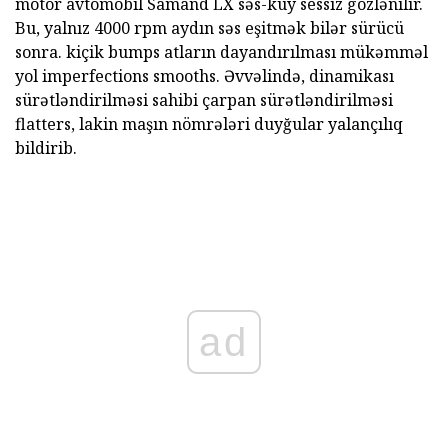
motor avtomobil Samand LX səs-küy sessiz gözlənilir.
Bu, yalnız 4000 rpm aydın səs eşitmək bilər sürücü
sonra. kiçik bumps atların dayandırılması mükəmməl
yol imperfections smooths. Əvvəlində, dinamikası
sürətləndirilməsi sahibi çarpan sürətləndirilməsi
flatters, lakin maşın nömrələri duyğular yalançılıq
bildirib.
ad