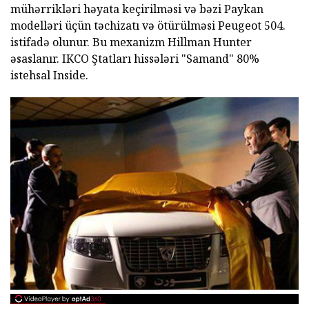
mühərrikləri həyata keçirilməsi və bəzi Paykan
modelləri üçün təchizatı və ötürülməsi Peugeot 504.
istifadə olunur. Bu mexanizm Hillman Hunter
əsaslanır. IKCO Ştatları hissələri "Samand" 80%
istehsal Inside.