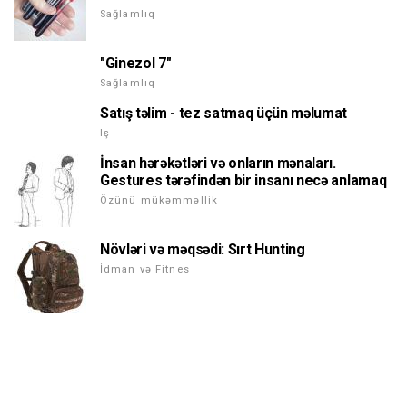
Sağlamlıq
"Ginezol 7"
Sağlamlıq
Satış təlim - tez satmaq üçün məlumat
Iş
İnsan hərəkətləri və onların mənaları.
Gestures tərəfindən bir insanı necə anlamaq
Özünü mükəmməllik
Növləri və məqsədi: Sırt Hunting
İdman və Fitnes