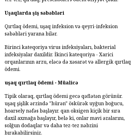
Uşaqlarda şiş səbəbləri
Qırtlaq ödemi, uşaq infeksion və qeyri-infeksion
səbəbləri yarana bilər.
Birinci kateqoriya virus infeksiyaları, bakterial
infeksiyalar daxildir. İkinci kateqoriya - Xarici
orqanlarının arzu, eləcə də xəsarət və allergik qırtlaq
ödemi.
uşaq qırtlaq ödemi - Müalicə
Tipik olaraq, qırtlaq ödemi gecə qəflətən görünür.
uşaq şişlik ərzində "hürən" öskürək uyğun boğucu,
hoarsely nəfəs başlayır. qan oksigen kiçik bir sıra
daxil axmağa başlayır, belə ki, onlar mavi əzalarını,
solğun dodaqlar və daha tez-tez nəbzini
bırakabilirsiniz.