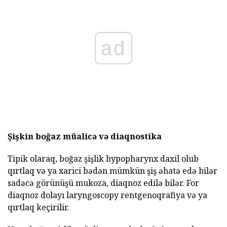
ad
Şişkin boğaz müalicə və diaqnostika
Tipik olaraq, boğaz şişlik hypopharynx daxil olub
qırtlaq və ya xarici bədən mümkün şiş əhatə edə bilər
sadəcə görünüşü mukoza, diaqnoz edilə bilər. For
diaqnoz dolayı laryngoscopy rentgenoqrafiya və ya
qırtlaq keçirilir.