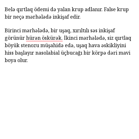
Belə qırtlaq ödemi də yalan krup adlanır. False krup
bir neçə mərhələdə inkişaf edir.
Birinci mərhələdə, bir uşaq, xırıltılı səs inkişaf
görünür
hürən öskürək.
İkinci mərhələdə, siz qırtlaq
böyük stenozu müşahidə edə, uşaq hava əskikliyini
hiss başlayır nasolabial üçbucağı bir körpə dəri mavi
boya olur.