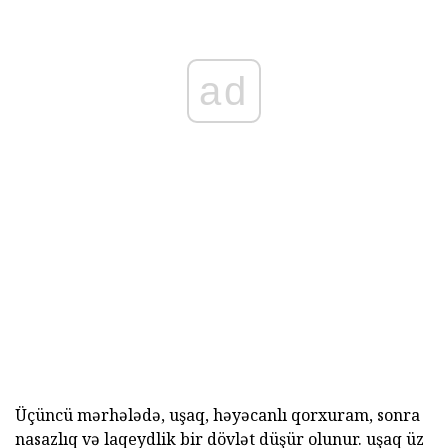
ad
Üçüncü mərhələdə, uşaq, həyəcanlı qorxuram, sonra
nasazlıq və laqeydlik bir dövlət düşür olunur. uşaq üz