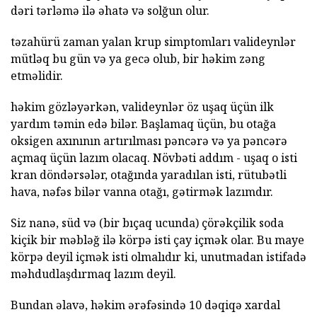
dəri tərləmə ilə əhatə və solğun olur.
təzahürü zaman yalan krup simptomları valideynlər
mütləq bu gün və ya gecə olub, bir həkim zəng
etməlidir.
həkim gözləyərkən, valideynlər öz uşaq üçün ilk
yardım təmin edə bilər. Başlamaq üçün, bu otağa
oksigen axınının artırılması pəncərə və ya pəncərə
açmaq üçün lazım olacaq. Növbəti addım - uşaq o isti
kran döndərsələr, otağında yaradılan isti, rütubətli
hava, nəfəs bilər vanna otağı, gətirmək lazımdır.
Siz nanə, süd və (bir bıçaq ucunda) çörəkçilik soda
kiçik bir məbləğ ilə körpə isti çay içmək olar. Bu maye
körpə deyil içmək isti olmalıdır ki, unutmadan istifadə
məhdudlaşdırmaq lazım deyil.
Bundan əlavə, həkim ərəfəsində 10 dəqiqə xardal