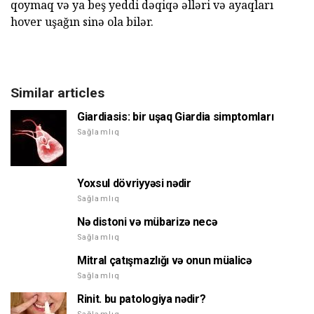
qoymaq və ya beş yeddi dəqiqə əlləri və ayaqları
hover uşağın sinə ola bilər.
Similar articles
Giardiasis: bir uşaq Giardia simptomları
Sağlamlıq
Yoxsul dövriyyəsi nədir
Sağlamlıq
Nə distoni və mübarizə necə
Sağlamlıq
Mitral çatışmazlığı və onun müalicə
Sağlamlıq
Rinit. bu patologiya nədir?