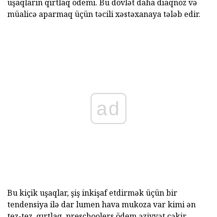
uşaqların qırtlaq ödemi. Bu dövlət daha diaqnoz və
müalicə aparmaq üçün təcili xəstəxanaya tələb edir.
ad
Bu kiçik uşaqlar, şiş inkişaf etdirmək üçün bir
tendensiya ilə dar lumen hava mukoza var kimi ən
tez-tez, qırtlaq, preschoolers ödem əziyyət çəkir.