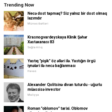
Trending Now
Necə dost tapmaq? Siz yalnız bir dost olmaq
lazımdır
Münasibətləri
Krasnogvardeyskaya Klinik Şəhər
Xəstəxanası 83
Sağlamlıq
Yastıq "pişik" öz əlləri ilə. Yastığın örgü
iynələri ilə necə bağlanması
Həvəs
Alexander Qolitsinə divan tuturdu - uğurlu
müəssisə investor
Maliyyə
Roman "oblomov" tarixi. Oblomov