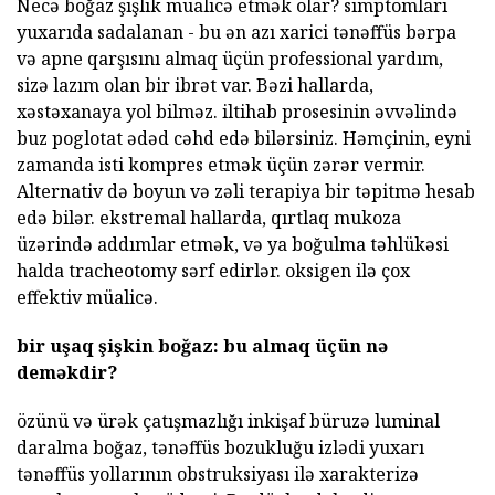
Necə boğaz şişlik müalicə etmək olar? simptomları
yuxarıda sadalanan - bu ən azı xarici tənəffüs bərpa
və apne qarşısını almaq üçün professional yardım,
sizə lazım olan bir ibrət var. Bəzi hallarda,
xəstəxanaya yol bilməz. iltihab prosesinin əvvəlində
buz poglotat ədəd cəhd edə bilərsiniz. Həmçinin, eyni
zamanda isti kompres etmək üçün zərər vermir.
Alternativ də boyun və zəli terapiya bir təpitmə hesab
edə bilər. ekstremal hallarda, qırtlaq mukoza
üzərində addımlar etmək, və ya boğulma təhlükəsi
halda tracheotomy sərf edirlər. oksigen ilə çox
effektiv müalicə.
bir uşaq şişkin boğaz: bu almaq üçün nə
deməkdir?
özünü və ürək çatışmazlığı inkişaf büruzə luminal
daralma boğaz, tənəffüs bozukluğu izlədi yuxarı
tənəffüs yollarının obstruksiyası ilə xarakterizə