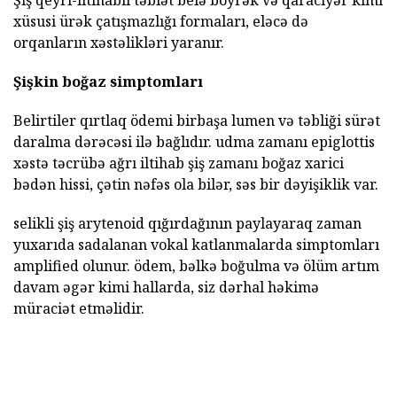
Şiş qeyri-iltihablı təbiət belə böyrək və qaraciyər kimi
xüsusi ürək çatışmazlığı formaları, eləcə də
orqanların xəstəlikləri yaranır.
Şişkin boğaz simptomları
Belirtiler qırtlaq ödemi birbaşa lumen və təbliği sürət
daralma dərəcəsi ilə bağlıdır. udma zamanı epiglottis
xəstə təcrübə ağrı iltihab şiş zamanı boğaz xarici
bədən hissi, çətin nəfəs ola bilər, səs bir dəyişiklik var.
selikli şiş arytenoid qığırdağının paylayaraq zaman
yuxarıda sadalanan vokal katlanmalarda simptomları
amplified olunur. ödem, bəlkə boğulma və ölüm artım
davam əgər kimi hallarda, siz dərhal həkimə
müraciət etməlidir.