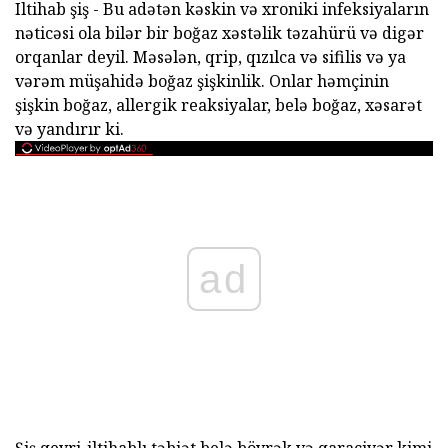
Iltihab şiş - Bu adətən kəskin və xroniki infeksiyaların
nəticəsi ola bilər bir boğaz xəstəlik təzahürü və digər
orqanlar deyil. Məsələn, qrip, qızılca və sifilis və ya
vərəm müşahidə boğaz şişkinlik. Onlar həmçinin
şişkin boğaz, allergik reaksiyalar, belə boğaz, xəsarət
və yandırır ki.
ad