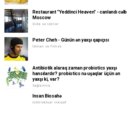
Restaurant "Yeddinci Heaven" - canlandı cəlb
Moscow
Qida və içkilər
Peter Cheh - Günün ən yaxşı qapıçısı
İdman və Fitnes
Antibiotik alaraq zaman probiotics yaxşı
hansılardır? probiotics nə uşaqlar üçün ən
yaxşı ki, var?
Sağlamlıq
Insan Biosahə
Intellektual inkişaf