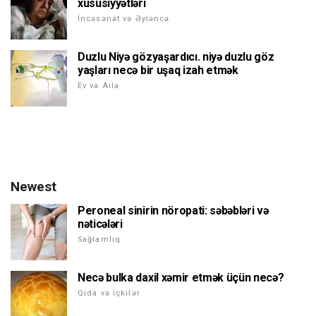
xüsusiyyətləri
İncəsənət və Əyləncə
Duzlu Niyə gözyaşardıcı. niyə duzlu göz
yaşları necə bir uşaq izah etmək
Ev və Ailə
Newest
Peroneal sinirin nöropati: səbəbləri və
nəticələri
Sağlamlıq
Necə bulka daxil xəmir etmək üçün necə?
Qida və içkilər