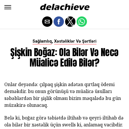
,
Sağlamlıq
Xəstəliklər Və Şərtləri
Şişkin Boğaz: Ola Bilər Və Necə
Müalicə Edilə Bilər?
Onlar deyəndə: çılpaq şişkin adətən qırtlaq ödemi
deməkdir. bu onun görünüşü və müalicə üsulları
səbəblərdən bir şişlik olması bizim məqalədə bu gün
müzakirə olunacaq.
Belə ki, boğaz görə təbiətdə iltihab və qeyri-iltihab də
ola bilər bir xəstəlik üçün swells ki, anlamaq vacibdir.