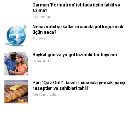
Dərman 'Fermatron' istifadə üçün təhlil və
təlimat
Sağlamlıq
Necə mobil şirkətlər arasında pul köçürmək
üçün necə?
Maliyyə
Baykal gün və ya göl lazımdır bir bayram
Ev və Ailə
Pan "Qaz Grill": təsviri, xüsusilə yemək, yaxşı
reseptlər və sahibləri təhlil
Görkəmsizlik