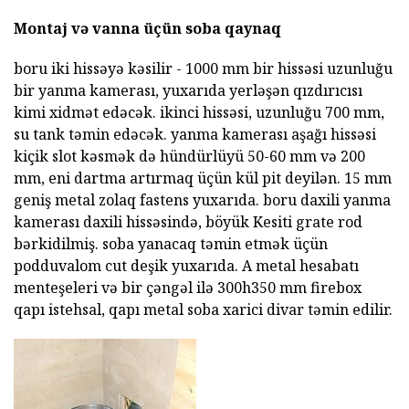
Montaj və vanna üçün soba qaynaq
boru iki hissəyə kəsilir - 1000 mm bir hissəsi uzunluğu
bir yanma kamerası, yuxarıda yerləşən qızdırıcısı
kimi xidmət edəcək. ikinci hissəsi, uzunluğu 700 mm,
su tank təmin edəcək. yanma kamerası aşağı hissəsi
kiçik slot kəsmək də hündürlüyü 50-60 mm və 200
mm, eni dartma artırmaq üçün kül pit deyilən. 15 mm
geniş metal zolaq fastens yuxarıda. boru daxili yanma
kamerası daxili hissəsində, böyük Kesiti grate rod
bərkidilmiş. soba yanacaq təmin etmək üçün
podduvalom cut deşik yuxarıda. A metal hesabatı
menteşeleri və bir çəngəl ilə 300h350 mm firebox
qapı istehsal, qapı metal soba xarici divar təmin edilir.