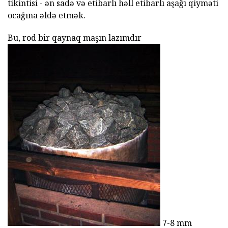
tikintisi - ən sadə və etibarlı həll etibarlı aşağı qiyməti
ocağına əldə etmək.
Bu, rod bir qaynaq maşın lazımdır
7-8 mm