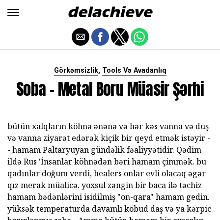
,
Görkəmsizlik
Tools Və Avadanlıq
Soba - Metal Boru Müasir Şərhi
bütün xalqların köhnə ənənə və hər kəs vanna və duş
və vanna ziyarət edərək kiçik bir qeyd etmək istəyir -
- hamam Paltaryuyan gündəlik fəaliyyətidir. Qədim
ildə Rus 'İnsanlar köhnədən bəri hamam çimmək. bu
qadınlar doğum verdi, healers onlar evli olacaq əgər
qız merak müalicə. yoxsul zəngin bir baca ilə təchiz
hamam bədənlərini isidilmiş "on-qara" hamam gedin.
yüksək temperaturda davamlı kobud daş və ya kərpic