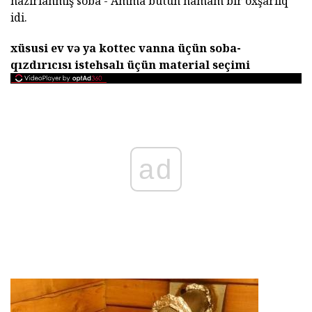
hazırlanmış soba - Amma bütün hamam bir oxşarlıq
idi.
xüsusi ev və ya kottec vanna üçün soba-
qızdırıcısı istehsalı üçün material seçimi
ad