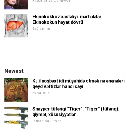
Xəbərlər və Cəmiyyət
Ekinokokkoz xəstəliyi: mərhələlər.
Ekinokokun həyat dövrü
Sağlamlıq
Newest
Ki, il xoşbəxt idi müşahidə etmək nə ənənələri
qeyd vəftizlər hansı sayı
Ev və Ailə
Snayper tüfəngi "Tiger". "Tiger" (tüfəng):
qiymət, xüsusiyyətlər
İdman və Fitnes