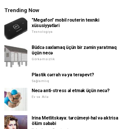
Trending Now
"Megafon" mobil routerin texniki
xüsusiyyətləri
Texnologiya
Büdcə saxlamaq üçün bir zəmin yaratmaq
üçün necə
Görkəmsizlik
Plastik cərrah və ya terapevt?
Sağlamlıq
Necə anti-stress əl etmək üçün necə?
Ev və Ailə
Irina Metlitskaya: tərcümeyi-hal və aktrisa
ölüm səbəbi