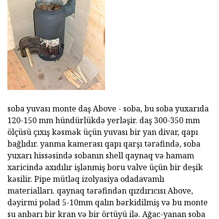
soba yuvası monte daş Above - soba, bu soba yuxarıda
120-150 mm hündürlükdə yerləşir. daş 300-350 mm
ölçüsü çıxış kəsmək üçün yuvası bir yan divar, qapı
bağlıdır. yanma kamerası qapı qarşı tərəfində, soba
yuxarı hissəsində sobanın shell qaynaq və hamam
xaricində axıdılır işlənmiş boru valve üçün bir deşik
kəsilir. Pipe mütləq izolyasiya odadavamlı
materialları. qaynaq tərəfindən qızdırıcısı Above,
dəyirmi polad 5-10mm qalın bərkidilmiş və bu monte
su anbarı bir kran və bir örtüyü ilə. Ağac-yanan soba