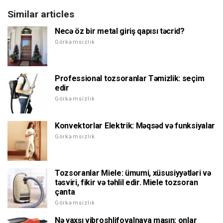
Similar articles
Necə öz bir metal giriş qapısı təcrid?
Görkəmsizlik
Professional tozsoranlar Təmizlik: seçim
edir
Görkəmsizlik
Konvektorlar Elektrik: Məqsəd və funksiyalar
Görkəmsizlik
Tozsoranlar Miele: ümumi, xüsusiyyətləri və
təsviri, fikir və təhlil edir. Miele tozsoran
çanta
Görkəmsizlik
Nə yaxşı vibroshlifovalnaya maşın: onlar