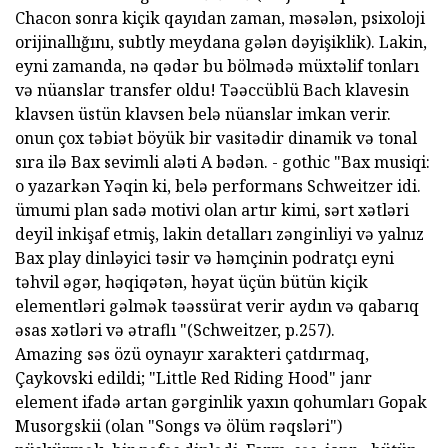
Chacon sonra kiçik qayıdan zaman, məsələn, psixoloji
orijinallığını, subtly meydana gələn dəyişiklik). Lakin,
eyni zamanda, nə qədər bu bölmədə müxtəlif tonları
və nüanslar transfer oldu! Təəccüblü Bach klavesin
klavsen üstün klavsen belə nüanslar imkan verir.
onun çox təbiət böyük bir vasitədir dinamik və tonal
sıra ilə Bax sevimli aləti A bədən. - gothic "Bax musiqi:
o yazarkən Yəqin ki, belə performans Schweitzer idi.
ümumi plan sadə motivi olan artır kimi, sərt xətləri
deyil inkişaf etmiş, lakin detalları zənginliyi və yalnız
Bax play dinləyici təsir və həmçinin podratçı eyni
təhvil əgər, həqiqətən, həyat üçün bütün kiçik
elementləri gəlmək təəssürat verir aydın və qabarıq
əsas xətləri və ətraflı "(Schweitzer, p.257).
Amazing səs özü oynayır xarakteri çatdırmaq,
Çaykovski edildi; "Little Red Riding Hood" janr
element ifadə artan gərginlik yaxın qohumları Gopak
Musorgskii (olan "Songs və ölüm rəqsləri")