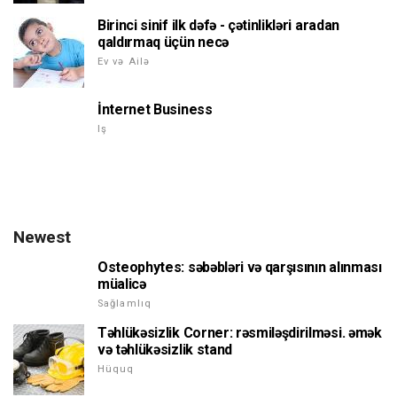
Birinci sinif ilk dəfə - çətinlikləri aradan
qaldırmaq üçün necə
Ev və Ailə
İnternet Business
Iş
Newest
Osteophytes: səbəbləri və qarşısının alınması
müalicə
Sağlamlıq
Təhlükəsizlik Corner: rəsmiləşdirilməsi. əmək
və təhlükəsizlik stand
Hüquq