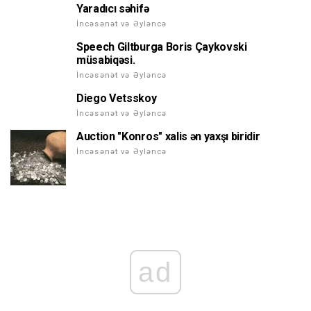
Yaradıcı səhifə
İncəsənət və Əyləncə
Speech Giltburga Boris Çaykovski
müsabiqəsi.
İncəsənət və Əyləncə
Diego Vetsskoy
İncəsənət və Əyləncə
Auction "Konros" xalis ən yaxşı biridir
İncəsənət və Əyləncə
ad