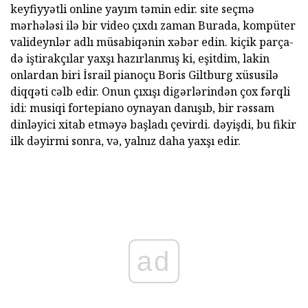
keyfiyyətli online yayım təmin edir. site seçmə
mərhələsi ilə bir video çıxdı zaman Burada, kompüter
valideynlər adlı müsabiqənin xəbər edin. kiçik parça-
də iştirakçılar yaxşı hazırlanmış ki, eşitdim, lakin
onlardan biri İsrail pianoçu Boris Giltburg xüsusilə
diqqəti cəlb edir. Onun çıxışı digərlərindən çox fərqli
idi: musiqi fortepiano oynayan danışıb, bir rəssam
dinləyici xitab etməyə başladı çevirdi. dəyişdi, bu fikir
ilk dəyirmi sonra, və, yalnız daha yaxşı edir.
ad