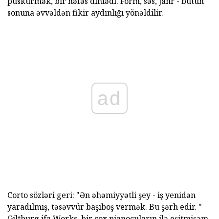
püskürmək, bir nəfəs dinlədi. Form, səs, janr - bütün
sonuna əvvəldən fikir aydınlığı yönəldilir.
ad
Corto sözləri geri: "Ən əhəmiyyətli şey - iş yenidən
yaradılmış, təsəvvür başıboş vermək. Bu şərh edir. "
Giltburg ifa Works, bir çox pianoçuların ilə eşitmişəm,