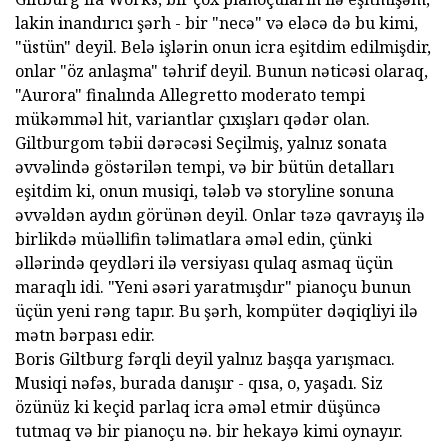
lakin inandırıcı şərh - bir "necə" və eləcə də bu kimi,
"üstün" deyil. Belə işlərin onun icra eşitdim edilmişdir,
onlar "öz anlaşma" təhrif deyil. Bunun nəticəsi olaraq,
"Aurora" finalında Allegretto moderato tempi
mükəmməl hit, variantlar çıxışları qədər olan.
Giltburgom təbii dərəcəsi Seçilmiş, yalnız sonata
əvvəlində göstərilən tempi, və bir bütün detalları
eşitdim ki, onun musiqi, tələb və storyline sonuna
əvvəldən aydın görünən deyil. Onlar təzə qavrayış ilə
birlikdə müəllifin təlimatlara əməl edin, çünki
əllərində qeydləri ilə versiyası qulaq asmaq üçün
maraqlı idi. "Yeni əsəri yaratmışdır" pianoçu bunun
üçün yeni rəng tapır. Bu şərh, kompüter dəqiqliyi ilə
mətn bərpası edir.
Boris Giltburg fərqli deyil yalnız başqa yarışmacı.
Musiqi nəfəs, burada danışır - qısa, o, yaşadı. Siz
özünüz ki keçid parlaq icra əməl etmir düşüncə
tutmaq və bir pianoçu nə. bir hekayə kimi oynayır.