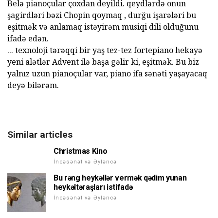
Belə pianoçular çoxdan deyildi. qeydlərdə onun
şagirdləri bəzi Chopin qoymaq , durğu işarələri bu
eşitmək və anlamaq istəyirəm musiqi dili olduğunu
ifadə edən.
... texnoloji tərəqqi bir yaş tez-tez fortepiano hekayə
yeni alətlər Advent ilə başa gəlir ki, eşitmək. Bu biz
yalnız uzun pianoçular var, piano ifa sənəti yaşayacaq
deyə bilərəm.
Similar articles
Christmas Kino
İncəsənət və Əyləncə
Bu rəng heykəllər vermək qədim yunan
heykəltəraşları istifadə
İncəsənət və Əyləncə