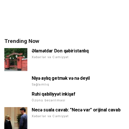
Trending Now
Əlamətdar Don qəbiristanlıq
Xəbərlər və Cəmiyyət
Niyə aylıq getmək və nə deyil
Sağlamlıq
Ruhi qabiliyyət inkişaf
Özünü becərilməsi
Necə suala cavab: "Necə var" orijinal cavab
Xəbərlər və Cəmiyyət