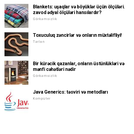
Blankets: uşaqlar və böyüklər üçün ölçüləri.
zavod ədyal ölçüləri hansılardır?
Görkəmsizlik
Toxuculuq zəncirlər və onların müxtəlifliyi!
Tərlan
Bir kürəcik qazanlar, onların üstünlükləri və
mənfi cəhətləri nədir
Görkəmsizlik
Java Generics: təsviri və metodları
Kompüter