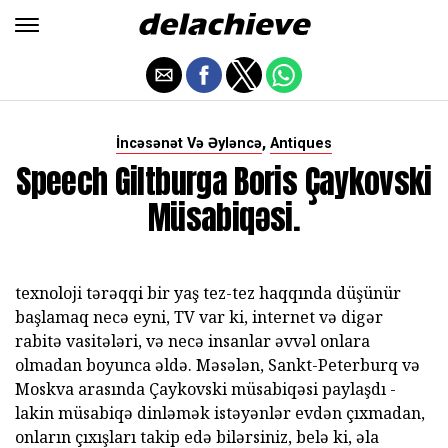
,
İncəsənət Və Əyləncə
Antiques
Speech Giltburga Boris Çaykovski
Müsabiqəsi.
texnoloji tərəqqi bir yaş tez-tez haqqında düşünür
başlamaq necə eyni, TV var ki, internet və digər
rabitə vasitələri, və necə insanlar əvvəl onlara
olmadan boyunca əldə. Məsələn, Sankt-Peterburq və
Moskva arasında Çaykovski müsabiqəsi paylaşdı -
lakin müsabiqə dinləmək istəyənlər evdən çıxmadan,
onların çıxışları takip edə bilərsiniz, belə ki, əla