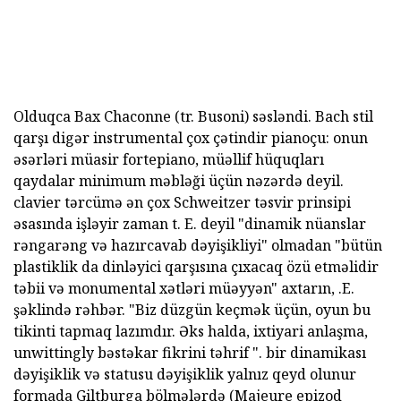
Olduqca Bax Chaconne (tr. Busoni) səsləndi. Bach stil
qarşı digər instrumental çox çətindir pianoçu: onun
əsərləri müasir fortepiano, müəllif hüquqları
qaydalar minimum məbləği üçün nəzərdə deyil.
clavier tərcümə ən çox Schweitzer təsvir prinsipi
əsasında işləyir zaman t. E. deyil "dinamik nüanslar
rəngarəng və hazırcavab dəyişikliyi" olmadan "bütün
plastiklik da dinləyici qarşısına çıxacaq özü etməlidir
təbii və monumental xətləri müəyyən" axtarın, .E.
şəklində rəhbər. "Biz düzgün keçmək üçün, oyun bu
tikinti tapmaq lazımdır. Əks halda, ixtiyari anlaşma,
unwittingly bəstəkar fikrini təhrif ". bir dinamikası
dəyişiklik və statusu dəyişiklik yalnız qeyd olunur
formada Giltburga bölmələrdə (Majeure epizod