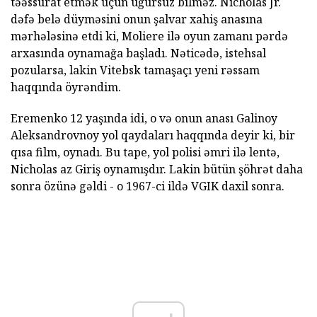
təəssürat etmək üçün uğursuz bilməz. Nicholas Jr.
dəfə belə düyməsini onun şalvar xahiş anasına
mərhələsinə etdi ki, Moliere ilə oyun zamanı pərdə
arxasında oynamağa başladı. Nəticədə, istehsal
pozularsa, lakin Vitebsk tamaşaçı yeni rəssam
haqqında öyrəndim.
Eremenko 12 yaşında idi, o və onun anası Galinoy
Aleksandrovnoy yol qaydaları haqqında deyir ki, bir
qısa film, oynadı. Bu tape, yol polisi əmri ilə lentə,
Nicholas az Giriş oynamışdır. Lakin bütün şöhrət daha
sonra özünə gəldi - o 1967-ci ildə VGIK daxil sonra.