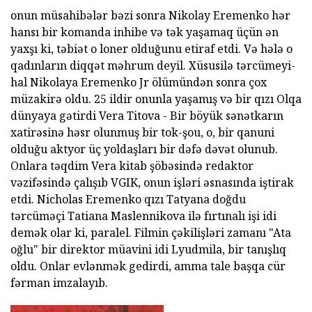
onun müsahibələr bəzi sonra Nikolay Eremenko hər
hansı bir komanda inhibe və tək yaşamaq üçün ən
yaxşı ki, təbiət o loner olduğunu etiraf etdi. Və hələ o
qadınların diqqət məhrum deyil. Xüsusilə tərcümeyi-
hal Nikolaya Eremenko Jr ölümündən sonra çox
müzakirə oldu. 25 ildir onunla yaşamış və bir qızı Olqa
dünyaya gətirdi Vera Titova - Bir böyük sənətkarın
xatirəsinə həsr olunmuş bir tok-şou, o, bir qanuni
olduğu aktyor üç yoldaşları bir dəfə dəvət olunub.
Onlara təqdim Vera kitab şöbəsində redaktor
vəzifəsində çalışıb VGIK, onun işləri əsnasında iştirak
etdi. Nicholas Eremenko qızı Tatyana doğdu
tərcüməçi Tatiana Maslennikova ilə fırtınalı işi idi
demək olar ki, paralel. Filmin çəkilişləri zamanı "Ata
oğlu" bir direktor müavini idi Lyudmila, bir tanışlıq
oldu. Onlar evlənmək gedirdi, amma tale başqa cür
fərman imzalayıb.