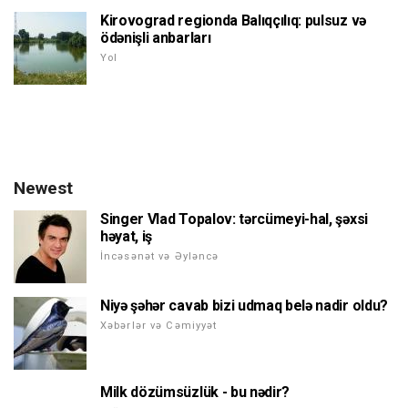
Kirovograd regionda Balıqçılıq: pulsuz və
ödənişli anbarları
Yol
Newest
Singer Vlad Topalov: tərcümeyi-hal, şəxsi
həyat, iş
İncəsənət və Əyləncə
Niyə şəhər cavab bizi udmaq belə nadir oldu?
Xəbərlər və Cəmiyyət
Milk dözümsüzlük - bu nədir?