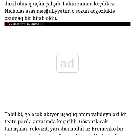
daxil olmaq üçün çalışıb. Lakin zaman keçdikcə,
Nicholas əsas məşğuliyyətim o sözün acgözlüklə
oxumaq bir kitab oldu.
ad
Təbii ki, gələcək aktyor uşaqlıq onun valideynləri idi
teatr, pərdə arxasında keçirilib. Göstəriləcək
tamaşalar, rekvizit, yaradıcı mühit az Eremenko bir