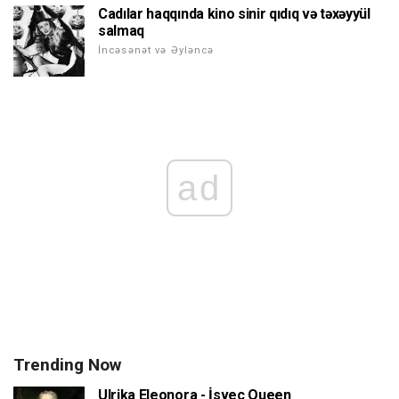
Cadılar haqqında kino sinir qıdıq və təxəyyül
salmaq
İncəsənət və Əyləncə
ad
Trending Now
Ulrika Eleonora - İsveç Queen