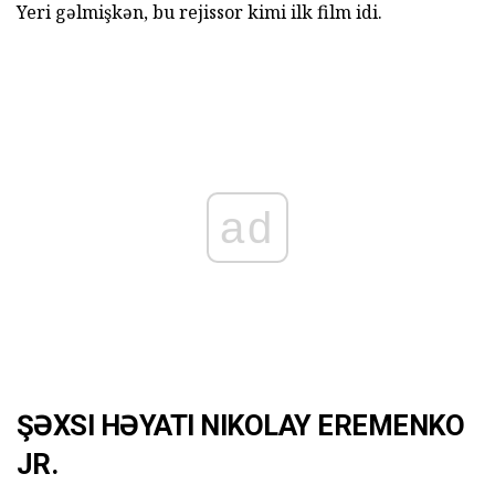
Yeri gəlmişkən, bu rejissor kimi ilk film idi.
ad
ŞƏXSI HƏYATI NIKOLAY EREMENKO
JR.