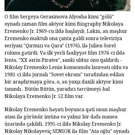
O film Sergeya Gerasimova Alyosha kimi "gölü"
oynadı zaman film aktyor kimi Biography Nikolaya
Eremenko Jr. 1969-cu ildə başlayıb. Lakin, ən məşhur
Eremenko məktub ona çanta gəldi sonra televiziya
seriyası "Qırmızı və Qara" (1976), ilə Julien Sorel
rolunu gətirdi. Və ilk yerli fəaliyyət film 1976-ci ildə
lentə, "XX əsrin Pirates", sanki ulduz onu qaldırdı -
Nikolay Eremenko Lenin komsomolu laureatı oldu və
1981-ci ildə jurnalı "Sovet ekranı" tərəfindən edilən
bir araşdırmaya görə, o, ən yaxşı daxili aktyor kimi
tanındı . Bütün Bütün, yaradıcı tərcümeyi-hal
Nikolaya Eremenko Jr. 52 film var.
Nikolay Eremenko həyatı boyunca qəti onun məşhur
atası ilə görünür imtina və yalnız bir dəfə maneə
üzərində çəkildi. 1995-ci ildə Nikolay Eremenko Jr.
Nikolay Nikolayeviç SENIOR ilə film "Ata oğlu" oynadı.