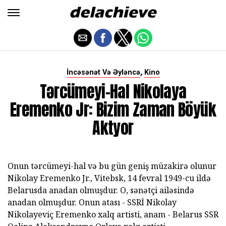
,
İncəsənət Və Əyləncə
Kino
Tərcümeyi-Hal Nikolaya
Eremenko Jr: Bizim Zaman Böyük
Aktyor
Onun tərcümeyi-hal və bu gün geniş müzakirə olunur
Nikolay Eremenko Jr., Vitebsk, 14 fevral 1949-cu ildə
Belarusda anadan olmuşdur. O, sənətçi ailəsində
anadan olmuşdur. Onun atası - SSRİ Nikolay
Nikolayeviç Eremenko xalq artisti, anam - Belarus SSR