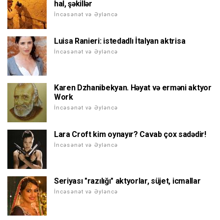
hal, şəkillər
İncəsənət və Əyləncə
Luisa Ranieri: istedadlı İtalyan aktrisa
İncəsənət və Əyləncə
Karen Dzhanibekyan. Həyat və erməni aktyor
Work
İncəsənət və Əyləncə
Lara Croft kim oynayır? Cavab çox sadədir!
İncəsənət və Əyləncə
Seriyası "razılığı" aktyorlar, süjet, icmallar
İncəsənət və Əyləncə