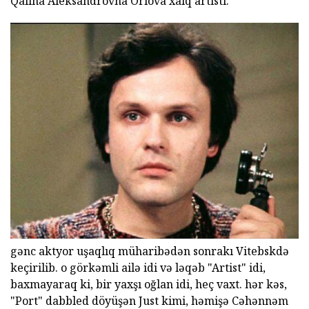
Qalina Aleksandrovna Orlova xalq artisti.
gənc aktyor uşaqlıq müharibədən sonrakı Vitebskdə
keçirilib. o görkəmli ailə idi və ləqəb "Artist" idi,
baxmayaraq ki, bir yaxşı oğlan idi, heç vaxt. hər kəs,
"Port" dabbled döyüşən Just kimi, həmişə Cəhənnəm