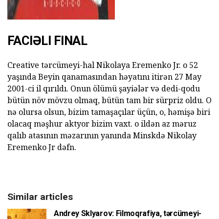
FACIƏLI FINAL
Creative tərcümeyi-hal Nikolaya Eremenko Jr. o 52
yaşında Beyin qanamasından həyatını itirən 27 May
2001-ci il qırıldı. Onun ölümü şayiələr və dedi-qodu
bütün növ mövzu olmaq, bütün tam bir sürpriz oldu. O
nə olursa olsun, bizim tamaşaçılar üçün, o, həmişə biri
olacaq məşhur aktyor bizim vaxt. o ildən az məruz
qalıb atasının məzarının yanında Minskdə Nikolay
Eremenko Jr dəfn.
Similar articles
Andrey Sklyarov: Filmoqrafiya, tərcümeyi-