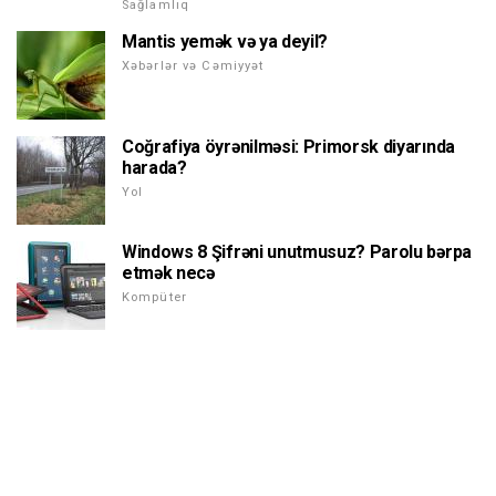
Sağlamlıq
Mantis yemək və ya deyil?
Xəbərlər və Cəmiyyət
Coğrafiya öyrənilməsi: Primorsk diyarında
harada?
Yol
Windows 8 Şifrəni unutmusuz? Parolu bərpa
etmək necə
Kompüter