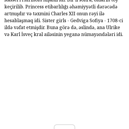
keçirilib. Princess etibarlılığı əhəmiyyətli dərəcədə
artmışdır və təxmini Charles XII onun rəyi ilə
hesablaşmaq idi. Sister girls - Gedviga Sofiya - 1708-ci
ildə vəfat etmişdir. Buna görə də, əslində, ana Ulrike
və Karl İsveç kral ailəsinin yeganə nümayəndələri idi.