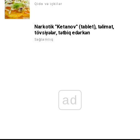
Qida və içkilər
Narkotik "Ketanov" (tablet), təlimat,
tövsiyələr, tətbiq edərkən
Sağlamlıq
ad