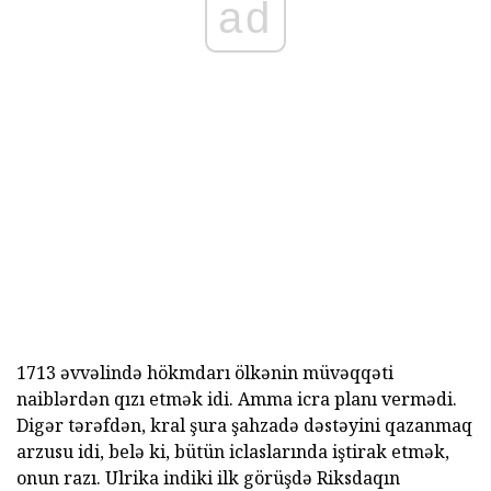
ad
1713 əvvəlində hökmdarı ölkənin müvəqqəti
naiblərdən qızı etmək idi. Amma icra planı vermədi.
Digər tərəfdən, kral şura şahzadə dəstəyini qazanmaq
arzusu idi, belə ki, bütün iclaslarında iştirak etmək,
onun razı. Ulrika indiki ilk görüşdə Riksdaqın