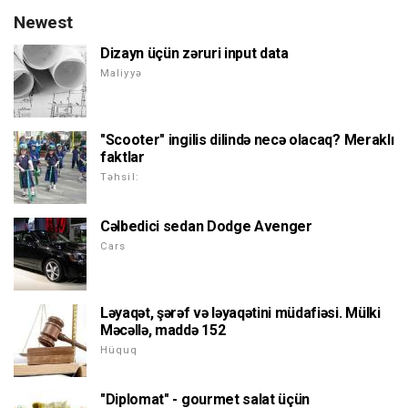
Newest
Dizayn üçün zəruri input data
Maliyyə
"Scooter" ingilis dilində necə olacaq? Meraklı
faktlar
Təhsil:
Cəlbedici sedan Dodge Avenger
Cars
Ləyaqət, şərəf və ləyaqətini müdafiəsi. Mülki
Məcəllə, maddə 152
Hüquq
"Diplomat" - gourmet salat üçün