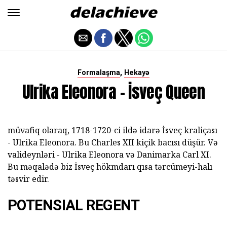
,
Formalaşma
Hekayə
Ulrika Eleonora - İsveç Queen
müvafiq olaraq, 1718-1720-ci ildə idarə İsveç kraliçası
- Ulrika Eleonora. Bu Charles XII kiçik bacısı düşür. Və
valideynləri - Ulrika Eleonora və Danimarka Carl XI.
Bu məqalədə biz İsveç hökmdarı qısa tərcümeyi-halı
təsvir edir.
POTENSIAL REGENT