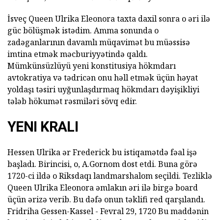
İsveç Queen Ulrika Eleonora taxta daxil sonra o əri ilə
güc bölüşmək istədim. Amma sonunda o
zadəganlarının davamlı müqavimət bu müəssisə
imtina etmək məcburiyyətində qaldı.
Mümkünsüzlüyü yeni konstitusiya hökmdarı
avtokratiya və tədricən onu həll etmək üçün həyat
yoldaşı təsiri uyğunlaşdırmaq hökmdarı dəyişikliyi
tələb hökumət rəsmiləri sövq edir.
YENI KRALI
Hessen Ulrika ər Frederick bu istiqamətdə fəal işə
başladı. Birincisi, o, A.Gornom dost etdi. Buna görə
1720-ci ildə o Riksdaqı landmarshalom seçildi. Tezliklə
Queen Ulrika Eleonora əmlakın əri ilə birgə board
üçün ərizə verib. Bu dəfə onun təklifi red qarşılandı.
Fridriha Gessen-Kassel - Fevral 29, 1720 Bu maddənin