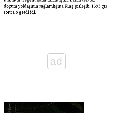
mümkün regent adlandırılmışdır. Lakin tez-tez
doğum yoldaşının sağlamlığına King pisləşib. 1693 qış
sonra o getdi idi.
ad