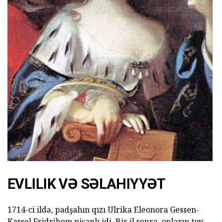
EVLILIK VƏ SƏLAHIYYƏT
1714-ci ildə, padşahın qızı Ulrika Eleonora Gessen-
Kassel Fridrihom nişanlı idi. Bir il sonra, onların toy