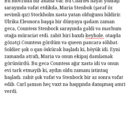
Bu mövzuda bir ənənə var. Bu Charles həyat yoldaşı
sarayında vəfat etdikdə, Maria Stenbok (şərəf öz
sevimli qız) Stockholm xəstə yatan olduğunu bildirir.
Ulrika Eleonora başqa bir dünyaya qədəm zaman
gecə, Countess Stenbock sarayında gəldi və mərhum
otağa müraciət etdi. zabit biri baxdı
keyhole.
otaqda
gözətçi Countess gördüm və queen pəncərə söhbət.
Soldier şok o qan öskürək başladı ki, böyük idi. Eyni
zamanda ətrafı, Maria və onun ekipaj dəmləmək
görünürdü. Bu gecə Countess ağır xəstə idi və onun
evi tərk etməyib ki, aydın oldu zamanı istintaq
başladı. zabit şok vəfat və Stenbock bir az sonra vəfat
edib. Carl şəxsən heç vaxt nə haqqında danışmaq əmri
verdi.