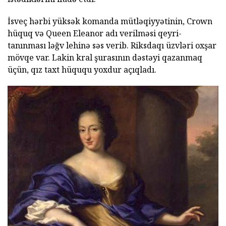
İsveç hərbi yüksək komanda mütləqiyyətinin, Crown
hüquq və Queen Eleanor adı verilməsi qeyri-
tanınması ləğv lehinə səs verib. Riksdaqı üzvləri oxşar
mövqe var. Lakin kral şurasının dəstəyi qazanmaq
üçün, qız taxt hüququ yoxdur açıqladı.