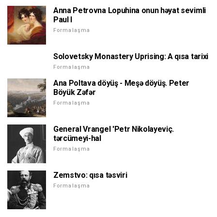
Anna Petrovna Lopuhina onun həyat sevimli
Paul I
Formalaşma
Solovetsky Monastery Uprising: A qısa tarixi
Formalaşma
Ana Poltava döyüş - Meşə döyüş. Peter
Böyük Zəfər
Formalaşma
General Vrangel 'Petr Nikolayeviç.
tərcümeyi-hal
Formalaşma
Zemstvo: qısa təsviri
Formalaşma