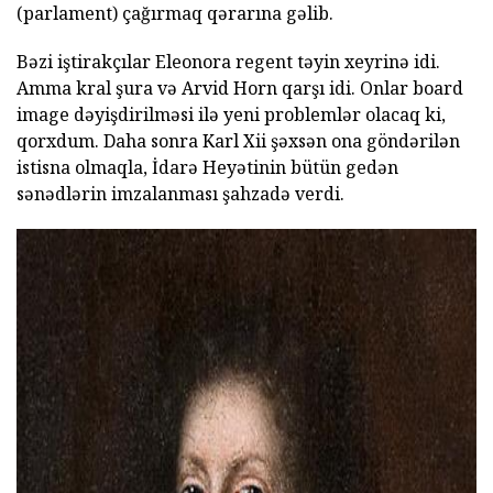
(parlament) çağırmaq qərarına gəlib.
Bəzi iştirakçılar Eleonora regent təyin xeyrinə idi.
Amma kral şura və Arvid Horn qarşı idi. Onlar board
image dəyişdirilməsi ilə yeni problemlər olacaq ki,
qorxdum. Daha sonra Karl Xii şəxsən ona göndərilən
istisna olmaqla, İdarə Heyətinin bütün gedən
sənədlərin imzalanması şahzadə verdi.