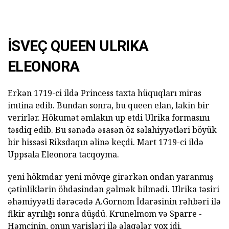
İSVEÇ QUEEN ULRIKA
ELEONORA
Erkən 1719-ci ildə Princess taxta hüquqları miras
imtina edib. Bundan sonra, bu queen elan, lakin bir
verirlər. Hökumət əmlakın up etdi Ulrika formasını
təsdiq edib. Bu sənədə əsasən öz səlahiyyətləri böyük
bir hissəsi Riksdaqın əlinə keçdi. Mart 1719-ci ildə
Uppsala Eleonora tacqoyma.
yeni hökmdar yeni mövqe girərkən ondan yaranmış
çətinliklərin öhdəsindən gəlmək bilmədi. Ulrika təsiri
əhəmiyyətli dərəcədə A.Gornom İdarəsinin rəhbəri ilə
fikir ayrılığı sonra düşdü. Krunelmom və Sparre -
Həmçinin, onun varisləri ilə əlaqələr yox idi.