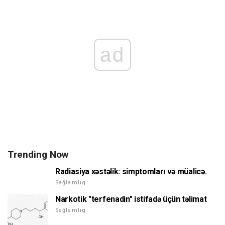
ad
Trending Now
Radiasiya xəstəlik: simptomları və müalicə.
Sağlamlıq
Narkotik "terfenadin" istifadə üçün təlimat
Sağlamlıq