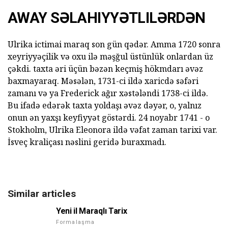
AWAY SƏLAHIYYƏTLILƏRDƏN
Ulrika ictimai maraq son gün qədər. Amma 1720 sonra
xeyriyyəçilik və oxu ilə məşğul üstünlük onlardan üz
çəkdi. taxta əri üçün bəzən keçmiş hökmdarı əvəz
baxmayaraq. Məsələn, 1731-ci ildə xaricdə səfəri
zamanı və ya Frederick ağır xəstələndi 1738-ci ildə.
Bu ifadə edərək taxta yoldaşı əvəz dəyər, o, yalnız
onun ən yaxşı keyfiyyət göstərdi. 24 noyabr 1741 - o
Stokholm, Ulrika Eleonora ildə vəfat zaman tarixi var.
İsveç kraliçası nəslini geridə buraxmadı.
Similar articles
Yeni il Maraqlı Tarix
Formalaşma