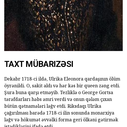
ad
TAXT MÜBARIZƏSI
Dekabr 1718-ci ildə, Ulrika Eleonora qardaşının ölüm
öyrənildi. O, sakit aldı və hər kəs bir queen zəng etdi.
Şura buna qarşı etməyib. Tezliklə o George Gortsa
tərəfdarları həbs əmri verdi və onun qələm çıxan
bütün qətnamələri ləğv etdi. Riksdaqı Ulrika
çağırılması barədə 1718-ci ilin sonunda monarxiya
ləğv və hökumət əvvəlki forma geri ölkəni gətirmək
istədiklərini ifadə etdi.