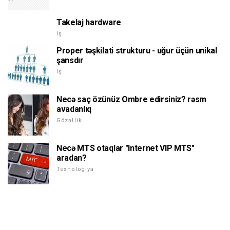
Takelaj hardware
Iş
Proper təşkilati strukturu - uğur üçün unikal
şansdır
Iş
Necə saç özünüz Ombre edirsiniz? rəsm
avadanlıq
Gözəllik
Necə MTS otaqlar "Internet VIP MTS"
aradan?
Texnologiya