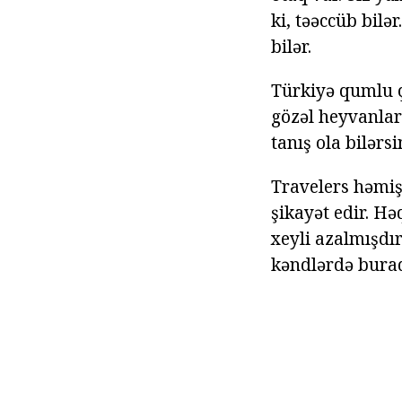
ki, təəccüb bil
bilər.
Türkiyə qumlu ç
gözəl heyvanları
tanış ola bilərs
Travelers həmiş
şikayət edir. Hə
xeyli azalmışdı
kəndlərdə burad