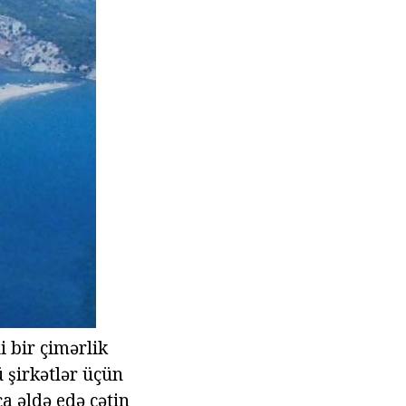
 bir çimərlik
ü şirkətlər üçün
ca əldə edə çətin