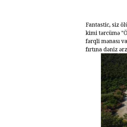
Fantastic, siz ö
kimi tərcümə "Öl
fərqli mənası va
fırtına dəniz ə