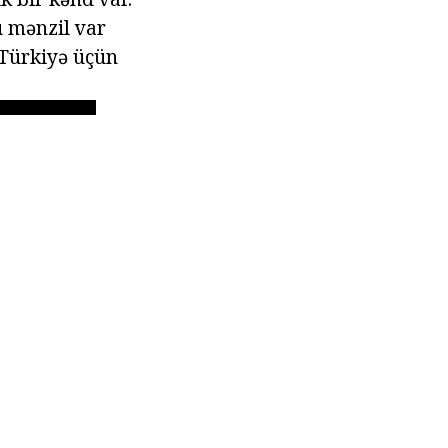
u mənzil var
 Türkiyə üçün