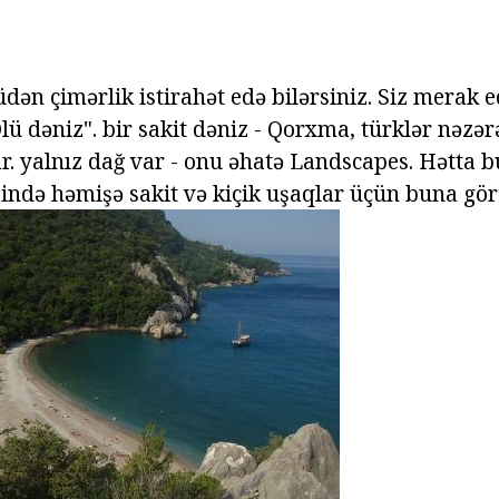
lüdən çimərlik istirahət edə bilərsiniz. Siz merak e
ü dəniz". bir sakit dəniz - Qorxma, türklər nəzər
r. yalnız dağ var - onu əhatə Landscapes. Hətta b
rzində həmişə sakit və kiçik uşaqlar üçün buna gö