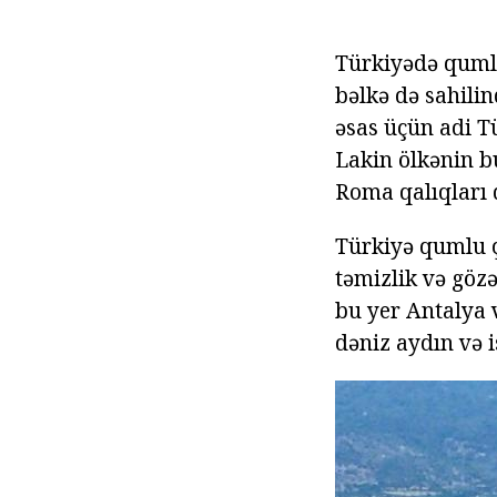
Türkiyədə qumlu 
bəlkə də sahilin
əsas üçün adi 
Lakin ölkənin b
Roma qalıqları 
Türkiyə qumlu çi
təmizlik və gözə
bu yer Antalya 
dəniz aydın və i