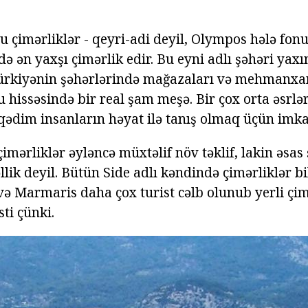
çimərliklər - qeyri-adi deyil, Olympos hələ fonun
də ən yaxşı çimərlik edir. Bu eyni adlı şəhəri yaxın
Türkiyənin şəhərlərində mağazaları və mehmanxan
u hissəsində bir real şam meşə. Bir çox orta əsrlə
qədim insanların həyat ilə tanış olmaq üçün imka
mərliklər əyləncə müxtəlif növ təklif, lakin əsas
llik deyil. Bütün Side adlı kəndində çimərliklər bil
və Marmaris daha çox turist cəlb olunub yerli çim
sti çünki.