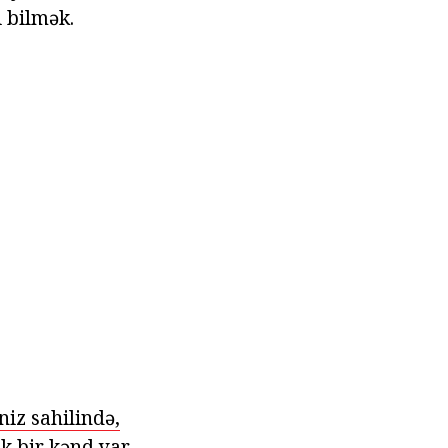
i bilmək.
iz sahilində,
k bir kənd var.