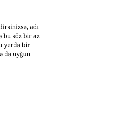
dirsinizsə, adı
ə bu söz bir az
u yerdə bir
rə də uyğun