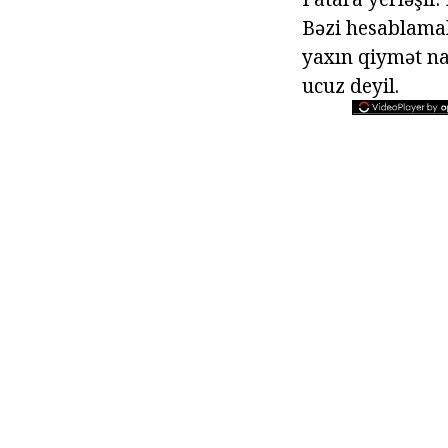
Bəzi hesablamal
yaxın qiymət na
ucuz deyil.