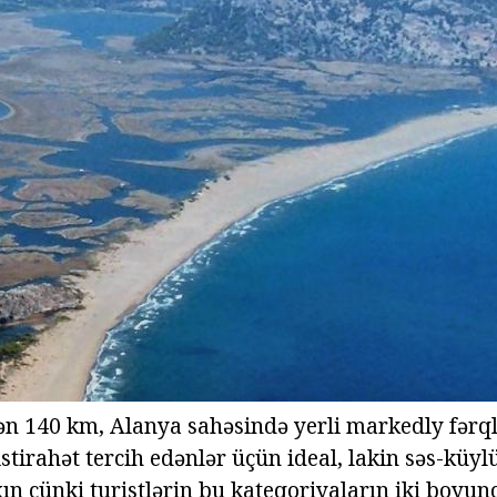
n 140 km, Alanya sahəsində yerli markedly fərqli
istirahət tercih edənlər üçün ideal, lakin səs-küyl
xın çünki turistlərin bu kateqoriyaların iki boyun