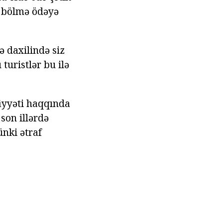
r bölmə ödəyə
ə daxilində siz
turistlər bu ilə
iyyəti haqqında
 son illərdə
ünki ətraf