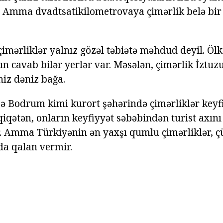
ər. Amma dvadtsatikilometrovaya çimərlik belə bi
imərliklər yalnız gözəl təbiətə məhdud deyil. Ölk
n cavab bilər yerlər var. Məsələn, çimərlik İztuzu 
iniz dəniz bağa.
ə Bodrum kimi kurort şəhərində çimərliklər keyf
qiqətən, onların keyfiyyət səbəbindən turist axını
r. Amma Türkiyənin ən yaxşı qumlu çimərliklər, ç
a qalan vermir.