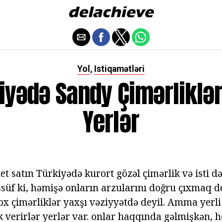
Yol
Istiqamətləri
,
iyədə Sandy Çimərliklər
Yerlər
ilet satın Türkiyədə kurort gözəl çimərlik və isti 
süf ki, həmişə onların arzularını doğru çıxmaq d
çox çimərliklər yaxşı vəziyyətdə deyil. Amma yerli
verirlər yerlər var. onlar haqqında gəlmişkən, he