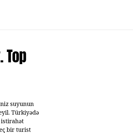
. Top
dəniz suyunun
eyil. Türkiyədə
 istirahət
ç bir turist