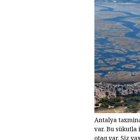
Antalya təxminə
var. Bu sükutla 
otaq var. Siz ya