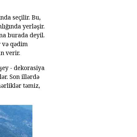
da seçilir. Bu,
lığında yerləşir.
a burada deyil.
r və qədim
n verir.
 şey - dekorasiya
ər. Son illərdə
ərliklər təmiz,