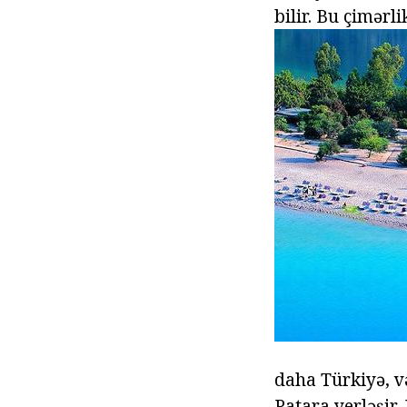
bilir. Bu çimərl
daha Türkiyə, v
Patara yerləşir.