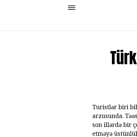
Türk
Turistlər biri b
arzusunda. Təəs
son illərdə bir 
etməyə üstünlük 