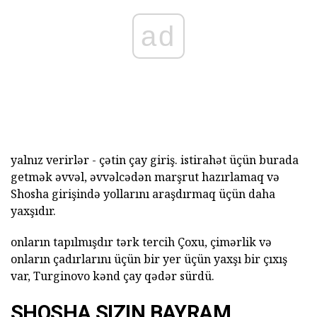
ad
yalnız verirlər - çətin çay giriş. istirahət üçün burada
getmək əvvəl, əvvəlcədən marşrut hazırlamaq və
Shosha girişində yollarını araşdırmaq üçün daha
yaxşıdır.
onların tapılmışdır tərk tercih Çoxu, çimərlik və
onların çadırlarını üçün bir yer üçün yaxşı bir çıxış
var, Turginovo kənd çay qədər sürdü.
SHOSHA SIZIN BAYRAM