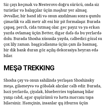
Siz çayı keçmək və Nesterovo doğru sürücü, onda siz
turistlər və balıqçılar üçün məşhur yer almaq.
Əvvəllər, bir bənd idi və onun axıdılması sonra qumlu
çimərlik və əlli metr alt eni bir pit formalaşır. Burada
çapaq, perch, cida tutmaq olar. gec payız və ya erkən
yazda ovlamaq üçün Better, digər dəfə də bu yerlərdə
dolu. Burada Shosha xüsusilə yayda, cəlbedici gözəl su
çox lily zaman. başgicəllənmə üçün çam ilə basmaq,
bir dik bank duran göz açılış dekorasiya heyran edə
bilər.
MEŞƏ TREKKING
Shosha çay və onun sahilində yerləşən Shoshinsky
meşə, giləmeyvə və göbələk alıcılar cəlb edir. Burada,
bəzi yerlərdə, çiyələk, blueberries toplamaq bilər
yaxşı cəhd, əgər quşüzümü və hətta mərcanı tapa
bilərsiniz. Həmçinin, insanlar qış itburnu üçün