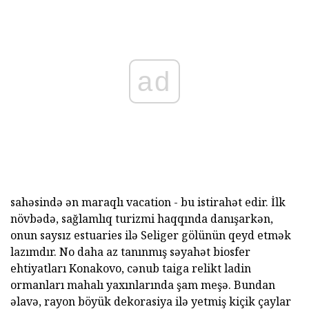
ad
sahəsində ən maraqlı vacation - bu istirahət edir. İlk
növbədə, sağlamlıq turizmi haqqında danışarkən,
onun saysız estuaries ilə Seliger gölünün qeyd etmək
lazımdır. No daha az tanınmış səyahət biosfer
ehtiyatları Konakovo, cənub taiga relikt ladin
ormanları mahalı yaxınlarında şam meşə. Bundan
əlavə, rayon böyük dekorasiya ilə yetmiş kiçik çaylar