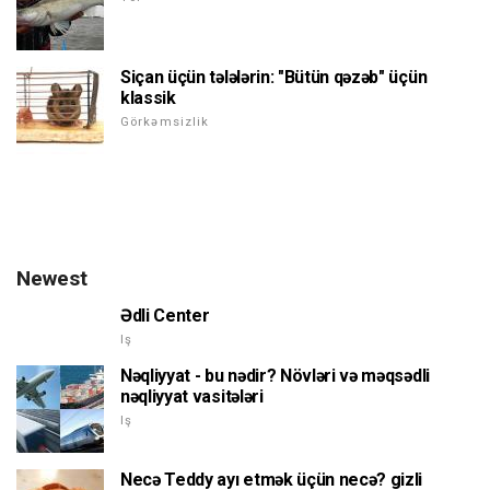
Siçan üçün tələlərin: "Bütün qəzəb" üçün
klassik
Görkəmsizlik
Newest
Ədli Center
Iş
Nəqliyyat - bu nədir? Növləri və məqsədli
nəqliyyat vasitələri
Iş
Necə Teddy ayı etmək üçün necə? gizli