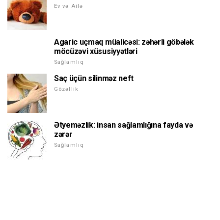
Ev və Ailə
Agaric uçmaq müalicəsi: zəhərli göbələk
möcüzəvi xüsusiyyətləri
Sağlamlıq
Saç üçün silinməz neft
Gözəllik
Ətyeməzlik: insan sağlamlığına fayda və
zərər
Sağlamlıq