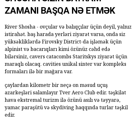
ZAMANI BAŞQA NƏ ETMƏK
River Shosha - ovçular və balıqçılar üçün deyil, yalnız
istirahət. baş harada yerləri ziyarət varsa, onda siz
yüksəkliklərdə Firovsky District-da işləmək üçün
alpinist və bacarıqları kimi özünüz cəhd edə
bilərsiniz, cavers catacombs Staritskys ziyarət üçün
maraqlı olacaq. cavities unikal sinter var kompleks
formaları ilə bir mağara var.
çaylardan kilometr bir neçə on məsud uçuş
azarkeşləri salamlayır Tver Aero Club edir. təşkilat
hava ekstremal turizm ilə özünü asılı və təyyarə,
yamac paraşütü və skydiving haqqında turlar təşkil
edir.