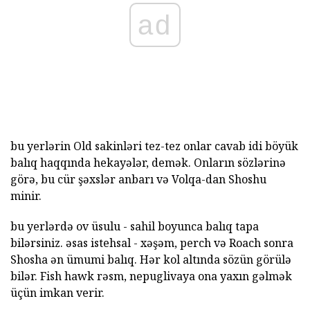
ad
bu yerlərin Old sakinləri tez-tez onlar cavab idi böyük
balıq haqqında hekayələr, demək. Onların sözlərinə
görə, bu cür şəxslər anbarı və Volqa-dan Shoshu
minir.
bu yerlərdə ov üsulu - sahil boyunca balıq tapa
bilərsiniz. əsas istehsal - xəşəm, perch və Roach sonra
Shosha ən ümumi balıq. Hər kol altında sözün görülə
bilər. Fish hawk rəsm, nepuglivaya ona yaxın gəlmək
üçün imkan verir.