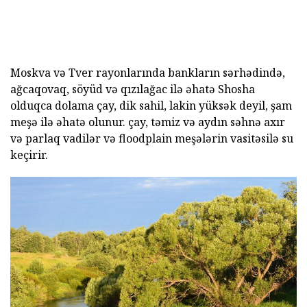
Moskva və Tver rayonlarında bankların sərhədində,
ağcaqovaq, söyüd və qızılağac ilə əhatə Shosha
olduqca dolama çay, dik sahil, lakin yüksək deyil, şam
meşə ilə əhatə olunur. çay, təmiz və aydın səhnə axır
və parlaq vadilər və floodplain meşələrin vasitəsilə su
keçirir.