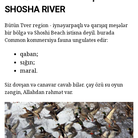
SHOSHA RIVER
Bütün Tver region - iynəyarpaqlı və qarışıq meşələr
bir bölgə və Shoshi Beach istisna deyil. burada
Common kommersiya fauna ungulates edir:
qaban;
sığın;
maral.
Siz dovşan və canavar cavab bilər. çay özü su oyun
zəngin, Allahdan rəhmət var.