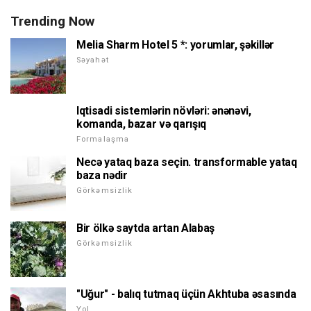
Trending Now
Melia Sharm Hotel 5 *: yorumlar, şəkillər
Səyahət
Iqtisadi sistemlərin növləri: ənənəvi,
komanda, bazar və qarışıq
Formalaşma
Necə yataq baza seçin. transformable yataq
baza nədir
Görkəmsizlik
Bir ölkə saytda artan Alabaş
Görkəmsizlik
"Uğur" - balıq tutmaq üçün Akhtuba əsasında
Yol