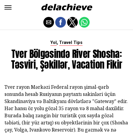
,
Yol
Travel Tips
Tver Bölgəsində River Shosha:
Təsviri, Şəkillər, Vacation Fikir
Tver rayon Mərkəzi Federal rayon şimal-qərb
sonunda hesab Rusiyanın paytaxtı sakinləri üçün
Skandinaviya və Baltikyanı dövlətlərə "Gateway" edir.
Hər hansı öz yolu gözəl 35 rayon və 8 mahal daxildir.
Burada balıq zəngin bir turistik çox sayda gözəl
təbiəti, (bir yüz artıq) su obyektlərinin bir çox (Shosha
çay, Volga, Ivankovo Reservoir). Bu gəzmək və nə