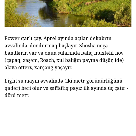
Power qarlı çay. Aprel ayında açılan dekabrın
əvvəlində, dondurmaq başlayır. Shosha neçə
bəndlərin var və onun sularında balıq müxtəlif növ
(çapaq, xəşəm, Roach, xul balığın payına düşür, ide)
əlavə otters, xərçəng yaşayır.
Light su mayın əvvəlində (iki metr görünürlüğünü
qədər) bəri olur və şəffaflıq payız ilk ayında üç çatır -
dörd metr.