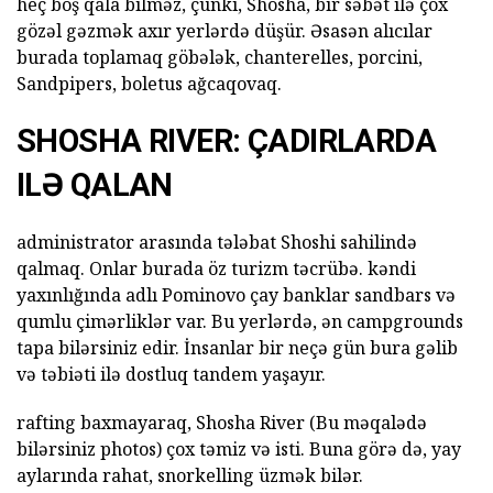
heç boş qala bilməz, çünki, Shosha, bir səbət ilə çox
gözəl gəzmək axır yerlərdə düşür. Əsasən alıcılar
burada toplamaq göbələk, chanterelles, porcini,
Sandpipers, boletus ağcaqovaq.
SHOSHA RIVER: ÇADIRLARDA
ILƏ QALAN
administrator arasında tələbat Shoshi sahilində
qalmaq. Onlar burada öz turizm təcrübə. kəndi
yaxınlığında adlı Pominovo çay banklar sandbars və
qumlu çimərliklər var. Bu yerlərdə, ən campgrounds
tapa bilərsiniz edir. İnsanlar bir neçə gün bura gəlib
və təbiəti ilə dostluq tandem yaşayır.
rafting baxmayaraq, Shosha River (Bu məqalədə
bilərsiniz photos) çox təmiz və isti. Buna görə də, yay
aylarında rahat, snorkelling üzmək bilər.