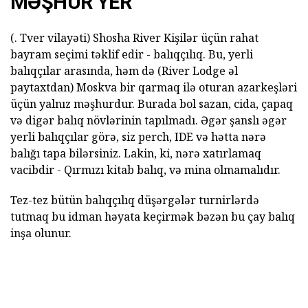
MƏŞHUR YER
(. Tver vilayəti) Shosha River Kişilər üçün rahat
bayram seçimi təklif edir - balıqçılıq. Bu, yerli
balıqçılar arasında, həm də (River Lodge əl
paytaxtdan) Moskva bir qarmaq ilə oturan azarkeşləri
üçün yalnız məşhurdur. Burada bol sazan, cida, çapaq
və digər balıq növlərinin tapılmadı. Əgər şanslı əgər
yerli balıqçılar görə, siz perch, IDE və hətta nərə
balığı tapa bilərsiniz. Lakin, ki, nərə xatırlamaq
vacibdir - Qırmızı kitab balıq, və mina olmamalıdır.
Tez-tez bütün balıqçılıq düşərgələr turnirlərdə
tutmaq bu idman həyata keçirmək bəzən bu çay balıq
inşa olunur.