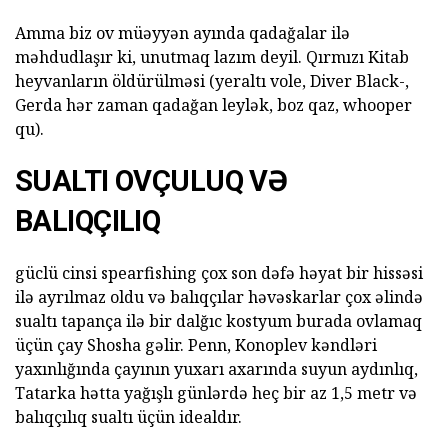
Amma biz ov müəyyən ayında qadağalar ilə
məhdudlaşır ki, unutmaq lazım deyil. Qırmızı Kitab
heyvanların öldürülməsi (yeraltı vole, Diver Black-,
Gerda hər zaman qadağan leylək, boz qaz, whooper
qu).
SUALTI OVÇULUQ VƏ
BALIQÇILIQ
güclü cinsi spearfishing çox son dəfə həyat bir hissəsi
ilə ayrılmaz oldu və balıqçılar həvəskarlar çox əlində
sualtı tapança ilə bir dalğıc kostyum burada ovlamaq
üçün çay Shosha gəlir. Penn, Konoplev kəndləri
yaxınlığında çayının yuxarı axarında suyun aydınlıq,
Tatarka hətta yağışlı günlərdə heç bir az 1,5 metr və
balıqçılıq sualtı üçün idealdır.