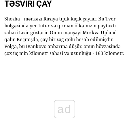
TƏSVIRI ÇAY
Shosha - mərkəzi Rusiya tipik kiçik çaylar. Bu Tver
bölgəsində yer tutur və qismən ölkəmizin paytaxtı
sahəsi təsir göstərir. Onun mənşəyi Moskva Upland
qalır. Keçmişdə, çay bir sağ qolu hesab edilmişdir.
Volga, bu Ivankovo anbarına düşür. onun hövzəsində
çox üç min kilometr sahəsi və uzunluğu - 163 kilometr.
ad