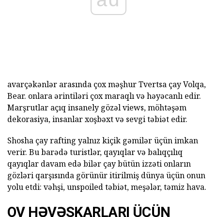
avarçəkənlər arasında çox məşhur Tvertsa çay Volqa,
Bear. onlara ərintiləri çox maraqlı və həyəcanlı edir.
Marşrutlar açıq insanely gözəl views, möhtəşəm
dekorasiya, insanlar xoşbəxt və sevgi təbiət edir.
Shosha çay rafting yalnız kiçik gəmilər üçün imkan
verir. Bu barədə turistlər, qayıqlar və balıqçılıq
qayıqlar davam edə bilər çay bütün izzəti onların
gözləri qarşısında görünür itirilmiş dünya üçün onun
yolu etdi: vəhşi, unspoiled təbiət, meşələr, təmiz hava.
OV HƏVƏSKARLARI ÜÇÜN