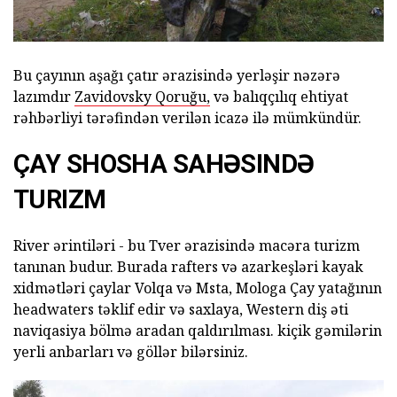
Bu çayının aşağı çatır ərazisində yerləşir nəzərə
lazımdır
Zavidovsky Qoruğu,
və balıqçılıq ehtiyat
rəhbərliyi tərəfindən verilən icazə ilə mümkündür.
ÇAY SHOSHA SAHƏSINDƏ
TURIZM
River ərintiləri - bu Tver ərazisində macəra turizm
tanınan budur. Burada rafters və azarkeşləri kayak
xidmətləri çaylar Volqa və Msta, Mologa Çay yatağının
headwaters təklif edir və saxlaya, Western diş əti
naviqasiya bölmə aradan qaldırılması. kiçik gəmilərin
yerli anbarları və göllər bilərsiniz.