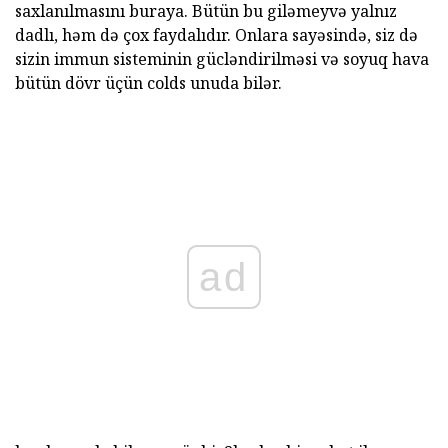
saxlanılmasını buraya. Bütün bu giləmeyvə yalnız
dadlı, həm də çox faydalıdır. Onlara sayəsində, siz də
sizin immun sisteminin gücləndirilməsi və soyuq hava
bütün dövr üçün colds unuda bilər.
ad