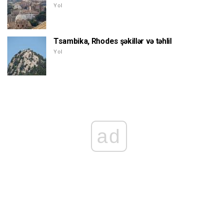
Yol
Tsambika, Rhodes şəkillər və təhlil
Yol
ad