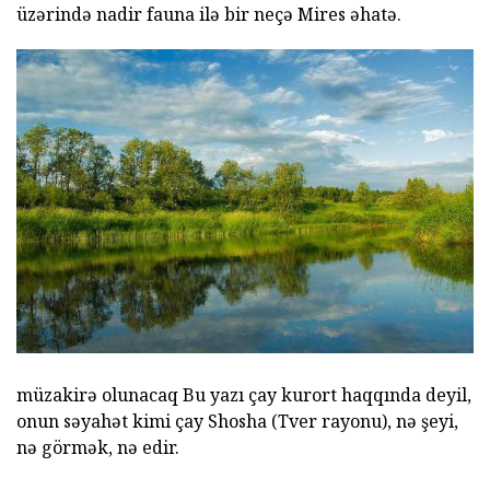
üzərində nadir fauna ilə bir neçə Mires əhatə.
müzakirə olunacaq Bu yazı çay kurort haqqında deyil,
onun səyahət kimi çay Shosha (Tver rayonu), nə şeyi,
nə görmək, nə edir.