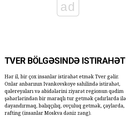
ad
TVER BÖLGƏSINDƏ ISTIRAHƏT
Hər il, bir çox insanlar istirahət etmək Tver gəlir.
Onlar anbarının Ivankovskoye sahilində istirahət,
qalereyaları və abidələrini ziyarət regionun qədim
şəhərlərindən bir maraqlı tur getmək çadırlarda ilə
dayandırmaq, balıqçılıq, ovçuluq getmək, çaylarda,
rafting (insanlar Moskva dəniz zəng).