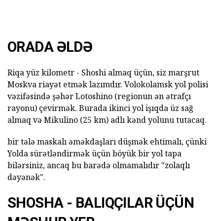
ORADA ƏLDƏ
Riqa yüz kilometr - Shoshi almaq üçün, siz marşrut
Moskva riayət etmək lazımdır. Volokolamsk yol polisi
vəzifəsində şəhər Lotoshino (regionun ən ətrafçı
rayonu) çevirmək. Burada ikinci yol işıqda üz sağ
almaq və Mikulino (25 km) adlı kənd yolunu tutacaq.
bir tələ maskalı əməkdaşları düşmək ehtimalı, çünki
Yolda sürətləndirmək üçün böyük bir yol tapa
bilərsiniz, ancaq bu barədə olmamalıdır "zolaqlı
dəyənək".
SHOSHA - BALIQÇILAR ÜÇÜN