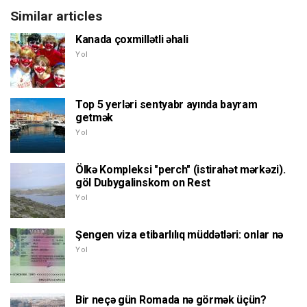
Similar articles
Kanada çoxmillətli əhali
Yol
Top 5 yerləri sentyabr ayında bayram
getmək
Yol
Ölkə Kompleksi "perch" (istirahət mərkəzi).
göl Dubygalinskom on Rest
Yol
Şengen viza etibarlılıq müddətləri: onlar nə
Yol
Bir neçə gün Romada nə görmək üçün?