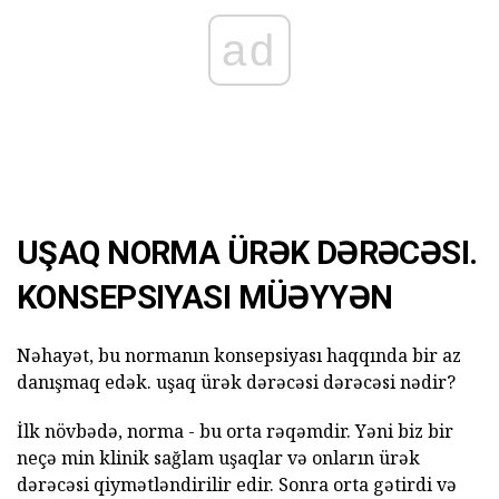
ad
UŞAQ NORMA ÜRƏK DƏRƏCƏSI.
KONSEPSIYASI MÜƏYYƏN
Nəhayət, bu normanın konsepsiyası haqqında bir az
danışmaq edək. uşaq ürək dərəcəsi dərəcəsi nədir?
İlk növbədə, norma - bu orta rəqəmdir. Yəni biz bir
neçə min klinik sağlam uşaqlar və onların ürək
dərəcəsi qiymətləndirilir edir. Sonra orta gətirdi və