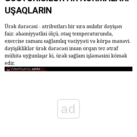
UŞAQLARIN
Ürək dərəcəsi - atributları bir sıra asılıdır dəyişən
faiz: əhəmiyyətlisi ölçü, otaq temperaturunda,
exercise zamanı sağlamlıq vəziyyəti və körpə mənəvi.
dəyişikliklər ürək dərəcəsi insan orqan tez ətraf
mühitə uyğunlaşır ki, ürək sağlam işləməsini kömək
edir.
ad