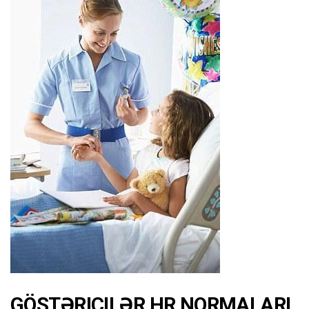
GÖSTƏRICILƏR HR NORMALARI