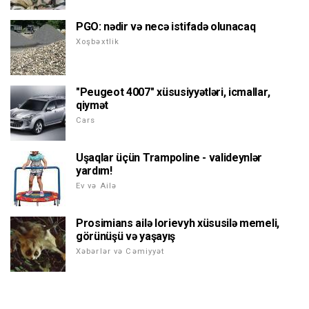
PGO: nədir və necə istifadə olunacaq
Xoşbəxtlik
"Peugeot 4007" xüsusiyyətləri, icmallar,
qiymət
Cars
Uşaqlar üçün Trampoline - valideynlər
yardım!
Ev və Ailə
Prosimians ailə lorievyh xüsusilə memeli,
görünüşü və yaşayış
Xəbərlər və Cəmiyyət