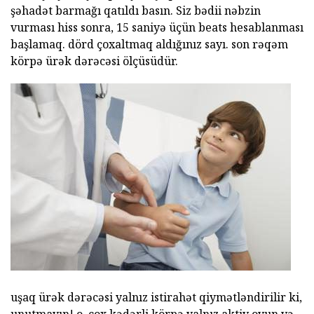
şəhadət barmağı qatıldı basın. Siz bədii nəbzin
vurması hiss sonra, 15 saniyə üçün beats hesablanması
başlamaq. dörd çoxaltmaq aldığınız sayı. son rəqəm
körpə ürək dərəcəsi ölçüsüdür.
uşaq ürək dərəcəsi yalnız istirahət qiymətləndirilir ki,