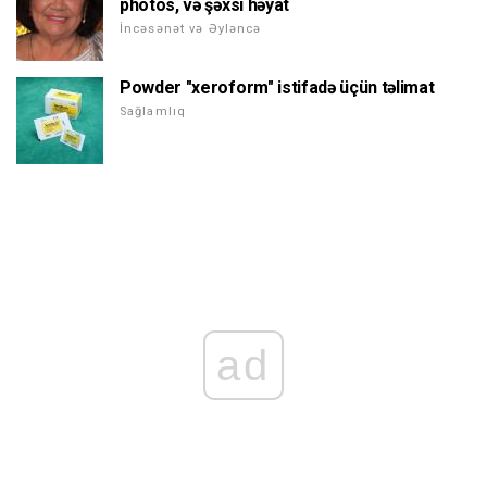
photos, və şəxsi həyat
İncəsənət və Əyləncə
Powder "xeroform" istifadə üçün təlimat
Sağlamlıq
ad