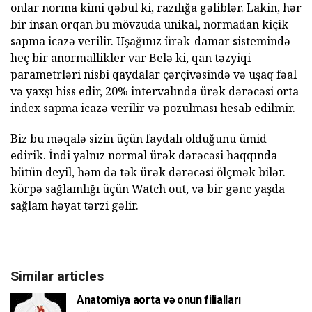
onlar norma kimi qəbul ki, razılığa gəliblər. Lakin, hər
bir insan orqan bu mövzuda unikal, normadan kiçik
sapma icazə verilir. Uşağınız ürək-damar sistemində
heç bir anormallikler var Belə ki, qan təzyiqi
parametrləri nisbi qaydalar çərçivəsində və uşaq fəal
və yaxşı hiss edir, 20% intervalında ürək dərəcəsi orta
index sapma icazə verilir və pozulması hesab edilmir.
Biz bu məqalə sizin üçün faydalı olduğunu ümid
edirik. İndi yalnız normal ürək dərəcəsi haqqında
bütün deyil, həm də tək ürək dərəcəsi ölçmək bilər.
körpə sağlamlığı üçün Watch out, və bir gənc yaşda
sağlam həyat tərzi gəlir.
Similar articles
Anatomiya aorta və onun filialları