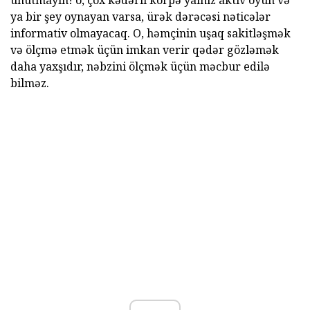
unutmayın! o, çox kədərli körpə yalnız aktiv oyun və
ya bir şey oynayan varsa, ürək dərəcəsi nəticələr
informativ olmayacaq. O, həmçinin uşaq sakitləşmək
və ölçmə etmək üçün imkan verir qədər gözləmək
daha yaxşıdır, nəbzini ölçmək üçün məcbur edilə
bilməz.