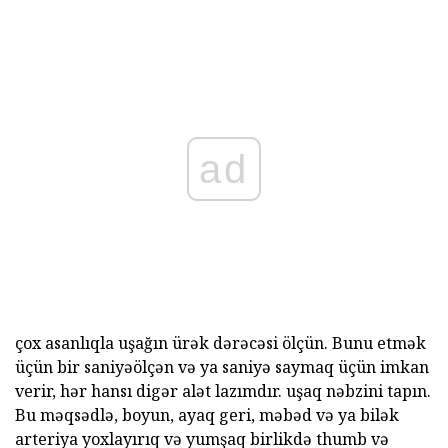
ad
çox asanlıqla uşağın ürək dərəcəsi ölçün. Bunu etmək
üçün bir saniyəölçən və ya saniyə saymaq üçün imkan
verir, hər hansı digər alət lazımdır. uşaq nəbzini tapın.
Bu məqsədlə, boyun, ayaq geri, məbəd və ya bilək
arteriya yoxlayırıq və yumşaq birlikdə thumb və