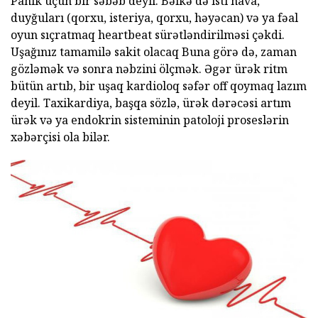
Panik üçün bir səbəb deyil. Bəlkə də isti hava,
duyğuları (qorxu, isteriya, qorxu, həyəcan) və ya fəal
oyun sıçratmaq heartbeat sürətləndirilməsi çəkdi.
Uşağınız tamamilə sakit olacaq Buna görə də, zaman
gözləmək və sonra nəbzini ölçmək. Əgər ürək ritm
bütün artıb, bir uşaq kardioloq səfər off qoymaq lazım
deyil. Taxikardiya, başqa sözlə, ürək dərəcəsi artım
ürək və ya endokrin sisteminin patoloji proseslərin
xəbərçisi ola bilər.