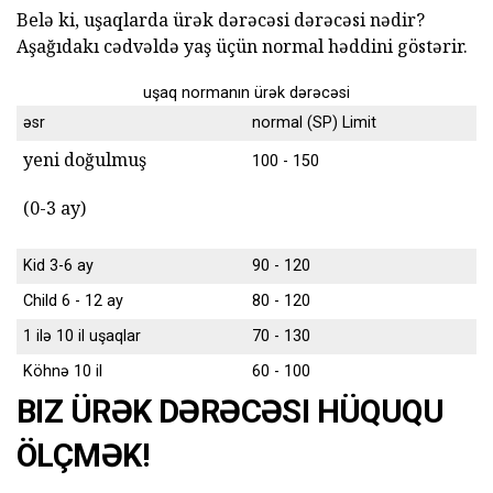
Belə ki, uşaqlarda ürək dərəcəsi dərəcəsi nədir?
Aşağıdakı cədvəldə yaş üçün normal həddini göstərir.
uşaq normanın ürək dərəcəsi
əsr
normal (SP) Limit
yeni doğulmuş
100 - 150
(0-3 ay)
Kid 3-6 ay
90 - 120
Child 6 - 12 ay
80 - 120
1 ilə 10 il uşaqlar
70 - 130
Köhnə 10 il
60 - 100
BIZ ÜRƏK DƏRƏCƏSI HÜQUQU
ÖLÇMƏK!