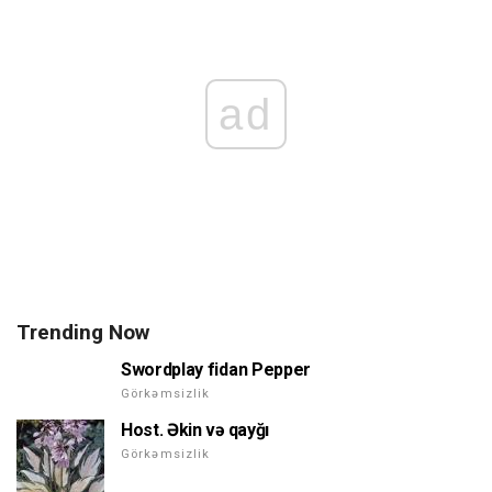
ad
Trending Now
Swordplay fidan Pepper
Görkəmsizlik
Host. Əkin və qayğı
Görkəmsizlik