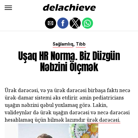
,
Sağlamlıq
Tibb
Uşaq HR Norma. Biz Düzgün
Nəbzini Ölçmək
Ürək dərəcəsi, və ya ürək dərəcəsi birbaşa faktı necə
ürək-damar sistemi əks etdirir. əmin pediatricians
uşağın nəbzini qəbul yoxlamaq görə. Lakin,
valideynlər də ürək uşağın dərəcəsi və necə dərəcəsi
hesablamaq üçün bilmək lazımdır
ürək dərəcəsi.