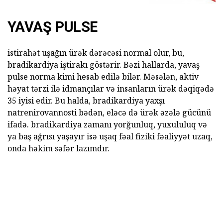
YAVAŞ PULSE
istirahət uşağın ürək dərəcəsi normal olur, bu,
bradikardiya iştirakı göstərir. Bəzi hallarda, yavaş
pulse norma kimi hesab edilə bilər. Məsələn, aktiv
həyat tərzi ilə idmançılar və insanların ürək dəqiqədə
35 iyisi edir. Bu halda, bradikardiya yaxşı
natrenirovannosti bədən, eləcə də ürək əzələ gücünü
ifadə. bradikardiya zamanı yorğunluq, yuxululuq və
ya baş ağrısı yaşayır isə uşaq fəal fiziki fəaliyyət uzaq,
onda həkim səfər lazımdır.