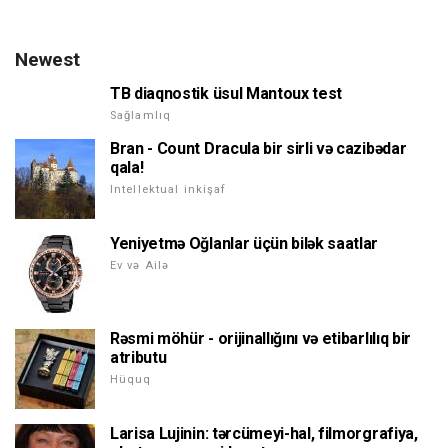
Newest
TB diaqnostik üsul Mantoux test
Sağlamlıq
Bran - Count Dracula bir sirli və cazibədar
qala!
Intellektual inkişaf
Yeniyetmə Oğlanlar üçün bilək saatlar
Ev və Ailə
Rəsmi möhür - orijinallığını və etibarlılıq bir
atributu
Hüquq
Larisa Lujinin: tərcümeyi-hal, filmorgrafiya,