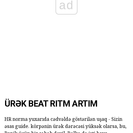
ad
ÜRƏK BEAT RITM ARTIM
HR norma yuxarıda cədvəldə göstərilən uşaq - Sizin
əsas guide. körpənin ürək dərəcəsi yüksək olarsa, bu,