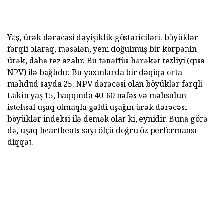
Yaş, ürək dərəcəsi dəyişiklik göstəriciləri. böyüklər
fərqli olaraq, məsələn, yeni doğulmuş bir körpənin
ürək, daha tez azalır. Bu tənəffüs hərəkət tezliyi (qısa
NPV) ilə bağlıdır. Bu yaxınlarda bir dəqiqə orta
məhdud sayda 25. NPV dərəcəsi olan böyüklər fərqli
Lakin yaş 15, haqqında 40-60 nəfəs və məhsulun
istehsal uşaq olmaqla gəldi uşağın ürək dərəcəsi
böyüklər indeksi ilə demək olar ki, eynidir. Buna görə
də, uşaq heartbeats sayı ölçü doğru öz performansı
diqqət.