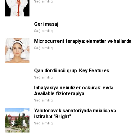
Sağlamlıq
Geri masaj
Sağlamlıq
Microcurrent terapiya: əlamətlər və hallarda
Sağlamlıq
Qan dördüncü qrup. Key Features
Sağlamlıq
Inhalyasiya nebulizer öskürək: evdə
Available fizioterapiya
Sağlamlıq
Yalutorovsk sanatoriyada müalicə və
istirahət "Bright"
Sağlamlıq