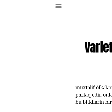
Varie
müxtəlif ölkələr
parlaq edir. onl
bu bitkilərin bir