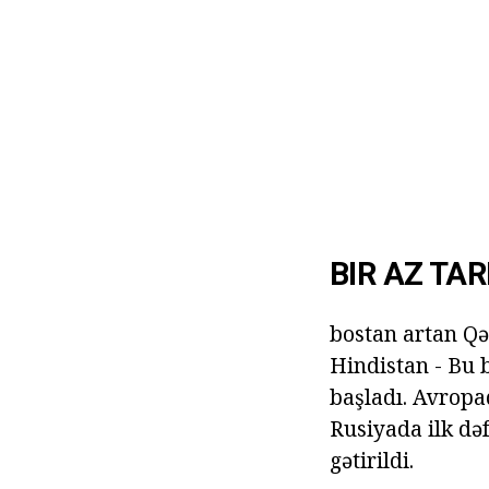
BIR AZ TAR
bostan artan Qə
Hindistan - Bu 
başladı. Avropa
Rusiyada ilk də
gətirildi.