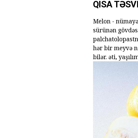
QISA TƏSVI
Melon - nümay
sürünən gövdəsi 
palchatolopastny
hər bir meyvə nö
bilər. əti, yaşıl