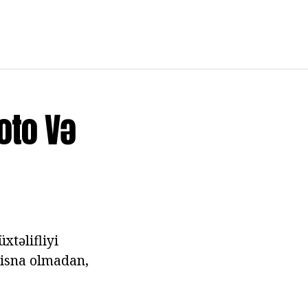
oto Və
xtəlifliyi
stisna olmadan,