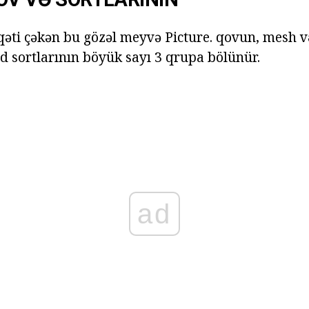
qqəti çəkən bu gözəl meyvə Picture. qovun, mesh 
d sortlarının böyük sayı 3 qrupa bölünür.
ad