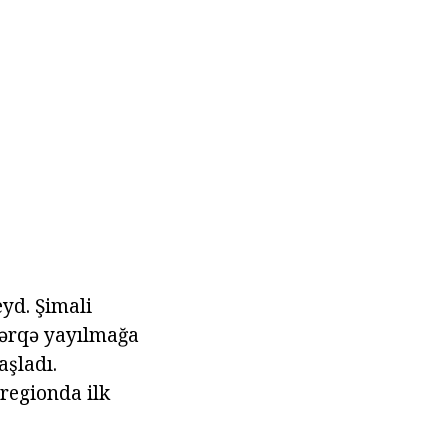
yd. Şimali
 şərqə yayılmağa
aşladı.
 regionda ilk