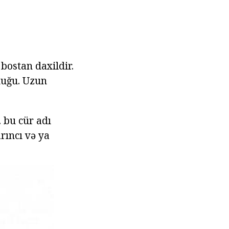
bostan daxildir.
luğu. Uzun
. bu cür adı
rıncı və ya