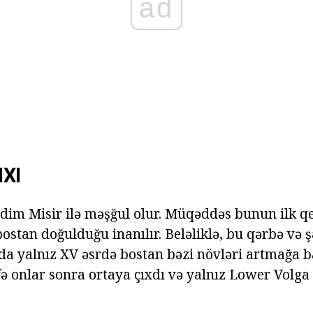
ad
IXI
dim Misir ilə məşğul olur. Müqəddəs bunun ilk qe
bostan doğulduğu inanılır. Beləliklə, bu qərbə və
da yalnız XV əsrdə bostan bəzi növləri artmağa b
fə onlar sonra ortaya çıxdı və yalnız Lower Volga