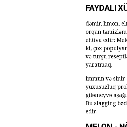
FAYDALI X
dəmir, limon, el
orqan təmizləmə
ehtiva edir: Mel
ki, çox populyar
və turşu reseptl
yaratmaq.
immun və sinir s
yuxusuzluq pro
giləmeyvə aşağı 
Bu slagging bəd
edir.
MELON - N