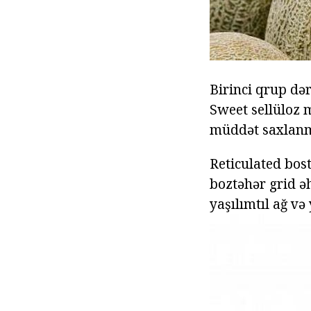
Birinci qrup dər
Sweet sellüloz 
müddət saxlanm
Reticulated bost
boztəhər grid əh
yaşılımtıl ağ və 