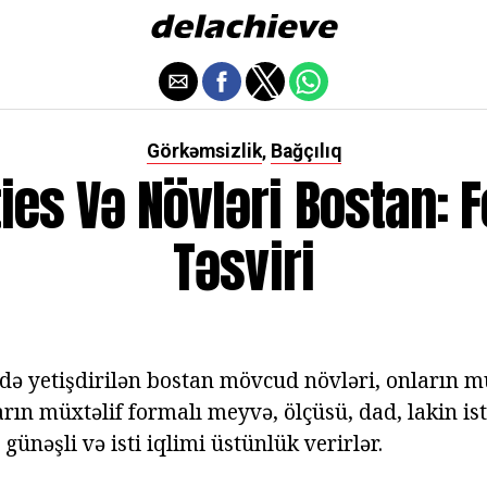
Görkəmsizlik
Bağçılıq
,
ties Və Növləri Bostan: F
Təsviri
də yetişdirilən bostan mövcud növləri, onların mü
arın müxtəlif formalı meyvə, ölçüsü, dad, lakin i
 günəşli və isti iqlimi üstünlük verirlər.