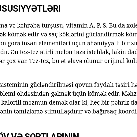
ÜSUSIYYƏTLƏRI
ma və kəhrəba turşusu, vitamin A, P, S. Bu da xol
k kömək edir və saç köklərini gücləndirmək kömə
on görə insan elementləri üçün əhəmiyyətli bir sı
dır. Ən tez-tez ətirli melon təzə istehlak, lakin d
ər çox var. Tez-tez, bu ət əlavə olunur orijinal kul
isteminin gücləndirilməsi qovun faydalı təsiri hə
blemi öhdəsindən gəlmək üçün kömək edir. Məhz
kalorili məzmun demək olar ki, heç bir pəhriz daxi
ənin təmizləmə stimullaşdırır və bağırsaq koord
ÖV VƏ SORTLARININ