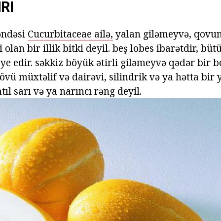
RI
əndəsi
Cucurbitaceae ailə,
yalan giləmeyvə, qovun
olan bir illik bitki deyil. beş lobes ibarətdir, büt
e edir. səkkiz böyük ətirli giləmeyvə qədər bir bo
vü müxtəlif və dairəvi, silindrik və ya hətta bir 
ımtıl sarı və ya narıncı rəng deyil.