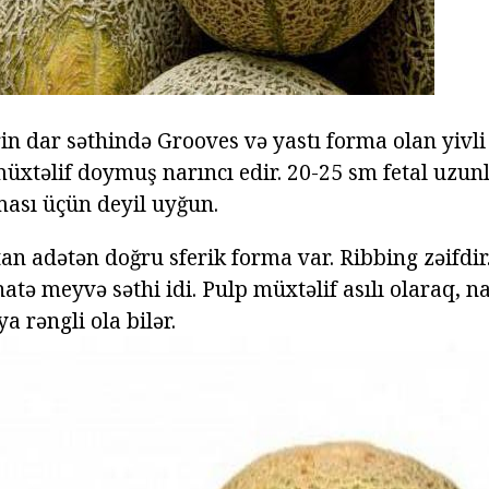
in dar səthində Grooves və yastı forma olan yivli 
müxtəlif doymuş narıncı edir. 20-25 sm fetal uzun
ası üçün deyil uyğun.
an adətən doğru sferik forma var. Ribbing zəifdir
atə meyvə səthi idi. Pulp müxtəlif asılı olaraq, na
ya rəngli ola bilər.