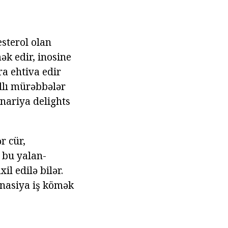
esterol olan
k edir, inosine
ra ehtiva edir
adlı mürəbbələr
inariya delights
r cür,
 bu yalan-
l edilə bilər.
inasiya iş kömək