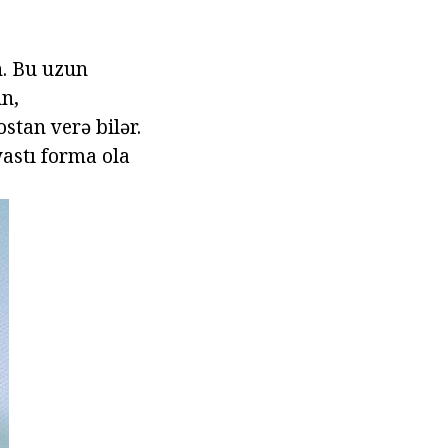
. Bu uzun
ün,
stan verə bilər.
yastı forma ola