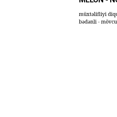
müxtəlifliyi di
bədənli - mövcu