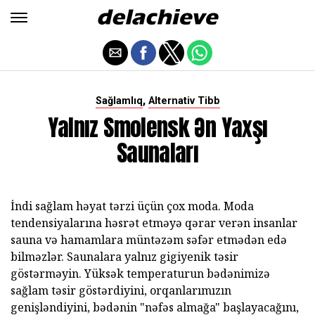
,
Sağlamlıq
Alternativ Tibb
Yalnız Smolensk Ən Yaxşı
Saunaları
İndi sağlam həyat tərzi üçün çox moda. Moda
tendensiyalarına həsrət etməyə qərar verən insanlar
sauna və hamamlara müntəzəm səfər etmədən edə
bilməzlər. Saunalara yalnız gigiyenik təsir
göstərməyin. Yüksək temperaturun bədənimizə
sağlam təsir göstərdiyini, orqanlarımızın
genişləndiyini, bədənin "nəfəs almağa" başlayacağını,