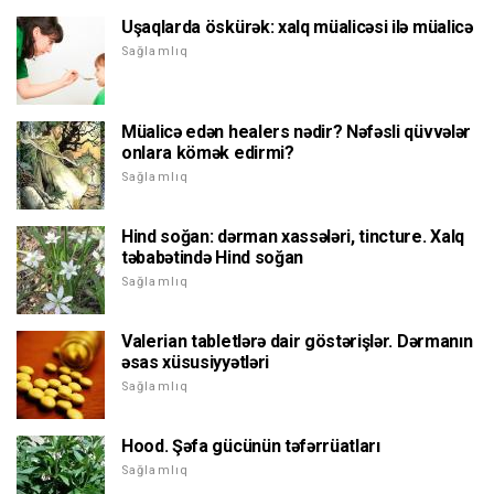
Uşaqlarda öskürək: xalq müalicəsi ilə müalicə
Sağlamlıq
Müalicə edən healers nədir? Nəfəsli qüvvələr
onlara kömək edirmi?
Sağlamlıq
Hind soğan: dərman xassələri, tincture. Xalq
təbabətində Hind soğan
Sağlamlıq
Valerian tabletlərə dair göstərişlər. Dərmanın
əsas xüsusiyyətləri
Sağlamlıq
Hood. Şəfa gücünün təfərrüatları
Sağlamlıq