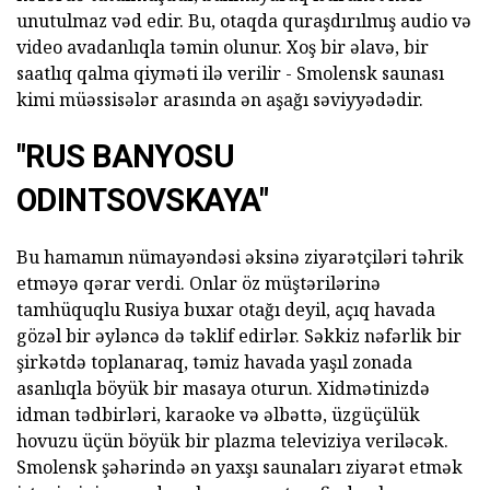
unutulmaz vəd edir. Bu, otaqda quraşdırılmış audio və
video avadanlıqla təmin olunur. Xoş bir əlavə, bir
saatlıq qalma qiyməti ilə verilir - Smolensk saunası
kimi müəssisələr arasında ən aşağı səviyyədədir.
"RUS BANYOSU
ODINTSOVSKAYA"
Bu hamamın nümayəndəsi əksinə ziyarətçiləri təhrik
etməyə qərar verdi. Onlar öz müştərilərinə
tamhüquqlu Rusiya buxar otağı deyil, açıq havada
gözəl bir əyləncə də təklif edirlər. Səkkiz nəfərlik bir
şirkətdə toplanaraq, təmiz havada yaşıl zonada
asanlıqla böyük bir masaya oturun. Xidmətinizdə
idman tədbirləri, karaoke və əlbəttə, üzgüçülük
hovuzu üçün böyük bir plazma televiziya veriləcək.
Smolensk şəhərində ən yaxşı saunaları ziyarət etmək