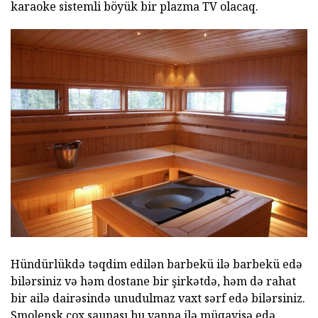
karaoke sistemli böyük bir plazma TV olacaq.
Hündürlükdə təqdim edilən barbekü ilə barbekü edə
bilərsiniz və həm dostane bir şirkətdə, həm də rahat
bir ailə dairəsində unudulmaz vaxt sərf edə bilərsiniz.
Smolensk çox saunası bu vanna ilə müqayisə edə