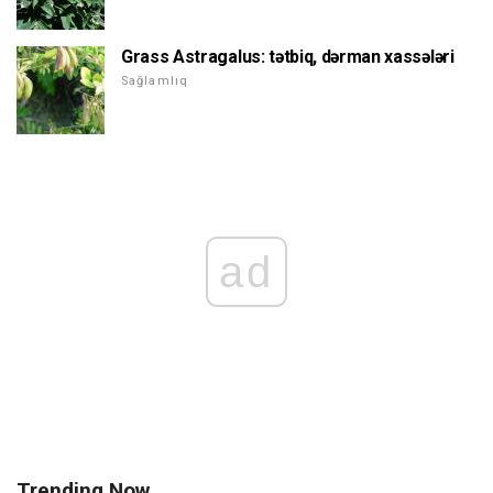
Grass Astragalus: tətbiq, dərman xassələri
Sağlamlıq
ad
Trending Now