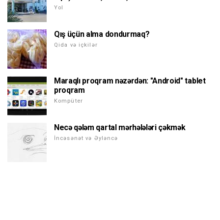
Yol
Qış üçün alma dondurmaq?
Qida və içkilər
Maraqlı proqram nəzərdən: "Android" tablet
proqram
Kompüter
Necə qələm qartal mərhələləri çəkmək
İncəsənət və Əyləncə