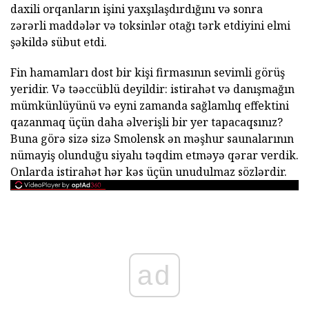
daxili orqanların işini yaxşılaşdırdığını və sonra
zərərli maddələr və toksinlər otağı tərk etdiyini elmi
şəkildə sübut etdi.
Fin hamamları dost bir kişi firmasının sevimli görüş
yeridir. Və təəccüblü deyildir: istirahət və danışmağın
mümkünlüyünü və eyni zamanda sağlamlıq effektini
qazanmaq üçün daha əlverişli bir yer tapacaqsınız?
Buna görə sizə sizə Smolensk ən məşhur saunalarının
nümayiş olunduğu siyahı təqdim etməyə qərar verdik.
Onlarda istirahət hər kəs üçün unudulmaz sözlərdir.
ad