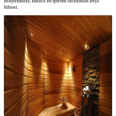
istəyirsinizsə, sadəcə bu qurum tərəfindən keçə
bilməz.