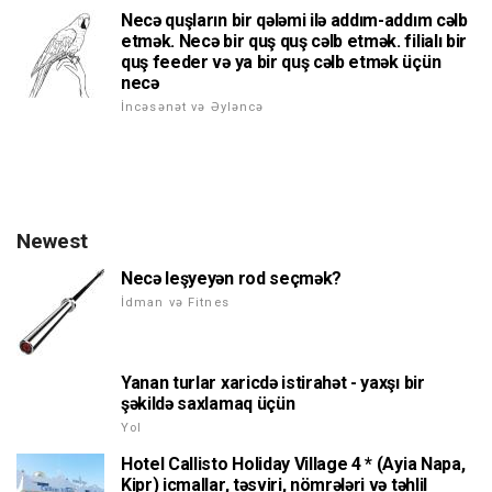
Necə quşların bir qələmi ilə addım-addım cəlb
etmək. Necə bir quş quş cəlb etmək. filialı bir
quş feeder və ya bir quş cəlb etmək üçün
necə
İncəsənət və Əyləncə
Newest
Necə leşyeyən rod seçmək?
İdman və Fitnes
Yanan turlar xaricdə istirahət - yaxşı bir
şəkildə saxlamaq üçün
Yol
Hotel Callisto Holiday Village 4 * (Ayia Napa,
Kipr) icmallar, təsviri, nömrələri və təhlil