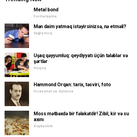
Metal bond
Formalaşma
Mən daim yatmaq istəyirsinizsə, nə etməli?
Sağlamlıq
Uşaq qəyyumluq: qeydiyyatı üçün tələblər və
şərtlər
Hüquq
Hammond Orqan: tarix, təsviri, foto
İncəsənət və Əyləncə
Moss mətbəxdə bir fəlakətdir! Zibil, kir və su
axını
Xoşbəxtlik