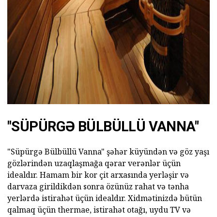
ad
"SÜPÜRGƏ BÜLBÜLLÜ VANNA"
"Süpürgə Bülbüllü Vanna" şəhər küyündən və göz yaşı
gözlərindən uzaqlaşmağa qərar verənlər üçün
idealdır. Hamam bir kor çit arxasında yerləşir və
darvaza girildikdən sonra özünüz rahat və tənha
yerlərdə istirahət üçün idealdır. Xidmətinizdə bütün
qalmaq üçün thermae, istirahət otağı, uydu TV və