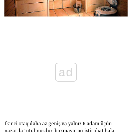
ad
İkinci otaq daha az geniş və yalnız 6 adam üçün
nəzərdə tutulmuşdur, baxmayaraq istirahət hələ