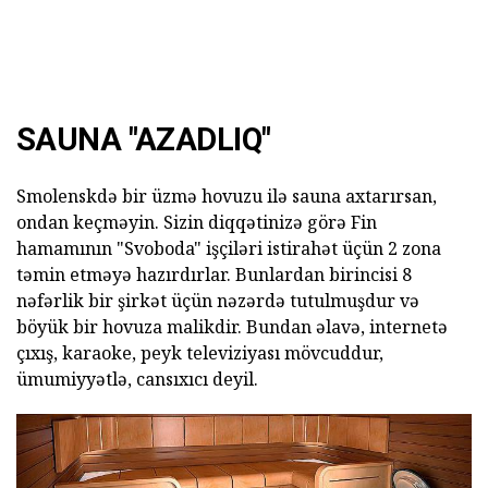
SAUNA "AZADLIQ"
Smolenskdə bir üzmə hovuzu ilə sauna axtarırsan,
ondan keçməyin. Sizin diqqətinizə görə Fin
hamamının "Svoboda" işçiləri istirahət üçün 2 zona
təmin etməyə hazırdırlar. Bunlardan birincisi 8
nəfərlik bir şirkət üçün nəzərdə tutulmuşdur və
böyük bir hovuza malikdir. Bundan əlavə, internetə
çıxış, karaoke, peyk televiziyası mövcuddur,
ümumiyyətlə, cansıxıcı deyil.