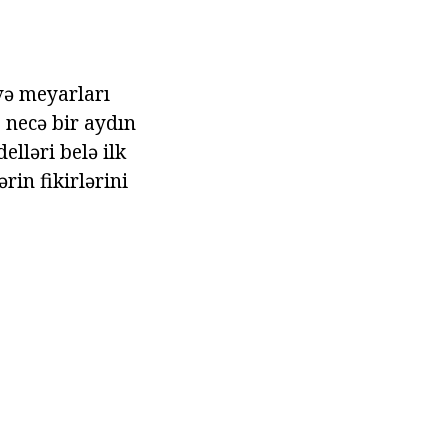
və meyarları
necə bir aydın
lləri belə ilk
in fikirlərini