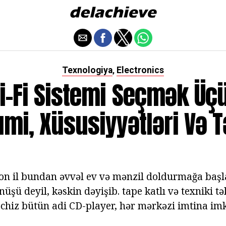
Texnologiya
Electronics
,
Hi-Fi Sistemi Seçmək Üç
mi, Xüsusiyyətləri Və Tə
 on il bundan əvvəl ev və mənzil doldurmağa başl
nüşü deyil, kəskin dəyişib. tape katlı və texniki t
chiz bütün adi CD-player, hər mərkəzi imtina im