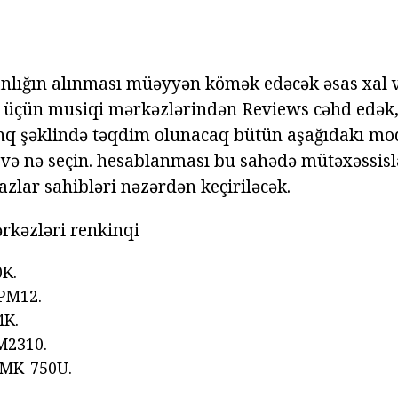
danlığın alınması müəyyən kömək edəcək əsas xal 
üçün musiqi mərkəzlərindən Reviews cəhd edək, 
inq şəklində təqdim olunacaq bütün aşağıdakı mode
və nə seçin. hesablanması bu sahədə mütəxəssislər
azlar sahibləri nəzərdən keçiriləcək.
rkəzləri renkinqi
K.
PM12.
4K.
M2310.
MK-750U.