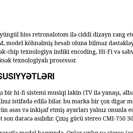
yüngül hiss retronalotom ilə ciddi dizayn rəng et
, model köhnəlmiş hesab oluna bilməz dəstəklə
ək-chip texnologiya indiki encoding, Hi-Fi və səh
ksək texnologiyalı prosessor.
SUSIYYƏTLƏRI
 bir hi-fi sistemi musiqi lakin (TV ilə yanaşı, əlb
nız istifadə edilə bilər. bu marka bir çox digər m
n əsas və inkişaf etmiş ayarları yalnız onunla edi
son dərəcə asılıdır. Çıxış gücü stereo CMI-750 30 
rarətlə model haqqında. Onlar sıxlıq və stereo (ç