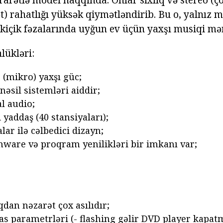
) rahatlığı yüksək qiymətləndirib. Bu o, yalnız
 kiçik fəzalarında uyğun ev üçün yaxşı musiqi mər
lükləri:
 (mikro) yaxşı güc;
 nəsil sistemləri aiddir;
al audio;
i yaddaş (40 stansiyaları);
alar ilə cəlbedici dizayn;
mware və proqram yenilikləri bir imkanı var;
dan nəzarət çox asılıdır;
as parametrləri (- flashing gəlir DVD player kapatm