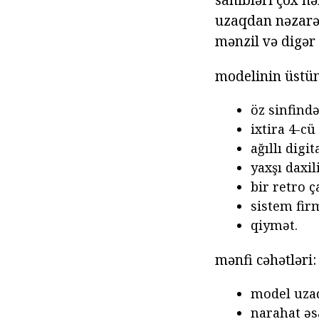
uzaqdan nəzarət
mənzil və digər
modelinin üstün
öz sinfində
ixtira 4-cü
ağıllı digit
yaxşı daxil
bir retro ç
sistem fir
qiymət.
mənfi cəhətləri:
model uzaq
narahat əs