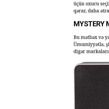
üçün oxucu seçi
qərar, daha ətra
MYSTERY 
Bu mətbəx və ya
Ümumiyyətlə, şi
digər markaları 