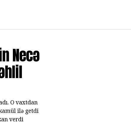
ün Necə
hlil
adı. O vaxtdan
əkamül ilə getdi
kan verdi