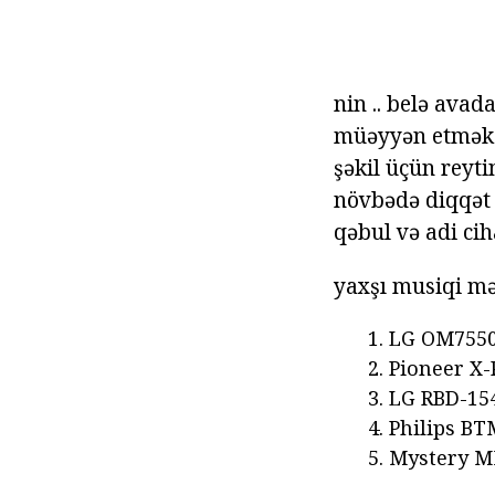
nin .. belə ava
müəyyən etmək 
şəkil üçün reyt
növbədə diqqət 
qəbul və adi cih
yaxşı musiqi mə
LG OM7550
Pioneer X-
LG RBD-15
Philips BT
Mystery M