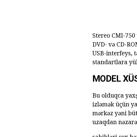
Stereo CMI-750 
DVD- və CD-ROM
USB-interfeys, t
standartlara yü
MODEL XÜ
Bu olduqca yaxşı
izləmək üçün yal
mərkəz yəni bütü
uzaqdan nəzarət 
sahibləri çox hə