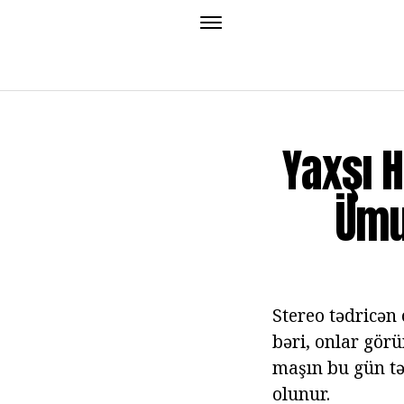
Yaxşı 
Ümu
Stereo tədricən
bəri, onlar görü
maşın bu gün tə
olunur.