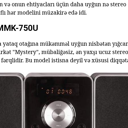
n və onun ehtiyacları üçün daha uyğun nə stereo
flı hər modelini müzakirə edə idi.
MMK-750U
 yataq otağına mükəmməl uyğun nisbətən yığcam 
rkət "Mystery", mübaliğəsiz, ən yaxşı ucuz stereo 
fərqlidir. Bu model istisna deyil və xüsusi diqqətə