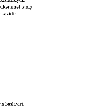
 mükəmməl tanış
kəzidir.
a başlayır).