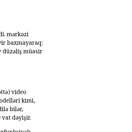
di. mərkəzi
yir baxmayaraq:
v düzəliş müasir
əttə) video
odelləri kimi,
lə bilər,
vat dəyişir.
oxfunksiyalı