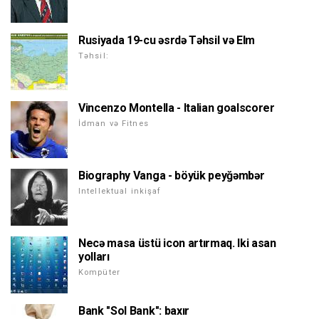
Rusiyada 19-cu əsrdə Təhsil və Elm
Təhsil:
Vincenzo Montella - Italian goalscorer
İdman və Fitnes
Biography Vanga - böyük peyğəmbər
Intellektual inkişaf
Necə masa üstü icon artırmaq. Iki asan
yolları
Kompüter
Bank "Sol Bank": baxır