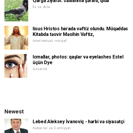
Qarğa ziyarət: saxlanma şəraiti, qida
Ev və Ailə
Iisus Hristos harada vəftiz olundu. Müqəddəs
Kitabda təsvir Məsihin Vəftiz,
Intellektual inkişaf
Icmallar, photos: qaşlar və eyelashes Estel
üçün Dye
Gözəllik
Newest
Lebed Aleksey İvanoviç - hərbi və siyasətçi
Xəbərlər və Cəmiyyət