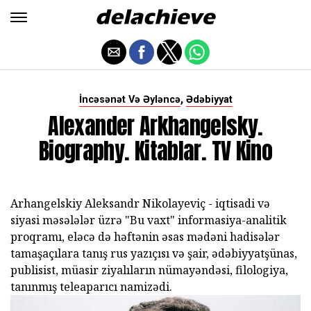
,
İncəsənət Və Əyləncə
Ədəbiyyat
Alexander Arkhangelsky.
Biography. Kitablar. TV Kino
Arhangelskiy Aleksandr Nikolayeviç - iqtisadi və
siyasi məsələlər üzrə "Bu vaxt" informasiya-analitik
proqramı, eləcə də həftənin əsas mədəni hadisələr
tamaşaçılara tanış rus yazıçısı və şair, ədəbiyyatşünas,
publisist, müasir ziyalıların nümayəndəsi, filologiya,
tanınmış teleaparıcı namizədi.