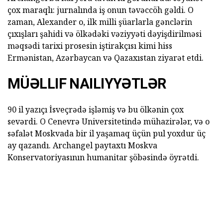
çox maraqlı: jurnalında iş onun təvəccöh gəldi. O
zaman, Alexander o, ilk milli şüarlarla gənclərin
çıxışları şahidi və ölkədəki vəziyyəti dəyişdirilməsi
məqsədi tarixi prosesin iştirakçısı kimi hiss
Ermənistan, Azərbaycan və Qazaxıstan ziyarət etdi.
MÜƏLLIF NAILIYYƏTLƏR
90 il yazıçı İsveçrədə işləmiş və bu ölkənin çox
sevərdi. O Cenevrə Universitetində mühazirələr, və o
səfalət Moskvada bir il yaşamaq üçün pul yoxdur üç
ay qazandı. Archangel paytaxtı Moskva
Konservatoriyasının humanitar şöbəsində öyrətdi.