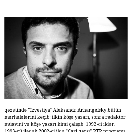
qəzetində "İzvestiya" Aleksandr Arhangelsky bütün
mərhələlərini keçib: ilkin köşə yazarı, sonra redaktor
müavini və köşə yazarı kimi çalışıb. 1992-ci ildən
1993-cü ilədək 2002-ci ildə "Cari qarşı" RTR proqramı