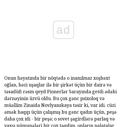
ad
Onun həyatında bir nöqtədə o inanılmaz xoşbəxt
oğlan, bəzi uşaqlar ilə bir şirkət üçün bir dairə və
təsadüfi rəsm qeyd Pionerlər Sarayında getdi ədəbi
dərnəyinin üzvü oldu. Bu çox gənc psixoloq və
müəllim Zinaida Novlyanskaya təsir ki, var idi. cüzi
əmək haqqı üçün çalışmış bu gənc qadın üçün, peşə
daha çox idi - bir peşə; o sovet şagirdlərə parlaq və
yaxşı nümunələri bir çox təqdim, onların palatalar