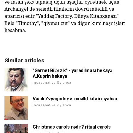
və insan şəxs tapmaq üçün uşaqlar öyrətmək üçün.
Archangel də sənədli filmlərin dövrü müəllifi və
aparıcısı edir "Yaddaş Factory. Dünya Kitabxanası"
Belə "Timothy", "qiymət cut" və digər kimi nəşr işləri
hesabına.
Similar articles
"Garnet Bilərzik" - yaradılması hekayə
A.Kuprin hekayə
İncəsənət və Əyləncə
Vasili Zvyagintsev: müəllif kitab siyahısı
İncəsənət və Əyləncə
Christmas carols nədir? ritual carols