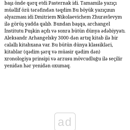
başı önde qərq etdi Pasternak idi. Tamamilə yazıçı
müəllif özü tərəfindən təqdim Bu böyük yazıçının
əlyazması idi Dmitriem Nikolaevichem Zhuravlevym
ilə görüş yadda qalıb. Bundan başqa, archangel
İnstitutu Puşkin açdı və sonra bütün dünya ədəbiyyatı.
Aleksandr Arhangelsky 3000-dən artıq kitab ilə bir
calallı kitabxana var. Bu bütün dünya klassikləri,
kitablar (qədim şərq və müasir qədim dən)
xronologiya prinsipi və arzusu mövcudluğu ilə seçilir
yenidən hər yenidən oxumaq.
ad