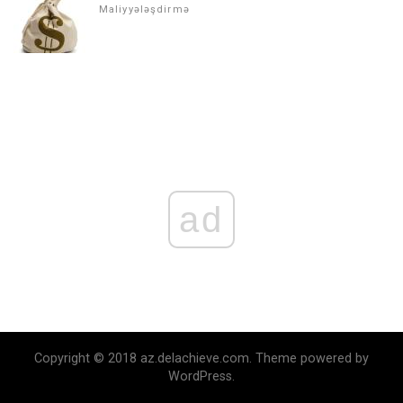
Maliyyələşdirmə
ad
Copyright © 2018 az.delachieve.com. Theme powered by
WordPress.