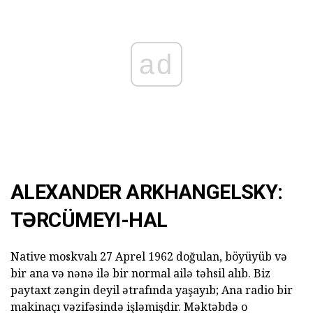
ad
ALEXANDER ARKHANGELSKY:
TƏRCÜMEYI-HAL
Native moskvalı 27 Aprel 1962 doğulan, böyüyüb və
bir ana və nənə ilə bir normal ailə təhsil alıb. Biz
paytaxt zəngin deyil ətrafında yaşayıb; Ana radio bir
makinaçı vəzifəsində işləmişdir. Məktəbdə o