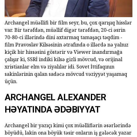
Archangel müəllifi bir film seyr, bu, çox qarışıq hisslər
var. Bir tərəfdən, müəllif digər tərəfdən, 20-ci əsrin
70-80-ci illərində dini axtarmaq tamaşaçı təqdim -
film Pravoslav Kilsəsinin ətrafında o illərdə nə yalnız
kiçik bir hissəsini göstərir və Viewer inandırmağa
çalışır ki, SSRİ indiki kilsə gizli mövcud, və orijinal
xristianlar elm və ziyalılar idi. Sovet İttifaqının
sakinlərinin qalan sadəcə mövcud vəziyyət yaşamaq
üçün.
ARCHANGEL ALEXANDER
HƏYATINDA ƏDƏBIYYAT
Archangel bir yazıçı kimi çox müəlliflərin əsərlərində
böyüdü, lakin ona böyük təsir onların iş gələcək yazar