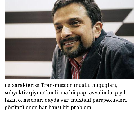
ilə xarakterizə Transmission müəllif hüquqları,
subyektiv qiymətləndirmə hüququ əvvəlində qeyd,
lakin o, məcburi qayda var: müxtəlif perspektivləri
görüntülenen hər hansı bir problem.