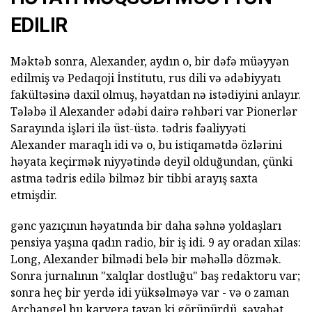
EDILIR
Məktəb sonra, Alexander, aydın o, bir dəfə müəyyən
edilmiş və Pedaqoji İnstitutu, rus dili və ədəbiyyatı
fakültəsinə daxil olmuş, həyatdan nə istədiyini anlayır.
Tələbə il Alexander ədəbi dairə rəhbəri var Pionerlər
Sarayında işləri ilə üst-üstə. tədris fəaliyyəti
Alexander maraqlı idi və o, bu istiqamətdə özlərini
həyata keçirmək niyyətində deyil olduğundan, çünki
astma tədris edilə bilməz bir tibbi arayış saxta
etmişdir.
gənc yazıçının həyatında bir daha səhnə yoldaşları
pensiya yaşına qadın radio, bir iş idi. 9 ay oradan xilas:
Long, Alexander bilmədi belə bir məhəllə dözmək.
Sonra jurnalının "xalqlar dostluğu" baş redaktoru var;
sonra heç bir yerdə idi yüksəlməyə var - və o zaman
Archangel bu karyera tavan ki görünürdü. səyahət