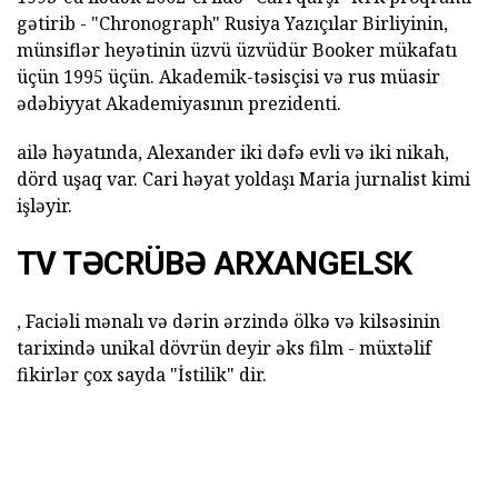
gətirib - "Chronograph" Rusiya Yazıçılar Birliyinin,
münsiflər heyətinin üzvü üzvüdür Booker mükafatı
üçün 1995 üçün. Akademik-təsisçisi və rus müasir
ədəbiyyat Akademiyasının prezidenti.
ailə həyatında, Alexander iki dəfə evli və iki nikah,
dörd uşaq var. Cari həyat yoldaşı Maria jurnalist kimi
işləyir.
TV TƏCRÜBƏ ARXANGELSK
, Faciəli mənalı və dərin ərzində ölkə və kilsəsinin
tarixində unikal dövrün deyir əks film - müxtəlif
fikirlər çox sayda "İstilik" dir.