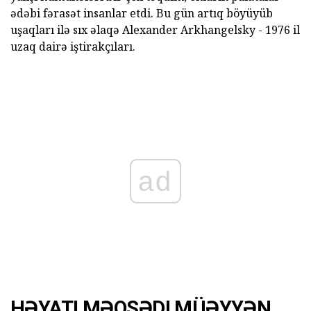
ədəbi fərasət insanlar etdi. Bu gün artıq böyüyüb
uşaqları ilə sıx əlaqə Alexander Arkhangelsky - 1976 il
uzaq dairə iştirakçıları.
ad
HƏYATI MƏQSƏDI MÜƏYYƏN