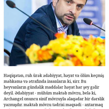
Həqiqətən, ruh ürək ədəbiyyat, həyat və ölüm keçmiş
məhkəmə və ətrafında insanların ki, sirr. Bu
heyvanların gündəlik maddələr həyat hər şey gəlir
deyil. Ədəbiyyat - mühüm məktəb mövzu, belə ki,
Archangel onuncu sinif mövzuyla əlaqədar bir dərslik
yazmışdır. məktəb mövzu tədrisi məqsədi - axtarmaq