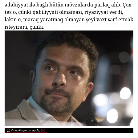
ədəbiyyat ilə bağlı bütün mövzularda parlaq alıb. Çox
tez o, çünki qabiliyyəti olmaması, riyaziyyat verdi,
lakin o, maraq yaratmaq olmayan şeyi vaxt sərf etmək
istəyirəm, çünki.