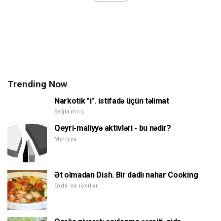
Trending Now
Narkotik "i". istifadə üçün təlimat
Sağlamlıq
Qeyri-maliyyə aktivləri - bu nədir?
Maliyyə
Ət olmadan Dish. Bir dadlı nahar Cooking
Qida və içkilər