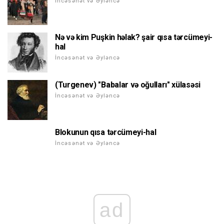
İncəsənət və Əyləncə
Nə və kim Puşkin həlak? şair qısa tərcümeyi-
hal
İncəsənət və Əyləncə
(Turgenev) "Babalar və oğulları" xülasəsi
İncəsənət və Əyləncə
Blokunun qısa tərcümeyi-hal
İncəsənət və Əyləncə
ad