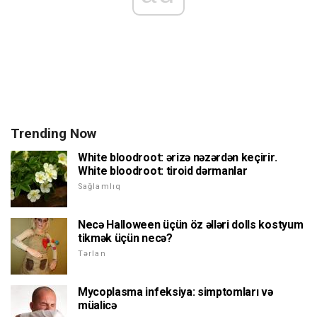
Trending Now
White bloodroot: ərizə nəzərdən keçirir.
White bloodroot: tiroid dərmanlar
Sağlamlıq
Necə Halloween üçün öz əlləri dolls kostyum
tikmək üçün necə?
Tərlan
Mycoplasma infeksiya: simptomları və
müalicə