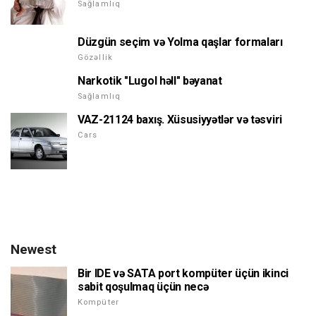
Sağlamlıq
Düzgün seçim və Yolma qaşlar formaları
Gözəllik
Narkotik "Lugol həll" bəyanat
Sağlamlıq
VAZ-21124 baxış. Xüsusiyyətlər və təsviri
Cars
Newest
Bir IDE və SATA port kompüter üçün ikinci
sabit qoşulmaq üçün necə
Kompüter