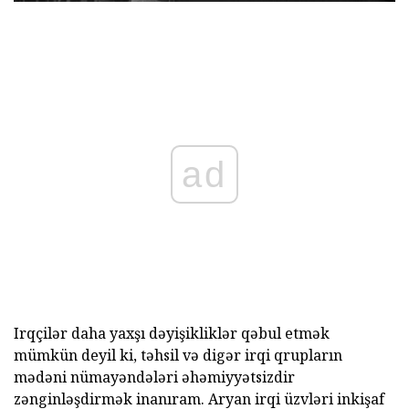
ad
Irqçilər daha yaxşı dəyişikliklər qəbul etmək
mümkün deyil ki, təhsil və digər irqi qrupların
mədəni nümayəndələri əhəmiyyətsizdir
zənginləşdirmək inanıram. Aryan irqi üzvləri inkişaf