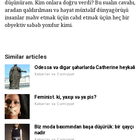
düşünürəm. Kim onlara doğru verdi? Bu sualın cavabı,
aradan qaldırılması və həyat müxtəlif dünyagörüşü
insanlar məhv etmək üçün cəhd etmək üçün heç bir
obyektiv səbəb yoxdur kimi.
Similar articles
Odessa və digər şəhərlərdə Catherine heykəli
Xəbərlər və Cəmiyyət
Feminist. ki, yaxşı və ya pis?
Xəbərlər və Cəmiyyət
Biz moda baxımından başa düşürük: bir qayçı
nədir
Xəbərlər və Cəmiyyət