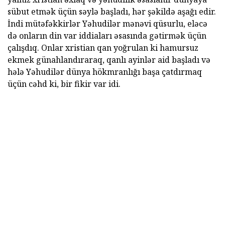
sübut etmək üçün səylə başladı, hər şəkildə aşağı edir.
İndi mütəfəkkirlər Yəhudilər mənəvi qüsurlu, eləcə
də onların din var iddiaları əsasında gətirmək üçün
çalışdıq. Onlar xristian qan yoğrulan ki hamursuz
ekmek günahlandıraraq, qanlı ayinlər aid başladı və
hələ Yəhudilər dünya hökmranlığı başa çatdırmaq
üçün cəhd ki, bir fikir var idi.