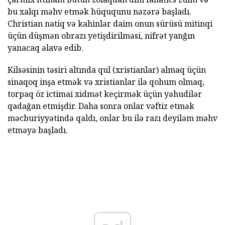
bu xalqı məhv etmək hüququnu nəzərə başladı.
Christian natiq və kahinlər daim onun sürüsü mitinqi
üçün düşmən obrazı yetişdirilməsi, nifrət yanğın
yanacaq əlavə edib.
Kilsəsinin təsiri altında qul (xristianlar) almaq üçün
sinaqoq inşa etmək və xristianlar ilə qohum olmaq,
torpaq öz ictimai xidmət keçirmək üçün yəhudilər
qadağan etmişdir. Daha sonra onlar vəftiz etmək
məcburiyyətində qaldı, onlar bu ilə razı deyiləm məhv
etməyə başladı.