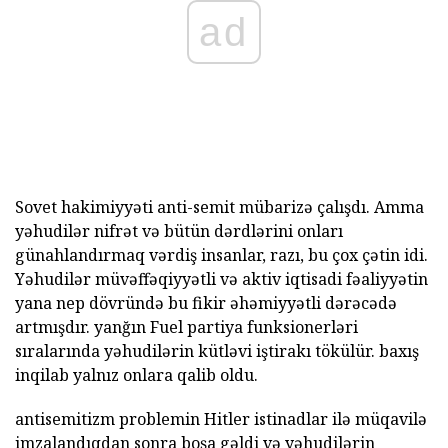
ad
Sovet hakimiyyəti anti-semit mübarizə çalışdı. Amma
yəhudilər nifrət və bütün dərdlərini onları
günahlandırmaq vərdiş insanlar, razı, bu çox çətin idi.
Yəhudilər müvəffəqiyyətli və aktiv iqtisadi fəaliyyətin
yana nep dövründə bu fikir əhəmiyyətli dərəcədə
artmışdır. yanğın Fuel partiya funksionerləri
sıralarında yəhudilərin kütləvi iştirakı tökülür. baxış
inqilab yalnız onlara qalib oldu.
antisemitizm problemin Hitler istinadlar ilə müqavilə
imzalandıqdan sonra boşa gəldi və yəhudilərin