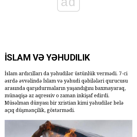
ad
İSLAM VƏ YƏHUDILIK
İslam ardıcılları da yəhudilər üstünlük vermədi. 7-ci
əsrdə əvvəlində İslam və yəhudi qəbilələri qurucusu
arasında qarşıdurmaların yaşandığını baxmayaraq,
münaqişə az aqressiv o zaman inkişaf edirdi.
Müsəlman dünyası bir xristian kimi yəhudilər belə
açıq düşmənçilik, göstərmədi.