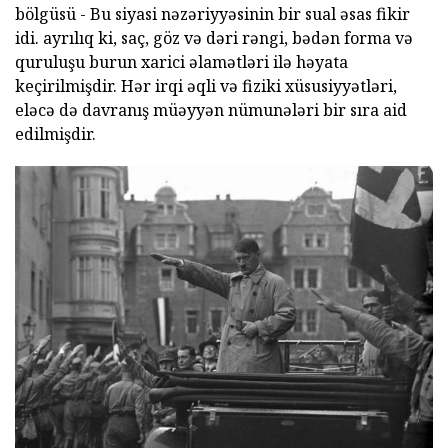
bölgüsü - Bu siyasi nəzəriyyəsinin bir sual əsas fikir
idi. ayrılıq ki, saç, göz və dəri rəngi, bədən forma və
quruluşu burun xarici əlamətləri ilə həyata
keçirilmişdir. Hər irqi əqli və fiziki xüsusiyyətləri,
eləcə də davranış müəyyən nümunələri bir sıra aid
edilmişdir.