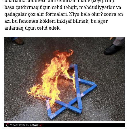
bilərsiniz Manifest. antisemitizm məhv (soyqırım)
başa çatdırmaq üçün cəhd təhqir, məhdudiyyətlər və
qadağalar çox alır formaları. Niyə belə olur? sonra ən
azı bu fenomen kökləri inkişaf bilmək, bu əgər
anlamaq üçün cəhd edək.