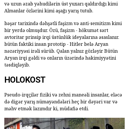
və uzun əzab yəhudilərin üst yuxarı qaldırdığı kimi
Almanlar özlərini kimi aşağı yarış tutub.
bəşər tarixində dəhşətli faşizm və anti-semitizm kimi
bir yerdə olmuşdur. Özü, faşizm - hökumət sərt
avtoritar prinsip irqi üstünlük ideyalarına əsaslanır.
bütün faktiki insan prototip - Hitler belə Aryan
nəzəriyyəsi irəli sürüb. Qalan yalnız gözləyir Bütün
Aryan irqi gəldi və onların üzərində hakimiyyətini
təsdiqləyib.
HOLOKOST
Pseudo-irqçilər fiziki və zehni maneəli insanlar, eləcə
də digər yarış nümayəndələri heç bir dəyəri var və
məhv etmək lazımdır ki, müdafiə etdi.