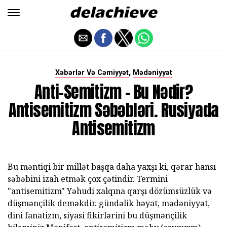
,
Xəbərlər Və Cəmiyyət
Mədəniyyət
Anti-Semitizm - Bu Nədir?
Antisemitizm Səbəbləri. Rusiyada
Antisemitizm
Bu məntiqi bir millət başqa daha yaxşı ki, qərar hansı
səbəbini izah etmək çox çətindir. Termini
"antisemitizm" Yəhudi xalqına qarşı dözümsüzlük və
düşmənçilik deməkdir. gündəlik həyat, mədəniyyət,
dini fanatizm, siyasi fikirlərini bu düşmənçilik