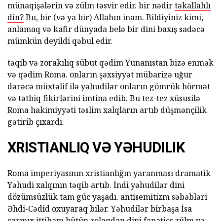
münaqişələrin və zülm təsvir edir. bir nədir
təkallahlı
din?
Bu, bir (və ya bir) Allahın inam. Bildiyiniz kimi,
anlamaq və kafir dünyada belə bir dini baxış sadəcə
mümkün deyildi qəbul edir.
təqib və zorakılıq sübut qədim Yunanıstan bizə enmək
və qədim Roma. onların şəxsiyyət mübarizə uğur
dərəcə müxtəlif ilə yəhudilər onların gömrük hörmət
və tətbiq fikirlərini imtina edib. Bu tez-tez xüsusilə
Roma hakimiyyəti təslim xalqların artıb düşmənçilik
gətirib çıxardı.
XRISTIANLIQ VƏ YƏHUDILIK
Roma imperiyasının xristianlığın yaranması dramatik
Yəhudi xalqının təqib artıb. İndi yəhudilər dini
dözümsüzlük tam güc yaşadı. antisemitizm səbəbləri
Əhdi-Cədid oxuyaraq bilər. Yəhudilər birbaşa İsa
çarmıx ittiham bütün zolaqdan dini fanatics zülm və