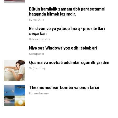
Bütün hamiləlik zamanı tibb parasetamol
haqqında bilmək lazımdır.
Ev və Ailə
Bir divan və ya yataq almaq - prioritetləri
seçərkən
Görkəmsizlik
Niyə səs Windows yox edir: səbəbləri
Kompüter
Qusma və növbəti addımlar üçün ilk yardım
Sağlamlıq
Thermonuclear bomba və onun tarixi
Formalaşma