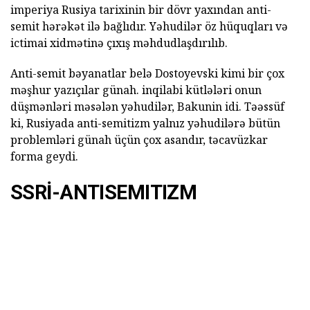
imperiya Rusiya tarixinin bir dövr yaxından anti-
semit hərəkət ilə bağlıdır. Yəhudilər öz hüquqları və
ictimai xidmətinə çıxış məhdudlaşdırılıb.
Anti-semit bəyanatlar belə Dostoyevski kimi bir çox
məşhur yazıçılar günah. inqilabi kütlələri onun
düşmənləri məsələn yəhudilər, Bakunin idi. Təəssüf
ki, Rusiyada anti-semitizm yalnız yəhudilərə bütün
problemləri günah üçün çox asandır, təcavüzkar
forma geydi.
SSRİ-ANTISEMITIZM