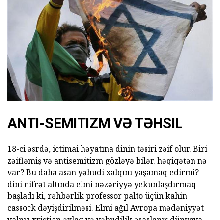
ANTI-SEMITIZM VƏ TƏHSIL
18-ci əsrdə, ictimai həyatına dinin təsiri zəif olur. Biri
zəifləmiş və antisemitizm gözləyə bilər. həqiqətən nə
var? Bu daha asan yəhudi xalqını yaşamaq edirmi?
dini nifrət altında elmi nəzəriyyə yekunlaşdırmaq
başladı ki, rəhbərlik professor palto üçün kahin
cassock dəyişdirilməsi. Elmi ağıl Avropa mədəniyyət
yalnız xristian əxlaq və yəhudilik əsaslanır dünyaya