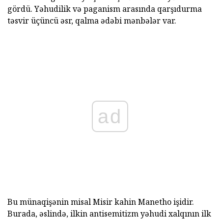
gördü. Yəhudilik və paganism arasında qarşıdurma
təsvir üçüncü əsr, qalma ədəbi mənbələr var.
ad
Bu münaqişənin misal Misir kahin Manetho işidir.
Burada, əslində, ilkin antisemitizm yəhudi xalqının ilk