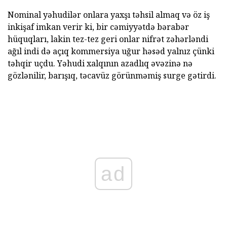
Nominal yəhudilər onlara yaxşı təhsil almaq və öz iş
inkişaf imkan verir ki, bir cəmiyyətdə bərabər
hüquqları, lakin tez-tez geri onlar nifrət zəhərləndi
ağıl indi də açıq kommersiya uğur həsəd yalnız çünki
təhqir uçdu. Yəhudi xalqının azadlıq əvəzinə nə
gözlənilir, barışıq, təcavüz görünməmiş surge gətirdi.
ad