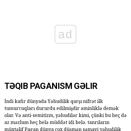
ad
TƏQIB PAGANISM GƏLIR
İndi kafir dünyada Yəhudilik qarşı nifrət ilk
tumurcuqları dururdu edilmişdir əminliklə demək
olar. Və anti-semitizm, yəhudilər kimi, çünki bu heç də
az məzlum heç belə müddət idi belə. tanrıların
müxtəlif Pagan dünya çox düşmən səmavi yəhudilik