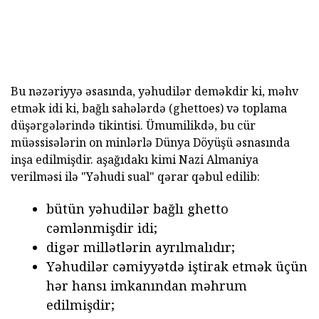
Bu nəzəriyyə əsasında, yəhudilər deməkdir ki, məhv
etmək idi ki, bağlı sahələrdə (ghettoes) və toplama
düşərgələrində tikintisi. Ümumilikdə, bu cür
müəssisələrin on minlərlə Dünya Döyüşü əsnasında
inşa edilmişdir. aşağıdakı kimi Nazi Almaniya
verilməsi ilə "Yəhudi sual" qərar qəbul edilib:
bütün yəhudilər bağlı ghetto
cəmlənmişdir idi;
digər millətlərin ayrılmalıdır;
Yəhudilər cəmiyyətdə iştirak etmək üçün
hər hansı imkanından məhrum
edilmişdir;