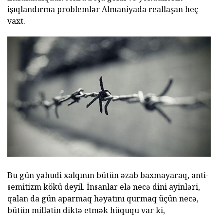
işıqlandırma problemlər Almaniyada reallaşan heç
vaxt.
Bu gün yəhudi xalqının bütün əzab baxmayaraq, anti-
semitizm kökü deyil. İnsanlar elə necə dini ayinləri,
qalan da gün aparmaq həyatını qurmaq üçün necə,
bütün millətin diktə etmək hüququ var ki,