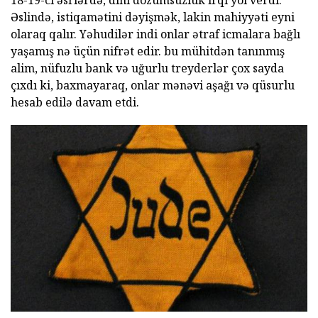
18-19-ci əsrlərdə, dini dözümsüzlük irqi yol verdi.
Əslində, istiqamətini dəyişmək, lakin mahiyyəti eyni
olaraq qalır. Yəhudilər indi onlar ətraf icmalara bağlı
yaşamış nə üçün nifrət edir. bu mühitdən tanınmış
alim, nüfuzlu bank və uğurlu treyderlər çox sayda
çıxdı ki, baxmayaraq, onlar mənəvi aşağı və qüsurlu
hesab edilə davam etdi.