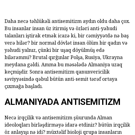
Daha necə təhlükəli antisemitizm aydın oldu daha çox.
Bu insanlar insan üz itirmiş və özləri anti-yəhudi
talanları iştirak etmək icazə ki, bir cəmiyyətdə nə baş
verə bilər? bir normal dövlət insan ölüm bir qadın və
yəhudi yalnız, çünki bir uşaq döyülmüş edə
bilərəmmi? Brutal qırğınlar Polşa, Rusiya, Ukrayna
meydana gəldi. Amma bu məsələdə Almaniya uzaq
keçmişdir. Sonra antisemitizm qanunvericilik
səviyyəsində qəbul bütün anti-semit tərəf ortaya
çıxmağa başladı.
ALMANIYADA ANTISEMITIZM
Necə irqçilik və antisemitizm şüurunda Alman
ideoloqları birləşdirməyə idarə etdiniz? bütün irqçilik
öz anlayışı nə idi? müxtəlif bioloji qrupa insanların