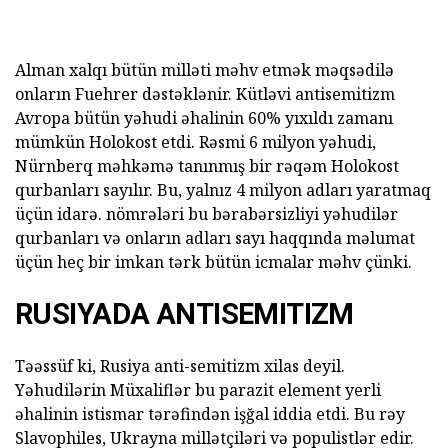
Alman xalqı bütün milləti məhv etmək məqsədilə
onların Fuehrer dəstəklənir. Kütləvi antisemitizm
Avropa bütün yəhudi əhalinin 60% yıxıldı zamanı
mümkün Holokost etdi. Rəsmi 6 milyon yəhudi,
Nürnberq məhkəmə tanınmış bir rəqəm Holokost
qurbanları sayılır. Bu, yalnız 4 milyon adları yaratmaq
üçün idarə. nömrələri bu bərabərsizliyi yəhudilər
qurbanları və onların adları sayı haqqında məlumat
üçün heç bir imkan tərk bütün icmalar məhv çünki.
RUSIYADA ANTISEMITIZM
Təəssüf ki, Rusiya anti-semitizm xilas deyil.
Yəhudilərin Müxaliflər bu parazit element yerli
əhalinin istismar tərəfindən işğal iddia etdi. Bu rəy
Slavophiles, Ukrayna millətçiləri və populistlər edir.