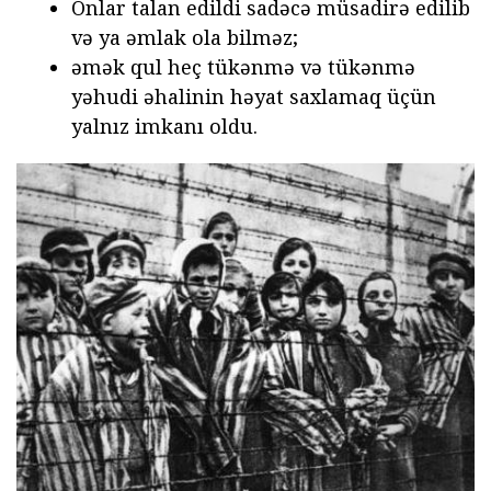
Onlar talan edildi sadəcə müsadirə edilib
və ya əmlak ola bilməz;
əmək qul heç tükənmə və tükənmə
yəhudi əhalinin həyat saxlamaq üçün
yalnız imkanı oldu.