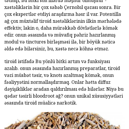
tətbiqi, bu bitki son illərdə məşhur olmuşdur -
xəstəliklərin bir çox səbəb Çernobıl qəzası sonra. Bir
çox ekspertlər etdiyi araşdırma həsr il var. Potentilla
ağ çox müxtəlif tiroid xəstəliklərinin ilkin mərhələdə
effektiv, lakin o, daha mürəkkəb dövlətlərlə kömək
edir. onun əsasında və müvafiq pəhriz hazırlanmış
modul və tinctures birləşməsi ilə, bir böyük nəticə
əldə edə bilərsiniz, bu, xəstə necə köhnə etməz.
tiroid istifadə Bu yönlü bitki artım və funksiyası
azalıb. onun əsasında hazırlanmış preparatlar, tiroid
vəzi müsbət təsir, və knots azaltmaq kömək, onun
fəaliyyətini normallaşdırmaq. Onlar hətta diffuz
dəyişikliklər aradan qaldırılması edə bilərlər. Niyə bu
qədər təsirli bloodroot ağ? onun unikal xüsusiyyətləri
əsasında tiroid müalicə narkotik.