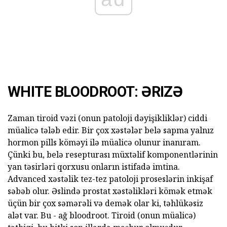
WHITE BLOODROOT: ƏRIZƏ
Zaman tiroid vəzi (onun patoloji dəyişikliklər) ciddi
müalicə tələb edir. Bir çox xəstələr belə sapma yalnız
hormon pills köməyi ilə müalicə olunur inanıram.
Çünki bu, belə resepturası müxtəlif komponentlərinin
yan təsirləri qorxusu onların istifadə imtina.
Advanced xəstəlik tez-tez patoloji proseslərin inkişaf
səbəb olur. Əslində prostat xəstəlikləri kömək etmək
üçün bir çox səmərəli və demək olar ki, təhlükəsiz
alət var. Bu - ağ bloodroot. Tiroid (onun müalicə)