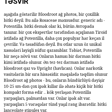
TƏSVIR
aşağıda göstərilir Bloodroot ağ photos, bir çoxillik
bitki deyil. Bu ailə Rosaceae məxsusdur. generic adı -
Potentilla. bitki demək olar ki, bütün Avropada
tanınır. bir çox ekspertlər tərəfindən açıqlanan Tiroid
istifadə ağ Potentilla, daha çox populyar hər keçən il
çevrilir. Və təsadüfən deyil. Bu otlar uzun öz unikal
xassələri layiqli nüfuz qazanıblar. Təbiət, Potentilla
bir neçə növü var. Onların hamısı bir dərman bitki
kimi istifadə olunur. Ən tez-tez dərman istifadə
bloodroot qaz və Upright (havlıcan). Onlar narkotik
vasitələrin bir sıra hissəsidir. məqalədə təqdim olunur
Bloodroot ağ photos - bu, onların hündürlüyü dəyişir
10-25 sm-dən çox ipək kıllar ilə əhatə kiçik bir bitki
kompakt forma edir .. kök yerləşən Potentilla
yarpaqları, palmatdan var. Onlar ipək alt var.
yarpaqları 5 vərəqələr tünd yaşıl rəng ibarətdir. bitki
lanceolate stipules var.