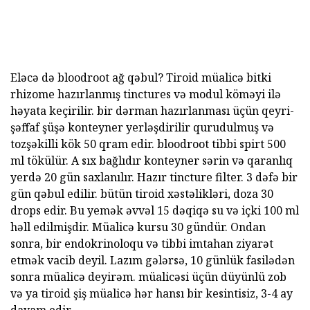
Eləcə də bloodroot ağ qəbul? Tiroid müalicə bitki
rhizome hazırlanmış tinctures və modul köməyi ilə
həyata keçirilir. bir dərman hazırlanması üçün qeyri-
şəffaf şüşə konteyner yerləşdirilir qurudulmuş və
tozşəkilli kök 50 qram edir. bloodroot tibbi spirt 500
ml tökülür. A sıx bağlıdır konteyner sərin və qaranlıq
yerdə 20 gün saxlanılır. Hazır tincture filter. 3 dəfə bir
gün qəbul edilir. bütün tiroid xəstəlikləri, doza 30
drops edir. Bu yemək əvvəl 15 dəqiqə su və içki 100 ml
həll edilmişdir. Müalicə kursu 30 gündür. Ondan
sonra, bir endokrinoloqu və tibbi imtahan ziyarət
etmək vacib deyil. Lazım gələrsə, 10 günlük fasilədən
sonra müalicə deyirəm. müalicəsi üçün düyünlü zob
və ya tiroid şiş müalicə hər hansı bir kesintisiz, 3-4 ay