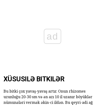
ad
XÜSUSILƏ BITKILƏR
Bu bitki çox yavaş-yavaş artır. Onun rhizomes
uzunluğu 20-30 sm və ən azı 10 il uzanır böyüklər
nümunələri vermək əkin-ci ildən. Bu qeyri-adi ağ