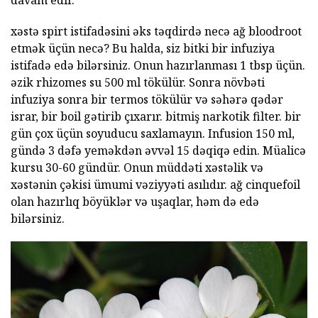
davam edir.
xəstə spirt istifadəsini əks təqdirdə necə ağ bloodroot
etmək üçün necə? Bu halda, siz bitki bir infuziya
istifadə edə bilərsiniz. Onun hazırlanması 1 tbsp üçün.
əzik rhizomes su 500 ml tökülür. Sonra növbəti
infuziya sonra bir termos tökülür və səhərə qədər
israr, bir boil gətirib çıxarır. bitmiş narkotik filter. bir
gün çox üçün soyuducu saxlamayın. Infusion 150 ml,
gündə 3 dəfə yeməkdən əvvəl 15 dəqiqə edin. Müalicə
kursu 30-60 gündür. Onun müddəti xəstəlik və
xəstənin çəkisi ümumi vəziyyəti asılıdır. ağ cinquefoil
olan hazırlıq böyüklər və uşaqlar, həm də edə
bilərsiniz.