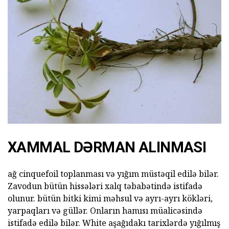
XAMMAL DƏRMAN ALINMASI
ağ cinquefoil toplanması və yığım müstəqil edilə bilər.
Zavodun bütün hissələri xalq təbabətində istifadə
olunur. bütün bitki kimi məhsul və ayrı-ayrı kökləri,
yarpaqları və güllər. Onların hamısı müalicəsində
istifadə edilə bilər. White aşağıdakı tarixlərdə yığılmış