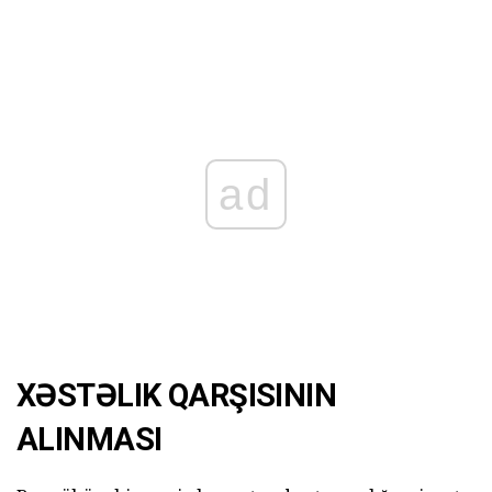
ad
XƏSTƏLIK QARŞISININ
ALINMASI