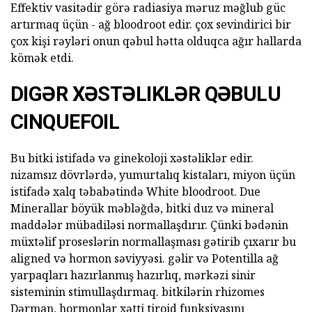
Effektiv vasitədir görə radiasiya məruz məğlub güc
artırmaq üçün - ağ bloodroot edir. çox sevindirici bir
çox kişi rəyləri onun qəbul hətta olduqca ağır hallarda
kömək etdi.
DIGƏR XƏSTƏLIKLƏR QƏBULU
CINQUEFOIL
Bu bitki istifadə və ginekoloji xəstəliklər edir.
nizamsız dövrlərdə, yumurtalıq kistaları, miyon üçün
istifadə xalq təbabətində White bloodroot. Due
Minerallar böyük məbləğdə, bitki duz və mineral
maddələr mübadiləsi normallaşdırır. Çünki bədənin
müxtəlif proseslərin normallaşması gətirib çıxarır bu
aligned və hormon səviyyəsi. gəlir və Potentilla ağ
yarpaqları hazırlanmış hazırlıq, mərkəzi sinir
sisteminin stimullaşdırmaq. bitkilərin rhizomes
Dərman, hormonlar xətti tiroid funksiyasını