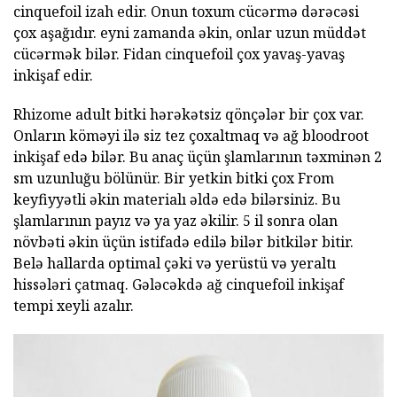
cinquefoil izah edir. Onun toxum cücərmə dərəcəsi
çox aşağıdır. eyni zamanda əkin, onlar uzun müddət
cücərmək bilər. Fidan cinquefoil çox yavaş-yavaş
inkişaf edir.
Rhizome adult bitki hərəkətsiz qönçələr bir çox var.
Onların köməyi ilə siz tez çoxaltmaq və ağ bloodroot
inkişaf edə bilər. Bu anaç üçün şlamlarının təxminən 2
sm uzunluğu bölünür. Bir yetkin bitki çox From
keyfiyyətli əkin materialı əldə edə bilərsiniz. Bu
şlamlarının payız və ya yaz əkilir. 5 il sonra olan
növbəti əkin üçün istifadə edilə bilər bitkilər bitir.
Belə hallarda optimal çəki və yerüstü və yeraltı
hissələri çatmaq. Gələcəkdə ağ cinquefoil inkişaf
tempi xeyli azalır.