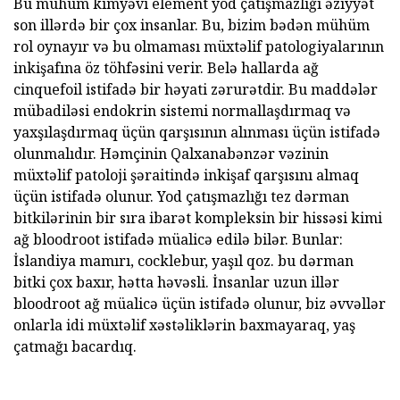
Bu mühüm kimyəvi element yod çatışmazlığı əziyyət
son illərdə bir çox insanlar. Bu, bizim bədən mühüm
rol oynayır və bu olmaması müxtəlif patologiyalarının
inkişafına öz töhfəsini verir. Belə hallarda ağ
cinquefoil istifadə bir həyati zərurətdir. Bu maddələr
mübadiləsi endokrin sistemi normallaşdırmaq və
yaxşılaşdırmaq üçün qarşısının alınması üçün istifadə
olunmalıdır. Həmçinin Qalxanabənzər vəzinin
müxtəlif patoloji şəraitində inkişaf qarşısını almaq
üçün istifadə olunur. Yod çatışmazlığı tez dərman
bitkilərinin bir sıra ibarət kompleksin bir hissəsi kimi
ağ bloodroot istifadə müalicə edilə bilər. Bunlar:
İslandiya mamırı, cocklebur, yaşıl qoz. bu dərman
bitki çox baxır, hətta həvəsli. İnsanlar uzun illər
bloodroot ağ müalicə üçün istifadə olunur, biz əvvəllər
onlarla idi müxtəlif xəstəliklərin baxmayaraq, yaş
çatmağı bacardıq.