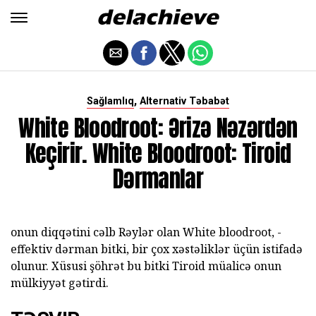
,
Sağlamlıq
Alternativ Təbabət
White Bloodroot: Ərizə Nəzərdən
Keçirir. White Bloodroot: Tiroid
Dərmanlar
onun diqqətini cəlb Rəylər olan White bloodroot, -
effektiv dərman bitki, bir çox xəstəliklər üçün istifadə
olunur. Xüsusi şöhrət bu bitki Tiroid müalicə onun
mülkiyyət gətirdi.