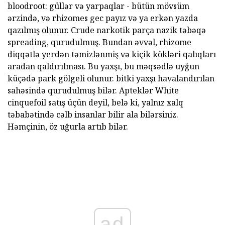
bloodroot: güllər və yarpaqlar - bütün mövsüm
ərzində, və rhizomes gec payız və ya erkən yazda
qazılmış olunur. Crude narkotik parça nazik təbəqə
spreading, qurudulmuş. Bundan əvvəl, rhizome
diqqətlə yerdən təmizlənmiş və kiçik kökləri qalıqları
aradan qaldırılması. Bu yaxşı, bu məqsədlə uyğun
küçədə park gölgeli olunur. bitki yaxşı havalandırılan
sahəsində qurudulmuş bilər. Apteklər White
cinquefoil satış üçün deyil, belə ki, yalnız xalq
təbabətində cəlb insanlar bilir ala bilərsiniz.
Həmçinin, öz uğurla artıb bilər.
ad