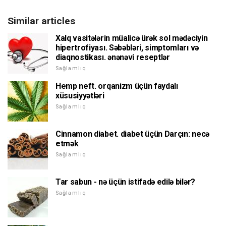
Similar articles
Xalq vasitələrin müalicə ürək sol mədəciyin
hipertrofiyası. Səbəbləri, simptomları və
diaqnostikası. ənənəvi reseptlər
Sağlamlıq
Hemp neft. orqanizm üçün faydalı
xüsusiyyətləri
Sağlamlıq
Cinnamon diabet. diabet üçün Darçın: necə
etmək
Sağlamlıq
Tar sabun - nə üçün istifadə edilə bilər?
Sağlamlıq