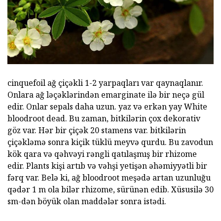
cinquefoil ağ çiçəkli 1-2 yarpaqları var qaynaqlanır.
Onlara ağ ləçəklərindən emarginate ilə bir neçə gül
edir. Onlar sepals daha uzun. yaz və erkən yay White
bloodroot dead. Bu zaman, bitkilərin çox dekorativ
göz var. Hər bir çiçək 20 stamens var. bitkilərin
çiçəkləmə sonra kiçik tüklü meyvə qurdu. Bu zavodun
kök qara və qəhvəyi rəngli qatılaşmış bir rhizome
edir. Plants kişi artıb və vəhşi yetişən əhəmiyyətli bir
fərq var. Belə ki, ağ bloodroot meşədə artan uzunluğu
qədər 1 m ola bilər rhizome, sürünən edib. Xüsusilə 30
sm-dən böyük olan maddələr sonra istədi.