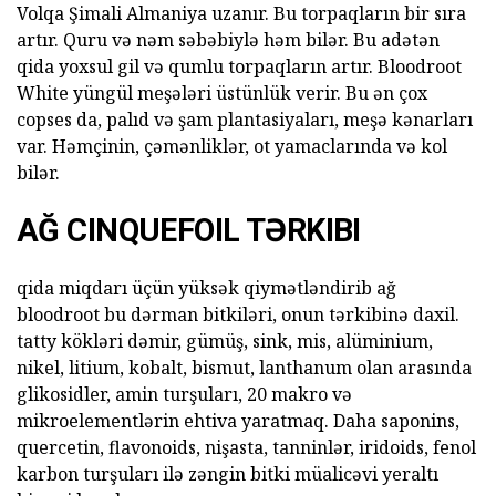
Volqa Şimali Almaniya uzanır. Bu torpaqların bir sıra
artır. Quru və nəm səbəbiylə həm bilər. Bu adətən
qida yoxsul gil və qumlu torpaqların artır. Bloodroot
White yüngül meşələri üstünlük verir. Bu ən çox
copses da, palıd və şam plantasiyaları, meşə kənarları
var. Həmçinin, çəmənliklər, ot yamaclarında və kol
bilər.
AĞ CINQUEFOIL TƏRKIBI
qida miqdarı üçün yüksək qiymətləndirib ağ
bloodroot bu dərman bitkiləri, onun tərkibinə daxil.
tatty kökləri dəmir, gümüş, sink, mis, alüminium,
nikel, litium, kobalt, bismut, lanthanum olan arasında
glikosidler, amin turşuları, 20 makro və
mikroelementlərin ehtiva yaratmaq. Daha saponins,
quercetin, flavonoids, nişasta, tanninlər, iridoids, fenol
karbon turşuları ilə zəngin bitki müalicəvi yeraltı