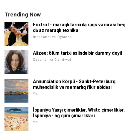
Trending Now
Foxtrot - maraqlı tarixi ilə rəqs və icrası heç
də az maraqlı texnika
İncəsənət və Əyləncə
Alizee: ölüm tarixi əslində bir dummy deyil
Xəbərlər və Cəmiyyət
Annunciation körpü - Sankt-Peterburq
mühəndislik və memarlıq fikir abidəsi
Yol
İspaniya Yaxşı çimərliklər. White çimərliklər.
İspaniya - ağ qum çimərlikləri
Yol