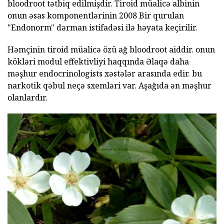
bloodroot tətbiq edilmişdir. Tiroid müalicə albinin
onun əsas komponentlərinin 2008 Bir qurulan
"Endonorm" dərman istifadəsi ilə həyata keçirilir.
Həmçinin tiroid müalicə özü ağ bloodroot aiddir. onun
kökləri modul effektivliyi haqqında Əlaqə daha
məşhur endocrinologists xəstələr arasında edir. bu
narkotik qəbul neçə sxemləri var. Aşağıda ən məşhur
olanlardır.