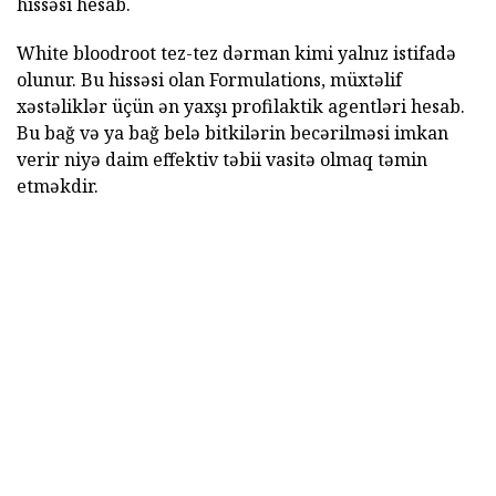
hissəsi hesab.
White bloodroot tez-tez dərman kimi yalnız istifadə
olunur. Bu hissəsi olan Formulations, müxtəlif
xəstəliklər üçün ən yaxşı profilaktik agentləri hesab.
Bu bağ və ya bağ belə bitkilərin becərilməsi imkan
verir niyə daim effektiv təbii vasitə olmaq təmin
etməkdir.