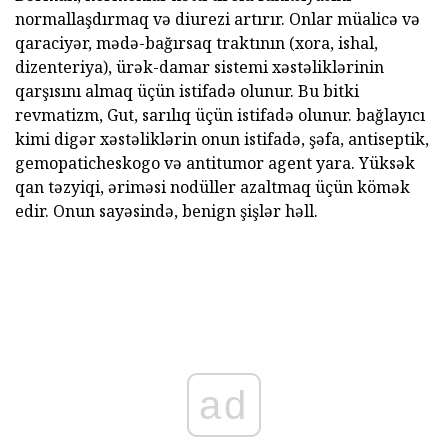
normallaşdırmaq və diurezi artırır. Onlar müalicə və
qaraciyər, mədə-bağırsaq traktının (xora, ishal,
dizenteriya), ürək-damar sistemi xəstəliklərinin
qarşısını almaq üçün istifadə olunur. Bu bitki
revmatizm, Gut, sarılıq üçün istifadə olunur. bağlayıcı
kimi digər xəstəliklərin onun istifadə, şəfa, antiseptik,
gemopaticheskogo və antitumor agent yara. Yüksək
qan təzyiqi, əriməsi nodüller azaltmaq üçün kömək
edir. Onun sayəsində, benign şişlər həll.
ad