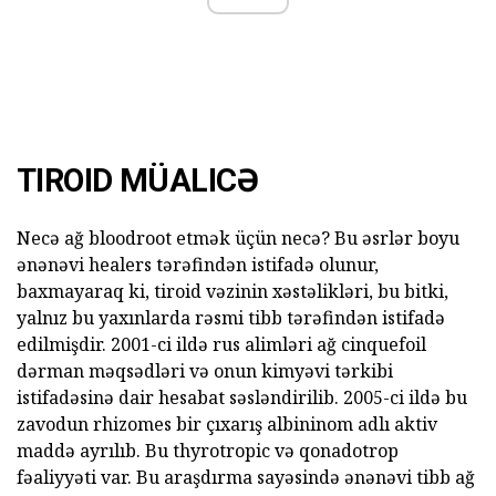
TIROID MÜALICƏ
Necə ağ bloodroot etmək üçün necə? Bu əsrlər boyu
ənənəvi healers tərəfindən istifadə olunur,
baxmayaraq ki, tiroid vəzinin xəstəlikləri, bu bitki,
yalnız bu yaxınlarda rəsmi tibb tərəfindən istifadə
edilmişdir. 2001-ci ildə rus alimləri ağ cinquefoil
dərman məqsədləri və onun kimyəvi tərkibi
istifadəsinə dair hesabat səsləndirilib. 2005-ci ildə bu
zavodun rhizomes bir çıxarış albininom adlı aktiv
maddə ayrılıb. Bu thyrotropic və qonadotrop
fəaliyyəti var. Bu araşdırma sayəsində ənənəvi tibb ağ