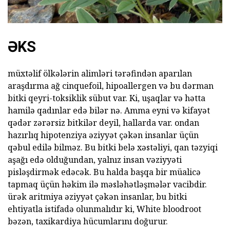
ƏKS
müxtəlif ölkələrin alimləri tərəfindən aparılan
araşdırma ağ cinquefoil, hipoallergen və bu dərman
bitki qeyri-toksiklik sübut var. Ki, uşaqlar və hətta
hamilə qadınlar edə bilər nə. Amma eyni və kifayət
qədər zərərsiz bitkilər deyil, hallarda var. ondan
hazırlıq hipotenziya əziyyət çəkən insanlar üçün
qəbul edilə bilməz. Bu bitki belə xəstəliyi, qan təzyiqi
aşağı edə olduğundan, yalnız insan vəziyyəti
pisləşdirmək edəcək. Bu halda başqa bir müalicə
tapmaq üçün həkim ilə məsləhətləşmələr vacibdir.
ürək aritmiya əziyyət çəkən insanlar, bu bitki
ehtiyatla istifadə olunmalıdır ki, White bloodroot
bəzən, taxikardiya hücumlarını doğurur.