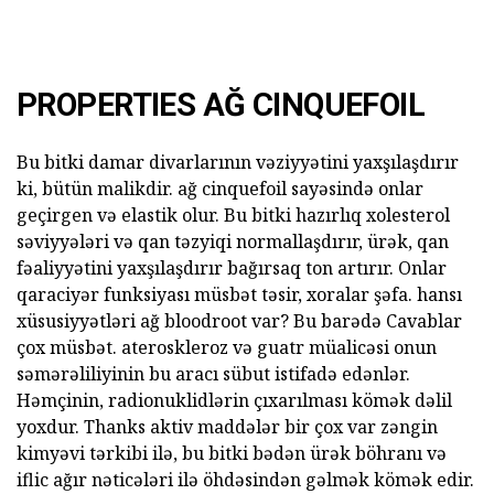
PROPERTIES AĞ CINQUEFOIL
Bu bitki damar divarlarının vəziyyətini yaxşılaşdırır
ki, bütün malikdir. ağ cinquefoil sayəsində onlar
geçirgen və elastik olur. Bu bitki hazırlıq xolesterol
səviyyələri və qan təzyiqi normallaşdırır, ürək, qan
fəaliyyətini yaxşılaşdırır bağırsaq ton artırır. Onlar
qaraciyər funksiyası müsbət təsir, xoralar şəfa. hansı
xüsusiyyətləri ağ bloodroot var? Bu barədə Cavablar
çox müsbət. ateroskleroz və guatr müalicəsi onun
səmərəliliyinin bu aracı sübut istifadə edənlər.
Həmçinin, radionuklidlərin çıxarılması kömək dəlil
yoxdur. Thanks aktiv maddələr bir çox var zəngin
kimyəvi tərkibi ilə, bu bitki bədən ürək böhranı və
iflic ağır nəticələri ilə öhdəsindən gəlmək kömək edir.