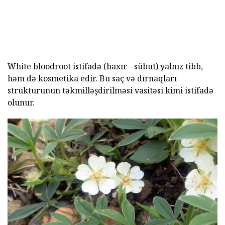
White bloodroot istifadə (baxır - sübut) yalnız tibb,
həm də kosmetika edir. Bu saç və dırnaqları
strukturunun təkmilləşdirilməsi vasitəsi kimi istifadə
olunur.