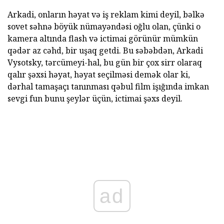
Arkadi, onların həyat və iş reklam kimi deyil, bəlkə
sovet səhnə böyük nümayəndəsi oğlu olan, çünki o
kamera altında flash və ictimai görünür mümkün
qədər az cəhd, bir uşaq getdi. Bu səbəbdən, Arkadi
Vysotsky, tərcümeyi-hal, bu gün bir çox sirr olaraq
qalır şəxsi həyat, həyat seçilməsi demək olar ki,
dərhal tamaşaçı tanınması qəbul film işığında imkan
sevgi fun bunu şeylər üçün, ictimai şəxs deyil.
ad