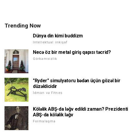
Trending Now
Dünya din kimi buddizm
Intellektual inkişaf
Necə öz bir metal giriş qapısı təcrid?
Görkəmsizlik
"Ryder" simulyatoru bədən üçün gözəl bir
düzəldicidir
İdman və Fitnes
Köləlik ABŞ-da ləğv edildi zaman? Prezidenti
ABŞ-da köləlik ləğv
Formalaşma