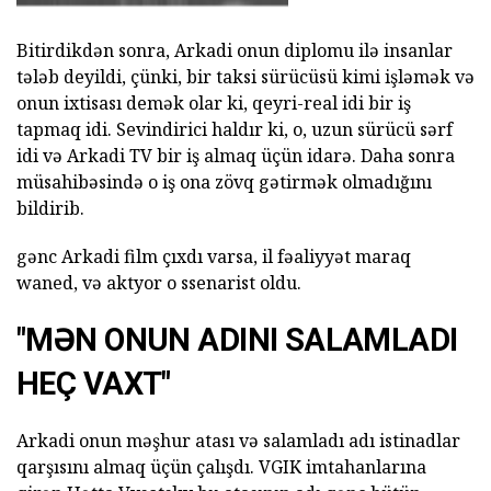
Bitirdikdən sonra, Arkadi onun diplomu ilə insanlar
tələb deyildi, çünki, bir taksi sürücüsü kimi işləmək və
onun ixtisası demək olar ki, qeyri-real idi bir iş
tapmaq idi. Sevindirici haldır ki, o, uzun sürücü sərf
idi və Arkadi TV bir iş almaq üçün idarə. Daha sonra
müsahibəsində o iş ona zövq gətirmək olmadığını
bildirib.
gənc Arkadi film çıxdı varsa, il fəaliyyət maraq
waned, və aktyor o ssenarist oldu.
"MƏN ONUN ADINI SALAMLADI
HEÇ VAXT"
Arkadi onun məşhur atası və salamladı adı istinadlar
qarşısını almaq üçün çalışdı. VGIK imtahanlarına