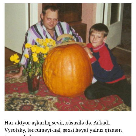
Hər aktyor aşkarlıq sevir, xüsusilə də, Arkadi
Vysotsky, tərcümeyi-hal, şəxsi həyat yalnız qismən