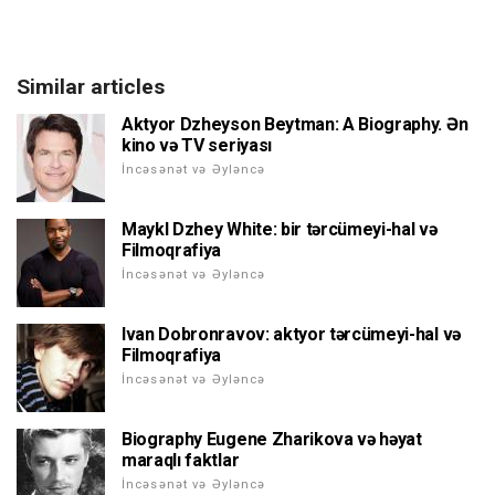
Similar articles
Aktyor Dzheyson Beytman: A Biography. Ən
kino və TV seriyası
İncəsənət və Əyləncə
Maykl Dzhey White: bir tərcümeyi-hal və
Filmoqrafiya
İncəsənət və Əyləncə
Ivan Dobronravov: aktyor tərcümeyi-hal və
Filmoqrafiya
İncəsənət və Əyləncə
Biography Eugene Zharikova və həyat
maraqlı faktlar
İncəsənət və Əyləncə