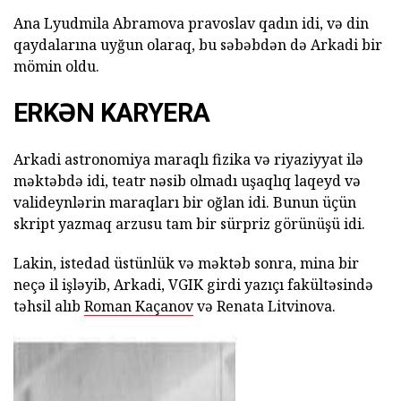
Ana Lyudmila Abramova pravoslav qadın idi, və din
qaydalarına uyğun olaraq, bu səbəbdən də Arkadi bir
mömin oldu.
ERKƏN KARYERA
Arkadi astronomiya maraqlı fizika və riyaziyyat ilə
məktəbdə idi, teatr nəsib olmadı uşaqlıq laqeyd və
valideynlərin maraqları bir oğlan idi. Bunun üçün
skript yazmaq arzusu tam bir sürpriz görünüşü idi.
Lakin, istedad üstünlük və məktəb sonra, mina bir
neçə il işləyib, Arkadi, VGIK girdi yazıçı fakültəsində
təhsil alıb
Roman Kaçanov
və Renata Litvinova.