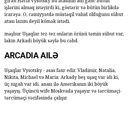
girən Hətta Vysotsky bu atasının adı gənc bütün
işlərini almaq istəyirdi ki, göstərir və bütün birlikdə
icarəyə. O, cəmiyyətdə müstəqil vahid olduğunu sübut
atası lazım deyil kömək istədi.
məşhur Uşaqlar tez-tez onların özünü təmin sübut var,
lakin Arkadi böyük səylə bu cəhd.
ARCADIA AILƏ
Uşaqlar Vysotsky - əsas fəxr edir. Vladimir, Natalia,
Nikita, Michael və Maria: Arkady beş uşaq var idi ki,
üç nigah var idi. anası ilə Amerikanın iki böyük
yaşayış. Üçüncü wife Moskvada yaşayır və tərcüməçi-
tərcüməçi vəzifəsində çalışır.