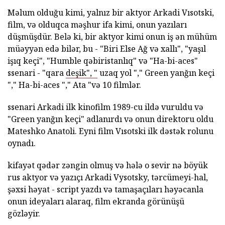
Məlum olduğu kimi, yalnız bir aktyor Arkadi Vısotski,
film, və olduqca məşhur ifa kimi, onun yazıları
düşmüşdür. Belə ki, bir aktyor kimi onun iş ən mühüm
müəyyən edə bilər, bu - "Biri Else Ağ və xallı", "yaşıl
işıq keçi", "Humble qəbiristanlıq" və "Ha-bi-aces"
ssenari - "qara
deşik", "
uzaq yol "," Green yanğın keçi
"," Ha-bi-aces "," Ata "və 10 filmlər.
ssenari Arkadi ilk kinofilm 1989-cu ildə vuruldu və
"Green yanğın keçi" adlanırdı və onun direktoru oldu
Mateshko Anatoli. Eyni film Vısotski ilk dəstək rolunu
oynadı.
kifayət qədər zəngin olmuş və hələ o sevir nə böyük
rus aktyor və yazıçı Arkadi Vysotsky, tərcümeyi-hal,
şəxsi həyat - script yazdı və tamaşaçıları həyəcanla
onun ideyaları alaraq, film ekranda görünüşü
gözləyir.