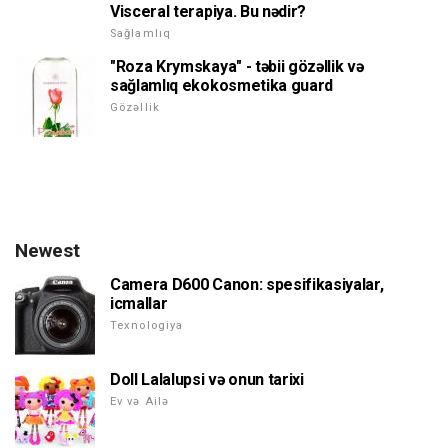
Visceral terapiya. Bu nədir?
Sağlamlıq
"Roza Krymskaya" - təbii gözəllik və
sağlamlıq ekokosmetika guard
Gözəllik
Newest
Camera D600 Canon: spesifikasiyalar,
icmallar
Texnologiya
Doll Lalalupsi və onun tarixi
Ev və Ailə