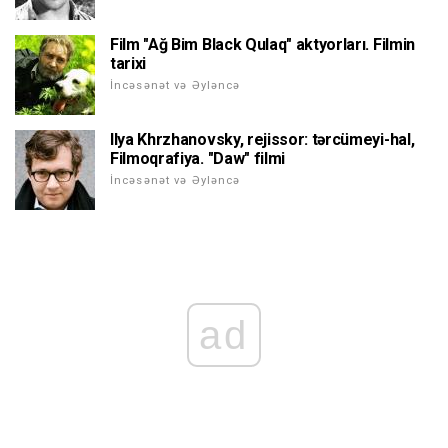
Film "Ağ Bim Black Qulaq" aktyorları. Filmin
tarixi
İncəsənət və Əyləncə
Ilya Khrzhanovsky, rejissor: tərcümeyi-hal,
Filmoqrafiya. "Daw" filmi
İncəsənət və Əyləncə
ad