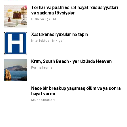
Tortlar və pastries rəf həyat: xüsusiyyətləri
və saxlama tövsiyələr
Qida və içkilər
Xəstəxanası yuxular nə tapın
Intellektual inkişaf
Krım, South Beach - yer üzündə Heaven
Formalaşma
Necə bir breakup yaşamaq ölüm və ya sonra
həyat varmı
Münasibətləri