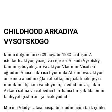
CHILDHOOD ARKADIYA
VYSOTSKOGO
kimin doğum tarixi 29 noyabr 1962-ci düşür A
istedadlı aktyor, yazıçı və rejissor Arkadi Vysotsky,
tanınmış böyük şair və aktyor Vladimir Vısotski
oğludur. Anası - aktrisa Lyudmila Abramova. aktyor
ailəsində anadan oğlan əlbəttə, bu gizlətmək qeyri-
mümkün idi, həm valideynlər, istedad miras, lakin
Arkadi səhnə və cəlbedici hər hansı bir şəkildə onun
fəaliyyət göstərən gələcək yad idi.
Marina Vlady - atası başqa bir qadın üçün tərk çünki