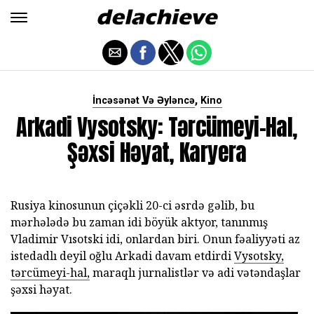
,
İncəsənət Və Əyləncə
Kino
Arkadi Vysotsky: Tərcümeyi-Hal,
Şəxsi Həyat, Karyera
Rusiya kinosunun çiçəkli 20-ci əsrdə gəlib, bu
mərhələdə bu zaman idi böyük aktyor, tanınmış
Vladimir Vısotski idi, onlardan biri. Onun fəaliyyəti az
istedadlı deyil oğlu Arkadi davam etdirdi
Vysotsky,
tərcümeyi-hal,
maraqlı jurnalistlər və adi vətəndaşlar
şəxsi həyat.