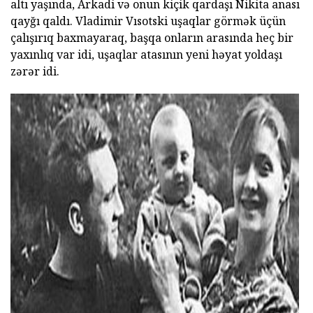
altı yaşında, Arkadi və onun kiçik qardaşı Nikita anası
qayğı qaldı. Vladimir Vısotski uşaqlar görmək üçün
çalışırıq baxmayaraq, başqa onların arasında heç bir
yaxınlıq var idi, uşaqlar atasının yeni həyat yoldaşı
zərər idi.