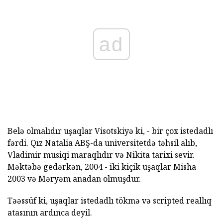
ad
Belə olmalıdır uşaqlar Visotskiyə ki, - bir çox istedadlı
fərdi. Qız Natalia ABŞ-da universitetdə təhsil alıb,
Vladimir musiqi maraqlıdır və Nikita tarixi sevir.
Məktəbə gedərkən, 2004 - iki kiçik uşaqlar Misha
2003 və Məryəm anadan olmuşdur.
Təəssüf ki, uşaqlar istedadlı tökmə və scripted reallıq
atasının ardınca deyil.