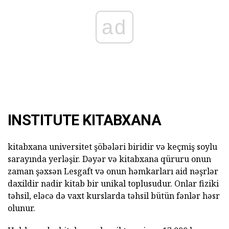
ad
INSTITUTE KITABXANA
kitabxana universitet şöbələri biridir və keçmiş soylu
sarayında yerləşir. Dəyər və kitabxana qüruru onun
zaman şəxsən Lesgaft və onun həmkarları aid nəşrlər
daxildir nadir kitab bir unikal toplusudur. Onlar fiziki
təhsil, eləcə də vaxt kurslarda təhsil bütün fənlər həsr
olunur.