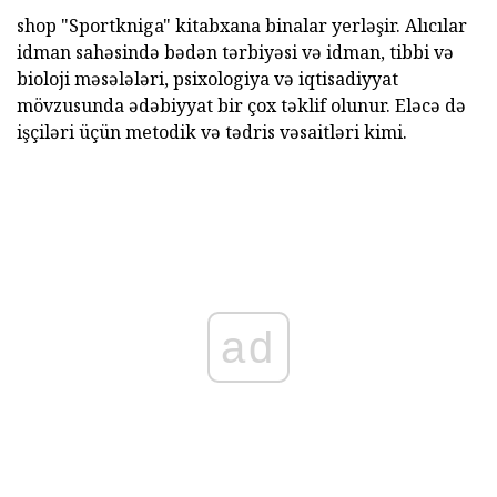
shop "Sportkniga" kitabxana binalar yerləşir. Alıcılar
idman sahəsində bədən tərbiyəsi və idman, tibbi və
bioloji məsələləri, psixologiya və iqtisadiyyat
mövzusunda ədəbiyyat bir çox təklif olunur. Eləcə də
işçiləri üçün metodik və tədris vəsaitləri kimi.
ad