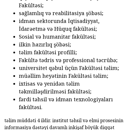
Fakültəsi;
sağlamlıq və reabilitasiya şöbəsi;
idman sektorunda İqtisadiyyat,
İdarəetmə və Hüquq fakültəsi;
Sosial və humanitar fakültəsi;
ilkin hazırlıq şöbəsi;
təlim fakültəsi profilli;
Fakültə tədris və professional təcrübə;
universitet qəbul üçün Fakültəsi təlim;
müəllim heyətinin Fakültəsi təlim;
ixtisas və yenidən təlim
təkmilləşdirilməsi fakültəsi;
fərdi təhsil və idman texnologiyaları
fakültəsi.
təlim müddəti 4 ildir. institut təhsil və elmi prosesinin
informasiya dəstəyi davamlı inkişaf böyük diqqət