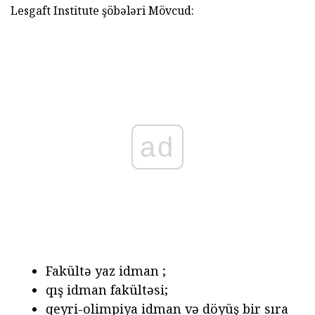
Lesgaft Institute şöbələri Mövcud:
ad
Fakültə yaz idman ;
qış idman fakültəsi;
qeyri-olimpiya idman və döyüş bir sıra