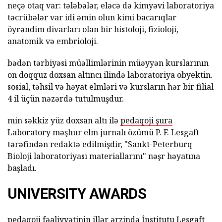
neçə otaq var: tələbələr, eləcə də kimyəvi laboratoriya
təcrübələr var idi əmin olun kimi bacarıqlar
öyrəndim divarları olan bir histoloji, fizioloji,
anatomik və embrioloji.
bədən tərbiyəsi müəllimlərinin müəyyən kurslarının
on doqquz doxsan altıncı ilində laboratoriya obyektin.
sosial, təhsil və həyat elmləri və kursların hər bir filial
4 il üçün nəzərdə tutulmuşdur.
min səkkiz yüz doxsan altı ilə
pedaqoji şura
Laboratory məşhur elm jurnalı özümü P. F. Lesgaft
tərəfindən redaktə edilmişdir, "Sankt-Peterburq
Bioloji laboratoriyası materiallarını" nəşr həyatına
başladı.
UNIVERSITY AWARDS
pedaqoji fəaliyyətinin illər ərzində İnstitutu Lesgaft