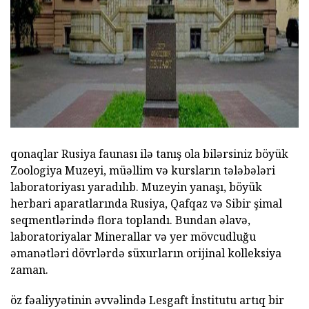
ad
qonaqlar Rusiya faunası ilə tanış ola bilərsiniz böyük
Zoologiya Muzeyi, müəllim və kursların tələbələri
laboratoriyası yaradılıb. Muzeyin yanaşı, böyük
herbari aparatlarında Rusiya, Qafqaz və Sibir şimal
seqmentlərində flora toplandı. Bundan əlavə,
laboratoriyalar Minerallar və yer mövcudluğu
əmanətləri dövrlərdə süxurların orijinal kolleksiya
zaman.
öz fəaliyyətinin əvvəlində Lesgaft İnstitutu artıq bir