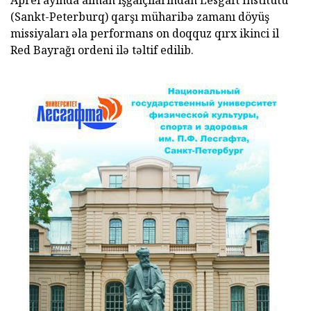
Aprel ayında alman işğalçılarından Lesgaft İnstitutu
(Sankt-Peterburq) qarşı müharibə zamanı döyüş
missiyaları əla performans on doqquz qırx ikinci il
Red Bayrağı ordeni ilə təltif edilib.