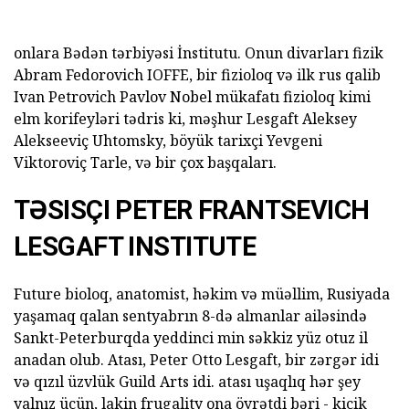
onlara Bədən tərbiyəsi İnstitutu. Onun divarları fizik
Abram Fedorovich IOFFE, bir fizioloq və ilk rus qalib
Ivan Petrovich Pavlov Nobel mükafatı fizioloq kimi
elm korifeyləri tədris ki, məşhur Lesgaft Aleksey
Alekseeviç Uhtomsky, böyük tarixçi Yevgeni
Viktoroviç Tarle, və bir çox başqaları.
TƏSISÇI PETER FRANTSEVICH
LESGAFT INSTITUTE
Future bioloq, anatomist, həkim və müəllim, Rusiyada
yaşamaq qalan sentyabrın 8-də almanlar ailəsində
Sankt-Peterburqda yeddinci min səkkiz yüz otuz il
anadan olub. Atası, Peter Otto Lesgaft, bir zərgər idi
və qızıl üzvlük Guild Arts idi. atası uşaqlıq hər şey
yalnız üçün, lakin frugality ona öyrətdi bəri - kiçik