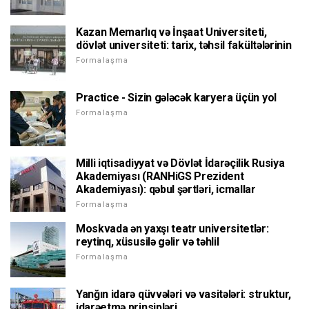
Kazan Memarlıq və İnşaat Universiteti,
dövlət universiteti: tarix, təhsil fakültələrinin
Formalaşma
Practice - Sizin gələcək karyera üçün yol
Formalaşma
Milli iqtisadiyyat və Dövlət İdarəçilik Rusiya
Akademiyası (RANHiGS Prezident
Akademiyası): qəbul şərtləri, icmallar
Formalaşma
Moskvada ən yaxşı teatr universitetlər:
reytinq, xüsusilə gəlir və təhlil
Formalaşma
Yanğın idarə qüvvələri və vasitələri: struktur,
idarəetmə prinsipləri