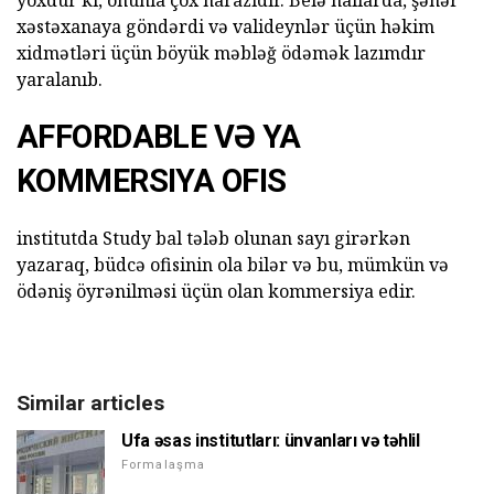
yoxdur ki, onunla çox narazıdır. Belə hallarda, şəhər
xəstəxanaya göndərdi və valideynlər üçün həkim
xidmətləri üçün böyük məbləğ ödəmək lazımdır
yaralanıb.
AFFORDABLE VƏ YA
KOMMERSIYA OFIS
institutda Study bal tələb olunan sayı girərkən
yazaraq, büdcə ofisinin ola bilər və bu, mümkün və
ödəniş öyrənilməsi üçün olan kommersiya edir.
Similar articles
Ufa əsas institutları: ünvanları və təhlil
Formalaşma