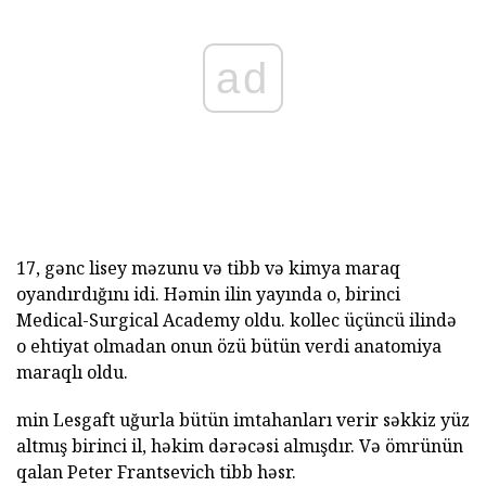
ad
17, gənc lisey məzunu və tibb və kimya maraq
oyandırdığını idi. Həmin ilin yayında o, birinci
Medical-Surgical Academy oldu. kollec üçüncü ilində
o ehtiyat olmadan onun özü bütün verdi anatomiya
maraqlı oldu.
min Lesgaft uğurla bütün imtahanları verir səkkiz yüz
altmış birinci il, həkim dərəcəsi almışdır. Və ömrünün
qalan Peter Frantsevich tibb həsr.