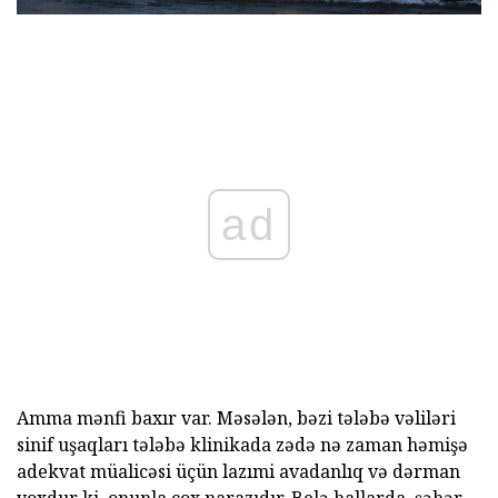
ad
Amma mənfi baxır var. Məsələn, bəzi tələbə vəliləri
sinif uşaqları tələbə klinikada zədə nə zaman həmişə
adekvat müalicəsi üçün lazımi avadanlıq və dərman