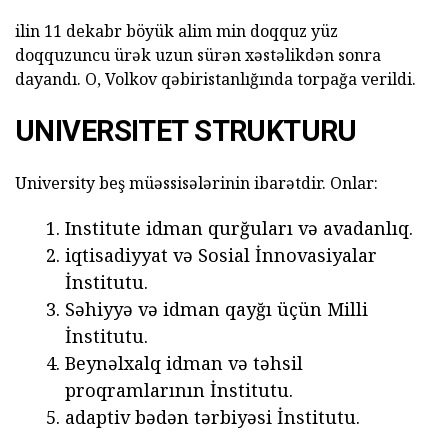
ilin 11 dekabr böyük alim min doqquz yüz
doqquzuncu ürək uzun sürən xəstəlikdən sonra
dayandı. O, Volkov qəbiristanlığında torpağa verildi.
UNIVERSITET STRUKTURU
University beş müəssisələrinin ibarətdir. Onlar:
Institute idman qurğuları və avadanlıq.
iqtisadiyyat və Sosial İnnovasiyalar
İnstitutu.
Səhiyyə və idman qayğı üçün Milli
İnstitutu.
Beynəlxalq idman və təhsil
proqramlarının İnstitutu.
adaptiv bədən tərbiyəsi İnstitutu.