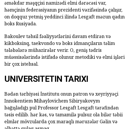
əməkdar məşqçisi namizədi elmi dərəcəsi var,
həmçinin federasiyanın prezidenti vəzifəsində çalışır,
on doqquz yetmiş yeddinci ilində Lesgaft məzun qadın
boks Rusiyada.
Bakoulev təhsil fəaliyyətlərini davam etdirən və
kikboksinq, taekvondo və boks idmançıların təlim
tələbələrə mühazirələr verir. O, geniş tədris
müəssisələrində istifadə olunur metodiki və elmi işləri
bir çox istehsal.
UNIVERSITETIN TARIXI
Bədən tərbiyəsi İnstitutu onun patron və xeyriyyəçi
Innokentiem Mihaylovichem Sibiryakovym
bağışladığı pul Professor Lesgaft Lesgaft tərəfindən
təsis edilib. hər kəs, və tamamilə pulsuz ola bilər təbii
elmlər mövzularda çox maraqlı məruzələr Gəlin və
əlbəttə qulaq asmaq.