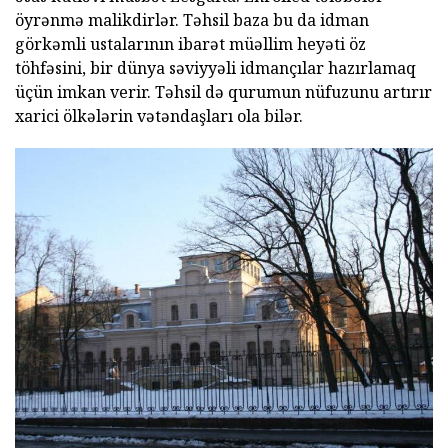
öyrənmə malikdirlər. Təhsil baza bu da idman
görkəmli ustalarının ibarət müəllim heyəti öz
töhfəsini, bir dünya səviyyəli idmançılar hazırlamaq
üçün imkan verir. Təhsil də qurumun nüfuzunu artırır
xarici ölkələrin vətəndaşları ola bilər.