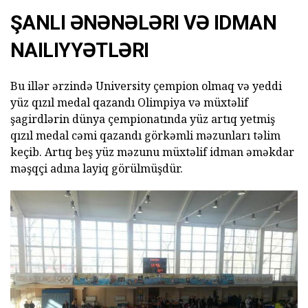
ŞANLI ƏNƏNƏLƏRI VƏ IDMAN
NAILIYYƏTLƏRI
Bu illər ərzində University çempion olmaq və yeddi
yüz qızıl medal qazandı Olimpiya və müxtəlif
şagirdlərin dünya çempionatında yüz artıq yetmiş
qızıl medal cəmi qazandı görkəmli məzunları təlim
keçib. Artıq beş yüz məzunu müxtəlif idman əməkdar
məşqçi adına layiq görülmüşdür.