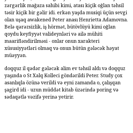
zərgərlik mağaza sahibi kimi, atası kiçik oğlan təhsil
təsir kiçik bir gəlir idi. erkən yaşda musiqi üçün sevgi
olan uşaq awakened Peter anası Henrietta Adamovna.
Belə qərəzsizlik, iş hörmət, bütövlüyü kimi oğlan
qoydu keyfiyyət valideynləri və ailə mühiti
maarifləndirilməsi - onlar onun xarakteri
xüsusiyyətləri olmaq və onun bütün gələcək həyat
müəyyən.
doqquz il qədər gələcək alim ev təhsil aldı və doqquz
yaşında o St Xalq Kolleci göndərildi Peter. Study çox
asanlıqla özünə verildi və eyni zamanda o, çalışqan
şagird idi - uzun müddət kitab üzərində poring və
sədaqətlə vəzifə yerinə yetirir.