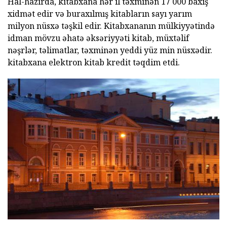
Hal-hazırda, kitabxana hər il təxminən 17 000 baxış
xidmət edir və buraxılmış kitabların sayı yarım
milyon nüsxə təşkil edir. Kitabxananın mülkiyyətində
idman mövzu əhatə əksəriyyəti kitab, müxtəlif
nəşrlər, təlimatlar, təxminən yeddi yüz min nüsxədir.
kitabxana elektron kitab kredit təqdim etdi.