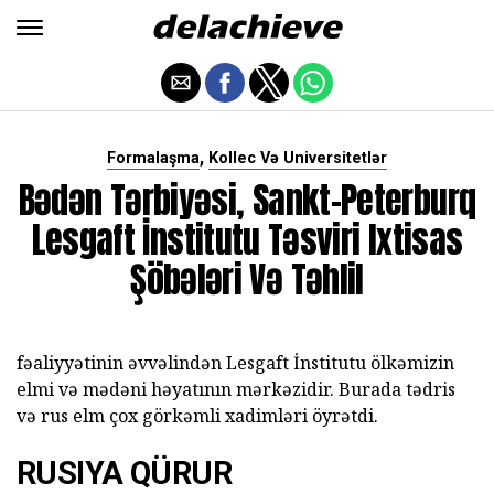
,
Formalaşma
Kollec Və Universitetlər
Bədən Tərbiyəsi, Sankt-Peterburq
Lesgaft İnstitutu Təsviri Ixtisas
Şöbələri Və Təhlil
fəaliyyətinin əvvəlindən Lesgaft İnstitutu ölkəmizin
elmi və mədəni həyatının mərkəzidir. Burada tədris
və rus elm çox görkəmli xadimləri öyrətdi.
RUSIYA QÜRUR