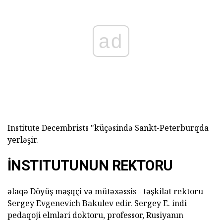
ad
Institute Decembrists "küçəsində Sankt-Peterburqda
yerləşir.
İNSTITUTUNUN REKTORU
əlaqə Döyüş məşqçi və mütəxəssis - təşkilat rektoru
Sergey Evgenevich Bakulev edir. Sergey E. indi
pedaqoji elmləri doktoru, professor, Rusiyanın