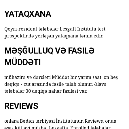
YATAQXANA
Qeyri-rezident tələbələr Lesgaft İnstitutu test
prospektində yerləşən yataqxana təmin edir.
MƏŞĞULLUQ VƏ FASILƏ
MÜDDƏTI
mühazirə və dərsləri Müddət bir yarım saat. on beş
dəqiqə - cüt arasında fasilə tələb olunur. Əlavə
tələbələr 30 dəqiqə nahar fasiləsi var.
REVIEWS
onlara Bədən tərbiyəsi İnstitutunun Reviews. onun
əsas kütləvi müsbət Lesgafta. Enrolled tələbələr