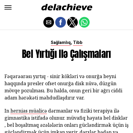
,
Sağlamlıq
Tibb
Bel Yırtığı Ilə Çalışmaları
Fəqərəarası yırtıq - sinir kökləri və onurğa beyni
haqqında presler ofset onurğa disk nüvə, düzgün
mövqe pozulması. Bu halda, onun geri bir ağrı ciddi
adam hərəkəti məhdudlaşdırır var.
In
hernias müalicə
dərmanlar və fiziki terapiya ilə
gimnastika istifadə olunur. müvafiq həyata bel disklər
, bel boşaltmaq əzələlərin onları gücləndirmək üçün iş
gücləndirmək üçün imkan verir. dərslər bədən və