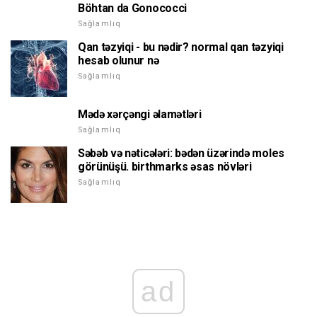
Böhtan da Gonococci
Sağlamlıq
Qan təzyiqi - bu nədir? normal qan təzyiqi
hesab olunur nə
Sağlamlıq
Mədə xərçəngi əlamətləri
Sağlamlıq
Səbəb və nəticələri: bədən üzərində moles
görünüşü. birthmarks əsas növləri
Sağlamlıq
ad