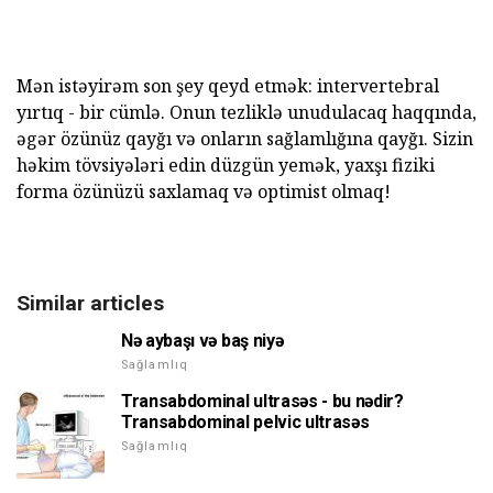
Mən istəyirəm son şey qeyd etmək: intervertebral
yırtıq - bir cümlə. Onun tezliklə unudulacaq haqqında,
əgər özünüz qayğı və onların sağlamlığına qayğı. Sizin
həkim tövsiyələri edin düzgün yemək, yaxşı fiziki
forma özünüzü saxlamaq və optimist olmaq!
Similar articles
Nə aybaşı və baş niyə
Sağlamlıq
Transabdominal ultrasəs - bu nədir?
Transabdominal pelvic ultrasəs
Sağlamlıq