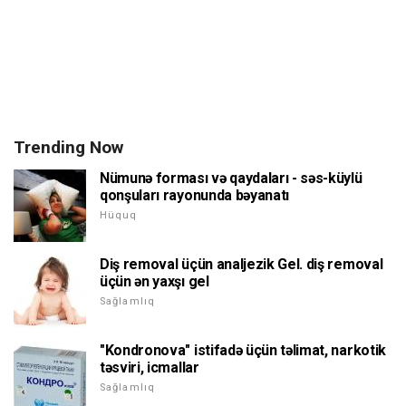
Trending Now
Nümunə forması və qaydaları - səs-küylü
qonşuları rayonunda bəyanatı
Hüquq
Diş removal üçün analjezik Gel. diş removal
üçün ən yaxşı gel
Sağlamlıq
"Kondronova" istifadə üçün təlimat, narkotik
təsviri, icmallar
Sağlamlıq