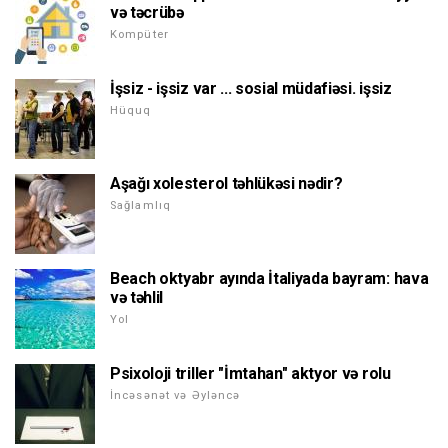
və təcrübə
Kompüter
İşsiz - işsiz var ... sosial müdafiəsi. işsiz
Hüquq
Aşağı xolesterol təhlükəsi nədir?
Sağlamlıq
Beach oktyabr ayında İtaliyada bayram: hava
və təhlil
Yol
Psixoloji triller "İmtahan" aktyor və rolu
İncəsənət və Əyləncə