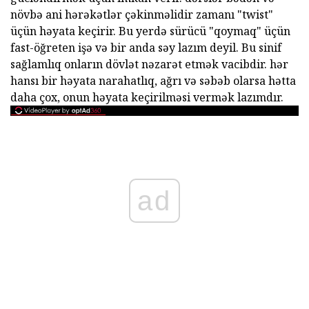
növbə ani hərəkətlər çəkinməlidir zamanı "twist"
üçün həyata keçirir. Bu yerdə sürücü "qoymaq" üçün
fast-öğreten işə və bir anda səy lazım deyil. Bu sinif
sağlamlıq onların dövlət nəzarət etmək vacibdir. hər
hansı bir həyata narahatlıq, ağrı və səbəb olarsa hətta
daha çox, onun həyata keçirilməsi vermək lazımdır.
ad