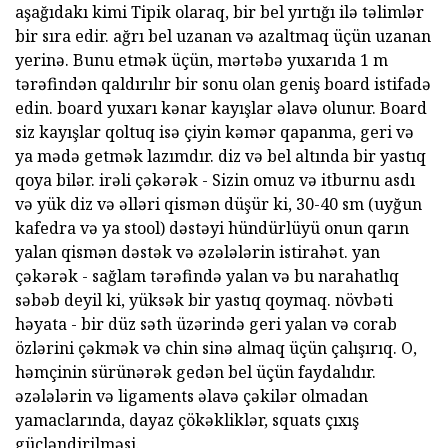
aşağıdakı kimi Tipik olaraq, bir bel yırtığı ilə təlimlər
bir sıra edir. ağrı bel uzanan və azaltmaq üçün uzanan
yerinə. Bunu etmək üçün, mərtəbə yuxarıda 1 m
tərəfindən qaldırılır bir sonu olan geniş board istifadə
edin. board yuxarı kənar kayışlar əlavə olunur. Board
siz kayışlar qoltuq isə çiyin kəmər qapanma, geri və
ya mədə getmək lazımdır. diz və bel altında bir yastıq
qoya bilər. irəli çəkərək - Sizin omuz və itburnu asdı
və yük diz və əlləri qismən düşür ki, 30-40 sm (uyğun
kafedra və ya stool) dəstəyi hündürlüyü onun qarın
yalan qismən dəstək və əzələlərin istirahət. yan
çəkərək - sağlam tərəfində yalan və bu narahatlıq
səbəb deyil ki, yüksək bir yastıq qoymaq. növbəti
həyata - bir düz səth üzərində geri yalan və corab
özlərini çəkmək və chin sinə almaq üçün çalışırıq. O,
həmçinin sürünərək gedən bel üçün faydalıdır.
əzələlərin və ligaments əlavə çəkilər olmadan
yamaclarında, dayaz çökəkliklər, squats çıxış
gücləndirilməsi.