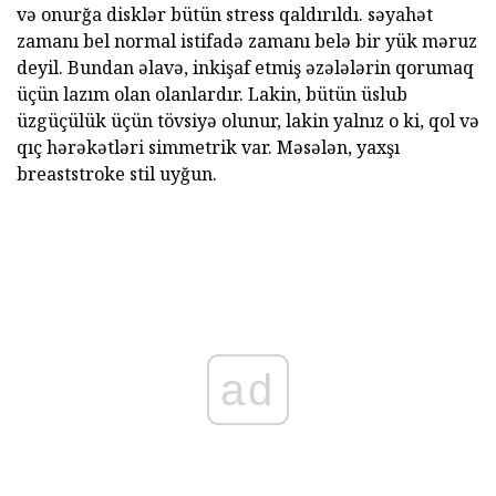
və onurğa disklər bütün stress qaldırıldı. səyahət
zamanı bel normal istifadə zamanı belə bir yük məruz
deyil. Bundan əlavə, inkişaf etmiş əzələlərin qorumaq
üçün lazım olan olanlardır. Lakin, bütün üslub
üzgüçülük üçün tövsiyə olunur, lakin yalnız o ki, qol və
qıç hərəkətləri simmetrik var. Məsələn, yaxşı
breaststroke stil uyğun.
ad