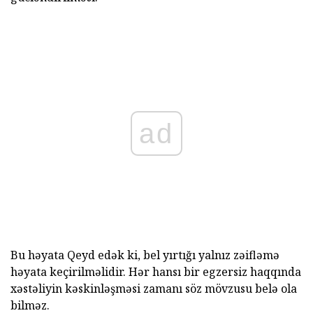
ad
Bu həyata Qeyd edək ki, bel yırtığı yalnız zəifləmə
həyata keçirilməlidir. Hər hansı bir egzersiz haqqında
xəstəliyin kəskinləşməsi zamanı söz mövzusu belə ola
bilməz.