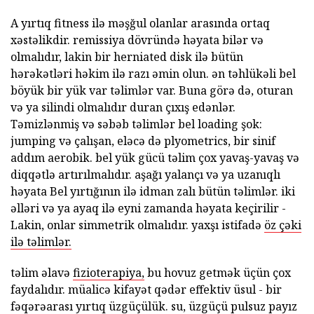
A yırtıq fitness ilə məşğul olanlar arasında ortaq
xəstəlikdir. remissiya dövründə həyata bilər və
olmalıdır, lakin bir herniated disk ilə bütün
hərəkətləri həkim ilə razı əmin olun. ən təhlükəli bel
böyük bir yük var təlimlər var. Buna görə də, oturan
və ya silindi olmalıdır duran çıxış edənlər.
Təmizlənmiş və səbəb təlimlər bel loading şok:
jumping və çalışan, eləcə də plyometrics, bir sinif
addım aerobik. bel yük gücü təlim çox yavaş-yavaş və
diqqətlə artırılmalıdır. aşağı yalançı və ya uzanıqlı
həyata Bel yırtığının ilə idman zalı bütün təlimlər. iki
əlləri və ya ayaq ilə eyni zamanda həyata keçirilir -
Lakin, onlar simmetrik olmalıdır. yaxşı istifadə
öz çəki
ilə təlimlər.
təlim əlavə
fizioterapiya,
bu hovuz getmək üçün çox
faydalıdır. müalicə kifayət qədər effektiv üsul - bir
fəqərəarası yırtıq üzgüçülük. su, üzgüçü pulsuz payız