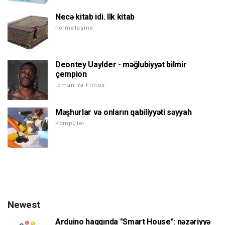
Necə kitab idi. Ilk kitab
Formalaşma
Deontey Uaylder - məğlubiyyət bilmir
çempion
İdman və Fitnes
Məşhurlar və onların qabiliyyəti səyyah
Kompüter
Newest
Arduino haqqında "Smart House": nəzəriyyə