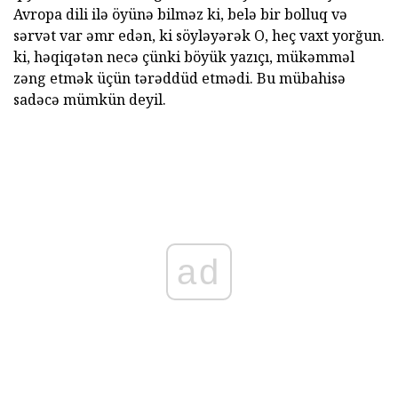
Avropa dili ilə öyünə bilməz ki, belə bir bolluq və
sərvət var əmr edən, ki söyləyərək O, heç vaxt yorğun.
ki, həqiqətən necə çünki böyük yazıçı, mükəmməl
zəng etmək üçün tərəddüd etmədi. Bu mübahisə
sadəcə mümkün deyil.
ad