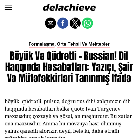
,
Formalaşma
Orta Təhsil Və Məktəblər
Böyük Və Qüdrətli - Russian! Dil
Haqqında Hesabatları: Yazıçı, Şair
Və Mütəfəkkirləri Tanınmış Ifadə
böyük, qüdrətli, pulsuz, doğru rus dili! xalqımızın dili
haqqında hesabatları bəlkə quote Ivan Turgenev
məxsusdur, çoxsaylı və gözəl, ən məşhurdur. Bu xətlər
ona məxsusdur. Amma bu mövzuya həsr olunmuş
yalnız qanadlı aforizm deyil, belə ki, daha ətraflı