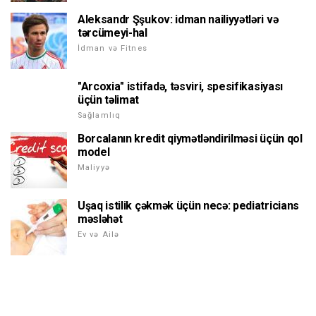
Aleksandr Şşukov: idman nailiyyətləri və
tərcümeyi-hal
İdman və Fitnes
"Arcoxia" istifadə, təsviri, spesifikasiyası
üçün təlimat
Sağlamlıq
Borcalanın kredit qiymətləndirilməsi üçün qol
model
Maliyyə
Uşaq istilik çəkmək üçün necə: pediatricians
məsləhət
Ev və Ailə