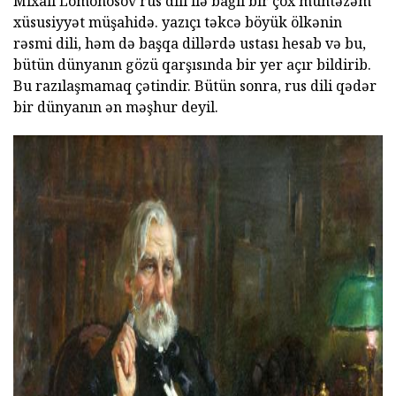
Mixail Lomonosov rus dili ilə bağlı bir çox müntəzəm
xüsusiyyət müşahidə. yazıçı təkcə böyük ölkənin
rəsmi dili, həm də başqa dillərdə ustası hesab və bu,
bütün dünyanın gözü qarşısında bir yer açır bildirib.
Bu razılaşmamaq çətindir. Bütün sonra, rus dili qədər
bir dünyanın ən məşhur deyil.