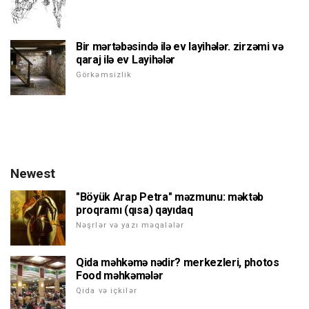
Bir mərtəbəsində ilə ev layihələr. zirzəmi və
qaraj ilə ev Layihələr
Görkəmsizlik
Newest
"Böyük Arap Petra" məzmunu: məktəb
proqramı (qısa) qayıdaq
Nəşrlər və yazı məqalələr
Qida məhkəmə nədir? merkezleri, photos
Food məhkəmələr
Qida və içkilər