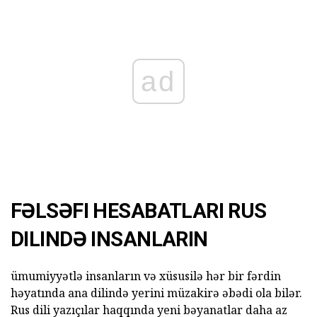
ad
FƏLSƏFI HESABATLARI RUS
DILINDƏ INSANLARIN
ümumiyyətlə insanların və xüsusilə hər bir fərdin
həyatında ana dilində yerini müzakirə əbədi ola bilər.
Rus dili yazıçılar haqqında yeni bəyanatlar daha az