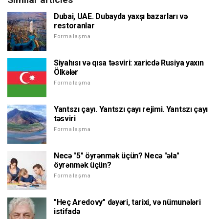
Dubai, UAE. Dubayda yaxşı bazarları və
restoranlar
Formalaşma
Siyahısı və qısa təsviri: xaricdə Rusiya yaxın
Ölkələr
Formalaşma
Yantszı çayı. Yantszı çayı rejimi. Yantszı çayı
təsviri
Formalaşma
Necə "5" öyrənmək üçün? Necə "əla"
öyrənmək üçün?
Formalaşma
"Heç Aredovy" dəyəri, tarixi, və nümunələri
istifadə