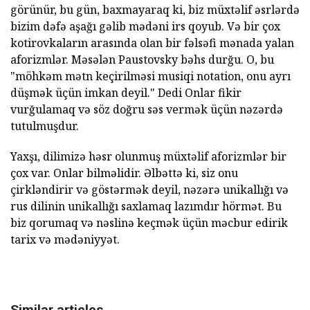
görünür, bu gün, baxmayaraq ki, biz müxtəlif əsrlərdə
bizim dəfə aşağı gəlib mədəni irs qoyub. Və bir çox
kotirovkaların arasında olan bir fəlsəfi mənada yalan
aforizmlər. Məsələn Paustovsky bəhs durğu. O, bu
"möhkəm mətn keçirilməsi musiqi notation, onu ayrı
düşmək üçün imkan deyil." Dedi Onlar fikir
vurğulamaq və söz doğru səs vermək üçün nəzərdə
tutulmuşdur.
Yaxşı, dilimizə həsr olunmuş müxtəlif aforizmlər bir
çox var. Onlar bilməlidir. Əlbəttə ki, siz onu
çirkləndirir və göstərmək deyil, nəzərə unikallığı və
rus dilinin unikallığı saxlamaq lazımdır hörmət. Bu
biz qorumaq və nəslinə keçmək üçün məcbur edirik
tarix və mədəniyyət.
Similar articles