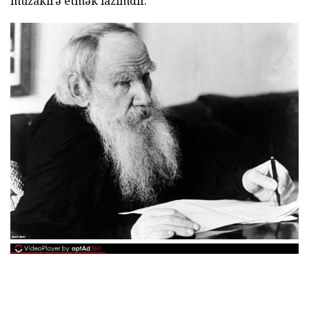
müzakirə etmək lazımdır.