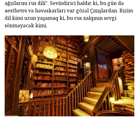
ağızlarını rus dili". Sevindirici haldır ki, bu gün də
aesthetes və həvəskarları var gözəl Çıxışlardan. Bizim
dil kimi uzun yaşamaq ki, bu rus xalqının sevgi
sönməyəcək kimi.