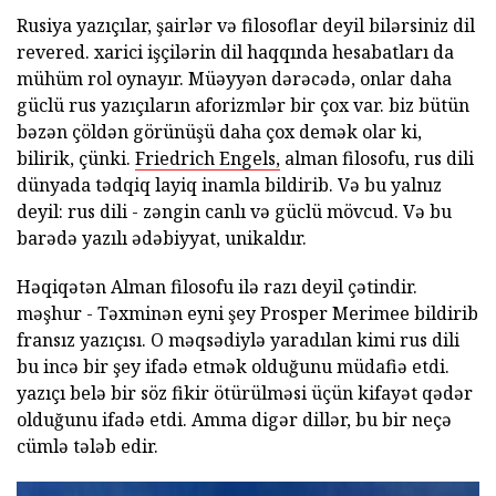
Rusiya yazıçılar, şairlər və filosoflar deyil bilərsiniz dil
revered. xarici işçilərin dil haqqında hesabatları da
mühüm rol oynayır. Müəyyən dərəcədə, onlar daha
güclü rus yazıçıların aforizmlər bir çox var. biz bütün
bəzən çöldən görünüşü daha çox demək olar ki,
bilirik, çünki.
Friedrich Engels,
alman filosofu, rus dili
dünyada tədqiq layiq inamla bildirib. Və bu yalnız
deyil: rus dili - zəngin canlı və güclü mövcud. Və bu
barədə yazılı ədəbiyyat, unikaldır.
Həqiqətən Alman filosofu ilə razı deyil çətindir.
məşhur - Təxminən eyni şey Prosper Merimee bildirib
fransız yazıçısı. O məqsədiylə yaradılan kimi rus dili
bu incə bir şey ifadə etmək olduğunu müdafiə etdi.
yazıçı belə bir söz fikir ötürülməsi üçün kifayət qədər
olduğunu ifadə etdi. Amma digər dillər, bu bir neçə
cümlə tələb edir.