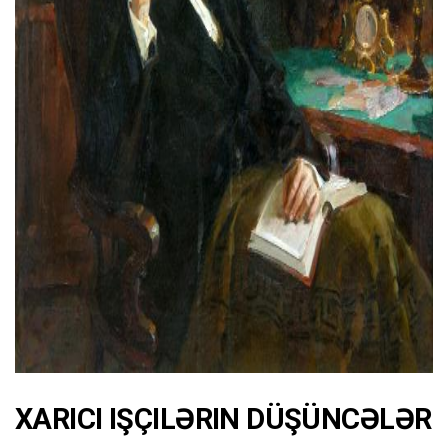
ad
XARICI IŞÇILƏRIN DÜŞÜNCƏLƏR