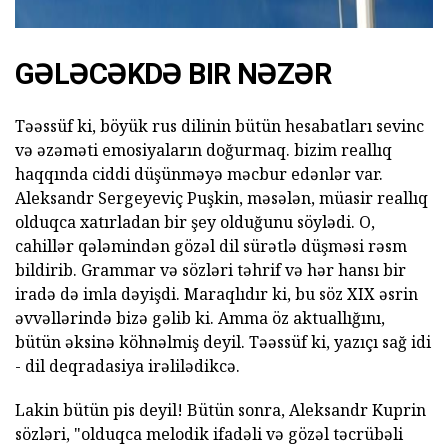
GƏLƏCƏKDƏ BIR NƏZƏR
Təəssüf ki, böyük rus dilinin bütün hesabatları sevinc
və əzəməti emosiyaların doğurmaq. bizim reallıq
haqqında ciddi düşünməyə məcbur edənlər var.
Aleksandr Sergeyeviç Puşkin, məsələn, müasir reallıq
olduqca xatırladan bir şey olduğunu söylədi. O,
cahillər qələmindən gözəl dil sürətlə düşməsi rəsm
bildirib. Grammar və sözləri təhrif və hər hansı bir
iradə də imla dəyişdi. Maraqlıdır ki, bu söz XIX əsrin
əvvəllərində bizə gəlib ki. Amma öz aktuallığını,
bütün əksinə köhnəlmiş deyil. Təəssüf ki, yazıçı sağ idi
- dil deqradasiya irəlilədikcə.
Lakin bütün pis deyil! Bütün sonra, Aleksandr Kuprin
sözləri, "olduqca melodik ifadəli və gözəl təcrübəli