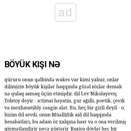
ad
BÖYÜK KIŞI NƏ
qüruru onun qəlbində wakes var kimi yalnız, onlar
dilimizin böyük kişilər haqqında gözəl sözlər demək
nə qulaq asmaq üçün etmişdir. dil Lev Nikolayeviç
Tolstoy deyir - ictimai həyatın, gur ağıllı, poetik, çevik
və inexhaustibly zəngin alət. Bu, heç bir gizli deyil - o,
bizim dil sevdi. onun Müəlliflik aid dil haqqında
hesabatları, bu adam öz xalqına həsr və o ona verilmiş
qiymətləndirir necə göstərir. Rusiya dövlət heç bir