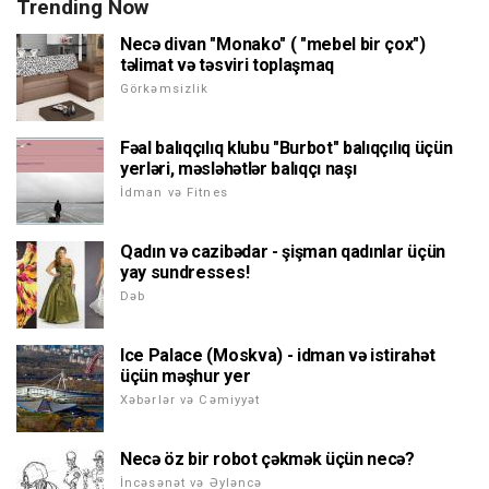
Trending Now
Necə divan "Monako" ( "mebel bir çox")
təlimat və təsviri toplaşmaq
Görkəmsizlik
Fəal balıqçılıq klubu "Burbot" balıqçılıq üçün
yerləri, məsləhətlər balıqçı naşı
İdman və Fitnes
Qadın və cazibədar - şişman qadınlar üçün
yay sundresses!
Dəb
Ice Palace (Moskva) - idman və istirahət
üçün məşhur yer
Xəbərlər və Cəmiyyət
Necə öz bir robot çəkmək üçün necə?
İncəsənət və Əyləncə