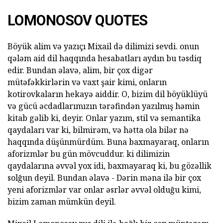
LOMONOSOV QUOTES
Böyük alim və yazıçı Mixail də dilimizi sevdi. onun
qələm aid dil haqqında hesabatları aydın bu təsdiq
edir. Bundan əlavə, alim, bir çox digər
mütəfəkkirlərin və vaxt şair kimi, onların
kotirovkaların hekayə aiddir. O, bizim dil böyüklüyü
və gücü əcdadlarımızın tərəfindən yazılmış həmin
kitab gəlib ki, deyir. Onlar yazım, stil və semantika
qaydaları var ki, bilmirəm, və hətta ola bilər nə
haqqında düşünmürdüm. Buna baxmayaraq, onların
aforizmlər bu gün mövcuddur. ki dilimizin
qaydalarına əvvəl yox idi, baxmayaraq ki, bu gözəllik
solğun deyil. Bundan əlavə - Dərin məna ilə bir çox
yeni aforizmlər var onlar əsrlər əvvəl olduğu kimi,
bizim zaman mümkün deyil.