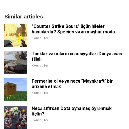
Similar articles
"Counter Strike Sours" üçün hileler
hansılardır? Species və ən məşhur moda
Kompüter
Tanklar və onların xüsusiyyətləri Dünya əsas
filialı
Kompüter
Fermerlər ol və ya necə "Maynkraft" bir
arıxana etmək
Kompüter
Necə sıfırdan Dota oynamaq öyrənmək
üçün?
Kompüter