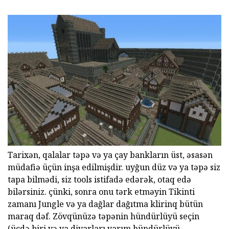
Tarixən, qalalar təpə və ya çay bankların üst, əsasən
müdafiə üçün inşa edilmişdir. uyğun düz və ya təpə siz
tapa bilmədi, siz tools istifadə edərək, otaq edə
bilərsiniz. çünki, sonra onu tərk etməyin Tikinti
zamanı Jungle və ya dağlar dağıtma klirinq bütün
maraq dəf. Zövqünüzə təpənin hündürlüyü seçin
(üçdə biri və ya divarları yarım hündürlüyü