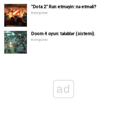
"Dota 2" Run etməyin: nə etməli?
Kompüter
Doom 4 oyun: tələblər (sistemi).
Kompüter
ad