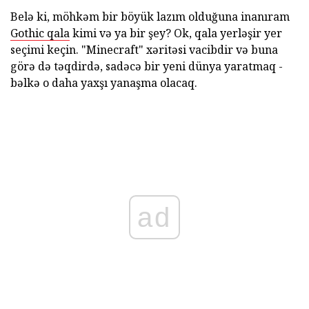
Belə ki, möhkəm bir böyük lazım olduğuna inanıram
Gothic qala
kimi və ya bir şey? Ok, qala yerləşir yer
seçimi keçin. "Minecraft" xəritəsi vacibdir və buna
görə də təqdirdə, sadəcə bir yeni dünya yaratmaq -
bəlkə o daha yaxşı yanaşma olacaq.
ad