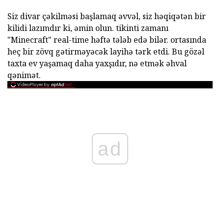
Siz divar çəkilməsi başlamaq əvvəl, siz həqiqətən bir
kilidi lazımdır ki, əmin olun. tikinti zamanı
"Minecraft" real-time həftə tələb edə bilər. ortasında
heç bir zövq gətirməyəcək layihə tərk etdi. Bu gözəl
taxta ev yaşamaq daha yaxşıdır, nə etmək əhval
qənimət.
ad