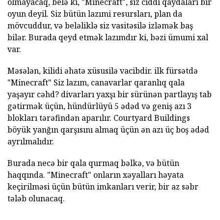
olmayacaq, belə ki, "Minecraft", siz ciddi qaydaları bir
oyun deyil. Siz bütün lazımi resursları, plan da
mövcuddur, və beləliklə siz vasitəsilə izləmək baş
bilər. Burada qeyd etmək lazımdır ki, bəzi ümumi xal
var.
Məsələn, kilidi əhatə xüsusilə vacibdir. ilk fürsətdə
"Minecraft" Siz lazım, canavarlar qaranlıq qala
yaşayır cəhd? divarları yaxşı bir sürünən partlayış tab
gətirmək üçün, hündürlüyü 5 ədəd və geniş azı 3
blokları tərəfindən aparılır. Courtyard Buildings
böyük yanğın qarşısını almaq üçün ən azı üç boş ədəd
ayrılmalıdır.
Burada necə bir qala qurmaq bəlkə, və bütün
haqqında. "Minecraft" onların xəyalları həyata
keçirilməsi üçün bütün imkanları verir, bir az səbr
tələb olunacaq.