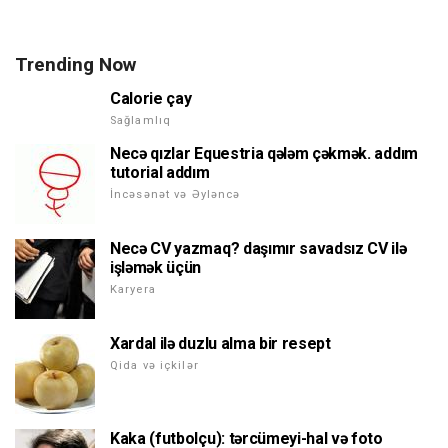
Trending Now
Calorie çay
Sağlamlıq
Necə qızlar Equestria qələm çəkmək. addım
tutorial addım
İncəsənət və Əyləncə
Necə CV yazmaq? daşımır savadsız CV ilə
işləmək üçün
Karyera
Xardal ilə duzlu alma bir resept
Qida və içkilər
Kaka (futbolçu): tərcümeyi-hal və foto