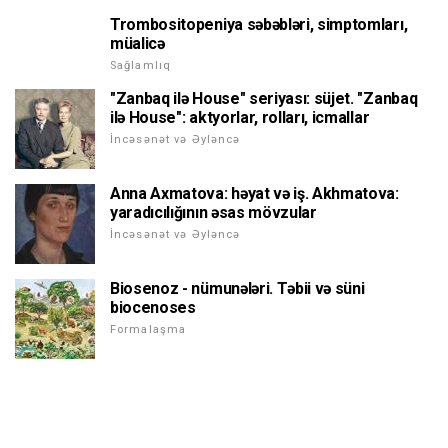
Trombositopeniya səbəbləri, simptomları,
müalicə
Sağlamlıq
"Zanbaq ilə House" seriyası: süjet. "Zanbaq
ilə House": aktyorlar, rolları, icmallar
İncəsənət və Əyləncə
Anna Axmatova: həyat və iş. Akhmatova:
yaradıcılığının əsas mövzular
İncəsənət və Əyləncə
Biosenoz - nümunələri. Təbii və süni
biocenoses
Formalaşma