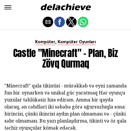
,
Kompüter
Kompüter Oyunları
Castle "Minecraft" - Plan, Biz
Zövq Qurmaq
"Minecraft" qala tikintisi - mürəkkəb və eyni zamanda
fun bir. oynarken və unikal güc yaratmaq Hər oyunçu
yuxular təhlükəsiz hiss edirəm. Amma bir qayda
olaraq, ən cəhdləri iki səbəbə görə uğursuzluqla sona:
birincisi, çünki ikincisi aydın plan olmaması və - çünki
səbr olmaması. Bu yazı planlaşdırma, tikinti və öz qala
təchiz oyunçular kömək edəcək.