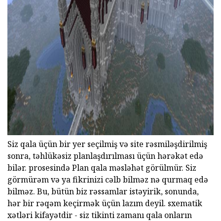
ad
Siz qala üçün bir yer seçilmiş və site rəsmiləşdirilmiş
sonra, təhlükəsiz planlaşdırılması üçün hərəkət edə
bilər. prosesində Plan qala məsləhət görülmür. Siz
görmürəm və ya fikrinizi cəlb bilməz nə qurmaq edə
bilməz. Bu, bütün biz rəssamlar istəyirik, sonunda,
hər bir rəqəm keçirmək üçün lazım deyil. sxematik
xətləri kifayətdir - siz tikinti zamanı qala onların