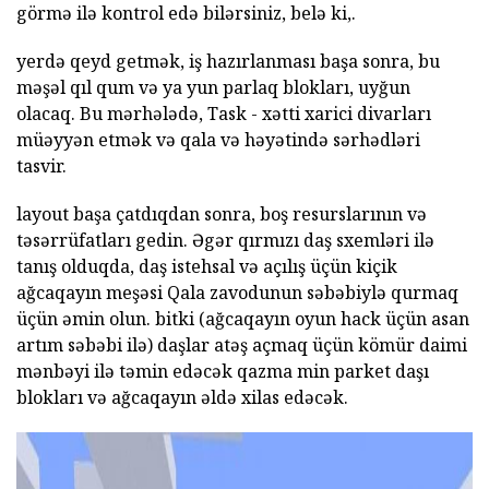
görmə ilə kontrol edə bilərsiniz, belə ki,.
yerdə qeyd getmək, iş hazırlanması başa sonra, bu
məşəl qıl qum və ya yun parlaq blokları, uyğun
olacaq. Bu mərhələdə, Task - xətti xarici divarları
müəyyən etmək və qala və həyətində sərhədləri
tasvir.
layout başa çatdıqdan sonra, boş resurslarının və
təsərrüfatları gedin. Əgər qırmızı daş sxemləri ilə
tanış olduqda, daş istehsal və açılış üçün kiçik
ağcaqayın meşəsi Qala zavodunun səbəbiylə qurmaq
üçün əmin olun. bitki (ağcaqayın oyun hack üçün asan
artım səbəbi ilə) daşlar atəş açmaq üçün kömür daimi
mənbəyi ilə təmin edəcək qazma min parket daşı
blokları və ağcaqayın əldə xilas edəcək.