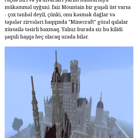
mükəmməl uyğun). faiz Mountain bir guşəli üst varsa
- çox tənbəl deyil, çünki, onu kəsmək dağlar və
təpələr zirvələri haqqında "Minecraft" gözəl qalalar
xüsusilə təsirli baxmaq. Yalnız burada siz bu kilidi
şaquli başqa heç olacaq uzada bilər.