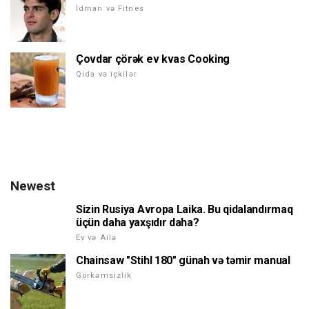
İdman və Fitnes
Çovdar çörək ev kvas Cooking
Qida və içkilər
Newest
Sizin Rusiya Avropa Laika. Bu qidalandırmaq
üçün daha yaxşıdır daha?
Ev və Ailə
Chainsaw "Stihl 180" günah və təmir manual
Görkəmsizlik