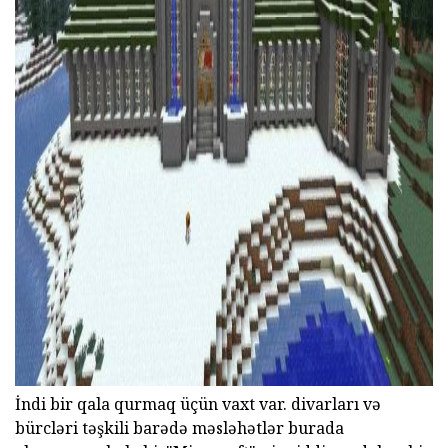
ad
İndi bir qala qurmaq üçün vaxt var. divarları və
bürcləri təşkili barədə məsləhətlər burada