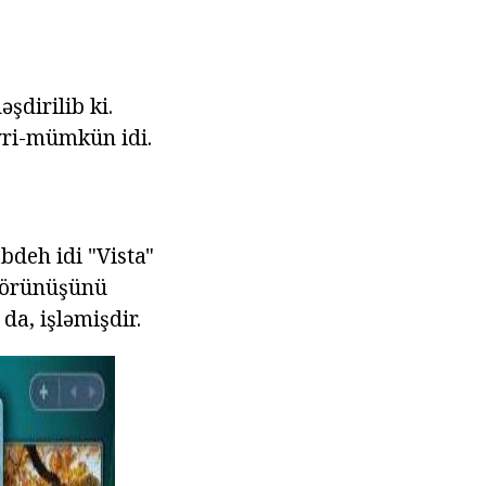
şdirilib ki.
yri-mümkün idi.
bdeh idi "Vista"
 görünüşünü
 da, işləmişdir.