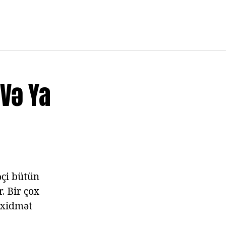
 Və Ya
əçi bütün
. Bir çox
 xidmət