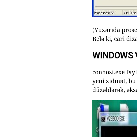
(Yuxarıda proses
Belə ki, cari d
WINDOWS 
conhost.exe fayl
yeni xidmət, bu
düzəldərək, əksər