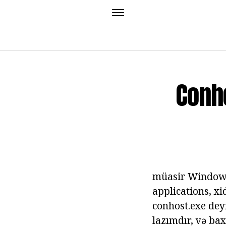
Conho
müasir Windows 
applications, xi
conhost.exe dey
lazımdır, və bax