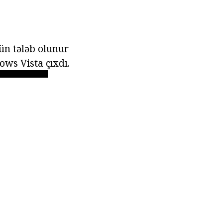
ün tələb olunur
ows Vista çıxdı.