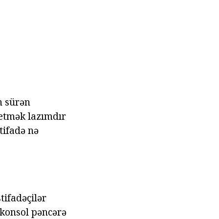
n sürən
 etmək lazımdır
tifadə nə
tifadəçilər
 konsol pəncərə