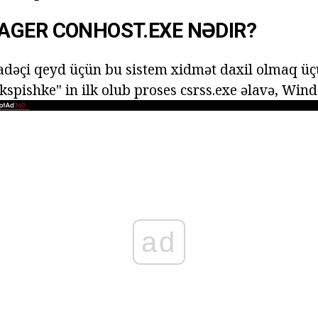
AGER CONHOST.EXE NƏDIR?
ifadəçi qeyd üçün bu sistem xidmət daxil olmaq üç
ekspishke" in ilk olub proses csrss.exe əlavə, Wind
ad