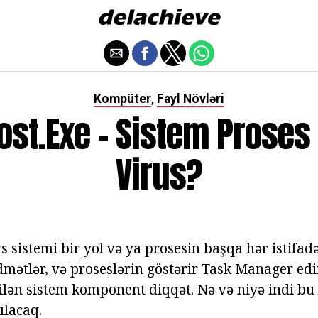
Kompüter
Fayl Növləri
,
st.exe - Sistem Proses
Virus?
sistemi bir yol və ya prosesin başqa hər istifad
dmətlər, və proseslərin göstərir Task Manager edir
ilən sistem komponent diqqət. Nə və niyə indi bu
ılacaq.