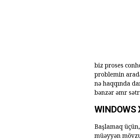
biz proses conh
problemin arada
nə haqqında dan
bənzər əmr sətri
WINDOWS 
Başlamaq üçün, 
müəyyən mövzula