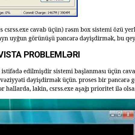
 csrss.exe cavab üçün) rəsm box sistemi özü yerlə
izayn uyğun görünüşü pəncərə dəyişdirmək, bu qe
VISTA PROBLEMLƏRI
 istifadə edilmişdir sistemi başlanması üçün cava
 vəziyyəti dəyişdirmək üçün. proses bir pəncərə
 hallarda, lakin, csrss.exe aşağı prioritet ilə olsa