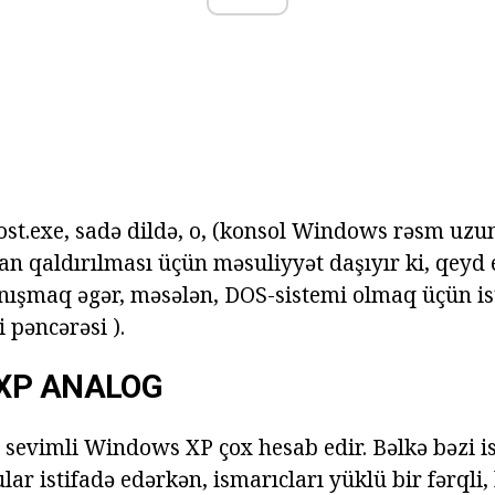
ost.exe, sadə dildə, o, (konsol Windows rəsm uzu
n qaldırılması üçün məsuliyyət daşıyır ki, qeyd
ışmaq əgər, məsələn, DOS-sistemi olmaq üçün is
 pəncərəsi ).
XP ANALOG
sevimli Windows XP çox hesab edir. Bəlkə bəzi is
r istifadə edərkən, ismarıcları yüklü bir fərqli,