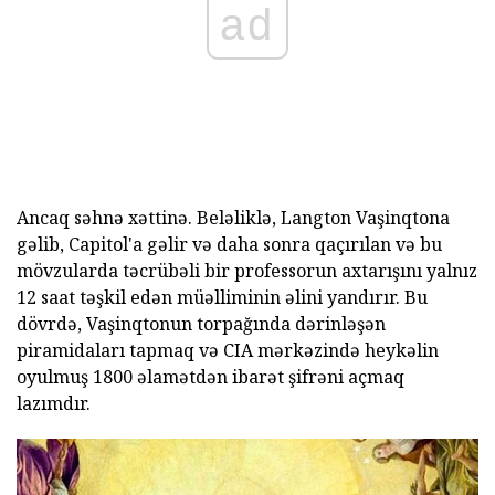
ad
Ancaq səhnə xəttinə. Beləliklə, Langton Vaşinqtona
gəlib, Capitol'a gəlir və daha sonra qaçırılan və bu
mövzularda təcrübəli bir professorun axtarışını yalnız
12 saat təşkil edən müəlliminin əlini yandırır. Bu
dövrdə, Vaşinqtonun torpağında dərinləşən
piramidaları tapmaq və CIA mərkəzində heykəlin
oyulmuş 1800 əlamətdən ibarət şifrəni açmaq
lazımdır.