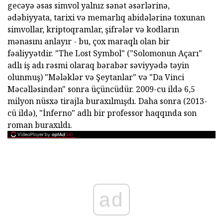
gecəyə əsas simvol yalnız sənət əsərlərinə,
ədəbiyyata, tarixi və memarlıq abidələrinə toxunan
simvollar, kriptoqramlar, şifrələr və kodların
mənasını anlayır - bu, çox maraqlı olan bir
fəaliyyətdir. "The Lost Symbol" ("Solomonun Açarı"
adlı iş adı rəsmi olaraq bərabər səviyyədə təyin
olunmuş) "Mələklər və Şeytanlar" və "Da Vinci
Məcəlləsindən" sonra üçüncüdür. 2009-cu ildə 6,5
milyon nüsxə tirajla buraxılmışdı. Daha sonra (2013-
cü ildə), "İnferno" adlı bir professor haqqında son
roman buraxıldı.
ad