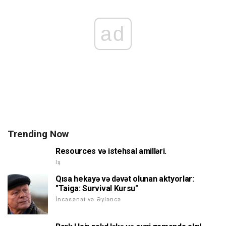
ad
Trending Now
Resources və istehsal amilləri.
Iş
Qısa hekayə və dəvət olunan aktyorlar:
"Taiga: Survival Kursu"
İncəsənət və Əyləncə