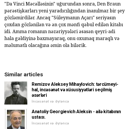
"Da Vinci Məcəlləsinin" uğurundan sonra, Den Braun
pərəstişkarları yeni yaradıcılığından inanılmaz bir şey
gözləmirdilər. Ancaq "Süleymanın Açarı" seriyasın
çoxdan gözlənilən və ən çox mənfi qəbul edilən kitabı
idi. Amma romanın nəzəriyyələri əsasən qeyri-adi
hala gəldiyinə baxmayaraq, onu oxumaq maraqlı və
məlumatlı olacağına əmin ola bilərik.
Similar articles
Remizov Aleksey Mihaylovich: tərcümeyi-
hal, incəsənət və xüsusiyyətləri seçilmiş
əsərləri
İncəsənət və Əyləncə
Anatoliy Georgievich Aleksin - ailə kitabının
ustası.
İncəsənət və Əyləncə