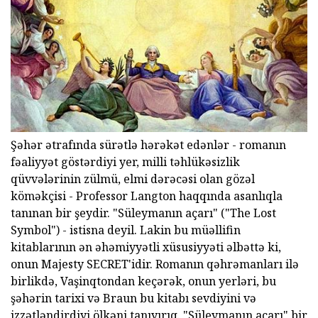
Şəhər ətrafında sürətlə hərəkət edənlər - romanın
fəaliyyət göstərdiyi yer, milli təhlükəsizlik
qüvvələrinin zülmü, elmi dərəcəsi olan gözəl
köməkçisi - Professor Langton haqqında asanlıqla
tanınan bir şeydir. "Süleymanın açarı" ("The Lost
Symbol") - istisna deyil. Lakin bu müəllifin
kitablarının ən əhəmiyyətli xüsusiyyəti əlbəttə ki,
onun Majesty SECRET'idir. Romanın qəhrəmanları ilə
birlikdə, Vaşinqtondan keçərək, onun yerləri, bu
şəhərin tarixi və Braun bu kitabı sevdiyini və
izzətləndirdiyi ölkəni tanıyırıq. "Süleymanın açarı" bir