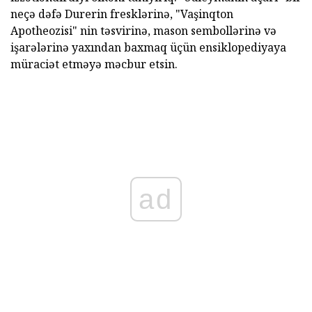
neçə dəfə Durerin fresklərinə, "Vaşinqton
Apotheozisi" nin təsvirinə, mason sembollərinə və
işarələrinə yaxından baxmaq üçün ensiklopediyaya
müraciət etməyə məcbur etsin.
ad