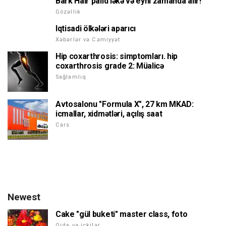
Bark Hair palıd ləkə və eyni zamanda alır!
Gözəllik
Iqtisadi ölkələri aparıcı
Xəbərlər və Cəmiyyət
Hip coxarthrosis: simptomları. hip
coxarthrosis grade 2: Müalicə
Sağlamlıq
Avtosalonu "Formula X", 27 km MKAD:
icmallar, xidmətləri, açılış saat
Cars
Newest
Cake "gül buketi" master class, foto
Qida və içkilər