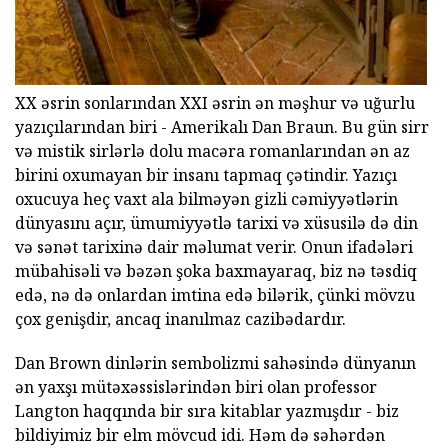
XX əsrin sonlarından XXI əsrin ən məşhur və uğurlu
yazıçılarından biri - Amerikalı Dan Braun. Bu gün sirr
və mistik sirlərlə dolu macəra romanlarından ən az
birini oxumayan bir insanı tapmaq çətindir. Yazıçı
oxucuya heç vaxt ala bilməyən gizli cəmiyyətlərin
dünyasını açır, ümumiyyətlə tarixi və xüsusilə də din
və sənət tarixinə dair məlumat verir. Onun ifadələri
mübahisəli və bəzən şoka baxmayaraq, biz nə təsdiq
edə, nə də onlardan imtina edə bilərik, çünki mövzu
çox genişdir, ancaq inanılmaz cazibədardır.
Dan Brown dinlərin sembolizmi sahəsində dünyanın
ən yaxşı mütəxəssislərindən biri olan professor
Langton haqqında bir sıra kitablar yazmışdır - biz
bildiyimiz bir elm mövcud idi. Həm də səhərdən