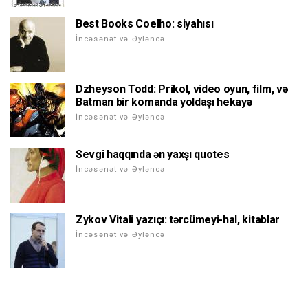
Best Books Coelho: siyahısı
İncəsənət və Əyləncə
Dzheyson Todd: Prikol, video oyun, film, və
Batman bir komanda yoldaşı hekayə
İncəsənət və Əyləncə
Sevgi haqqında ən yaxşı quotes
İncəsənət və Əyləncə
Zykov Vitali yazıçı: tərcümeyi-hal, kitablar
İncəsənət və Əyləncə