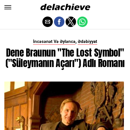
,
İncəsənət Və Əyləncə
Ədəbiyyat
Dene Braunun "The Lost Symbol"
("Süleymanın Açarı") Adlı Romanı