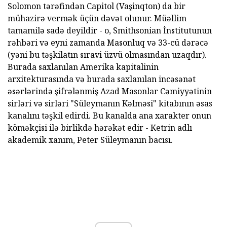
Solomon tərəfindən Capitol (Vaşinqton) da bir
mühazirə vermək üçün dəvət olunur. Müəllim
tamamilə sadə deyildir - o, Smithsonian İnstitutunun
rəhbəri və eyni zamanda Masonluq və 33-cü dərəcə
(yəni bu təşkilatın sıravi üzvü olmasından uzaqdır).
Burada saxlanılan Amerika kapitalinin
arxitekturasında və burada saxlanılan incəsənət
əsərlərində şifrələnmiş Azad Masonlar Cəmiyyətinin
sirləri və sirləri "Süleymanın Kəlməsi" kitabının əsas
kanalını təşkil edirdi. Bu kanalda ana xarakter onun
köməkçisi ilə birlikdə hərəkət edir - Ketrin adlı
akademik xanım, Peter Süleymanın bacısı.