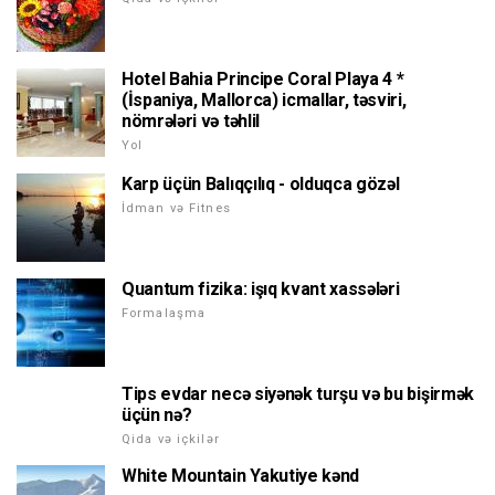
Hotel Bahia Principe Coral Playa 4 *
(İspaniya, Mallorca) icmallar, təsviri,
nömrələri və təhlil
Yol
Karp üçün Balıqçılıq - olduqca gözəl
İdman və Fitnes
Quantum fizika: işıq kvant xassələri
Formalaşma
Tips evdar necə siyənək turşu və bu bişirmək
üçün nə?
Qida və içkilər
White Mountain Yakutiye kənd