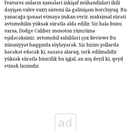
Features onların xassələri inkişaf mühəndisləri ikili
dəyişən valve vaxtı sistemi ilə gəlmişəm borcluyuq. Bu
yanacağa qənaət etməyə imkan verir. maksimal sürəti
avtomobilin yüksək sürətlə əldə edilir. Siz hələ bunu
varsa, Dodge Caliber monoton zümzümə
eşidəcəksiniz. avtomobil sahibləri çox Reviews Bu
xüsusiyyət haqqında söyləyərək. Siz bizim yollarda
hərəkət edəcək ki, nəzərə alaraq, tərk edilməlidir
yüksək sürətlə binicilik bu işğal, ən xoş deyil ki, qeyd
etmək lazımdır.
ad