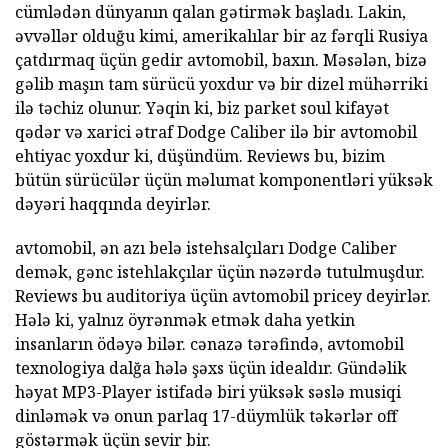
cümlədən dünyanın qalan gətirmək başladı. Lakin,
əvvəllər olduğu kimi, amerikalılar bir az fərqli Rusiya
çatdırmaq üçün gedir avtomobil, baxın. Məsələn, bizə
gəlib maşın tam sürücü yoxdur və bir dizel mühərriki
ilə təchiz olunur. Yəqin ki, biz parket soul kifayət
qədər və xarici ətraf Dodge Caliber ilə bir avtomobil
ehtiyac yoxdur ki, düşündüm. Reviews bu, bizim
bütün sürücülər üçün məlumat komponentləri yüksək
dəyəri haqqında deyirlər.
avtomobil, ən azı belə istehsalçıları Dodge Caliber
demək, gənc istehlakçılar üçün nəzərdə tutulmuşdur.
Reviews bu auditoriya üçün avtomobil pricey deyirlər.
Hələ ki, yalnız öyrənmək etmək daha yetkin
insanların ödəyə bilər. cənazə tərəfində, avtomobil
texnologiya dalğa hələ şəxs üçün idealdır. Gündəlik
həyat MP3-Player istifadə biri yüksək səslə musiqi
dinləmək və onun parlaq 17-düymlük təkərlər off
göstərmək üçün sevir bir.