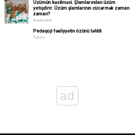
Üzümün kəsilməsi. Şlamlarından üzüm
yetişdirir. Üzüm şlamlarının cücərmək zaman
zaman?
Xoşbəxtlik
Pedaqoji fəaliyyətin özünü təhlili
Təhsil:
ad