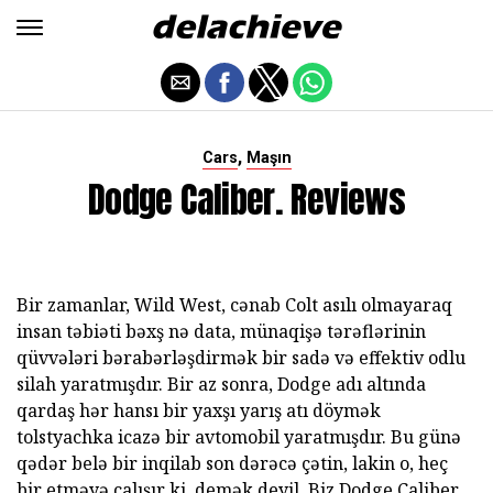
,
Cars
Maşın
Dodge Caliber. Reviews
Bir zamanlar, Wild West, cənab Colt asılı olmayaraq
insan təbiəti bəxş nə data, münaqişə tərəflərinin
qüvvələri bərabərləşdirmək bir sadə və effektiv odlu
silah yaratmışdır. Bir az sonra, Dodge adı altında
qardaş hər hansı bir yaxşı yarış atı döymək
tolstyachka icazə bir avtomobil yaratmışdır. Bu günə
qədər belə bir inqilab son dərəcə çətin, lakin o, heç
bir etməyə çalışır ki, demək deyil. Biz Dodge Caliber