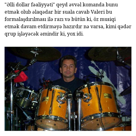
"Əlli dollar fəaliyyəti" qeyd əvvəl komanda bunu
etmək olub əlaqədar bir suala cavab Valeri bu
formalaşdırılması ilə razı və bütün ki, öz musiqi
etmək davam etdirməyə hazırdır nə varsa, kimi qədər
qrup işləyəcək əmindir ki, yox idi.