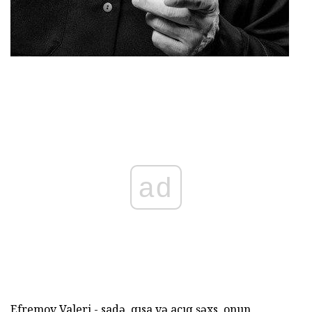
ad
Efremov Valeri - sadə, qısa və açıq şəxs, onun