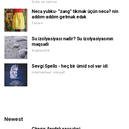
Qida və içkilər
Necə yubku- "zəng" tikmək üçün necə? nin
addım-addım getmək edək
Tərlan
Su izolyasiyası nədir? Su izolyasiyasının
məqsədi
Xoşbəxtlik
Sevgi Spells - heç bir ümid sol var idi
Intellektual inkişaf
Newest
Chaga: faydalı xassələri