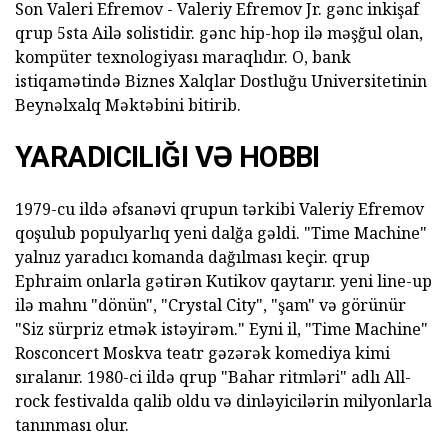
Son Valeri Efremov - Valeriy Efremov Jr. gənc inkişaf
qrup 5sta Ailə solistidir. gənc hip-hop ilə məşğul olan,
kompüter texnologiyası maraqlıdır. O, bank
istiqamətində Biznes Xalqlar Dostluğu Universitetinin
Beynəlxalq Məktəbini bitirib.
YARADICILIĞI VƏ HOBBI
1979-cu ildə əfsanəvi qrupun tərkibi Valeriy Efremov
qoşulub populyarlıq yeni dalğa gəldi. "Time Machine"
yalnız yaradıcı komanda dağılması keçir. qrup
Ephraim onlarla gətirən Kutikov qaytarır. yeni line-up
ilə mahnı "dönün", "Crystal City", "şam" və görünür
"Siz sürpriz etmək istəyirəm." Eyni il, "Time Machine"
Rosconcert Moskva teatr gəzərək komediya kimi
sıralanır. 1980-ci ildə qrup "Bahar ritmləri" adlı All-
rock festivalda qalib oldu və dinləyicilərin milyonlarla
tanınması olur.