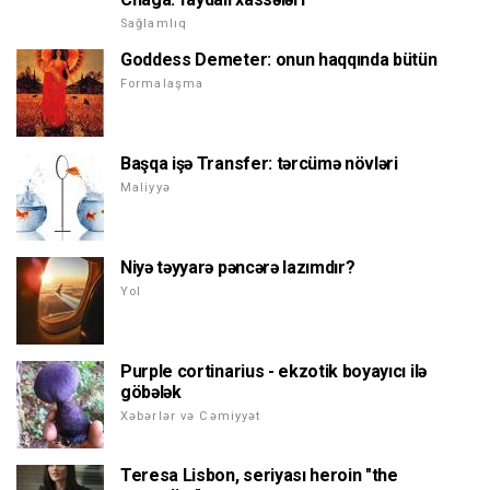
Sağlamlıq
Goddess Demeter: onun haqqında bütün
Formalaşma
Başqa işə Transfer: tərcümə növləri
Maliyyə
Niyə təyyarə pəncərə lazımdır?
Yol
Purple cortinarius - ekzotik boyayıcı ilə
göbələk
Xəbərlər və Cəmiyyət
Teresa Lisbon, seriyası heroin "the