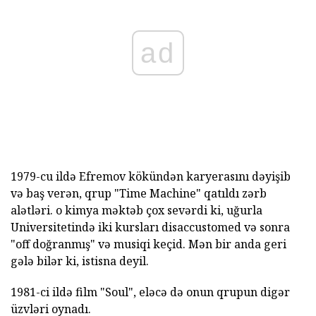
ad
1979-cu ildə Efremov kökündən karyerasını dəyişib
və baş verən, qrup "Time Machine" qatıldı zərb
alətləri. o kimya məktəb çox sevərdi ki, uğurla
Universitetində iki kursları disaccustomed və sonra
"off doğranmış" və musiqi keçid. Mən bir anda geri
gələ bilər ki, istisna deyil.
1981-ci ildə film "Soul", eləcə də onun qrupun digər
üzvləri oynadı.