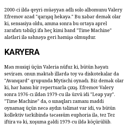
2000-ci ildə qeyri-müəyyən adlı solo albomunu Valery
Efremov azad "qarışıq hekayə." Bu xəbər demək olar
ki, sensasiya oldu, amma sonra bu ortaya aprel
zarafatı təbilçi ifa heç kimi band "Time Machine"
alətləri ilə səhnəyə geri həmişə olmuşdur.
KARYERA
Mən musiqi üçün Valeria nüfuz ki, bütün həyatı
sevirəm. onun məktəb illərdə toy və diskotekalar da
"Avanqard" qrupunda Mytischi oynadı. Biz demək olar
ki, hər hansı bir repertuarla çıxış. Efremov Valery
sonra 1976-cı ildən 1979-cu ilə üzvü idi "Leap yay".
"Time Machine" da, o sınaqları zamanı maddi
oynamaq üçün necə aydın təlimat var idi, və bütün
kollektiv tərkibində təcəssüm euphoria ilə, tez Tez
iftira və ki, xoşuma gəldi 1979-cu ildə köçürülüb.