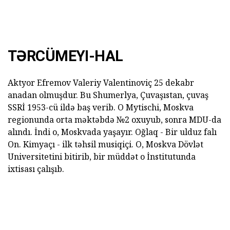
TƏRCÜMEYI-HAL
Aktyor Efremov Valeriy Valentinoviç 25 dekabr
anadan olmuşdur. Bu Shumerlya, Çuvaşıstan, çuvaş
SSRİ 1953-cü ildə baş verib. O Mytischi, Moskva
regionunda orta məktəbdə №2 oxuyub, sonra MDU-da
alındı. İndi o, Moskvada yaşayır. Oğlaq - Bir ulduz falı
On. Kimyaçı - ilk təhsil musiqiçi. O, Moskva Dövlət
Universitetini bitirib, bir müddət o İnstitutunda
ixtisası çalışıb.