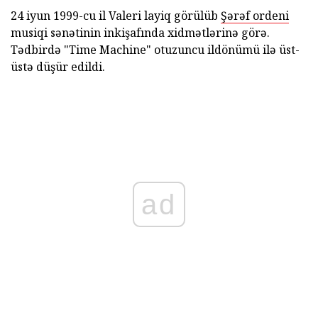
24 iyun 1999-cu il Valeri layiq görülüb
Şərəf ordeni
musiqi sənətinin inkişafında xidmətlərinə görə.
Tədbirdə "Time Machine" otuzuncu ildönümü ilə üst-
üstə düşür edildi.
ad