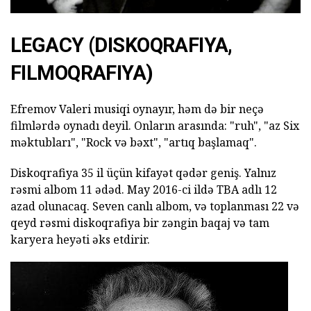
LEGACY (DISKOQRAFIYA,
FILMOQRAFIYA)
Efremov Valeri musiqi oynayır, həm də bir neçə
filmlərdə oynadı deyil. Onların arasında: "ruh", "az Six
məktubları", "Rock və bəxt", "artıq başlamaq".
Diskoqrafiya 35 il üçün kifayət qədər geniş. Yalnız
rəsmi albom 11 ədəd. May 2016-ci ildə TBA adlı 12
azad olunacaq. Seven canlı albom, və toplanması 22 və
qeyd rəsmi diskoqrafiya bir zəngin baqaj və tam
karyera heyəti əks etdirir.