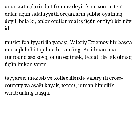
onun xatirələrində Efremov deyir kimi sonra, teatr
onlar üçün səlahiyyətli orqanların şübhə oyatmaq
deyil, belə ki, onlar etdilər real iş üçün örtüyü bir növ
idi.
musiqi fəaliyyəti ilə yanaşı, Valeriy Efremov bir başqa
maraqlı hobi tapılmadı - surfing. Bu idman ona
surround səs zövq, onun eşitmək, təbiəti ilə tək olmaq
üçün imkan verir.
təyyarəsi məktəb və kollec illərdə Valery iti cross-
country və aşağı kayak, tennis, idman binicilik
windsurfing başqa.