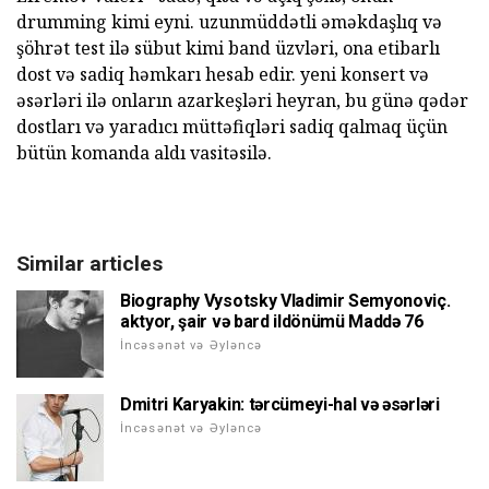
drumming kimi eyni. uzunmüddətli əməkdaşlıq və
şöhrət test ilə sübut kimi band üzvləri, ona etibarlı
dost və sadiq həmkarı hesab edir. yeni konsert və
əsərləri ilə onların azarkeşləri heyran, bu günə qədər
dostları və yaradıcı müttəfiqləri sadiq qalmaq üçün
bütün komanda aldı vasitəsilə.
Similar articles
Biography Vysotsky Vladimir Semyonoviç.
aktyor, şair və bard ildönümü Maddə 76
İncəsənət və Əyləncə
Dmitri Karyakin: tərcümeyi-hal və əsərləri
İncəsənət və Əyləncə