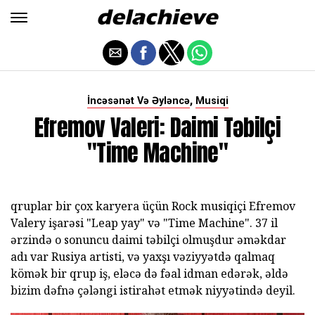
,
İncəsənət Və Əyləncə
Musiqi
Efremov Valeri: Daimi Təbilçi
"Time Machine"
qruplar bir çox karyera üçün Rock musiqiçi Efremov
Valery işarəsi "Leap yay" və "Time Machine". 37 il
ərzində o sonuncu daimi təbilçi olmuşdur əməkdar
adı var Rusiya artisti, və yaxşı vəziyyətdə qalmaq
kömək bir qrup iş, eləcə də fəal idman edərək, əldə
bizim dəfnə çələngi istirahət etmək niyyətində deyil.