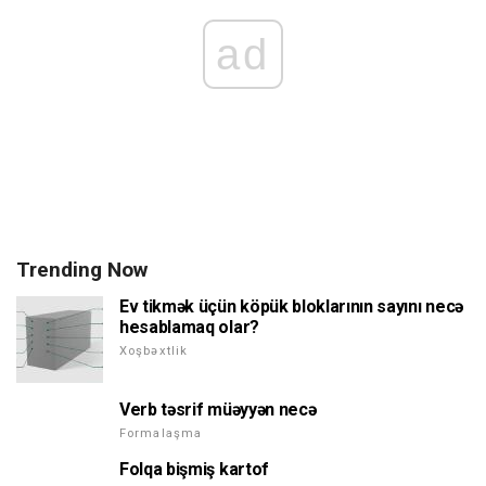
ad
Trending Now
Ev tikmək üçün köpük bloklarının sayını necə
hesablamaq olar?
Xoşbəxtlik
Verb təsrif müəyyən necə
Formalaşma
Folqa bişmiş kartof