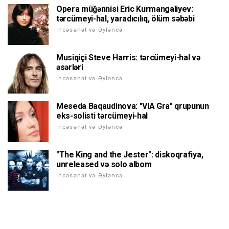
Opera müğənnisi Eric Kurmangaliyev:
tərcümeyi-hal, yaradıcılıq, ölüm səbəbi
İncəsənət və Əyləncə
Musiqiçi Steve Harris: tərcümeyi-hal və
əsərləri
İncəsənət və Əyləncə
Meseda Baqaudinova: "VIA Gra" qrupunun
eks-solisti tərcümeyi-hal
İncəsənət və Əyləncə
"The King and the Jester": diskoqrafiya,
unreleased və solo albom
İncəsənət və Əyləncə