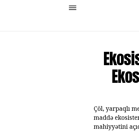
Ekosi
Ekos
Çöl, yarpaqlı me
maddə ekosistem
mahiyyətini açı