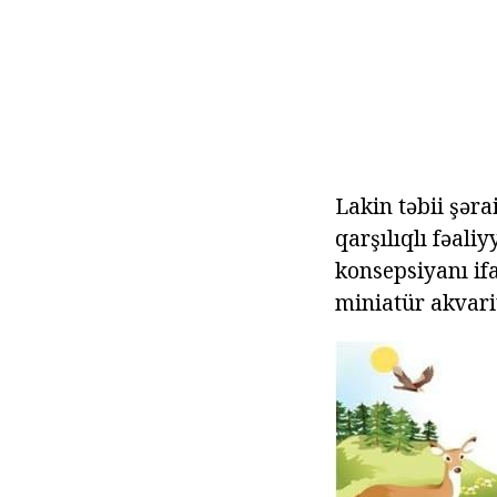
Lakin təbii şərai
qarşılıqlı fəali
konsepsiyanı if
miniatür akvari