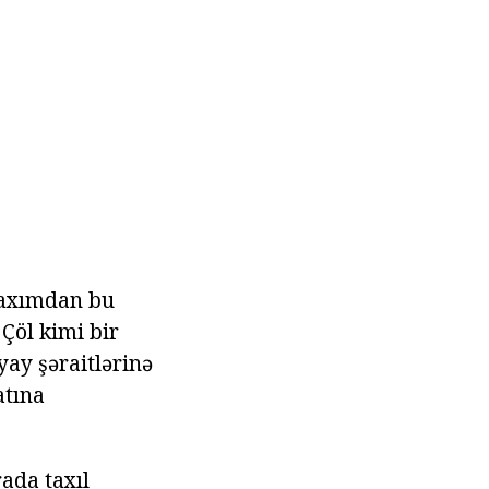
baxımdan bu
 Çöl kimi bir
yay şəraitlərinə
atına
rada taxıl