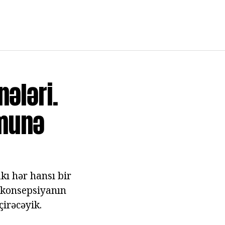
ələri.
ümunə
kı hər hansı bir
 konsepsiyanın
irəcəyik.