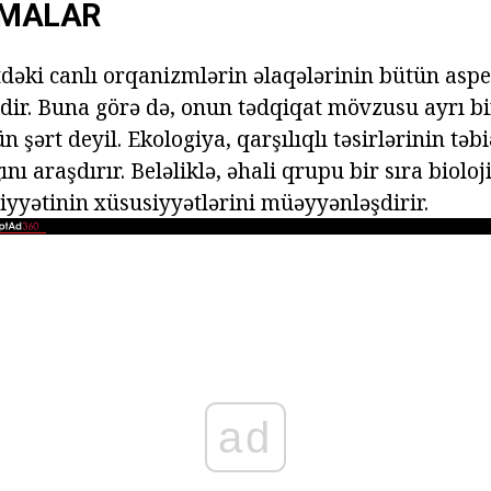
CMALAR
tdəki canlı orqanizmlərin əlaqələrinin bütün aspe
dir. Buna görə də, onun tədqiqat mövzusu ayrı bir
şərt deyil. Ekologiya, qarşılıqlı təsirlərinin təbiə
nı araşdırır. Beləliklə, əhali qrupu bir sıra bioloj
iyyətinin xüsusiyyətlərini müəyyənləşdirir.
ad