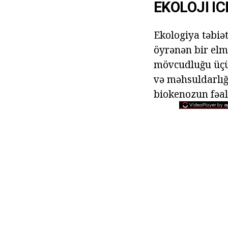
EKOLOJI I
Ekologiya təbiə
öyrənən bir elm
mövcudluğu üçün 
və məhsuldarlığı
biokenozun fəal