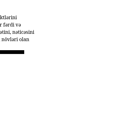
ktlərini
 fərdi və
tini, nəticəsini
i növləri olan