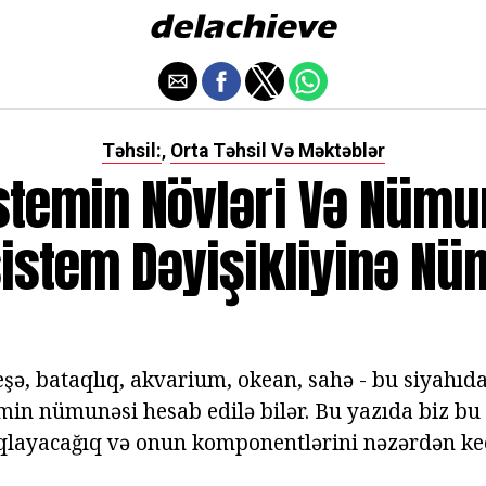
Təhsil:
Orta Təhsil Və Məktəblər
,
stemin Növləri Və Nümun
istem Dəyişikliyinə N
şə, bataqlıq, akvarium, okean, sahə - bu siyahıda
in nümunəsi hesab edilə bilər. Bu yazıda biz bu
qlayacağıq və onun komponentlərini nəzərdən keç