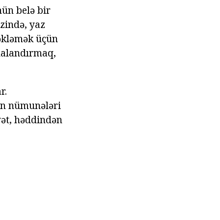
nün belə bir
rzində, yaz
çəkləmək üçün
idalandırmaq,
r.
nın nümunələri
yyət, həddindən