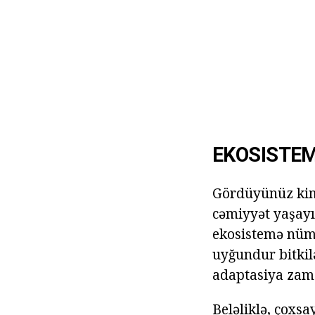
EKOSISTEM
Gördüyünüz kimi
cəmiyyət yaşayış
ekosistemə nümu
uyğundur bitkilə
adaptasiya zama
Beləliklə, çoxsay