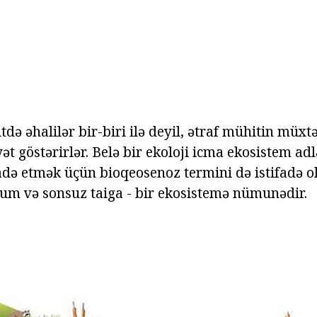
tdə əhalilər bir-biri ilə deyil, ətraf mühitin müxtə
yyət göstərirlər. Belə bir ekoloji icma ekosistem adl
adə etmək üçün bioqeosenoz termini də istifadə ol
um və sonsuz taiga - bir ekosistemə nümunədir.