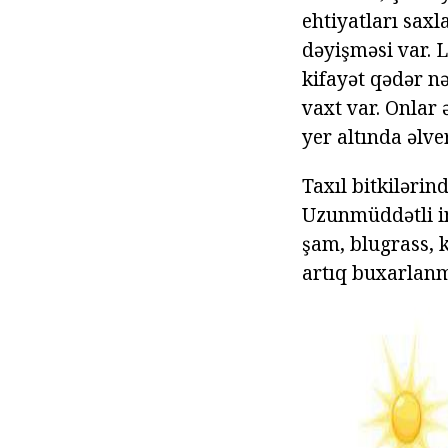
ehtiyatları saxl
dəyişməsi var. L
kifayət qədər n
vaxt var. Onlar 
yer altında əlve
Taxıl bitkilərin
Uzunmüddətli in
şam, blugrass, k
artıq buxarlanm