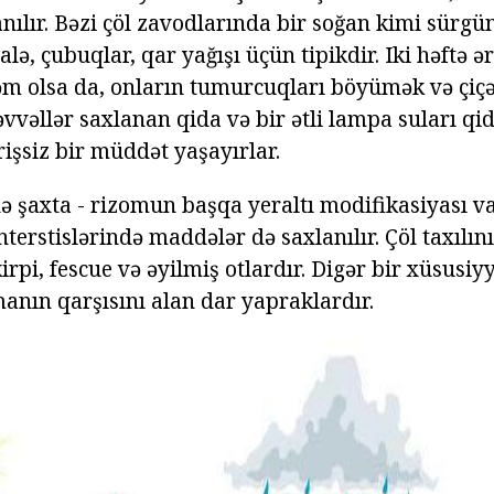
anılır. Bəzi çöl zavodlarında bir soğan kimi sürgü
alə, çubuqlar, qar yağışı üçün tipikdir. Iki həftə ə
əm olsa da, onların tumurcuqları böyümək və çi
əvvəllər saxlanan qida və bir ətli lampa suları q
rişsiz bir müddət yaşayırlar.
də şaxta - rizomun başqa yeraltı modifikasiyası va
terstislərində maddələr də saxlanılır. Çöl taxılı
irpi, fescue və əyilmiş otlardır. Digər bir xüsusi
anın qarşısını alan dar yapraklardır.