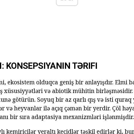
: KONSEPSIYANIN TƏRIFI
, ekosistem olduqca geniş bir anlayışdır. Elmi 
 xüsusiyyətləri və abiotik mühitin birləşməsidir.
nə götürün. Soyuq bir az qarlı qış və isti quraq 
r və heyvanlar ilə açıq çəmən bir yerdir. Çöl həy
nı bir sıra adaptasiya mexanizmləri işlənmişdir.
lı kemiricilər yeraltı keçidlər təşkil edirlər ki, bu