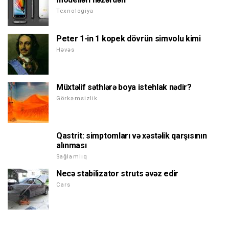
Texnologiya
Peter 1-in 1 kopek dövrün simvolu kimi
Həvəs
Müxtəlif səthlərə boya istehlak nədir?
Görkəmsizlik
Qastrit: simptomları və xəstəlik qarşısının
alınması
Sağlamlıq
Necə stabilizator struts əvəz edir
Cars