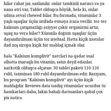
bilər rahat jar, saxlanılır. onlar təmkinli narıncı və ya
nanə ətri var, Tablet olduqca böyük, belə ki, onlar
udma əvvəl chewed bilər. Bu formada, vitaminlər 3
yaşlı uşaqlar üçün istifadə etməyə icazə verilir. tez-tez
kalsium çatışmazlığı əziyyət çəkir orqanizmi artır,
uşaq nə verə bilər? Xüsusilə doğum uşaqlar üçün
dayandırılması üçün toz istehsal. Hətta kiçik xəstələr
dad xoş siropu kiçik bir məbləğ içmək olar.
hələ "Kalsium komplivit" xərcləri nə qədər sual
əlbəttə maraqlı bu vitamin, satın deyil edənlər.
narkotik olduqca əlçatan: 30 tablet paketi 110-150
rubl, təxminən 180 rubl dayandırılması edir. Razıyam,
bu proqram "Kalsium komplivit" ayı üçün kiçik
məbləğdir. Reviews data təsdiq vitaminlər ucuzdur öz
həmkarları daha, lakin bahalı dərmanları qəbul çox
pis nəticə.