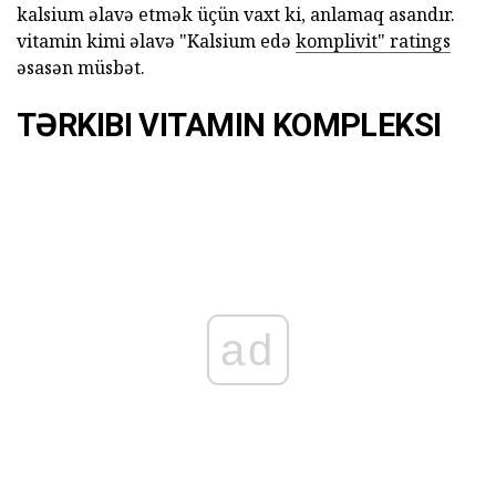
kalsium əlavə etmək üçün vaxt ki, anlamaq asandır.
vitamin kimi əlavə "Kalsium edə
komplivit" ratings
əsasən müsbət.
TƏRKIBI VITAMIN KOMPLEKSI
ad