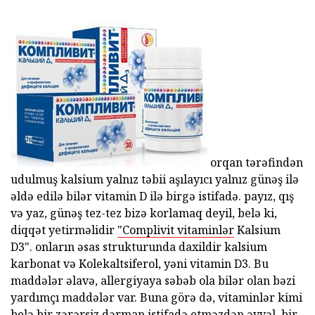
orqan tərəfindən
udulmuş kalsium yalnız təbii aşılayıcı yalnız günəş ilə
əldə edilə bilər vitamin D ilə birgə istifadə. payız, qış
və yaz, günəş tez-tez bizə korlamaq deyil, belə ki,
diqqət yetirməlidir
"Complivit vitaminlər
Kalsium
D3". onların əsas strukturunda daxildir kalsium
karbonat və Kolekaltsiferol, yəni vitamin D3. Bu
maddələr əlavə, allergiyaya səbəb ola bilər olan bəzi
yardımçı maddələr var. Buna görə də, vitaminlər kimi
belə bir zərərsiz dərman istifadə etməzdən əvvəl, bir