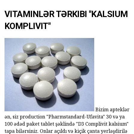
VITAMINLƏR TƏRKIBI "KALSIUM
KOMPLIVIT"
Bizim apteklər
ən, siz production "Pharmstandard-Ufavita" 30 və ya
100 ədəd paket tablet şəklində "D3 Complivit kalsium"
tapa bilərsiniz. Onlar açıldı və kiçik çanta yerləşdirilə