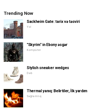
Trending Now
Sackheim Gate: tarix və təsviri
Yol
"Skyrim" in Ebony əsgər
Kompüter
Stylish sneaker wedges
Dəb
Thermal yanıq: Belirtiler, İlk yardım
Sağlamlıq