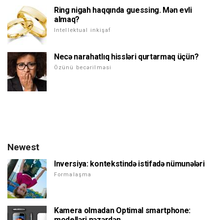
Ring nigah haqqında guessing. Mən evli
almaq?
Intellektual inkişaf
Necə narahatlıq hissləri qurtarmaq üçün?
Özünü becərilməsi
Newest
Inversiya: kontekstində istifadə nümunələri
Formalaşma
Kamera olmadan Optimal smartphone:
modelləri nəzərdən