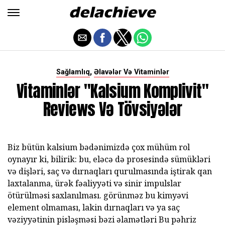
,
Sağlamlıq
Əlavələr Və Vitaminlər
Vitaminlər "Kalsium Komplivit"
Reviews Və Tövsiyələr
Biz bütün kalsium bədənimizdə çox mühüm rol
oynayır ki, bilirik: bu, eləcə də prosesində sümükləri
və dişləri, saç və dırnaqları qurulmasında iştirak qan
laxtalanma, ürək fəaliyyəti və sinir impulslar
ötürülməsi saxlanılması. görünməz bu kimyəvi
element olmaması, lakin dırnaqları və ya saç
vəziyyətinin pisləşməsi bəzi əlamətləri Bu pəhriz