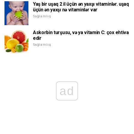
Yaş bir uşaq 2 il üçün ən yaxşı vitaminlər. uşaq
üçün ən yaxşı nə vitaminlər var
Sağlamlıq
Askorbin turşusu, və ya vitamin C: çox ehtiva
edir
Sağlamlıq
ad