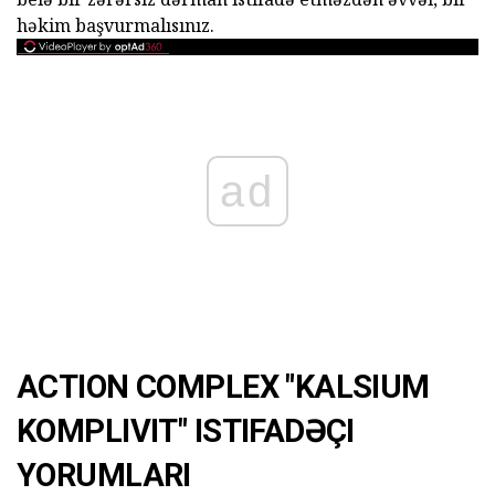
həkim başvurmalısınız.
ad
ACTION COMPLEX "KALSIUM
KOMPLIVIT" ISTIFADƏÇI
YORUMLARI