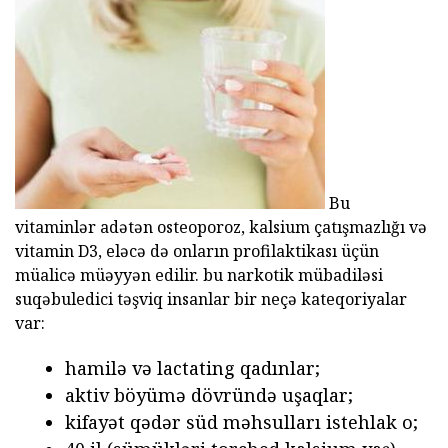
Bu
vitaminlər adətən osteoporoz, kalsium çatışmazlığı və
vitamin D3, eləcə də onların profilaktikası üçün
müalicə müəyyən edilir. bu narkotik mübadiləsi
suqəbuledici təşviq insanlar bir neçə kateqoriyalar
var:
hamilə və lactating qadınlar;
aktiv böyümə dövründə uşaqlar;
kifayət qədər süd məhsulları istehlak o;