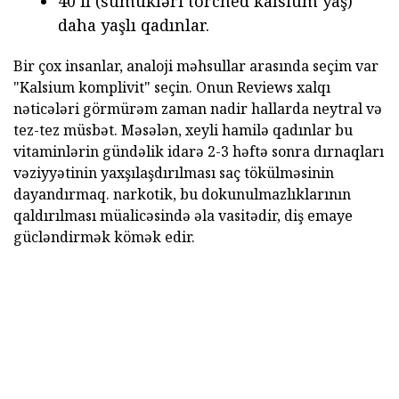
40 il (sümükləri torched kalsium yaş)
daha yaşlı qadınlar.
Bir çox insanlar, analoji məhsullar arasında seçim var
"Kalsium komplivit" seçin. Onun Reviews xalqı
nəticələri görmürəm zaman nadir hallarda neytral və
tez-tez müsbət. Məsələn, xeyli hamilə qadınlar bu
vitaminlərin gündəlik idarə 2-3 həftə sonra dırnaqları
vəziyyətinin yaxşılaşdırılması saç tökülməsinin
dayandırmaq. narkotik, bu dokunulmazlıklarının
qaldırılması müalicəsində əla vasitədir, diş emaye
gücləndirmək kömək edir.