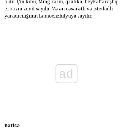
oldu. Çin kimi, Ming rəsm, qrafika, heykəltəraşlıq
erotizm zenit sayılır. Və ən cəsarətli və istedadlı
yaradıcılığının Lamochzhilyuya sayılır.
ad
nəticə