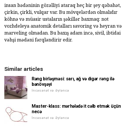
insan bədəninin gözəlliyi ataraq heç bir şey qəbahət,
çirkin, çirkli, vulqar var. Bu mövqelərdən olmalıdır
köhnə və müasir ustaların şəkillər baxmaq: not
vozhdeleya anatomik detalları savoring və heyran və
marveling olmadan. Bu baxış adam incə, sivil, ibtidai
vəhşi mədəni fərqləndirir edir.
Similar articles
Rəng birləşməsi: sarı, ağ və digər rəng ilə
bənövşəyi
İncəsənət və Əyləncə
Master-klass: mərhələdə it cəlb etmək üçün
necə
İncəsənət və Əyləncə