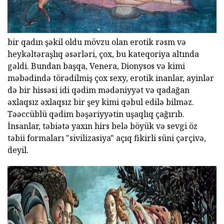
bir qadın şəkil oldu mövzu olan erotik rəsm və
heykəltəraşlıq əsərləri, çox, bu kateqoriya altında
gəldi. Bundan başqa, Venera, Dionysos və kimi
məbədində törədilmiş çox sexy, erotik inanlar, ayinlər
də bir hissəsi idi qədim mədəniyyət və qadağan
əxlaqsız əxlaqsız bir şey kimi qəbul edilə bilməz.
Təəccüblü qədim bəşəriyyətin uşaqlıq çağırıb.
İnsanlar, təbiətə yaxın hirs belə böyük və sevgi öz
təbii formaları "sivilizasiya" açıq fikirli süni çərçivə,
deyil.