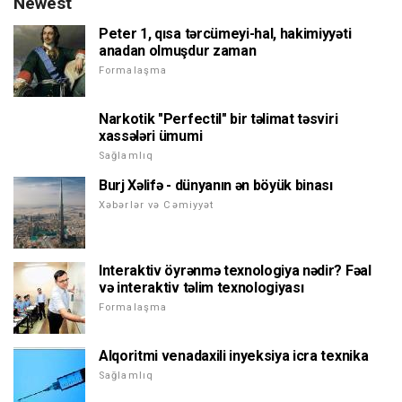
Newest
Peter 1, qısa tərcümeyi-hal, hakimiyyəti
anadan olmuşdur zaman
Formalaşma
Narkotik "Perfectil" bir təlimat təsviri
xassələri ümumi
Sağlamlıq
Burj Xəlifə - dünyanın ən böyük binası
Xəbərlər və Cəmiyyət
Interaktiv öyrənmə texnologiya nədir? Fəal
və interaktiv təlim texnologiyası
Formalaşma
Alqoritmi venadaxili inyeksiya icra texnika
Sağlamlıq