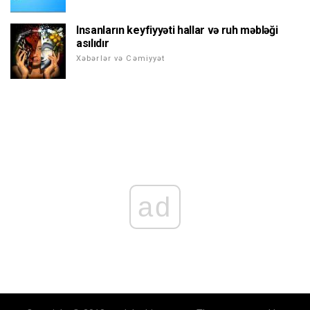
Insanların keyfiyyəti hallar və ruh məbləği
asılıdır
Xəbərlər və Cəmiyyət
ad