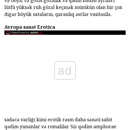
və Goya, və gözəl gözəllik və qadın bədən əyriləri
lütfü yüksək ruh gözəl keçmək mümkün olan bir çox
digər böyük ustaların, qaranlıq əsrlər vasitəsilə.
Avropa sənət Erotica
ad
sadəcə varlığı kimi erotik rəsm daha sənəti sabit
qədim yunanlar və romalılar. Siz qədim amphorae