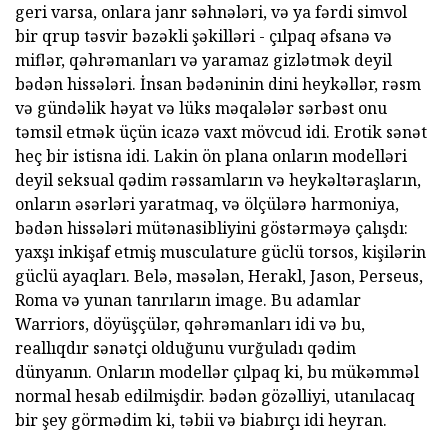
geri varsa, onlara janr səhnələri, və ya fərdi simvol
bir qrup təsvir bəzəkli şəkilləri - çılpaq əfsanə və
miflər, qəhrəmanları və yaramaz gizlətmək deyil
bədən hissələri. İnsan bədəninin dini heykəllər, rəsm
və gündəlik həyat və lüks məqalələr sərbəst onu
təmsil etmək üçün icazə vaxt mövcud idi. Erotik sənət
heç bir istisna idi. Lakin ön plana onların modelləri
deyil seksual qədim rəssamların və heykəltəraşların,
onların əsərləri yaratmaq, və ölçülərə harmoniya,
bədən hissələri mütənasibliyini göstərməyə çalışdı:
yaxşı inkişaf etmiş musculature güclü torsos, kişilərin
güclü ayaqları. Belə, məsələn, Herakl, Jason, Perseus,
Roma və yunan tanrıların image. Bu adamlar
Warriors, döyüşçülər, qəhrəmanları idi və bu,
reallıqdır sənətçi olduğunu vurğuladı qədim
dünyanın. Onların modellər çılpaq ki, bu mükəmməl
normal hesab edilmişdir. bədən gözəlliyi, utanılacaq
bir şey görmədim ki, təbii və biabırçı idi heyran.