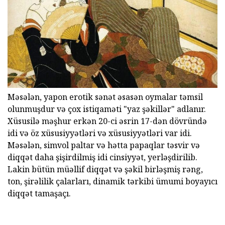
Məsələn, yapon erotik sənət əsasən oymalar təmsil
olunmuşdur və çox istiqaməti "yaz şəkillər" adlanır.
Xüsusilə məşhur erkən 20-ci əsrin 17-dən dövründə
idi və öz xüsusiyyətləri və xüsusiyyətləri var idi.
Məsələn, simvol paltar və hətta papaqlar təsvir və
diqqət daha şişirdilmiş idi cinsiyyət, yerləşdirilib.
Lakin bütün müəllif diqqət və şəkil birləşmiş rəng,
ton, şirəlilik çalarları, dinamik tərkibi ümumi boyayıcı
diqqət tamaşaçı.