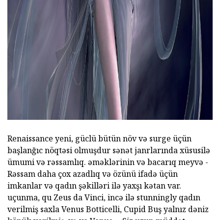
Renaissance yeni, güclü bütün növ və surge üçün
başlanğıc nöqtəsi olmuşdur sənət janrlarında xüsusilə
ümumi və rəssamlıq. əməklərinin və bacarıq meyvə -
Rəssam daha çox azadlıq və özünü ifadə üçün
imkanlar və qadın şəkilləri ilə yaxşı kətan var.
uçunma, qu Zeus da Vinci, incə ilə stunningly qadın
verilmiş saxla Venus Botticelli, Cupid Buş yalnız dəniz