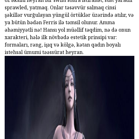
öz əksini heyran bir swim sonra istirahət, süst yaradır
sprawled, yatmaq. Onlar təsəvvür salmaq cinsi
şəkillər vurğulayan yüngül örtüklər üzərində atılır, və
ya bütün bədən Ferris ilə təmsil olunur. Amma
əhəmiyyətli nə! Hansı yol müəllif təqdim, nə də onun
xarakteri, hələ ilk növbədə estetik prinsipi var:
formaları, rəng, işıq və kölgə, kətan qadın boyalı
istehsal ümumi təəssürat heyran.