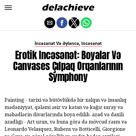
,
İncəsənət Və Əyləncə
Incəsənət
Erotik Incəsənət: Boyalar Və
Canvases Çılpaq Orqanlarının
Symphony
Painting - tarixi və bütövlükdə bir xalqın və insanlıq
mədəniyyət, qələmi əsir və kətan və kağız saray və
məbədlərin divarlarında boya edilib. azad və daxili
azadlığı - Art uzun, və buna görə də mövcud rəsm və
Leonardo Velasquez, Rubens və Botticelli, Giorgione