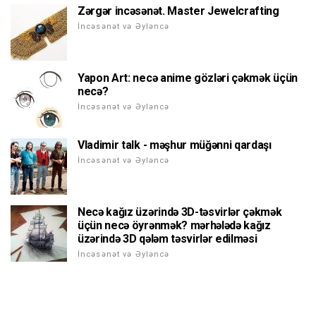
Zərgər incəsənət. Master Jewelcrafting
İncəsənət və Əyləncə
Yapon Art: necə anime gözləri çəkmək üçün
necə?
İncəsənət və Əyləncə
Vladimir talk - məşhur müğənni qardaşı
İncəsənət və Əyləncə
Necə kağız üzərində 3D-təsvirlər çəkmək
üçün necə öyrənmək? mərhələdə kağız
üzərində 3D qələm təsvirlər edilməsi
İncəsənət və Əyləncə