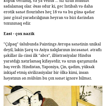
köpük verilmiş, və ya Venus ... Siz uzun müddət
sadalamaq olar. Əsas odur ki, gec İntibah və daha
erotik sənət flourishes heç 18 və və bu günə qədər
janr gözəl yaradıcılığının heyran və bizi dərindən
toxunmaq edir.
East - çox nazik
"Çılpaq" üslubunda Paintings Avropa sənətinin unikal
deyil, lakin Şərq və Asiya xalqlarının incəsənət. ətraflı
şəkillər ilə cinsi ilk "abcs", illüstrasiyalar Hindus
yaratdığı xatırlamaq kifayətdir, və uzun qarşımızda
baş verib. Hindistan, Yaponiya, Çin, qədim, yüksək
inkişaf etmiş sivilizasiyalar bir ölkə kimi, insan
həyatının ən mühüm bu çox sənət ignore bilməz.