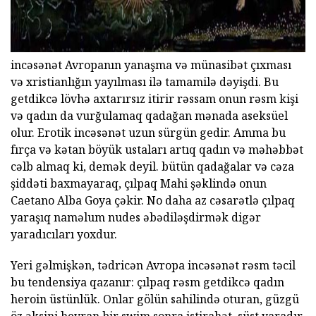
incəsənət Avropanın yanaşma və münasibət çıxması
və xristianlığın yayılması ilə tamamilə dəyişdi. Bu
getdikcə lövhə axtarırsız itirir rəssam onun rəsm kişi
və qadın da vurğulamaq qadağan mənada aseksüel
olur. Erotik incəsənət uzun sürgün gedir. Amma bu
fırça və kətan böyük ustaları artıq qadın və məhəbbət
cəlb almaq ki, demək deyil. bütün qadağalar və cəza
şiddəti baxmayaraq, çılpaq Mahi şəklində onun
Caetano Alba Goya çəkir. No daha az cəsarətlə çılpaq
yaraşıq naməlum nudes əbədiləşdirmək digər
yaradıcıları yoxdur.
Yeri gəlmişkən, tədricən Avropa incəsənət rəsm təcil
bu tendensiya qazanır: çılpaq rəsm getdikcə qadın
heroin üstünlük. Onlar gölün sahilində oturan, güzgü