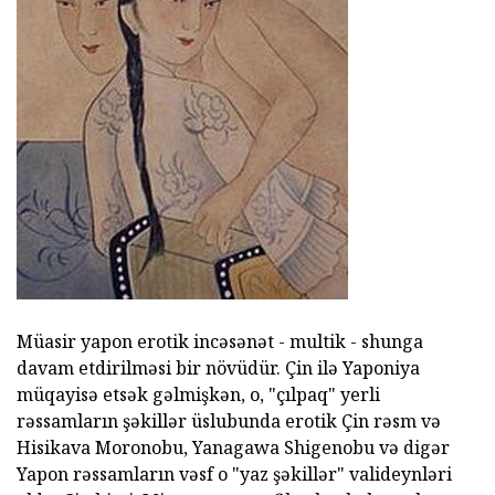
Müasir yapon erotik incəsənət - multik - shunga
davam etdirilməsi bir növüdür. Çin ilə Yaponiya
müqayisə etsək gəlmişkən, o, "çılpaq" yerli
rəssamların şəkillər üslubunda erotik Çin rəsm və
Hisikava Moronobu, Yanagawa Shigenobu və digər
Yapon rəssamların vəsf o "yaz şəkillər" valideynləri