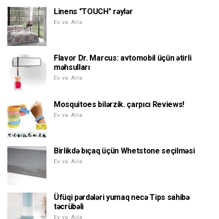
Linens "TOUCH" rəylər
Ev və Ailə
Flavor Dr. Marcus: avtomobil üçün ətirli
məhsulları
Ev və Ailə
Mosquitoes bilərzik. çarpıcı Reviews!
Ev və Ailə
Birlikdə bıçaq üçün Whetstone seçilməsi
Ev və Ailə
Üfüqi pərdələri yumaq necə Tips sahibə
təcrübəli
Ev və Ailə