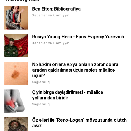
Ben Elton: Biblioqrafiya
Xəbərlər və Cəmiyyət
Rusiya Young Hero - Epov Evgeniy Yurevich
Xəbərlər və Cəmiyyət
Nə həkim onlara və ya onların zərər sonra
aradan qaldırılması üçün moles müalicə
üçün?
Sağlamlıq
Çiyin birgə dəyişdirilməsi - müalicə
yollarından biridir
Sağlamlıq
Öz əlləri ilə "Reno-Logan" mövzusunda clutch
əvəz