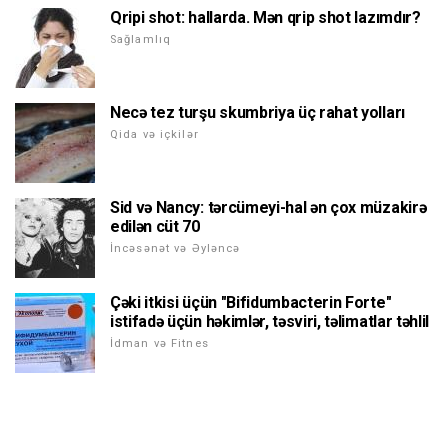
Qripi shot: hallarda. Mən qrip shot lazımdır?
Sağlamlıq
Necə tez turşu skumbriya üç rahat yolları
Qida və içkilər
Sid və Nancy: tərcümeyi-hal ən çox müzakirə
edilən cüt 70
İncəsənət və Əyləncə
Çəki itkisi üçün "Bifidumbacterin Forte"
istifadə üçün həkimlər, təsviri, təlimatlar təhlil
İdman və Fitnes