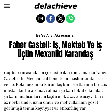
,
Ev Və Ailə
Aksesuarlar
Faber Castell: Iş, Məktəb Və Iş
Üçün Mexaniki Karandaş
rəqibləri arasında ən çox axtarılan sonra marka Faber
Castell edir
Mechanical Pencils
ən məşhur əmtəə səs
verib. Belə mexaniki karandaş kimi sortlarının bir çox
müştərilər bu əfsanəvi alman şirkəti təklif edə bilər.
şirkətin məhsulları birləşdirmək əsas xüsusiyyətləri
öz növbəsində, uzun ömür və məhsullarının gözəl
görünüşü təmin keyfiyyət və etibarlılıq var.