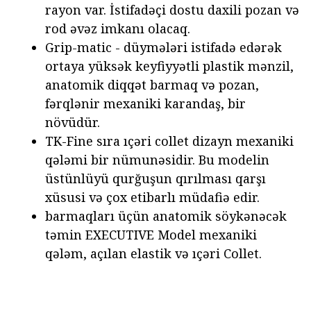
rayon var. İstifadəçi dostu daxili pozan və
rod əvəz imkanı olacaq.
Grip-matic - düymələri istifadə edərək
ortaya yüksək keyfiyyətli plastik mənzil,
anatomik diqqət barmaq və pozan,
fərqlənir mexaniki karandaş, bir
növüdür.
TK-Fine sıra ıçəri collet dizayn mexaniki
qələmi bir nümunəsidir. Bu modelin
üstünlüyü qurğuşun qırılması qarşı
xüsusi və çox etibarlı müdafiə edir.
barmaqları üçün anatomik söykənəcək
təmin EXECUTIVE Model mexaniki
qələm, açılan elastik və ıçəri Collet.