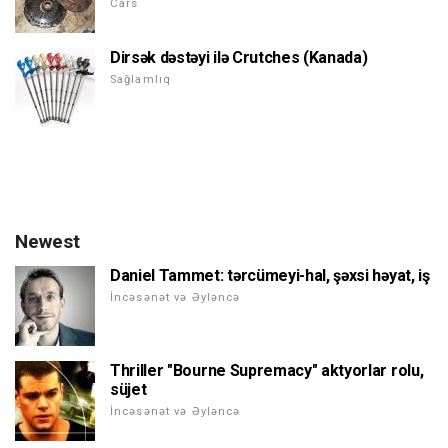
Cars
Dirsək dəstəyi ilə Crutches (Kanada)
Sağlamlıq
Newest
Daniel Tammet: tərcümeyi-hal, şəxsi həyat, iş
İncəsənət və Əyləncə
Thriller "Bourne Supremacy" aktyorlar rolu,
süjet
İncəsənət və Əyləncə