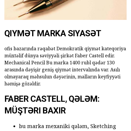
QIYMƏT MARKA SIYASƏT
ofis bazarında rəqabət Demokratik qiymət kateqoriya
müxtəlif dünya səviyyəli şirkət Faber Castell edir.
Mechanical Pencil Bu marka 1400 rubl qədər 130
arasında dəyişir geniş qiymət intervalında var. Asılı
olmayaraq məhsulun dəyərinin, malların keyfiyyəti
həmişə gözəldir.
FABER CASTELL, QƏLƏM:
MÜŞTƏRI BAXIR
bu marka mexaniki qələm, Sketching