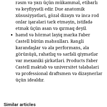
rəsm və yazı üçün mükəmməl, etibarlı
və keyfiyyətli edir. Due anatomik
xüsusiyyətləri, gözəl dizayn və incə rod
onlar işarələri tərk etməyin, istifadə
etmək üçün asan və qırmaq deyil.
həmd və hörmət layiq marka Faber
Castell bütün məhsulları. Rəngli
karandaşlar və əla performans, əla
görünüşü, rahatlıq və sərfəli qiymətlər
var mexaniki şirkətləri. Products Faber
Castell məktəb və universitet tələbələri
və professional draftsmen və dizaynerlər
üçün idealdır.
Similar articles