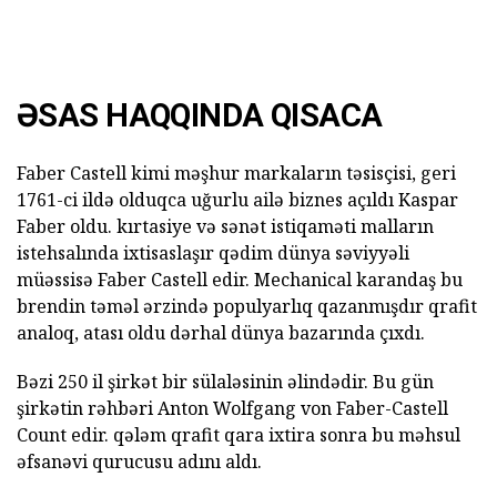
ƏSAS HAQQINDA QISACA
Faber Castell kimi məşhur markaların təsisçisi, geri
1761-ci ildə olduqca uğurlu ailə biznes açıldı Kaspar
Faber oldu. kırtasiye və sənət istiqaməti malların
istehsalında ixtisaslaşır qədim dünya səviyyəli
müəssisə Faber Castell edir. Mechanical karandaş bu
brendin təməl ərzində populyarlıq qazanmışdır qrafit
analoq, atası oldu dərhal dünya bazarında çıxdı.
Bəzi 250 il şirkət bir sülaləsinin əlindədir. Bu gün
şirkətin rəhbəri Anton Wolfgang von Faber-Castell
Count edir. qələm qrafit qara ixtira sonra bu məhsul
əfsanəvi qurucusu adını aldı.