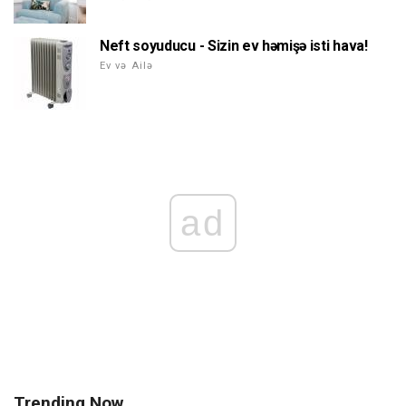
Neft soyuducu - Sizin ev həmişə isti hava!
Ev və Ailə
ad
Trending Now