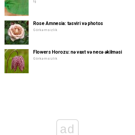
Iş
Rose Amnesia: təsviri və photos
Görkəmsizlik
Flowers Horozu: nə vaxt və necə əkilməsi
Görkəmsizlik
ad