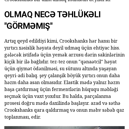
OLMAQ NECƏ TƏHLÜKƏLI
"GÖRMƏMIŞ"
Artıq qeyd edildiyi kimi, Crookshanks hər hansı bir
yırtıcı xəsislik həyata deyil udmaq üçün ehtiyac hiss.
gələcək istifadə üçün yemək arzusu dərin sakinlərinin
kiçik bir ilə bağlıdır. tez-tez onun "qənaətcil" həyat
üçün qiymət ödənilməsi, su sütunu altında yaşayan
qeyri-adi balıq. şey çalanşik böyük yırtıcı onun daha
həzm daha asan olmasıdır. Elastik mədə yalnız həzm
başa çatdırmaq üçün fermentlərin hüququ məbləği
seçmək üçün vaxt yoxdur. Bu halda, parçalanma
prosesi doğru mədə daxilində başlayır. azad və səthə
Crookshanks qara qaldırmaq və onun məhv səbəb qaz
toplanması, edir.