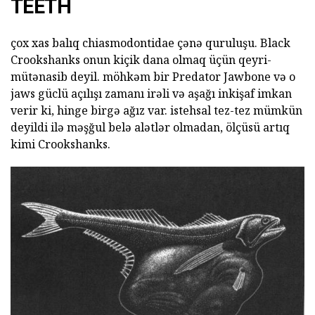
TEETH
çox xas balıq chiasmodontidae çənə quruluşu. Black
Crookshanks onun kiçik dana olmaq üçün qeyri-
mütənasib deyil. möhkəm bir Predator Jawbone və o
jaws güclü açılışı zamanı irəli və aşağı inkişaf imkan
verir ki, hinge birgə ağız var. istehsal tez-tez mümkün
deyildi ilə məşğul belə alətlər olmadan, ölçüsü artıq
kimi Crookshanks.