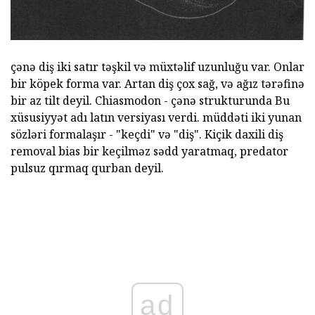
çənə diş iki satır təşkil və müxtəlif uzunluğu var. Onlar
bir köpek forma var. Artan diş çox sağ, və ağız tərəfinə
bir az tilt deyil. Chiasmodon - çənə strukturunda Bu
xüsusiyyət adı latın versiyası verdi. müddəti iki yunan
sözləri formalaşır - "keçdi" və "diş". Kiçik daxili diş
removal bias bir keçilməz sədd yaratmaq, predator
pulsuz qırmaq qurban deyil.
ad