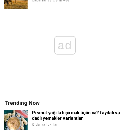
Xəbərlər və Cəmiyyət
ad
Trending Now
Peanut yağ ilə bişirmək üçün nə? faydalı və
dadlı yeməklər variantlar
Qida və içkilər