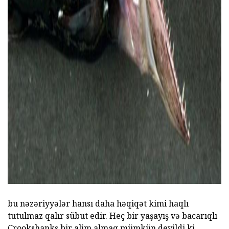
ad
bu nəzəriyyələr hansı daha həqiqət kimi haqlı
tutulmaz qalır sübut edir. Heç bir yaşayış və bacarıqlı
Crookshanks bir alim almaq mümkün deyildi ki.