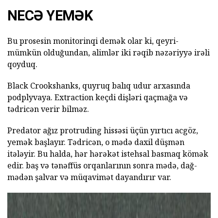
NECƏ YEMƏK
Bu prosesin monitorinqi demək olar ki, qeyri-
mümkün olduğundan, alimlər iki rəqib nəzəriyyə irəli
qoyduq.
Black Crookshanks, quyruq balıq udur arxasında
podplyvaya. Extraction keçdi dişləri qaçmağa və
tədricən verir bilməz.
Predator ağız protruding hissəsi üçün yırtıcı acgöz,
yemək başlayır. Tədricən, o mədə daxil düşmən
itələyir. Bu halda, hər hərəkət istehsal basmaq kömək
edir. baş və tənəffüs orqanlarının sonra mədə, dağ-
mədən şalvar və müqavimət dayandırır var.