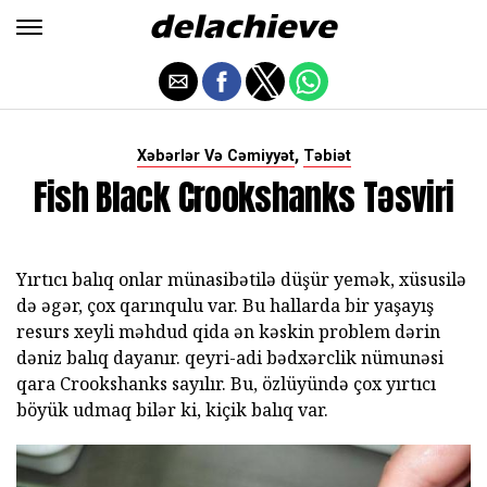
,
Xəbərlər Və Cəmiyyət
Təbiət
Fish Black Crookshanks Təsviri
Yırtıcı balıq onlar münasibətilə düşür yemək, xüsusilə
də əgər, çox qarınqulu var. Bu hallarda bir yaşayış
resurs xeyli məhdud qida ən kəskin problem dərin
dəniz balıq dayanır. qeyri-adi bədxərclik nümunəsi
qara Crookshanks sayılır. Bu, özlüyündə çox yırtıcı
böyük udmaq bilər ki, kiçik balıq var.