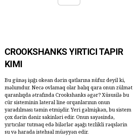
CROOKSHANKS YIRTICI TAPIR
KIMI
Bu günəş işığı okean dərin qatlarına nüfuz deyil ki,
məlumdur. Necə ovlamaq olar balıq qara onun zülmət
qaranlıqda ətrafında Crookshanks əgər? Xüsusilə bu
cür sisteminin lateral line orqanlarının onun
yaradılması təmin etmişdir. Yeri gəlmişkən, bu sistem
çox dərin dəniz sakinləri edir. Onun sayəsində,
yırtıcılar tutmaq edə bilərlər aşağı tezlikli rəqslərin
su və harada istehsal müəyyən edir.