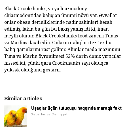
Black Crookshanks, və ya hiazmodony
chiasmodontidae balıq ən ümumi növü var. Əvvəllər
onlar okean dərinliklərində nadir sakinləri hesab
edilmiş, lakin bu gün bu baxış yanlış idi ki, iman
meylli olunur. Black Crookshanks food zənciri Tunas
və Marlins daxil edin. Onların qalıqları tez-tez bu
balıq qarınlarını rast gəlinir. Alimlər mədə məzmunu
Tuna və Marlin öyrənilməsi 52% dərin dəniz yırtıcılar
hissəsi idi, çünki qara Crookshanks sayı olduqca
yüksək olduğunu göstərir.
Similar articles
Uşaqlar üçün tutuquşu haqqında maraqlı fakt
Xəbərlər və Cəmiyyət