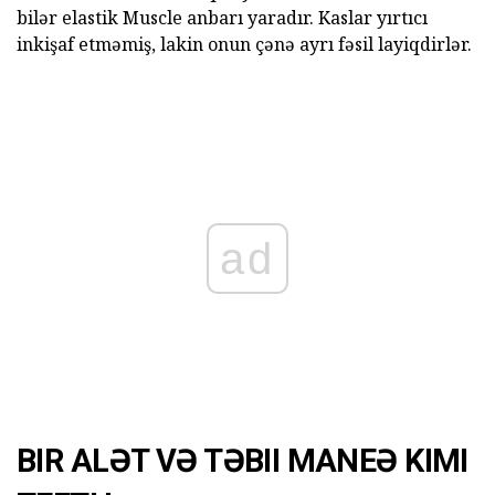
bilər elastik Muscle anbarı yaradır. Kaslar yırtıcı
inkişaf etməmiş, lakin onun çənə ayrı fəsil layiqdirlər.
ad
BIR ALƏT VƏ TƏBII MANEƏ KIMI