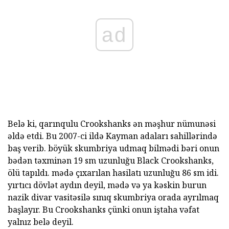
ad
Belə ki, qarınqulu Crookshanks ən məşhur nümunəsi
əldə etdi. Bu 2007-ci ildə Kayman adaları sahillərində
baş verib. böyük skumbriya udmaq bilmədi bəri onun
bədən təxminən 19 sm uzunluğu Black Crookshanks,
ölü tapıldı. mədə çıxarılan hasilatı uzunluğu 86 sm idi.
yırtıcı dövlət aydın deyil, mədə və ya kəskin burun
nazik divar vasitəsilə sınıq skumbriya orada ayrılmaq
başlayır. Bu Crookshanks çünki onun iştaha vəfat
yalnız belə deyil.