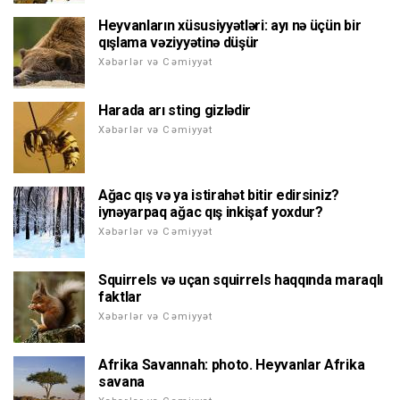
Heyvanların xüsusiyyətləri: ayı nə üçün bir
qışlama vəziyyətinə düşür
Xəbərlər və Cəmiyyət
Harada arı sting gizlədir
Xəbərlər və Cəmiyyət
Ağac qış və ya istirahət bitir edirsiniz?
iynəyarpaq ağac qış inkişaf yoxdur?
Xəbərlər və Cəmiyyət
Squirrels və uçan squirrels haqqında maraqlı
faktlar
Xəbərlər və Cəmiyyət
Afrika Savannah: photo. Heyvanlar Afrika
savana