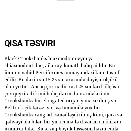
QISA TƏSVIRI
Black Crookshanks hiazmodontovym ya
chiasmodontidae, ailə ray-kanatlı balıq aiddir. Bu
ümumi vahid Perciformes nümayəndəsi kimi təsnif
edilir. Bu dərin su 15 25 sm arasında dəyişir ölçüsü
olan yırtıcı. Ancaq çox nadir rast 25 sm fərdi ölçüsü.
çox qeyri-adi kimi balıq dərin dəniz növlərinin,
Crookshanks bir elongated orqan yana sıxılmış var.
Bel fin kiçik tərəzi var və tamamilə yoxdur.
Crookshanks rəng adı sənədləşdirilmiş kimi, qara və
qəhvəyi ola bilər. bir yırtıcı mədə divarları möhkəm
uzanırdı bilər. Bu ərzaq böyük hissəsini həzm edilə