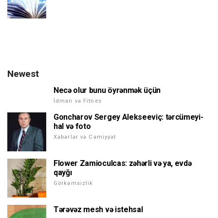
Newest
Necə olur bunu öyrənmək üçün
İdman və Fitnes
Goncharov Sergey Alekseeviç: tərcümeyi-
hal və foto
Xəbərlər və Cəmiyyət
Flower Zamioculcas: zəhərli və ya, evdə
qayğı
Görkəmsizlik
Tərəvəz mesh və istehsal