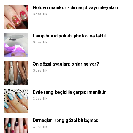
Golden manikür - dırnaq dizayn ideyaları
Gözəllik
Lamp hibrid polish: photos və təhlil
Gözəllik
Ən gözəl ayaqları: onlar nə var?
Gözəllik
Evdə rəng keçid ilə çarpıcı manikür
Gözəllik
Dırnaqları rəng gözəl birləşməsi
Gözəllik