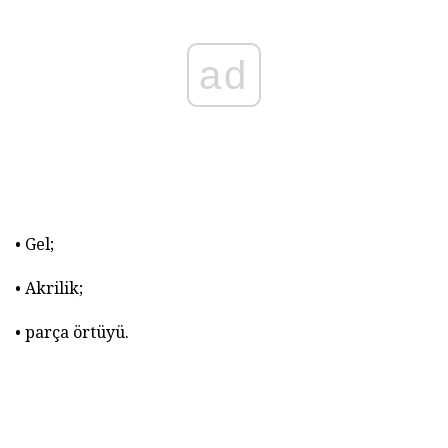
ad
• Gel;
• Akrilik;
• parça örtüyü.