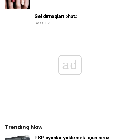
Gel dırnaqları əhatə
Gözəllik
ad
Trending Now
PSP oyunlar yüklemek üçün necə