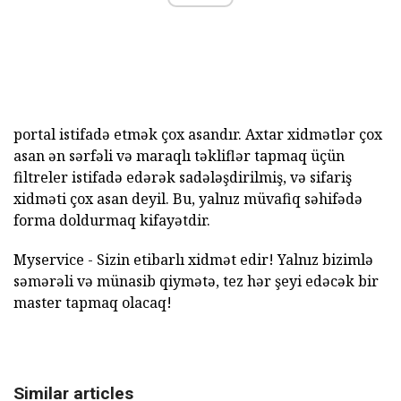
portal istifadə etmək çox asandır. Axtar xidmətlər çox
asan ən sərfəli və maraqlı təkliflər tapmaq üçün
filtreler istifadə edərək sadələşdirilmiş, və sifariş
xidməti çox asan deyil. Bu, yalnız müvafiq səhifədə
forma doldurmaq kifayətdir.
Myservice - Sizin etibarlı xidmət edir! Yalnız bizimlə
səmərəli və münasib qiymətə, tez hər şeyi edəcək bir
master tapmaq olacaq!
Similar articles