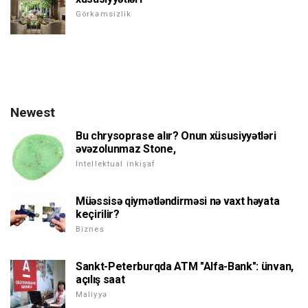
Görkəmsizlik
Newest
Bu chrysoprase alır? Onun xüsusiyyətləri
əvəzolunmaz Stone,
Intellektual inkişaf
Müəssisə qiymətləndirməsi nə vaxt həyata
keçirilir?
Biznes
Sankt-Peterburqda ATM "Alfa-Bank": ünvan,
açılış saat
Maliyyə