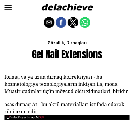
,
Gözəllik
Dırnaqları
Gel Nail Extensions
forma, və ya uzun dırnaq korreksiyası - bu
kosmetologiya texnologiyaların inkişafı ilə, moda
Müasir qadınlar üçün mövcud oldu xidmətləri, biridir.
əsas dırnaq At - bu akril materialları istifadə edərək
süni uzun edir: