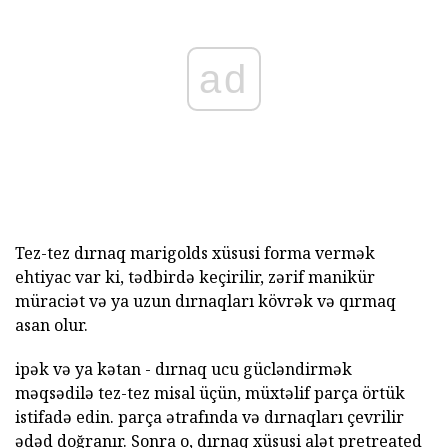
ad
Tez-tez dırnaq marigolds xüsusi forma vermək
ehtiyac var ki, tədbirdə keçirilir, zərif manikür
müraciət və ya uzun dırnaqları kövrək və qırmaq
asan olur.
ipək və ya kətan - dırnaq ucu gücləndirmək
məqsədilə tez-tez misal üçün, müxtəlif parça örtük
istifadə edin. parça ətrafında və dırnaqları çevrilir
ədəd doğranır. Sonra o, dırnaq xüsusi alət pretreated