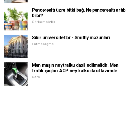
Pəncərəaltı üzrə bitki bağ. Nə pəncərəaltı artıb
bilər?
Görkəmsizlik
Sibir universitetlər - Smithy məzunları
Formalaşma
Mən maşın neytralku daxil edilməlidir. Mən
trafik işıqları ACP neytralku daxil lazımdır
Cars