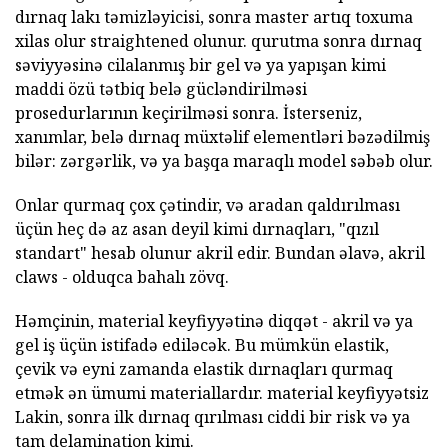
dırnaq lakı təmizləyicisi, sonra master artıq toxuma
xilas olur straightened olunur. qurutma sonra dırnaq
səviyyəsinə cilalanmış bir gel və ya yapışan kimi
maddi özü tətbiq belə gücləndirilməsi
prosedurlarının keçirilməsi sonra. İsterseniz,
xanımlar, belə dırnaq müxtəlif elementləri bəzədilmiş
bilər: zərgərlik, və ya başqa maraqlı model səbəb olur.
Onlar qurmaq çox çətindir, və aradan qaldırılması
üçün heç də az asan deyil kimi dırnaqları, "qızıl
standart" hesab olunur akril edir. Bundan əlavə, akril
claws - olduqca bahalı zövq.
Həmçinin, material keyfiyyətinə diqqət - akril və ya
gel iş üçün istifadə ediləcək. Bu mümkün elastik,
çevik və eyni zamanda elastik dırnaqları qurmaq
etmək ən ümumi materiallardır. material keyfiyyətsiz
Lakin, sonra ilk dırnaq qırılması ciddi bir risk və ya
tam delamination kimi.