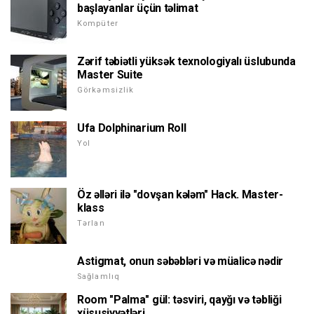
başlayanlar üçün təlimat
Kompüter
Zərif təbiətli yüksək texnologiyalı üslubunda
Master Suite
Görkəmsizlik
Ufa Dolphinarium Roll
Yol
Öz əlləri ilə "dovşan kələm" Hack. Master-
klass
Tərlan
Astigmat, onun səbəbləri və müalicə nədir
Sağlamlıq
Room "Palma" gül: təsviri, qayğı və təbliği
xüsusiyyətləri