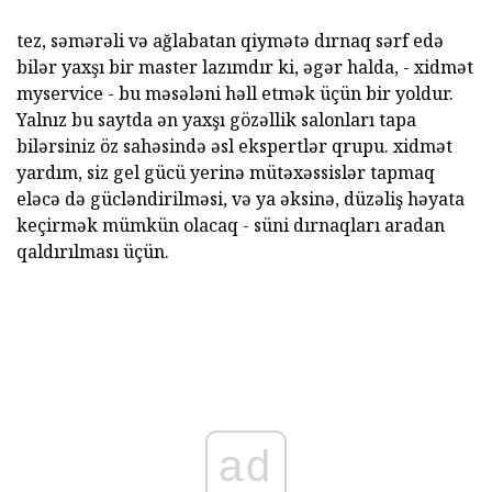
tez, səmərəli və ağlabatan qiymətə dırnaq sərf edə
bilər yaxşı bir master lazımdır ki, əgər halda, - xidmət
myservice - bu məsələni həll etmək üçün bir yoldur.
Yalnız bu saytda ən yaxşı gözəllik salonları tapa
bilərsiniz öz sahəsində əsl ekspertlər qrupu. xidmət
yardım, siz gel gücü yerinə mütəxəssislər tapmaq
eləcə də gücləndirilməsi, və ya əksinə, düzəliş həyata
keçirmək mümkün olacaq - süni dırnaqları aradan
qaldırılması üçün.
ad