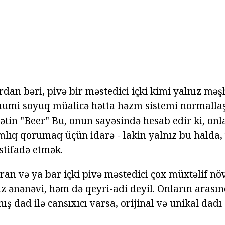
an bəri, pivə bir məstedici içki kimi yalnız məşh
mumi soyuq müalicə hətta həzm sistemi normalla
ətin "Beer" Bu, onun sayəsində hesab edir ki, onl
lıq qorumaq üçün idarə - lakin yalnız bu halda,
istifadə etmək.
oran və ya bar içki pivə məstedici çox müxtəlif nö
z ənənəvi, həm də qeyri-adi deyil. Onların arasın
anış dad ilə cansıxıcı varsa, orijinal və unikal dad