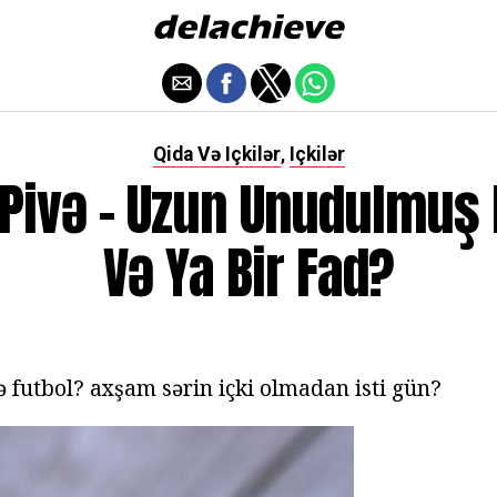
Qida Və Içkilər
Içkilər
,
 Pivə - Uzun Unudulmuş
Və Ya Bir Fad?
 futbol? axşam sərin içki olmadan isti gün?