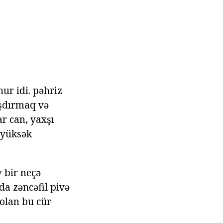
ur idi. pəhriz
şdırmaq və
ar can, yaxşı
 yüksək
v bir neçə
da zəncəfil pivə
ı olan bu cür