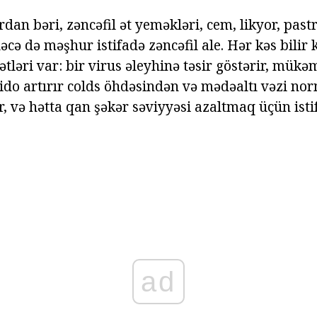
n bəri, zəncəfil ət yeməkləri, cem, likyor, pastr
əcə də məşhur istifadə zəncəfil ale. Hər kəs bilir k
tləri var: bir virus əleyhinə təsir göstərir, mük
ibido artırır colds öhdəsindən və mədəaltı vəzi n
, və hətta qan şəkər səviyyəsi azaltmaq üçün isti
ad