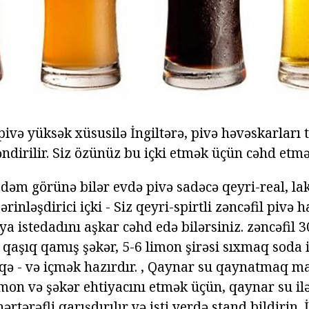
 pivə yüksək xüsusilə İngiltərə, pivə həvəskarları 
ndirilir. Siz özünüz bu içki etmək üçün cəhd etmə
 dəm görünə bilər evdə pivə sadəcə qeyri-real, la
sərinləşdirici içki - Siz qeyri-spirtli zəncəfil pivə
ya istedadını aşkar cəhd edə bilərsiniz. zəncəfil 
 qaşıq qamış şəkər, 5-6 limon şirəsi sıxmaq soda ik
iqə - və içmək hazırdır. , Qaynar su qaynatmaq ma
limon və şəkər ehtiyacını etmək üçün, qaynar su il
rtərəfli qarışdırılır və isti yerdə stand bildirin.