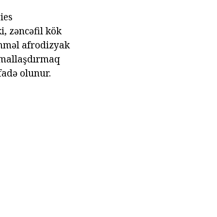
ies
i, zəncəfil kök
əmməl afrodizyak
ormallaşdırmaq
fadə olunur.