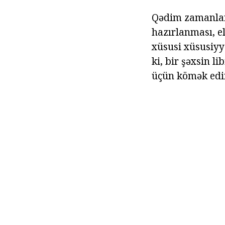
Qədim zamanlarda
hazırlanması, el
xüsusi xüsusiyyə
ki, bir şəxsin l
üçün kömək edir