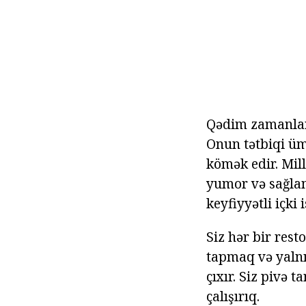
Qədim zamanlard
Onun tətbiqi ü
kömək edir. Mill
yumor və sağlam
keyfiyyətli içki 
Siz hər bir rest
tapmaq və yalnı
çıxır. Siz pivə t
çalışırıq.