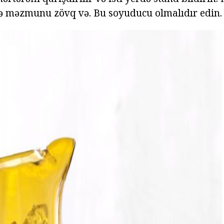
və məzmunu zövq və. Bu soyuducu olmalıdır edin.