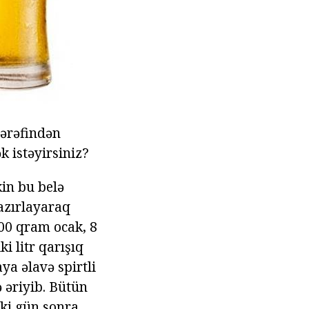
tərəfindən
k istəyirsiniz?
kin bu belə
 hazırlayaraq
300 qram ocak, 8
i litr qarışıq
ya əlavə spirtli
ə əriyib. Bütün
 İki gün sonra