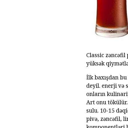
Classic zəncəfil
yüksək qiymətlə
İlk baxışdan bu
deyil. enerji və 
onların kulinari
Art onu tökülür.
sulu. 10-15 dəq
pivə, zəncəfil, 
komponentləri hə