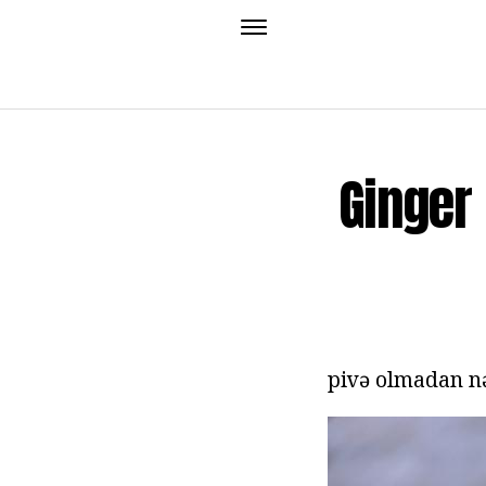
Ginger
pivə olmadan nə