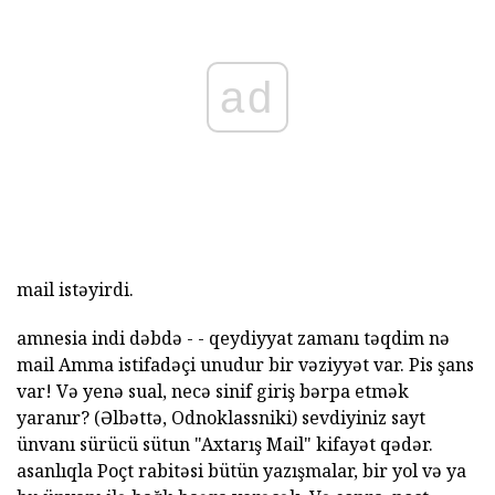
ad
mail istəyirdi.
amnesia indi dəbdə - - qeydiyyat zamanı təqdim nə
mail Amma istifadəçi unudur bir vəziyyət var. Pis şans
var! Və yenə sual, necə sinif giriş bərpa etmək
yaranır? (Əlbəttə, Odnoklassniki) sevdiyiniz sayt
ünvanı sürücü sütun "Axtarış Mail" kifayət qədər.
asanlıqla Poçt rabitəsi bütün yazışmalar, bir yol və ya