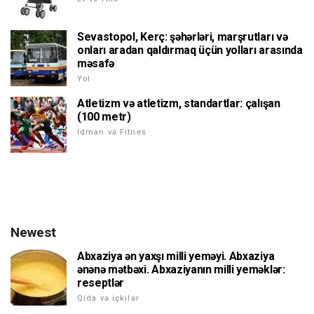
Sevastopol, Kerç: şəhərləri, marşrutları və
onları aradan qaldırmaq üçün yolları arasında
məsafə
Yol
Atletizm və atletizm, standartlar: çalışan
(100 metr)
İdman və Fitnes
Newest
Abxaziya ən yaxşı milli yeməyi. Abxaziya
ənənə mətbəxi. Abxaziyanın milli yeməklər:
reseptlər
Qida və içkilər