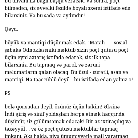
bu ünvanı ilə bağlı başqa verəcək. Və sonra, poçt
bilmədən, siz əvvəlki fəsildə boyalı sxemi istifadə edə
bilərsiniz. Və bu sadə və aydındır!
Qeyd.
böyük və məntiqi düşünmək edək. "Matah" - - sosial
şəbəkə Odnoklassniki məktub sizin poçt qutusu poçt
üçün eyni axtarış istifadə edərək, siz ilk tapa
bilərsiniz. Bu tapmaq və parol, və zəruri
məlumatların qalan olacaq. Bu üsul - sürətli, asan və
məntiqi. Nə təəccüblü deyil - bu istifadə edən yalnız o!
PS
belə qorxudan deyil, özünüz üçün hakim! Əksinə -
İndi giriş və sinif yoldaşları bərpa etmək haqqında
düşünür, siz gülümsəmək edəcək! Bir az ixtiraçılıq və
təxəyyül ... və öz poçt qutusu məktublar tapmaq
imkanı. Əks halda, niyə ümumiyyətlə mail yaratmaq