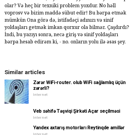
olar? Və heç bir texniki problem yoxdur. No həll
voprosv və bizim maddə sübut edir! Bu bərpa etmək
mümkün Ona görə də, istifadəçi adınızı və sinif
yoldaşları getmək imkan qorxur ola bilməz. Çaşdırdı?
İndi, bu yazıyı sonra, necə giriş və sinif yoldaşları
bərpa hesab edirəm ki, - no. onların yolu ilə əsas şey.
Similar articles
Zərər WiFi-router. olub WiFi sağlamlıq üçün
zərərli?
Internet
Veb səhifə Təşviqi Şirkəti Açar seçilməsi
Internet
Yandex axtarış motorları Reytinqde amillər
Internet