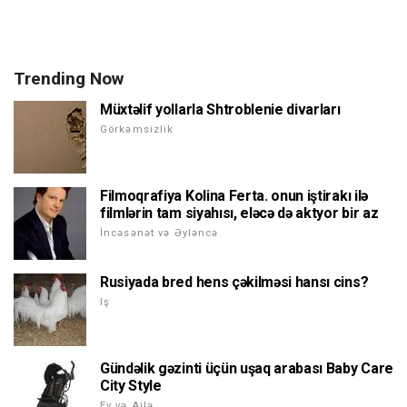
Trending Now
Müxtəlif yollarla Shtroblenie divarları
Görkəmsizlik
Filmoqrafiya Kolina Ferta. onun iştirakı ilə
filmlərin tam siyahısı, eləcə də aktyor bir az
İncəsənət və Əyləncə
Rusiyada bred hens çəkilməsi hansı cins?
Iş
Gündəlik gəzinti üçün uşaq arabası Baby Care
City Style
Ev və Ailə