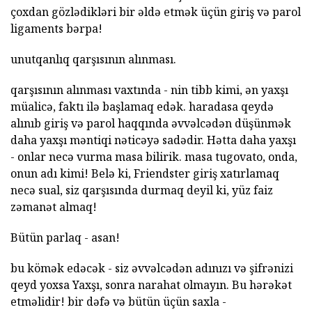
çoxdan gözlədikləri bir əldə etmək üçün giriş və parol
ligaments bərpa!
unutqanlıq qarşısının alınması.
qarşısının alınması vaxtında - nin tibb kimi, ən yaxşı
müalicə, faktı ilə başlamaq edək. haradasa qeydə
alınıb giriş və parol haqqında əvvəlcədən düşünmək
daha yaxşı məntiqi nəticəyə sadədir. Hətta daha yaxşı
- onlar necə vurma masa bilirik. masa tugovato, onda,
onun adı kimi! Belə ki, Friendster giriş xatırlamaq
necə sual, siz qarşısında durmaq deyil ki, yüz faiz
zəmanət almaq!
Bütün parlaq - asan!
bu kömək edəcək - siz əvvəlcədən adınızı və şifrənizi
qeyd yoxsa Yaxşı, sonra narahat olmayın. Bu hərəkət
etməlidir! bir dəfə və bütün üçün saxla -