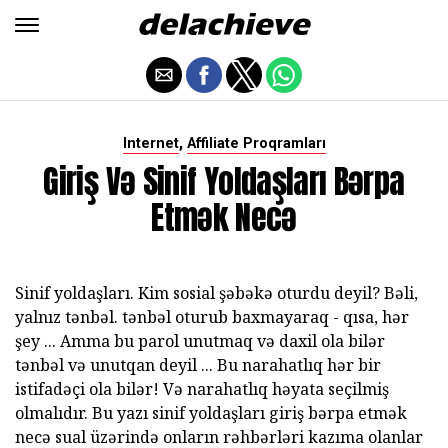
,
Internet
Affiliate Proqramları
Giriş Və Sinif Yoldaşları Bərpa
Etmək Necə
Sinif yoldaşları. Kim sosial şəbəkə oturdu deyil? Bəli,
yalnız tənbəl. tənbəl oturub baxmayaraq - qısa, hər
şey ... Amma bu parol unutmaq və daxil ola bilər
tənbəl və unutqan deyil ... Bu narahatlıq hər bir
istifadəçi ola bilər! Və narahatlıq həyata seçilmiş
olmalıdır. Bu yazı sinif yoldaşları giriş bərpa etmək
necə sual üzərində onların rəhbərləri kazıma olanlar