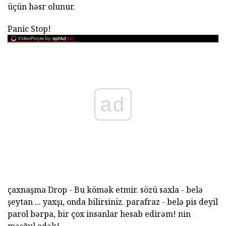
üçün həsr olunur.
Panic Stop!
ad
çaxnaşma Drop - Bu kömək etmir. sözü saxla - belə
şeytan ... yaxşı, onda bilirsiniz. parafraz - belə pis deyil
parol bərpa, bir çox insanlar hesab edirəm! nin