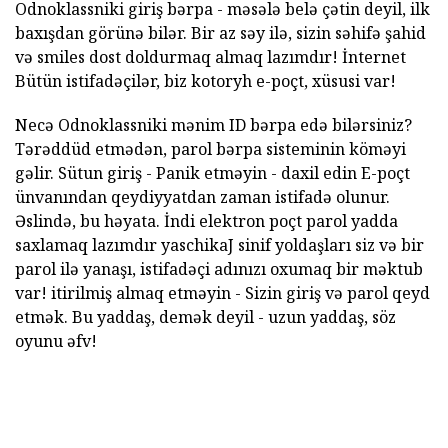
Odnoklassniki giriş bərpa - məsələ belə çətin deyil, ilk
baxışdan görünə bilər. Bir az səy ilə, sizin səhifə şahid
və smiles dost doldurmaq almaq lazımdır! İnternet
Bütün istifadəçilər, biz kotoryh e-poçt, xüsusi var!
Necə Odnoklassniki mənim ID bərpa edə bilərsiniz?
Tərəddüd etmədən, parol bərpa sisteminin köməyi
gəlir. Sütun giriş - Panik etməyin - daxil edin E-poçt
ünvanından qeydiyyatdan zaman istifadə olunur.
Əslində, bu həyata. İndi elektron poçt parol yadda
saxlamaq lazımdır yaschikaJ sinif yoldaşları siz və bir
parol ilə yanaşı, istifadəçi adınızı oxumaq bir məktub
var! itirilmiş almaq etməyin - Sizin giriş və parol qeyd
etmək. Bu yaddaş, demək deyil - uzun yaddaş, söz
oyunu əfv!