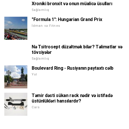
Xroniki bronxit və onun müalicə üsulları
Sağlamlıq
"Formula 1": Hungarian Grand Prix
İdman və Fitnes
Nə Tsitrosept düzəltmək bilər? Təlimatlar və
tövsiyələr
Sağlamlıq
Boulevard Ring - Rusiyanın paytaxtı cəlb
Yol
Təmir dəsti sükan rack nədir və istifadə
üstünlükləri hansılardır?
Cars