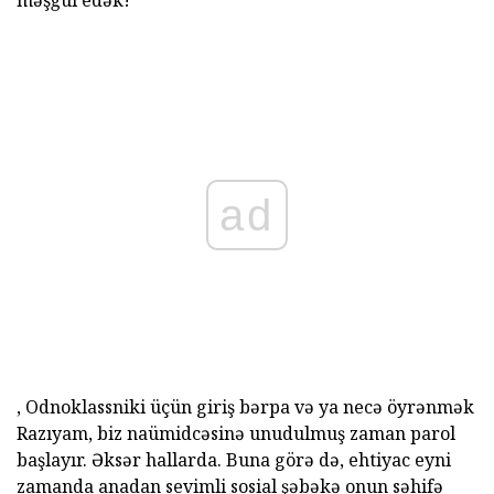
məşğul edək!
ad
, Odnoklassniki üçün giriş bərpa və ya necə öyrənmək
Razıyam, biz naümidcəsinə unudulmuş zaman parol
başlayır. Əksər hallarda. Buna görə də, ehtiyac eyni
zamanda anadan sevimli sosial şəbəkə onun səhifə