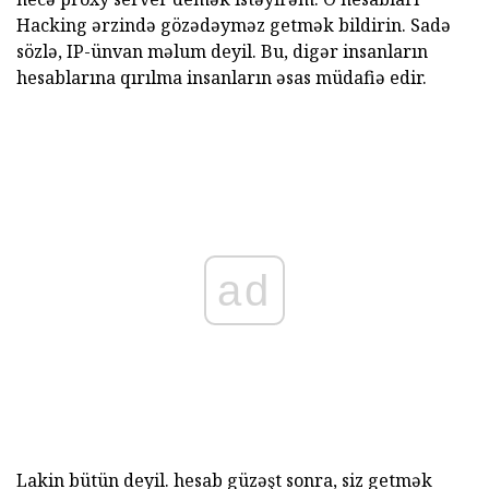
Hacking ərzində gözədəyməz getmək bildirin. Sadə
sözlə, IP-ünvan məlum deyil. Bu, digər insanların
hesablarına qırılma insanların əsas müdafiə edir.
ad
Lakin bütün deyil. hesab güzəşt sonra, siz getmək