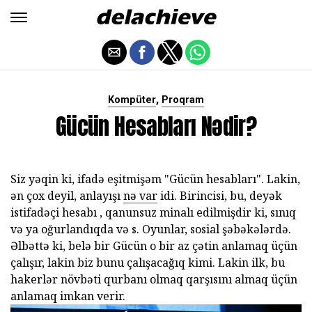
,
Kompüter
Proqram
Gücün Hesabları Nədir?
Siz yəqin ki, ifadə eşitmişəm "Gücün hesabları". Lakin,
ən çox deyil, anlayışı
nə var
idi. Birincisi, bu, deyək
istifadəçi hesabı , qanunsuz minalı edilmişdir ki, sınıq
və ya oğurlandıqda və s. Oyunlar, sosial şəbəkələrdə.
Əlbəttə ki, belə bir Gücün o bir az çətin anlamaq üçün
çalışır, lakin biz bunu çalışacağıq kimi. Lakin ilk, bu
hakerlər növbəti qurbanı olmaq qarşısını almaq üçün
anlamaq imkan verir.