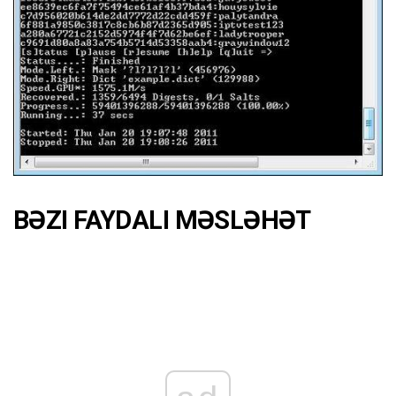
BƏZI FAYDALI MƏSLƏHƏT