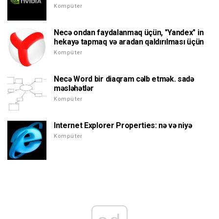
Kompüter
Necə ondan faydalanmaq üçün, "Yandex" in
hekayə tapmaq və aradan qaldırılması üçün
Kompüter
Necə Word bir diaqram cəlb etmək. sadə
məsləhətlər
Kompüter
Internet Explorer Properties: nə və niyə
Kompüter