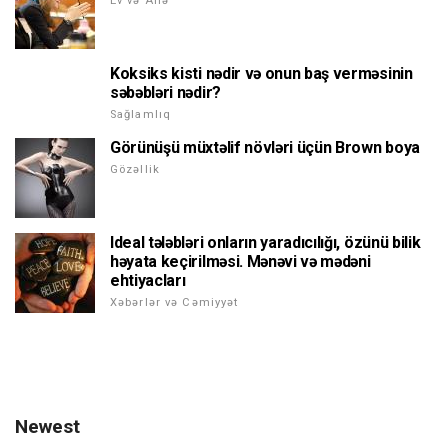
Ev və Ailə
Koksiks kisti nədir və onun baş verməsinin
səbəbləri nədir?
Sağlamlıq
Görünüşü müxtəlif növləri üçün Brown boya
Gözəllik
Ideal tələbləri onların yaradıcılığı, özünü bilik
həyata keçirilməsi. Mənəvi və mədəni
ehtiyacları
Xəbərlər və Cəmiyyət
Newest