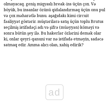
olmayacaq. geniş miqyaslı break-ins üçün çox. Və
böyük, bu insanlar özünü qidalandırmaq üçün onu pul
və çox məharətlə bunu. aşağıdakı kimi circuit
fəaliyyət göstərir. müştərilərə satış üçün toplu Brutus
seçilmiş istifadəçi adı və şifrə (müəyyən) köməyi və
sonra bütün şey ilə. Bu hakerlər özlərini demək olar
ki, onlar qeyri-qanuni var nə istifadə etməyin, sadəcə
satmaq edir. Amma alıcı olan, xahiş edirik?
ad