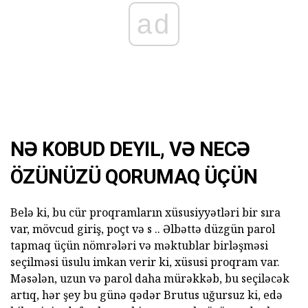
ad
NƏ KOBUD DEYIL, VƏ NECƏ
ÖZÜNÜZÜ QORUMAQ ÜÇÜN
Belə ki, bu cür proqramların xüsusiyyətləri bir sıra
var, mövcud giriş, poçt və s .. Əlbəttə düzgün parol
tapmaq üçün nömrələri və məktublar birləşməsi
seçilməsi üsulu imkan verir ki, xüsusi proqram var.
Məsələn, uzun və parol daha mürəkkəb, bu seçiləcək
artıq, hər şey bu günə qədər Brutus uğursuz ki, edə