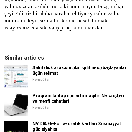
yalnız sizdən asılıdır necə ki, unutmayın. Düzgün hər
şeyi etdi, siz bir daha narahat ehtiyac yoxdur və bu
mümkün deyil, siz nə bir kobud hesab bilmək
istəyirsiniz edəcək, və iş proqramı nüanslar.
Similar articles
Sabit disk arakəsmələr split necə başlayanlar
üçün təlimat
Kompüter
Proqram laptop səs artırmaqdır. Necə işləyir
və mənfi cəhətləri
Kompüter
NVIDIA GeForce qrafik kartları Xüsusiyyət:
güc siyahısı