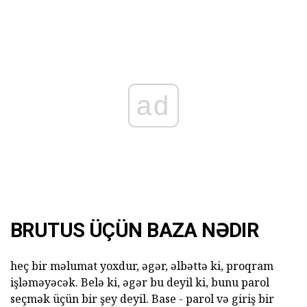
ad
BRUTUS ÜÇÜN BAZA NƏDIR
heç bir məlumat yoxdur, əgər, əlbəttə ki, proqram
işləməyəcək. Belə ki, əgər bu deyil ki, bunu parol
seçmək üçün bir şey deyil. Base - parol və giriş bir