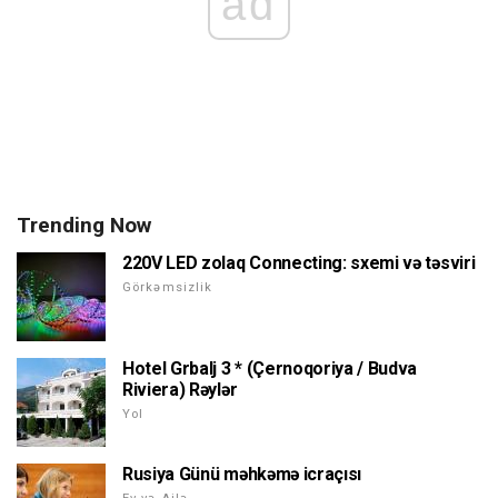
ad
Trending Now
220V LED zolaq Connecting: sxemi və təsviri
Görkəmsizlik
Hotel Grbalj 3 * (Çernoqoriya / Budva
Riviera) Rəylər
Yol
Rusiya Günü məhkəmə icraçısı