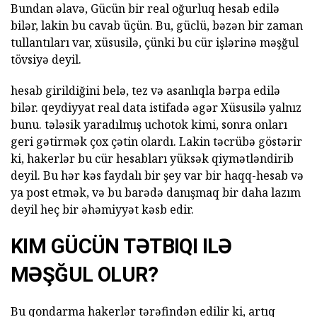
Bundan əlavə, Gücün bir real oğurluq hesab edilə
bilər, lakin bu cavab üçün. Bu, güclü, bəzən bir zaman
tullantıları var, xüsusilə, çünki bu cür işlərinə məşğul
tövsiyə deyil.
hesab girildiğini belə, tez və asanlıqla bərpa edilə
bilər. qeydiyyat real data istifadə əgər Xüsusilə yalnız
bunu. tələsik yaradılmış uchotok kimi, sonra onları
geri gətirmək çox çətin olardı. Lakin təcrübə göstərir
ki, hakerlər bu cür hesabları yüksək qiymətləndirib
deyil. Bu hər kəs faydalı bir şey var bir haqq-hesab və
ya post etmək, və bu barədə danışmaq bir daha lazım
deyil heç bir əhəmiyyət kəsb edir.
KIM GÜCÜN TƏTBIQI ILƏ
MƏŞĞUL OLUR?
Bu qondarma hakerlər tərəfindən edilir ki, artıq