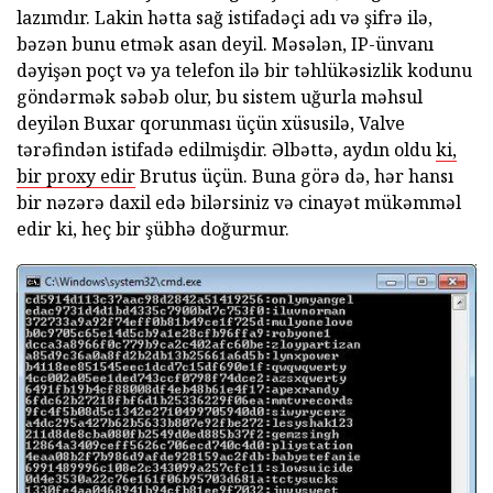
lazımdır. Lakin hətta sağ istifadəçi adı və şifrə ilə,
bəzən bunu etmək asan deyil. Məsələn, IP-ünvanı
dəyişən poçt və ya telefon ilə bir təhlükəsizlik kodunu
göndərmək səbəb olur, bu sistem uğurla məhsul
deyilən Buxar qorunması üçün xüsusilə, Valve
tərəfindən istifadə edilmişdir. Əlbəttə, aydın oldu
ki,
bir proxy edir
Brutus üçün. Buna görə də, hər hansı
bir nəzərə daxil edə bilərsiniz və cinayət mükəmməl
edir ki, heç bir şübhə doğurmur.