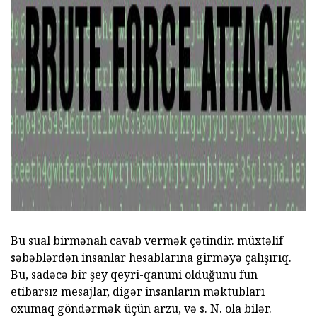
Bu sual birmənalı cavab vermək çətindir. müxtəlif
səbəblərdən insanlar hesablarına girməyə çalışırıq.
Bu, sadəcə bir şey qeyri-qanuni olduğunu fun
etibarsız mesajlar, digər insanların məktubları
oxumaq göndərmək üçün arzu, və s. N. ola bilər.