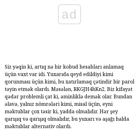
ad
Siz yəqin ki, artıq nə bir kobud hesabları anlamaq
üçün vaxt var idi. Yuxarıda qeyd edildiyi kimi
qorunması üçün kimi, bu xatırlamaq çətindir bir parol
təyin etmək olardı. Məsələn, RKGJH4hKn2. Biz kifayət
qədər problemli çat ki, əminliklə demək olar. Bundan
əlavə, yalnız nömrələri kimi, misal üçün, eyni
məktublar çox təsir ki, yadda olmalıdır. Hər şey
qarışıq və qarışıq olmalıdır, bu yuxarı və aşağı halda
məktublar alternativ olardı.