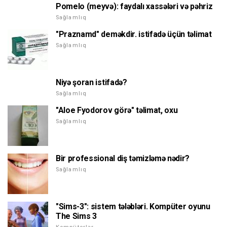
Pomelo (meyvə): faydalı xassələri və pəhriz
Sağlamlıq
"Praznamd" deməkdir. istifadə üçün təlimat
Sağlamlıq
Niyə şoran istifadə?
Sağlamlıq
"Aloe Fyodorov görə" təlimat, oxu
Sağlamlıq
Bir professional diş təmizləmə nədir?
Sağlamlıq
"Sims-3": sistem tələbləri. Kompüter oyunu
The Sims 3