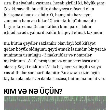
sıra. Bu siyahıda vastness, hesab girildi ki, böyük şans.
Çox ki, savadlı bu edilir, daha yaxşı mövcud olan
birləşməsi hansı asılıdır. O, həmçinin baza eyni
zamanda həm ala bilər "Gücün tətbiqi" deməkdir
İngilis tərcümə Gücün tətbiqi kimi parol, lakin
istifadəçi adı, yalnız daxildir ki, qeyd etmək lazımdır.
Bu, bütün qeydlər saxlanılır olan fayl özü kifayət
qədər böyük olduğunu qeyd etmək lazımdır. bir yerdə
minimum uzunluğu - 3 məktublar və nömrələr,
maksimum - 8-16, proqramı və onun versiyası asılı
olaraq. Seçki məktub "A" ilə başlayır və ingilis və ya
rus əlifbalar son hərfi ilə bitir. Bu əsasən sizin üçün
faydalı ola bilər verilənlər bazası, bütün məlumat var.
KIM VƏ NƏ ÜÇÜN?