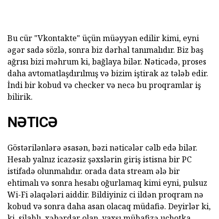
Bu cür "Vkontakte" üçün müəyyən edilir kimi, eyni
əgər sadə sözlə, sonra biz dərhal tanımalıdır. Biz baş
ağrısı bizi məhrum ki, bağlaya bilər. Nəticədə, proses
daha avtomatlaşdırılmış və bizim iştirak az tələb edir.
İndi bir kobud və checker və necə bu proqramlar iş
bilirik.
NƏTICƏ
Göstərilənlərə əsasən, bəzi nəticələr cəlb edə bilər.
Hesab yalnız icazəsiz şəxslərin giriş istisna bir PC
istifadə olunmalıdır. orada data stream ələ bir
ehtimalı və sonra hesabı oğurlamaq kimi eyni, pulsuz
Wi-Fi əlaqələri aiddir. Bildiyiniz ci ildən proqram nə
kobud və sonra daha asan olacaq müdafiə. Deyirlər ki,
ki, silahlı, xəbərdar olan. yaxşı mühafizə uchotka,