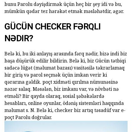
bunu Parolu dəyişdirmək üçün heç bir şey idi və bu,
mümkün qədər tez hərəkət etmək məsləhətdir, əgər.
GÜCÜN CHECKER FƏRQLI
NƏDIR?
Belə ki, bu iki anlayış arasında fərq nədir, bizə indi biz
başa düşürük edilir bildirin. Belə ki, biz Gücün tətbiqi
sadəcə lüğət (məlumat bazası) vasitəsilə təkrarlamaq
bir giriş və parol seçmək üçün imkan verir ki
qərarına gəldik. poçt xidməti qırılma nümunəsinə
nəzər salaq. Məsələn, biz imkanı var, və növbəti nə
etməli? Bir qayda olaraq, sosial şəbəkələrdə
hesabları, online oyunlar, ödəniş sistemləri haqqında
məlumat s. N. Belə ki, checker biz artıq təsadüf var e-
poçt Parolu doğrular.