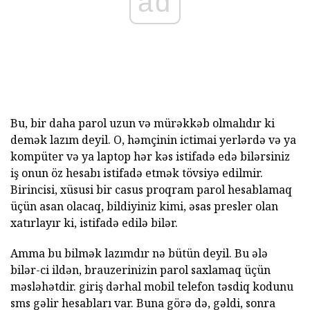
ad
Bu, bir daha parol uzun və mürəkkəb olmalıdır ki
demək lazım deyil. O, həmçinin ictimai yerlərdə və ya
kompüter və ya laptop hər kəs istifadə edə bilərsiniz
iş onun öz hesabı istifadə etmək tövsiyə edilmir.
Birincisi, xüsusi bir casus proqram parol hesablamaq
üçün asan olacaq, bildiyiniz kimi, əsas presler olan
xatırlayır ki, istifadə edilə bilər.
Amma bu bilmək lazımdır nə bütün deyil. Bu ələ
bilər-ci ildən, brauzerinizin parol saxlamaq üçün
məsləhətdir. giriş dərhal mobil telefon təsdiq kodunu
sms gəlir hesabları var. Buna görə də, gəldi, sonra