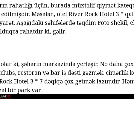
arın rahatlığı üçün, burada müxtəlif qiymət kateq
a edilmişdir. Məsələn, otel River Rock Hotel 3 * q
arət. Aşağıdakı səhifələrdə təqdim Foto shekil, e
lduqca rahatdır ki, gəlir.
olar ki, şəhərin mərkəzində yerləşir.
No daha çox
clubs, restoran və bar iş dəsti gəzmək.
çimərlik 
Rock Hotel 3 * 7 dəqiqə çox getmək lazımdır.
Həmç
əl bir park var.