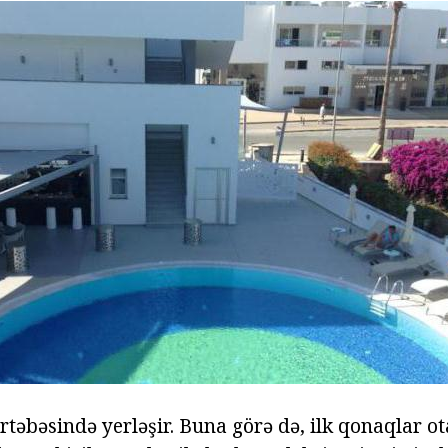
rtəbəsində yerləşir.
Buna görə də, ilk qonaqlar ot