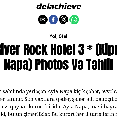
Yol
Otel
,
iver Rock Hotel 3 * (Kip
Napa) Photos Və Təhlil
 sahilində yerləşən Ayia Napa kiçik şəhər, əvvəlc
r tanınır. Son vaxtlara qədər, şəhər adi balıqçılıq
ənizi qaynar kurort biridir. Ayia Napa, mavi ba
i, bütün çimərliklər. Bu kurort hər il turistlərin 