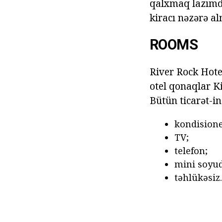
qalxmaq lazımd
kiracı nəzərə a
ROOMS
River Rock Hote
otel qonaqlar K
Bütün ticarət-in
kondisione
TV;
telefon;
mini soyu
təhlükəsiz.