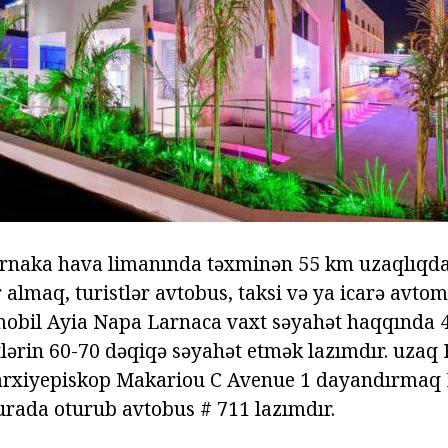
arnaka hava limanında təxminən 55 km uzaqlıqda.
 almaq, turistlər avtobus, taksi və ya icarə avtom
omobil Ayia Napa Larnaca vaxt səyahət haqqında 
tlərin 60-70 dəqiqə səyahət etmək lazımdır. uzaq
, arxiyepiskop Makariou C Avenue 1 dayandırmaq
 burada oturub avtobus # 711 lazımdır.