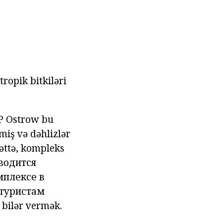
tropik bitkiləri
P
Ostrow bu
miş və dəhlizlər
bəttə, kompleks
зводится
мплексе в
туристам
 bilər
vermək.