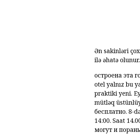
Ən sakinləri ço
ilə əhatə olunur.
остроена эта г
otel yalnız bu ya
praktiki yeni.
Ey
mütləq üstünlüy
бесплатно.
8-d
14:00.
Saat 14.
могут и поран