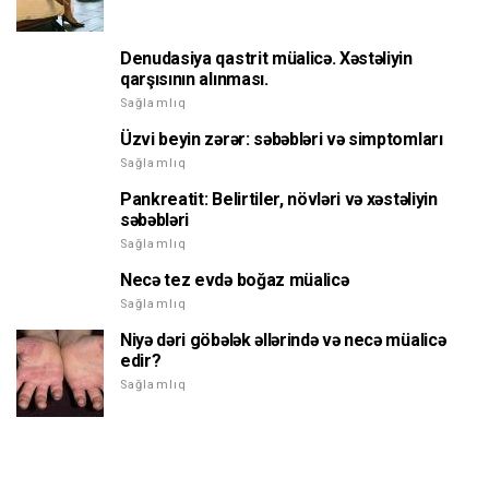
Denudasiya qastrit müalicə. Xəstəliyin
qarşısının alınması.
Sağlamlıq
Üzvi beyin zərər: səbəbləri və simptomları
Sağlamlıq
Pankreatit: Belirtiler, növləri və xəstəliyin
səbəbləri
Sağlamlıq
Necə tez evdə boğaz müalicə
Sağlamlıq
Niyə dəri göbələk əllərində və necə müalicə
edir?
Sağlamlıq