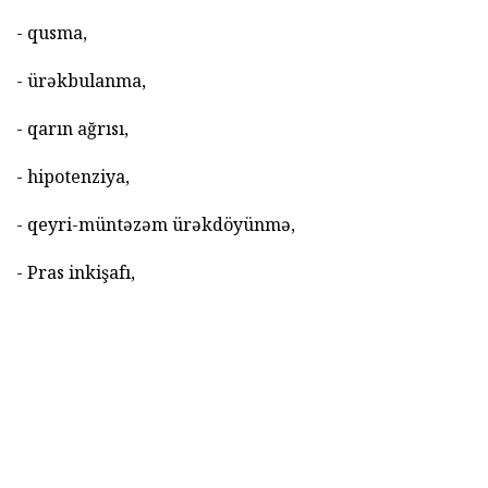
- qusma,
- ürəkbulanma,
- qarın ağrısı,
- hipotenziya,
- qeyri-müntəzəm ürəkdöyünmə,
- Pras inkişafı,