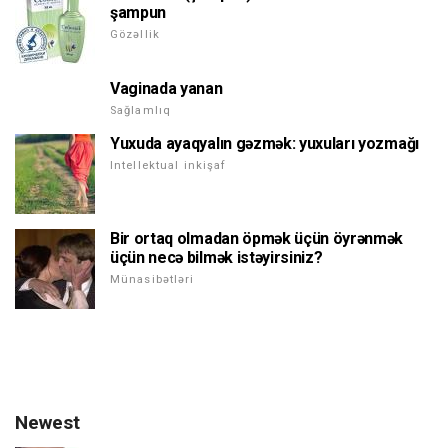
şampun
Gözəllik
Vaginada yanan
Sağlamlıq
Yuxuda ayaqyalın gəzmək: yuxuları yozmağı
Intellektual inkişaf
Bir ortaq olmadan öpmək üçün öyrənmək
üçün necə bilmək istəyirsiniz?
Münasibətləri
Newest