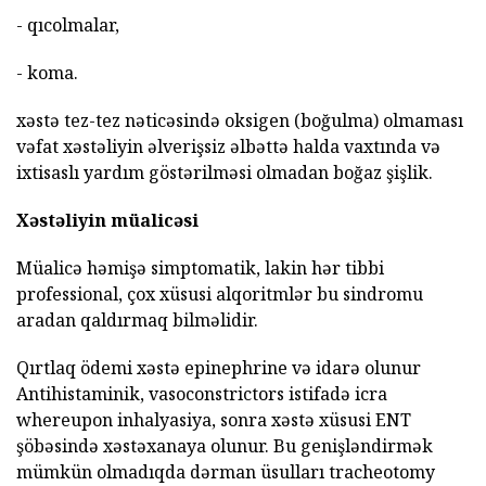
- qıcolmalar,
- koma.
xəstə tez-tez nəticəsində oksigen (boğulma) olmaması
vəfat xəstəliyin əlverişsiz əlbəttə halda vaxtında və
ixtisaslı yardım göstərilməsi olmadan boğaz şişlik.
Xəstəliyin müalicəsi
Müalicə həmişə simptomatik, lakin hər tibbi
professional, çox xüsusi alqoritmlər bu sindromu
aradan qaldırmaq bilməlidir.
Qırtlaq ödemi xəstə epinephrine və idarə olunur
Antihistaminik, vasoconstrictors istifadə icra
whereupon inhalyasiya, sonra xəstə xüsusi ENT
şöbəsində xəstəxanaya olunur. Bu genişləndirmək
mümkün olmadıqda dərman üsulları tracheotomy