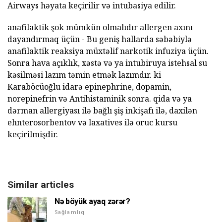
Airways həyata keçirilir və intubasiya edilir.
anafilaktik şok mümkün olmalıdır allergen axını
dayandırmaq üçün - Bu geniş hallarda səbəbiylə
anafilaktik reaksiya müxtəlif narkotik infuziya üçün.
Sonra hava açıklık, xəstə və ya intubiruya istehsal su
kəsilməsi lazım təmin etmək lazımdır. ki
Karaböcüoğlu idarə epinephrine, dopamin,
norepinefrin və Antihistaminik sonra. qida və ya
dərman allergiyası ilə bağlı şiş inkişafı ilə, daxilən
ehnterosorbentov və laxatives ilə oruc kursu
keçirilmişdir.
Similar articles
Nə böyük ayaq zərər?
Sağlamlıq