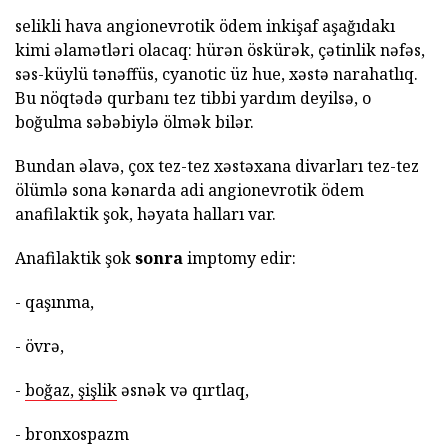
selikli hava angionevrotik ödem inkişaf aşağıdakı
kimi əlamətləri olacaq: hürən öskürək, çətinlik nəfəs,
səs-küylü tənəffüs, cyanotic üz hue, xəstə narahatlıq.
Bu nöqtədə qurbanı tez tibbi yardım deyilsə, o
boğulma səbəbiylə ölmək bilər.
Bundan əlavə, çox tez-tez xəstəxana divarları tez-tez
ölümlə sona kənarda adi angionevrotik ödem
anafilaktik şok, həyata halları var.
Anafilaktik şok
sonra
imptomy edir:
- qaşınma,
- övrə,
-
boğaz, şişlik
əsnək və qırtlaq,
- bronxospazm