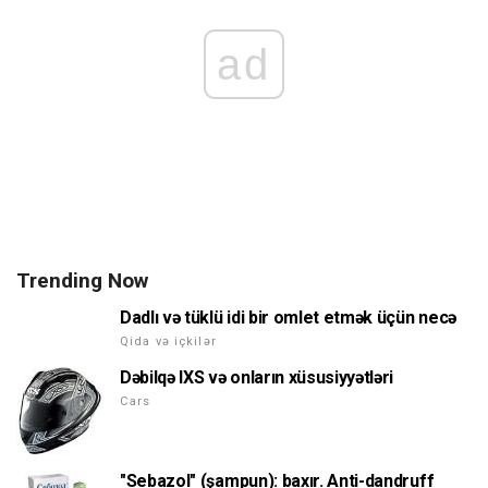
ad
Trending Now
Dadlı və tüklü idi bir omlet etmək üçün necə
Qida və içkilər
Dəbilqə IXS və onların xüsusiyyətləri
Cars
"Sebazol" (şampun): baxır. Anti-dandruff