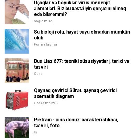
Uşaqlar və böyüklər virus menenjit
əlamətləri. Biz bu xəstəliyin qarşısını almaq
edə bilərəmmi?
Sağlamlıq
Su bioloji rolu. həyat suyu olmadan mümkün
olub
Formalaşma
Bus Liaz 677: texniki xüsusiyyətləri, tarixi və
təsviri
Cars
Qaynaq çevirici Sürət. qaynaq çevirici
sxematik diagram
Görkəmsizlik
Pietrain - cins donuz: xarakteristikası,
təsviri, foto
Iş