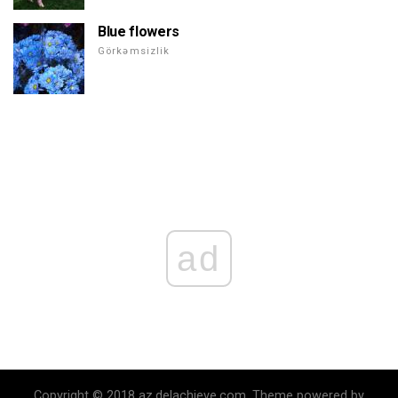
Blue flowers
Görkəmsizlik
ad
Copyright © 2018 az.delachieve.com. Theme powered by