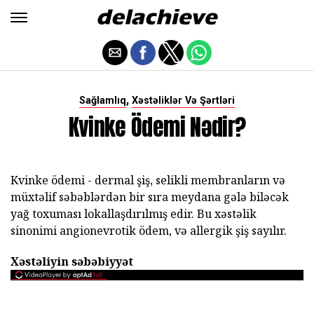
,
Sağlamlıq
Xəstəliklər Və Şərtləri
Kvinke Ödemi Nədir?
Kvinke ödemi - dermal şiş, selikli membranların və
müxtəlif səbəblərdən bir sıra meydana gələ biləcək
yağ toxuması lokallaşdırılmış edir. Bu xəstəlik
sinonimi angionevrotik ödem, və allergik şiş sayılır.
Xəstəliyin səbəbiyyət