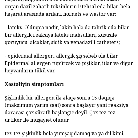
orqan daxil zəhərli toksinlerin istehsal edə bilər. belə
həşərat arasında arıları, hornets və wastor var;
- lateks. Olduqca nadir, lakin hələ də təhrik edə bilər
bir allergik reaksiya
lateks məhsulları, xüsusilə
qoruyucu, əlcəklər, sidik və venadaxili catheters;
- epidermal allergen. allergik şiş səbəb ola bilər
Epidermal allergen tüpürcək və pişiklər, itlər və digər
heyvanların tükü var.
Xəstəliyin simptomları
Şişkinlik bir allergen ilə əlaqə sonra 15 dəqiqə
(maksimum yarım saat) sonra başlayır yəni reaksiya
dərəcəsi çox sürətli başlanğıc deyil. Çox tez-tez
ürtiker ilə müşayiət olunur.
tez-tez şişkinlik belə yumşaq damaq və ya dil kimi,