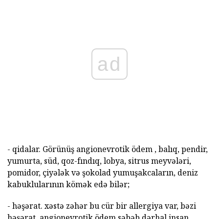
ad
- qidalar. Görünüş angionevrotik ödem , balıq, pendir,
yumurta, süd, qoz-fındıq, lobya, sitrus meyvələri,
pomidor, çiyələk və şokolad yumuşakcaların, deniz
kabuklularının kömək edə bilər;
- həşərat. xəstə zəhər bu cür bir allergiya var, bəzi
həşərat, angionevrotik ödem səbəb dərhal insan