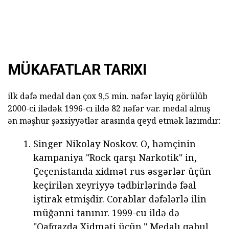
MÜKAFATLAR TARIXI
ilk dəfə medal dən çox 9,5 min. nəfər layiq görülüb
2000-ci ilədək 1996-cı ildə 82 nəfər var. medal almış
ən məşhur şəxsiyyətlər arasında qeyd etmək lazımdır:
Singer Nikolay Noskov. O, həmçinin
kampaniya "Rock qarşı Narkotik" in,
Çeçenistanda xidmət rus əsgərlər üçün
keçirilən xeyriyyə tədbirlərində fəal
iştirak etmişdir. Corablar dəfələrlə ilin
müğənni tanınır. 1999-cu ildə də
"Qafqazda Xidməti üçün." Medalı qəbul