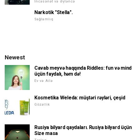
İncəsənət və Əyləncə
Narkotik "Stella".
Sağlamlıq
Newest
Cavab meyvə haqqında Riddles: fun və mind
üçün faydalı, həm də!
Ev və Ailə
Kosmetika Weleda: müştəri rəyləri, çeşid
Gözəllik
Rusiya bilyard qaydaları. Rusiya bilyard üçün
Size masa