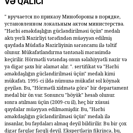
VƏ QALICI
" вручается по приказу Минобороны в порядке,
установленном локальным актом министерства.
"Hərbi əməkdaşlığın gücləndirilməsi üçün" medalı
aktı yerli Nazirliyi tərəfindən müəyyən edilmiş
qaydada Müdafiə Nazirliyinin sərəncamı ilə təltif
olunur. Mükafatlandırma təntənəli mərasimdə
keçirilir. Hörmətli vətəndaş onun səlahiyyətli nazir və
ya digər şəxs bir əlamət alır. ".
sertifikat
və
"Hərbi
əməkdaşlığın gücləndirilməsi üçün" medalı
kimi
mükafatı.
1995-ci ildə nümunə mükafat sol köynək
geyilən. Bu, "Hörmətli xidmətə görə" bir departament
medal bir ön var. Sonuncu "böyük" hesab olunur.
sonra atılması üçün (2009-cu il), heç bir xüsusi
qaydalar müəyyən edilməmişdir. Bu, "Hərbi
əməkdaşlığın gücləndirilməsi üçün" medalı ilə
insanlar, bu faydaları almaq deyil bildirilir. Bu bir çox
digər fərqlər fərqli deyil. Ekspertlərin fikrincə, bu,