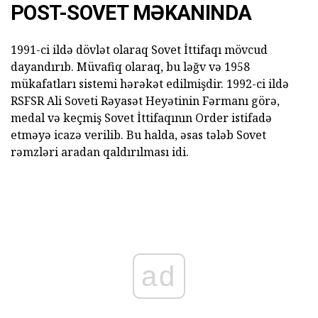
POST-SOVET MƏKANINDA
1991-ci ildə dövlət olaraq Sovet İttifaqı mövcud
dayandırıb. Müvafiq olaraq, bu ləğv və 1958
mükafatları sistemi hərəkət edilmişdir. 1992-ci ildə
RSFSR Ali Soveti Rəyasət Heyətinin Fərmanı görə,
medal və keçmiş Sovet İttifaqının Order istifadə
etməyə icazə verilib. Bu halda, əsas tələb Sovet
rəmzləri aradan qaldırılması idi.
ad