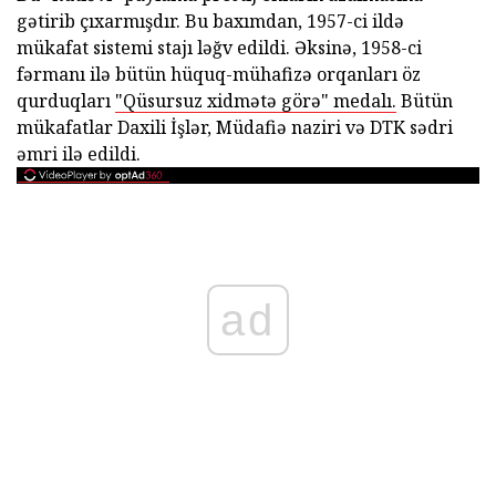
gətirib çıxarmışdır. Bu baxımdan, 1957-ci ildə
mükafat sistemi stajı ləğv edildi. Əksinə, 1958-ci
fərmanı ilə bütün hüquq-mühafizə orqanları öz
qurduqları
"Qüsursuz xidmətə görə" medalı.
Bütün
mükafatlar Daxili İşlər, Müdafiə naziri və DTK sədri
əmri ilə edildi.
ad