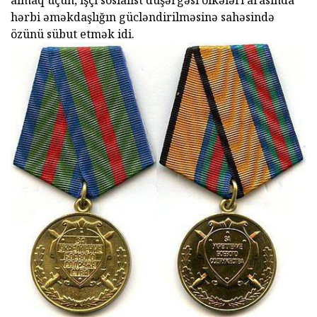
hərbi əməkdaşlığın gücləndirilməsinə sahəsində
özünü sübut etmək idi.