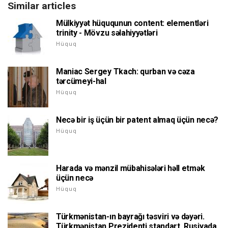
Similar articles
Mülkiyyət hüququnun content: elementləri
trinity - Mövzu səlahiyyətləri
Hüquq
Maniac Sergey Tkach: qurban və cəza
tərcümeyi-hal
Hüquq
Necə bir iş üçün bir patent almaq üçün necə?
Hüquq
Harada və mənzil mübahisələri həll etmək
üçün necə
Hüquq
Türkmənistan-ın bayrağı təsviri və dəyəri.
Türkmənistan Prezidenti standart. Rusiyada