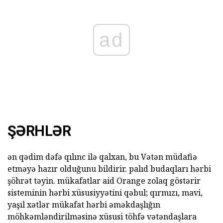
ad
ŞƏRHLƏR
ən qədim dəfə qılınc ilə qalxan, bu Vətən müdafiə
etməyə hazır olduğunu bildirir. palıd budaqları hərbi
şöhrət təyin. mükafatlar aid Orange zolaq göstərir
sisteminin hərbi xüsusiyyətini qəbul; qırmızı, mavi,
yaşıl xətlər mükafat hərbi əməkdaşlığın
möhkəmləndirilməsinə xüsusi töhfə vətəndaşlara