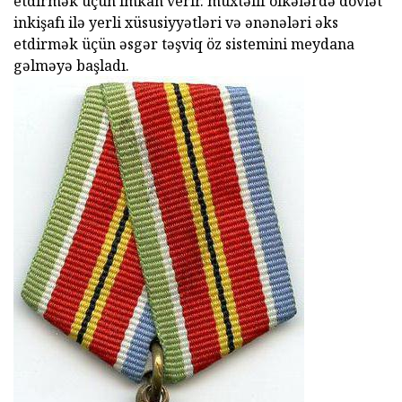
etdirmək üçün imkan verir. müxtəlif ölkələrdə dövlət
inkişafı ilə yerli xüsusiyyətləri və ənənələri əks
etdirmək üçün əsgər təşviq öz sistemini meydana
gəlməyə başladı.