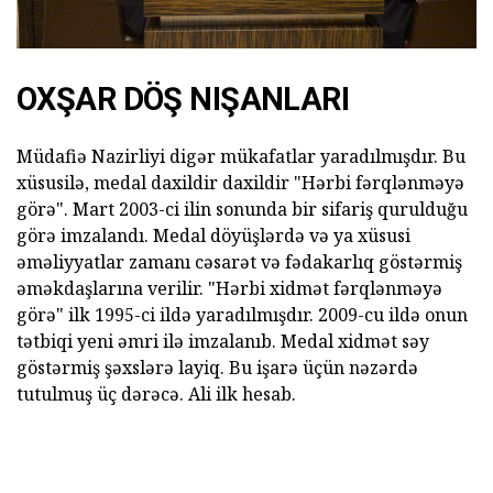
OXŞAR DÖŞ NIŞANLARI
Müdafiə Nazirliyi digər mükafatlar yaradılmışdır. Bu
xüsusilə, medal daxildir daxildir "Hərbi fərqlənməyə
görə". Mart 2003-ci ilin sonunda bir sifariş qurulduğu
görə imzalandı. Medal döyüşlərdə və ya xüsusi
əməliyyatlar zamanı cəsarət və fədakarlıq göstərmiş
əməkdaşlarına verilir. "Hərbi xidmət fərqlənməyə
görə" ilk 1995-ci ildə yaradılmışdır. 2009-cu ildə onun
tətbiqi yeni əmri ilə imzalanıb. Medal xidmət səy
göstərmiş şəxslərə layiq. Bu işarə üçün nəzərdə
tutulmuş üç dərəcə. Ali ilk hesab.