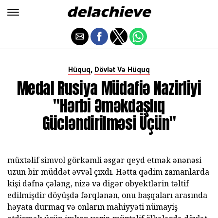
,
Hüquq
Dövlət Və Hüquq
Medal Rusiya Müdafiə Nazirliyi
"Hərbi Əməkdaşlıq
Gücləndirilməsi Üçün"
müxtəlif simvol görkəmli əsgər qeyd etmək ənənəsi
uzun bir müddət əvvəl çıxdı. Hətta qədim zamanlarda
kişi dəfnə çələng, nizə və digər obyektlərin təltif
edilmişdir döyüşdə fərqlənən, onu başqaları arasında
həyata durmaq və onların mahiyyəti nümayiş