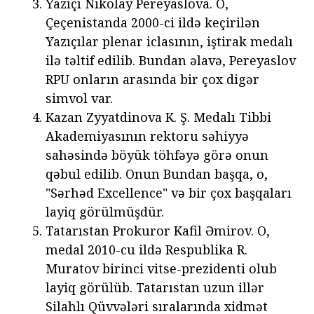
Yazıçı Nikolay Pereyaslova. O,
Çeçenistanda 2000-ci ildə keçirilən
Yazıçılar plenar iclasının, iştirak medalı
ilə təltif edilib. Bundan əlavə, Pereyaslov
RPU onların arasında bir çox digər
simvol var.
Kazan Zyyatdinova K. Ş. Medalı Tibbi
Akademiyasının rektoru səhiyyə
sahəsində böyük töhfəyə görə onun
qəbul edilib. Onun Bundan başqa, o,
"Sərhəd Excellence" və bir çox başqaları
layiq görülmüşdür.
Tatarıstan Prokuror Kafil Əmirov. O,
medal 2010-cu ildə Respublika R.
Muratov birinci vitse-prezidenti olub
layiq görülüb. Tatarıstan uzun illər
Silahlı Qüvvələri sıralarında xidmət