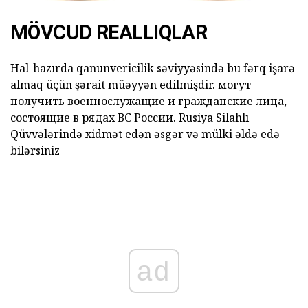
MÖVCUD REALLIQLAR
Hal-hazırda qanunvericilik səviyyəsində bu fərq işarə
almaq üçün şərait müəyyən edilmişdir. могут
получить военнослужащие и гражданские лица,
состоящие в рядах ВС России. Rusiya Silahlı
Qüvvələrində xidmət edən əsgər və mülki əldə edə
bilərsiniz
ad