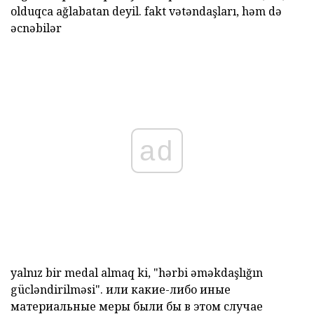
olduqca ağlabatan deyil. fakt vətəndaşları, həm də
əcnəbilər
ad
yalnız bir medal
almaq ki,
"hərbi əməkdaşlığın
gücləndirilməsi".
или какие-либо иные
материальные меры были бы в этом случае