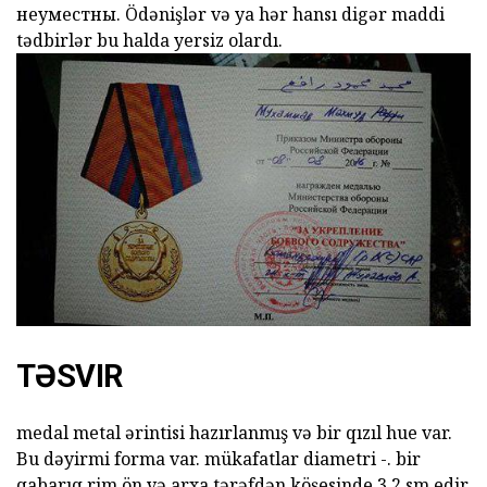
неуместны.
Ödənişlər
və ya hər hansı digər maddi
tədbirlər bu halda yersiz olardı.
TƏSVIR
medal metal ərintisi hazırlanmış və bir qızıl hue var.
Bu dəyirmi forma var. mükafatlar diametri -. bir
qabarıq rim ön və arxa tərəfdən köşesinde 3.2 sm edir.