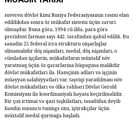
suveren dövlət kimi Rusiya Federasiyasının rəsmi elan
edildikdən sonra öz mükafat sistemi üçün zəruri
olmuşdur. Buna görə, 1994-cü ildə, para görə
prezident fərman sayı 442. tərəfindən qəbul edilib. Bu
sənədin 25 federal icra strukturu oxşarlıqlar
olmamalıdır döş nişanları, medal, döş nişanları, o
cümlədən işçilərin, mükafatların müxtəlif növ
yaratmaq üçün öz qərarlarına hüququna malikdir
dövlət mükafatları ilə. Həmçinin adları və işçinin
müəyyən səlahiyyətləri var. təşviqi yaradılması növ
dövlət mükafatları və ölkə rəhbəri Dövlət Gerold
Komissiyası ilə koordinasiyalı həyata keçirilməlidir.
Bir çox ictimai və qazi təşkilatları, təsadüfən deyib
bəndin sonuncu tunings oxu, iştirakçılar üçün
müxtəlif medal qurmağa başladı.