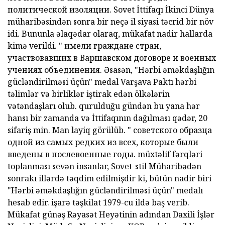
политической изоляции.
Sovet İttifaqı
İkinci Dünya
müharibəsindən sonra bir neçə il siyasi təcrid bir növ
idi. Bununla əlaqədar olaraq, mükafat nadir hallarda
kimə verildi. " имели граждане стран,
участвовавших в Варшавском договоре и военных
учениях объединения. Əsasən,
"Hərbi əməkdaşlığın
gücləndirilməsi üçün" medal
Varşava Paktı hərbi
təlimlər və birliklər iştirak edən ölkələrin
vətəndaşları olub. qurulduğu gündən bu yana hər
hansı bir zamanda və İttifaqının dağılması qədər, 20
sifariş min. Man layiq görülüb. " советского образца
одной из самых редких из всех, которые были
введены в послевоенные годы. müxtəlif fərqləri
toplanması sevən insanlar, Sovet-stil Müharibədən
sonrakı illərdə təqdim edilmişdir ki, bütün nadir biri
"Hərbi əməkdaşlığın gücləndirilməsi üçün" medalı
hesab edir. işarə təşkilat 1979-cu ildə baş verib.
Mükafat günəş Rəyasət Heyətinin adından Daxili İşlər