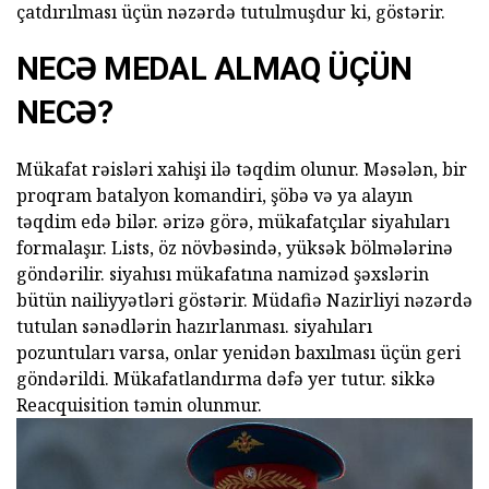
çatdırılması üçün nəzərdə tutulmuşdur ki, göstərir.
NECƏ MEDAL ALMAQ ÜÇÜN
NECƏ?
Mükafat rəisləri xahişi ilə təqdim olunur. Məsələn, bir
proqram batalyon komandiri, şöbə və ya alayın
təqdim edə bilər. ərizə görə, mükafatçılar siyahıları
formalaşır. Lists, öz növbəsində, yüksək bölmələrinə
göndərilir. siyahısı mükafatına namizəd şəxslərin
bütün nailiyyətləri göstərir. Müdafiə Nazirliyi nəzərdə
tutulan sənədlərin hazırlanması. siyahıları
pozuntuları varsa, onlar yenidən baxılması üçün geri
göndərildi. Mükafatlandırma dəfə yer tutur. sikkə
Reacquisition təmin olunmur.