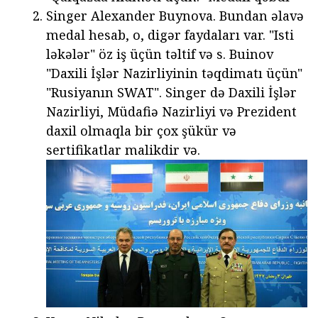
Singer Alexander Buynova. Bundan əlavə
medal hesab, o, digər faydaları var. "Isti
ləkələr" öz iş üçün təltif və s. Buinov
"Daxili İşlər Nazirliyinin təqdimatı üçün"
"Rusiyanın SWAT". Singer də Daxili İşlər
Nazirliyi, Müdafiə Nazirliyi və Prezident
daxil olmaqla bir çox şükür və
sertifikatlar malikdir və.