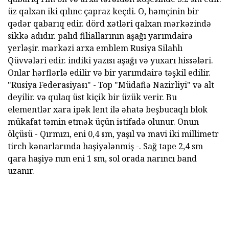
üz qalxan iki qılınc çapraz keçdi. O, həmçinin bir
qədər qabarıq edir. dörd xətləri qalxan mərkəzində
sikkə adıdır. palıd filiallarının aşağı yarımdairə
yerləşir. mərkəzi arxa emblem Rusiya Silahlı
Qüvvələri edir. indiki yazısı aşağı və yuxarı hissələri.
Onlar hərflərlə edilir və bir yarımdairə təşkil edilir.
"Rusiya Federasiyası" - Top "Müdafiə Nazirliyi" və alt
deyilir. və qulaq üst kiçik bir üzük verir. Bu
elementlər xara ipək lent ilə əhatə beşbucaqlı blok
mükafat təmin etmək üçün istifadə olunur. Onun
ölçüsü - Qırmızı, eni 0,4 sm, yaşıl və mavi iki millimetr
tirch kənarlarında haşiyələnmiş -. Sağ tape 2,4 sm
qara haşiyə mm eni 1 sm, sol orada narıncı band
uzanır.