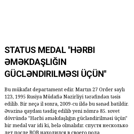
STATUS MEDAL "HƏRBI
ƏMƏKDAŞLIĞIN
GÜCLƏNDIRILMƏSI ÜÇÜN"
Bu mükafat departament edir. Martın 27 Order saylı
123, 1995 Rusiya Müdafiə Nazirliyi tərəfindən təsis
edilib. Bir neçə il sonra, 2009-cu ildə bu sənəd batildir.
Əvəzinə qaydası təsdiq edilib yeni nömrə 85. sovet
dövründə "Hərbi əməkdaşlığın gücləndirilməsi üçün"
bir
medal
var idi ki, belə
olmalıdır.
спустя несколько
лет после ВОВ находился в своего рода