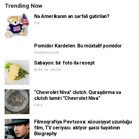
Trending Now
Nə Amerikanın ən sərfəli gətirilən?
Yol
Pomidor Kardelen. Bu müxtəlif pomidor
Görkəmsizlik
Sabayon: bir foto ilə resept
Qida və içkilər
"Chevrolet Niva" clutch. Quraşdırma və
clutch təmiri "Chevrolet Niva"
Cars
Filmoqrafiya Pevtsova: xüsusiyyət uzunluğu
film, TV seriyası. aktyor şəxsi həyatının
Biography