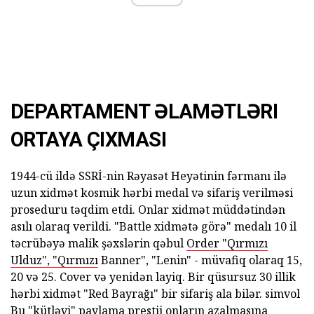
DEPARTAMENT ƏLAMƏTLƏRI
ORTAYA ÇIXMASI
1944-cü ildə SSRİ-nin Rəyasət Heyətinin fərmanı ilə
uzun xidmət kosmik hərbi medal və sifariş verilməsi
proseduru təqdim etdi. Onlar xidmət müddətindən
asılı olaraq verildi. "Battle xidmətə görə" medalı 10 il
təcrübəyə malik şəxslərin qəbul
Order "Qırmızı
Ulduz", "Qırmızı
Banner", "Lenin" - müvafiq olaraq 15,
20 və 25. Cover və yenidən layiq. Bir qüsursuz 30 illik
hərbi xidmət "Red Bayrağı" bir sifariş ala bilər. simvol
Bu "kütləvi" paylama prestij onların azalmasına