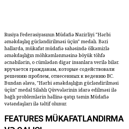
Rusiya Federasiyasının Müdafiə Nazirliyi "Hərbi
əməkdaşlıq gücləndirilməsi üçün" medalı.
Bəzi
hallarda, mükafat müdafiə sahəsində ölkəmizlə
əməkdaşlığın möhkəmlənməsinə böyük töhfə
əcnəbilərin, o cümlədən digər insanlara verilə bilər.
вручается гражданам, которые содействовали
решению проблем, отнесенных к ведению ВС.
Bundan əlavə,
"Hərbi əməkdaşlığın gücləndirilməsi
üçün" medal
Silahlı Qüvvələrinin idarə edilməsi ilə
bağlı problemlərin həllinə qatqı təmin
Müdafiə
vətəndaşları
ilə təltif olunur.
FEATURES MÜKAFATLANDIRMA