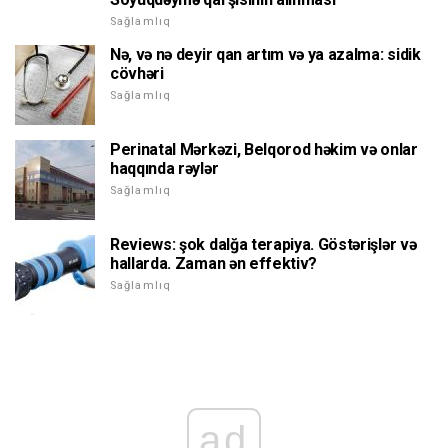
Sağlamlıq
Nə, və nə deyir qan artım və ya azalma: sidik
cövhəri
Sağlamlıq
Perinatal Mərkəzi, Belqorod həkim və onlar
haqqında rəylər
Sağlamlıq
Reviews: şok dalğa terapiya. Göstərişlər və
hallarda. Zaman ən effektiv?
Sağlamlıq
ad