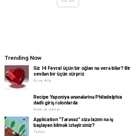
Trending Now
Siz 14 Fevral üçün bir oğlan nə verə bilər? Bir
sevilən bir üçün sürpriz
Ev və Ailə
Recipe Yaponiya ənənələrinə Philadelphia
dadlı giriş rulonlarda
Qida və içkilər
Application "Tərəvəz" sizə lazım nə iş
başlayan bilmək istəyirsiniz?
Tərlan