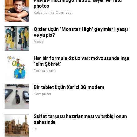
Pavla Priluchnogo Tattoo: dəyər və Tatu
photos
Xəbərlər və Cəmiyyət
Qızlar üçün "Monster High" geyimləri: yaxşı
və ya pis?
Moda
Hər bir formula öz üz var: mövzusunda inşa
"elm Şöhrət"
Formalaşma
Bir tablet üçün Xarici 3G modem
Kompüter
Sulfat turşusu hazırlanması və tətbiqi onun
sahəsində.
Iş