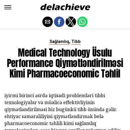
,
Sağlamlıq
Tibb
Medical Technology Üsulu
Performance Qiymətləndirilməsi
Kimi Pharmacoeconomic Təhlil
iyirmi birinci əsrdə iqtisadi problemləri tibbi
texnologiyalar və müalicə effektivliyinin
qiymətləndirilməsi biz bugünkü tibb önündə gəlir.
ehtiyac səmərəliliyini qiymətləndirmək belə
pharmacoeconomic təhlili kimi sağlamlıq