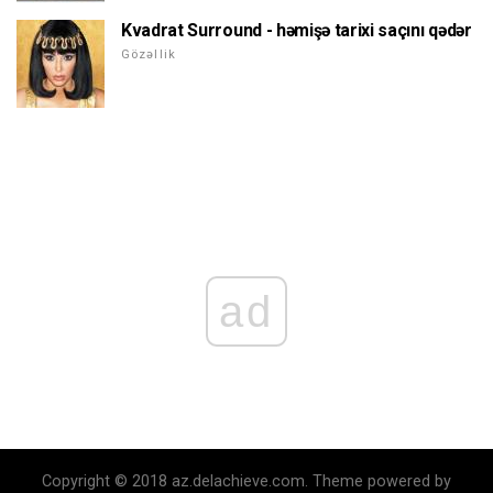
Kvadrat Surround - həmişə tarixi saçını qədər
Gözəllik
ad
Copyright © 2018 az.delachieve.com. Theme powered by