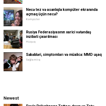
Necə tez və asanlıqla kompüter ekranında
açmaq üçün necə?
Kompüter
Rusiya Federasiyasının xarici vətəndaş
inzibati çıxarılması
Hüquq
Səbəbləri, simptomları və müalicə: MMD uşaq
Sağlamlıq
Newest