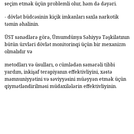
seçim etmək üçün problemli olur, həm də dəyəri.
- dövlət büdcəsinin kiçik imkanları saxla narkotik
təmin əhalinin.
ÜST sənədlərə görə, Ümumdünya Səhiyyə Təşkilatının
bütün üzvləri dövlət monitorinqi üçün bir mexanizm
olmalıdır və
metodları və üsulları, o cümlədən səmərəli tibbi
yardım, inkişaf terapiyanın effektivliyini, xəstə
məmnuniyyətini və səviyyəsini müəyyən etmək üçün
qiymətləndirilməsi müdaxilələrin effektivliyinin.