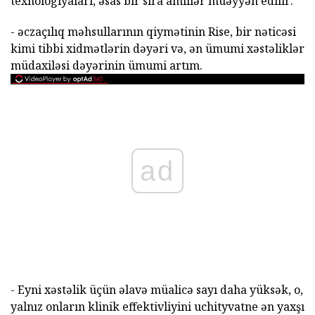
texnologiyaları, əsas bir sıra amillər müəyyən edilir:
- əczaçılıq məhsullarının qiymətinin Rise, bir nəticəsi
kimi tibbi xidmətlərin dəyəri və, ən ümumi xəstəliklər
müdaxiləsi dəyərinin ümumi artım.
ad
- Eyni xəstəlik üçün əlavə müalicə sayı daha yüksək, o,
yalnız onların klinik effektivliyini uchityvatne ən yaxşı