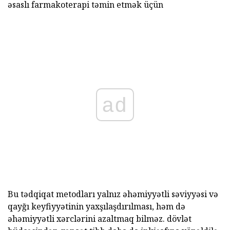
əsaslı farmakoterapi təmin etmək üçün
ad
Bu tədqiqat metodları yalnız əhəmiyyətli səviyyəsi və
qayğı keyfiyyətinin yaxşılaşdırılması, həm də
əhəmiyyətli xərclərini azaltmaq bilməz. dövlət