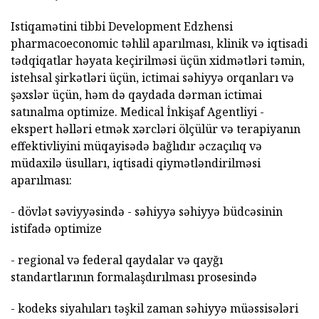
Istiqamətini tibbi Development Edzhensi
pharmacoeconomic təhlil aparılması, klinik və iqtisadi
tədqiqatlar həyata keçirilməsi üçün xidmətləri təmin,
istehsal şirkətləri üçün, ictimai səhiyyə orqanları və
şəxslər üçün, həm də qaydada dərman ictimai
satınalma optimize. Medical İnkişaf Agentliyi -
ekspert həlləri etmək xərcləri ölçülür və terapiyanın
effektivliyini müqayisədə bağlıdır əczaçılıq və
müdaxilə üsulları, iqtisadi qiymətləndirilməsi
aparılması:
- dövlət səviyyəsində - səhiyyə səhiyyə büdcəsinin
istifadə optimize
- regional və federal qaydalar və qayğı
standartlarının formalaşdırılması prosesində
- kodeks siyahıları təşkil zaman səhiyyə müəssisələri