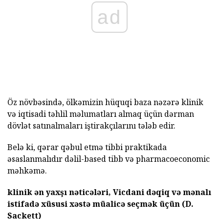
ad
Öz növbəsində, ölkəmizin hüquqi baza nəzərə klinik
və iqtisadi təhlil məlumatları almaq üçün dərman
dövlət satınalmaları iştirakçılarını tələb edir.
Belə ki, qərar qəbul etmə tibbi praktikada
əsaslanmalıdır dəlil-based tibb və pharmacoeconomic
məhkəmə.
klinik ən yaxşı nəticələri, Vicdani dəqiq və mənalı
istifadə xüsusi xəstə müalicə seçmək üçün (D.
Sackett)