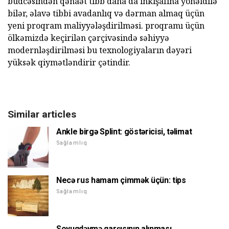
büdcəsindən qənaət tibb daha da inkişafına yönəldilə
bilər, əlavə tibbi avadanlıq və dərman almaq üçün
yeni proqram maliyyələşdirilməsi. proqramı üçün
ölkəmizdə keçirilən çərçivəsində səhiyyə
modernləşdirilməsi bu texnologiyaların dəyəri
yüksək qiymətləndirir çətindir.
Similar articles
Ankle birgə Splint: göstəricisi, təlimat
Sağlamlıq
Necə rus hamam çimmək üçün: tips
Sağlamlıq
Soyuqdəymə qarşısının alınması