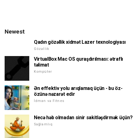
Newest
Qadın gözəllik xidmət Lazer texnologiyası
Gözəllik
VirtualBox Mac OS quraşdırılması: ətraflı
təlimat
Kompüter
Ən effektiv yolu arıqlamaq üçün - bu öz-
özünə nəzarət edir
İdman və Fitnes
Necə həb olmadan sinir sakitləşdirmək üçün?
Sağlamlıq