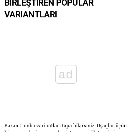
BIRLEŞTIREN POPULAR
VARIANTLARI
ad
Bəzən Combo variantları tapa bilərsiniz. Uşaqlar üçün