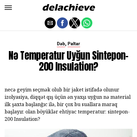
,
Dəb
Paltar
Nə Temperatur Uyğun Sintepon-
200 Insulation?
necə geyim seçmək olub bir jaket istifadə olunur
izolyasiya, diqqət qış üçün ən yaxşı uyğun nə material
ilk şaxta başlanğıc ilə, bir çox bu suallara maraq
başlayır. olan böyüklər ehtiyac temperatur: sintepon-
200 Insulation?