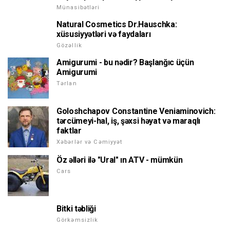
Münasibətləri
Natural Cosmetics Dr.Hauschka:
xüsusiyyətləri və faydaları
Gözəllik
Amigurumi - bu nədir? Başlanğıc üçün
Amigurumi
Tərlan
Goloshchapov Constantine Veniaminovich:
tərcümeyi-hal, iş, şəxsi həyat və maraqlı
faktlar
Xəbərlər və Cəmiyyət
Öz əlləri ilə "Ural" ın ATV - mümkün
Cars
Bitki təbliği
Görkəmsizlik