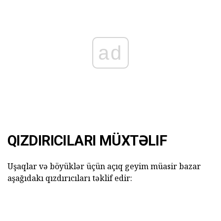
ad
QIZDIRICILARI MÜXTƏLIF
Uşaqlar və böyüklər üçün açıq geyim müasir bazar
aşağıdakı qızdırıcıları təklif edir: