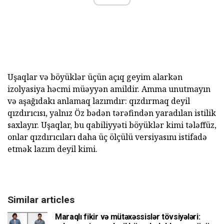
Uşaqlar və böyüklər üçün açıq geyim alarkən
izolyasiya həcmi müəyyən amildir. Amma unutmayın
və aşağıdakı anlamaq lazımdır: qızdırmaq deyil
qızdırıcısı, yalnız Öz bədən tərəfindən yaradılan istilik
saxlayır. Uşaqlar, bu qabiliyyəti böyüklər kimi tələffüz,
onlar qızdırıcıları daha üç ölçülü versiyasını istifadə
etmək lazım deyil kimi.
Similar articles
Maraqlı fikir və mütəxəssislər tövsiyələri: