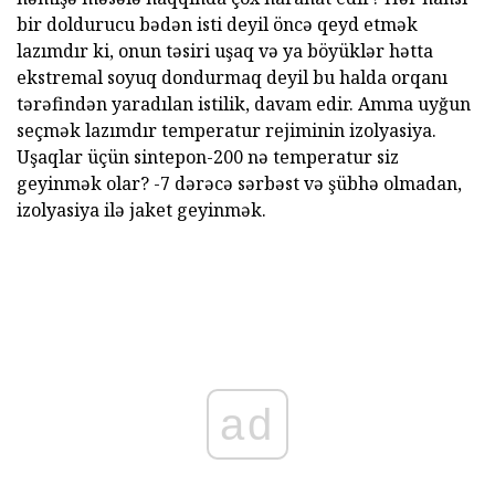
bir doldurucu bədən isti deyil öncə qeyd etmək
lazımdır ki, onun təsiri uşaq və ya böyüklər hətta
ekstremal soyuq dondurmaq deyil bu halda orqanı
tərəfindən yaradılan istilik, davam edir. Amma uyğun
seçmək lazımdır temperatur rejiminin izolyasiya.
Uşaqlar üçün sintepon-200 nə temperatur siz
geyinmək olar? -7 dərəcə sərbəst və şübhə olmadan,
izolyasiya ilə jaket geyinmək.
ad