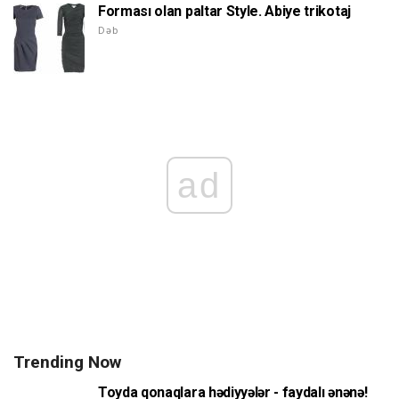
Forması olan paltar Style. Abiye trikotaj
Dəb
ad
Trending Now
Toyda qonaqlara hədiyyələr - faydalı ənənə!