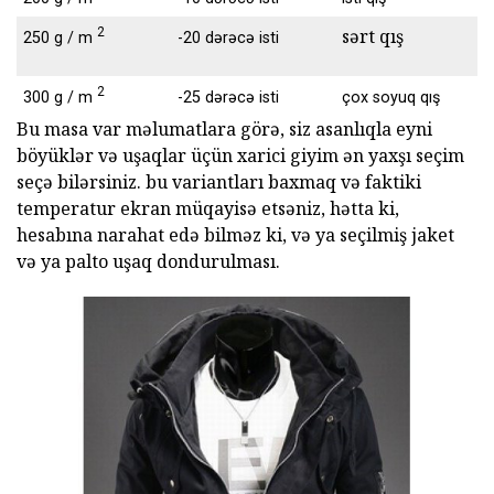
2
sərt qış
250 g / m
-20 dərəcə isti
2
300 g / m
-25 dərəcə isti
çox soyuq qış
Bu masa var məlumatlara görə, siz asanlıqla eyni
böyüklər və uşaqlar üçün xarici giyim ən yaxşı seçim
seçə bilərsiniz. bu variantları baxmaq və faktiki
temperatur ekran müqayisə etsəniz, hətta ki,
hesabına narahat edə bilməz ki, və ya seçilmiş jaket
və ya palto uşaq dondurulması.