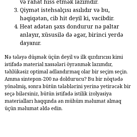
və rahat hiss etmək lazımdır.
Qiymət istehsalçısı asılıdır və bu,
həqiqətən, cib hit deyil ki, vacibdir.
Heat adətən şəxs dondurur nə paltar
anlayır, xüsusilə də əgər, birinci yerdə
dayanır.
Nə tələyə düşmək üçün deyil və ilk qızdırıcısı kimi
istifadə material xassələri öyrənmək lazımdır,
təhlükəsiz optimal adlandırmaq olar bir seçim seçin.
Amma sintepon-200 nə doldurucu? Bu bir nöqtədə
yönəlmiş, sonra bütün tələblərini yerinə yetirəcək bir
seçə bilərsiniz, bütün istifadə istilik izolyasiya
materialları haqqında ən mühüm məlumat almaq
üçün məlumat əldə edin.