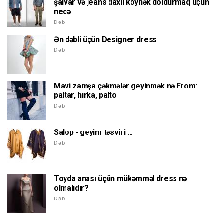
şalvar və jeans daxil köynək doldurmaq üçün
necə
Dəb
Ən dəbli üçün Designer dress
Dəb
Mavi zamşa çəkmələr geyinmək nə From:
paltar, hırka, palto
Dəb
Salop - geyim təsviri ...
Dəb
Toyda anası üçün mükəmməl dress nə
olmalıdır?
Dəb