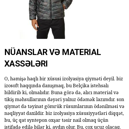
NÜANSLAR VƏ MATERIAL
XASSƏLƏRI
O, həmişə haqlı bir xüsusi izolyasiya qiyməti deyil. biz
izosoft haqqında danışmaq, bu Belçika istehsalı
bildirib ki, olmalıdır. Buna görə də, alıcı material və
tikiş məhsullarının dəyəri yalnız ödəmək lazımdır. son
qiymət də təyinat gömrük rüsumlarının ödənilməsi və
nəqliyyat daxildir. biz izolyasiya xüsusiyyətləri diqqət,
bu, üç qat syntepon oxşar təsir nail olmaq üçün
istifadə edilə bilər ki, aydın olur. Bu, çox ucuz olacaq.