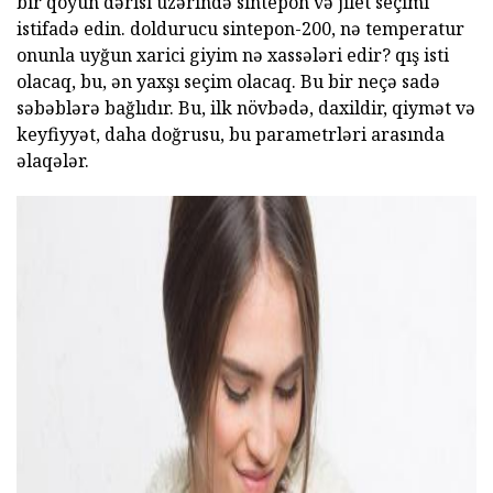
bir qoyun dərisi üzərində sintepon və jilet seçimi
istifadə edin. doldurucu sintepon-200, nə temperatur
onunla uyğun xarici giyim nə xassələri edir? qış isti
olacaq, bu, ən yaxşı seçim olacaq. Bu bir neçə sadə
səbəblərə bağlıdır. Bu, ilk növbədə, daxildir, qiymət və
keyfiyyət, daha doğrusu, bu parametrləri arasında
əlaqələr.