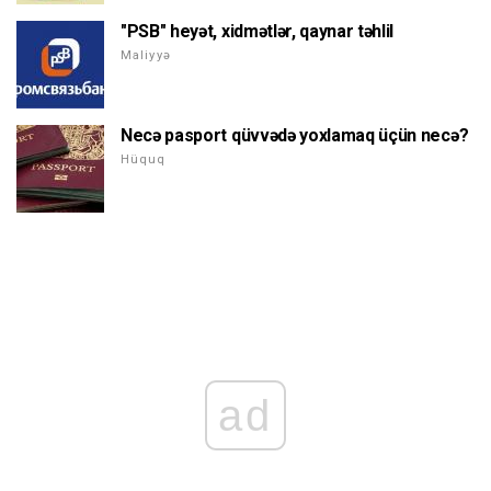
"PSB" heyət, xidmətlər, qaynar təhlil
Maliyyə
Necə pasport qüvvədə yoxlamaq üçün necə?
Hüquq
ad