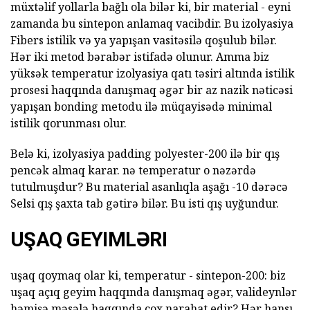
müxtəlif yollarla bağlı ola bilər ki, bir material - eyni
zamanda bu sintepon anlamaq vacibdir. Bu izolyasiya
Fibers istilik və ya yapışan vasitəsilə qoşulub bilər.
Hər iki metod bərabər istifadə olunur. Amma biz
yüksək temperatur izolyasiya qatı təsiri altında istilik
prosesi haqqında danışmaq əgər bir az nazik nəticəsi
yapışan bonding metodu ilə müqayisədə minimal
istilik qorunması olur.
Belə ki, izolyasiya padding polyester-200 ilə bir qış
pencək almaq karar. nə temperatur o nəzərdə
tutulmuşdur? Bu material asanlıqla aşağı -10 dərəcə
Selsi qış şaxta tab gətirə bilər. Bu isti qış uyğundur.
UŞAQ GEYIMLƏRI
uşaq qoymaq olar ki, temperatur - sintepon-200: biz
uşaq açıq geyim haqqında danışmaq əgər, valideynlər
həmişə məsələ haqqında çox narahat edir? Hər hansı