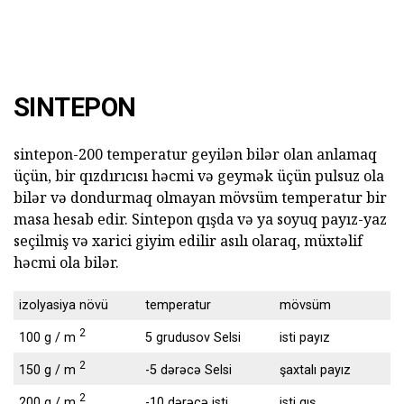
SINTEPON
sintepon-200 temperatur geyilən bilər olan anlamaq
üçün, bir qızdırıcısı həcmi və geymək üçün pulsuz ola
bilər və dondurmaq olmayan mövsüm temperatur bir
masa hesab edir. Sintepon qışda və ya soyuq payız-yaz
seçilmiş və xarici giyim edilir asılı olaraq, müxtəlif
həcmi ola bilər.
izolyasiya növü
temperatur
mövsüm
2
100 g / m
5 grudusov Selsi
isti payız
2
150 g / m
-5 dərəcə Selsi
şaxtalı payız
2
200 g / m
-10 dərəcə isti
isti qış