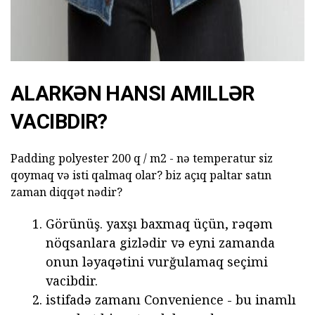
ALARKƏN HANSI AMILLƏR
VACIBDIR?
Padding polyester 200 q / m2 - nə temperatur siz
qoymaq və isti qalmaq olar? biz açıq paltar satın
zaman diqqət nədir?
Görünüş. yaxşı baxmaq üçün, rəqəm
nöqsanlara gizlədir və eyni zamanda
onun ləyaqətini vurğulamaq seçimi
vacibdir.
istifadə zamanı Convenience - bu inamlı