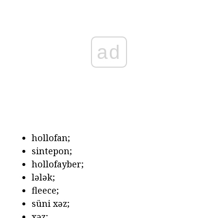
ad
hollofan;
sintepon;
hollofayber;
lələk;
fleece;
süni xəz;
xəz;