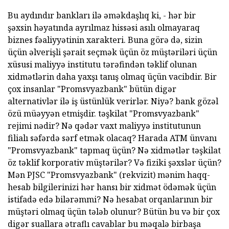
Bu aydındır bankları ilə əməkdaşlıq ki, - hər bir
şəxsin həyatında ayrılmaz hissəsi asılı olmayaraq
biznes fəaliyyətinin xarakteri. Buna görə də, sizin
üçün əlverişli şərait seçmək üçün öz müştəriləri üçün
xüsusi maliyyə institutu tərəfindən təklif olunan
xidmətlərin daha yaxşı tanış olmaq üçün vacibdir. Bir
çox insanlar "Promsvyazbank" bütün digər
alternativlər ilə iş üstünlük verirlər. Niyə? bank gözəl
özü müəyyən etmişdir. təşkilat "Promsvyazbank"
rejimi nədir? Nə qədər vaxt maliyyə institutunun
filialı səfərdə sərf etmək olacaq? Harada ATM ünvanı
"Promsvyazbank" tapmaq üçün? Nə xidmətlər təşkilat
öz təklif korporativ müştərilər? Və fiziki şəxslər üçün?
Mən PJSC "Promsvyazbank" (rekvizit) mənim haqq-
hesab bilgilerinizi hər hansı bir xidmət ödəmək üçün
istifadə edə bilərəmmi? Nə hesabat orqanlarının bir
müştəri olmaq üçün tələb olunur? Bütün bu və bir çox
digər suallara ətraflı cavablar bu məqalə birbaşa