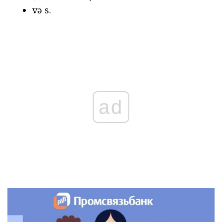
və s.
ad