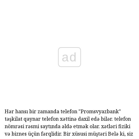
ad
Hər hansı bir zamanda telefon "Promsvyazbank"
təşkilat qaynar telefon xəttinə daxil edə bilər. telefon
nömrəsi rəsmi saytında əldə etmək olar. xətləri fiziki
və biznes üçün fərqlidir. Bir xüsusi müştəri Belə ki, siz