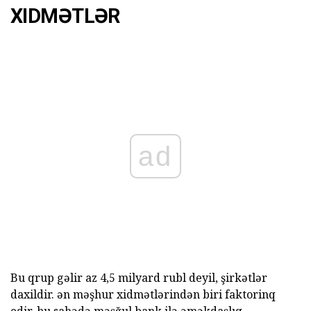
XIDMƏTLƏR
ad
Bu qrup gəlir az 4,5 milyard rubl deyil, şirkətlər
daxildir. ən məşhur xidmətlərindən biri faktorinq
edir. bu sahədə məşğul bank ilə əməkdaşlıq