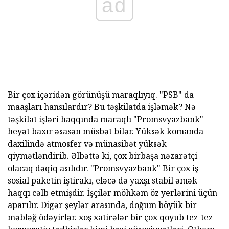
ad
Bir çox içəridən görünüşü maraqlıyıq. "PSB" da
maaşları hansılardır? Bu təşkilatda işləmək? Nə
təşkilat işləri haqqında maraqlı "Promsvyazbank"
heyət baxır əsasən müsbət bilər. Yüksək komanda
daxilində atmosfer və münasibət yüksək
qiymətləndirib. Əlbəttə ki, çox birbaşa nəzarətçi
olacaq dəqiq asılıdır. "Promsvyazbank" Bir çox iş
sosial paketin iştirakı, eləcə də yaxşı stabil əmək
haqqı cəlb etmişdir. İşçilər möhkəm öz yerlərini üçün
aparılır. Digər şeylər arasında, doğum böyük bir
məbləğ ödəyirlər. xoş xatirələr bir çox qoyub tez-tez