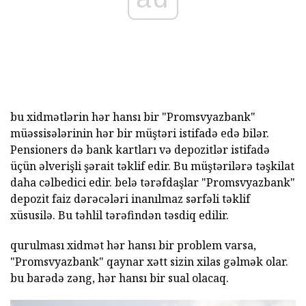
bu xidmətlərin hər hansı bir "Promsvyazbank"
müəssisələrinin hər bir müştəri istifadə edə bilər.
Pensioners də bank kartları və depozitlər istifadə
üçün əlverişli şərait təklif edir. Bu müştərilərə təşkilat
daha cəlbedici edir. belə tərəfdaşlar "Promsvyazbank"
depozit faiz dərəcələri inanılmaz sərfəli təklif
xüsusilə. Bu təhlil tərəfindən təsdiq edilir.
qurulması xidmət hər hansı bir problem varsa,
"Promsvyazbank" qaynar xətt sizin xilas gəlmək olar.
bu barədə zəng, hər hansı bir sual olacaq.