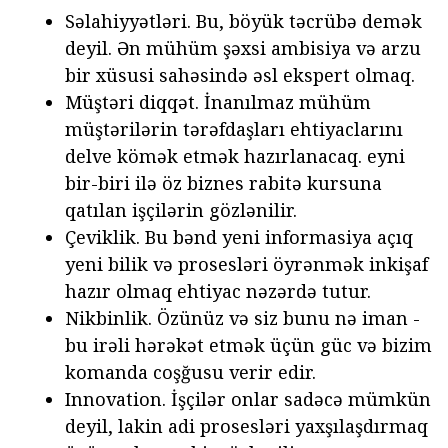
Səlahiyyətləri. Bu, böyük təcrübə demək
deyil. Ən mühüm şəxsi ambisiya və arzu
bir xüsusi sahəsində əsl ekspert olmaq.
Müştəri diqqət. İnanılmaz mühüm
müştərilərin tərəfdaşları ehtiyaclarını
delve kömək etmək hazırlanacaq. eyni
bir-biri ilə öz biznes rabitə kursuna
qatılan işçilərin gözlənilir.
Çeviklik. Bu bənd yeni informasiya açıq
yeni bilik və prosesləri öyrənmək inkişaf
hazır olmaq ehtiyac nəzərdə tutur.
Nikbinlik. Özünüz və siz bunu nə iman -
bu irəli hərəkət etmək üçün güc və bizim
komanda coşğusu verir edir.
Innovation. İşçilər onlar sadəcə mümkün
deyil, lakin adi prosesləri yaxşılaşdırmaq