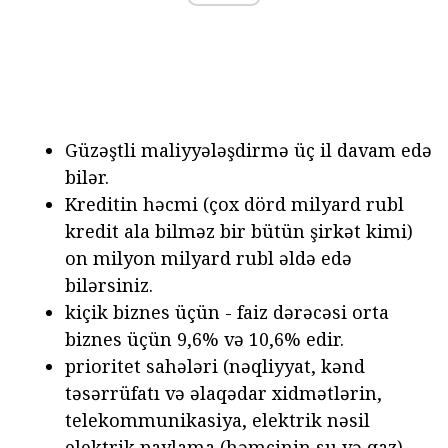
Güzəştli maliyyələşdirmə üç il davam edə
bilər.
Kreditin həcmi (çox dörd milyard rubl
kredit ala bilməz bir bütün şirkət kimi)
on milyon milyard rubl əldə edə
bilərsiniz.
kiçik biznes üçün - faiz dərəcəsi orta
biznes üçün 9,6% və 10,6% edir.
prioritet sahələri (nəqliyyat, kənd
təsərrüfatı və əlaqədar xidmətlərin,
telekommunikasiya, elektrik nəsil
elektrik paylama (həmçinin su və qaz),