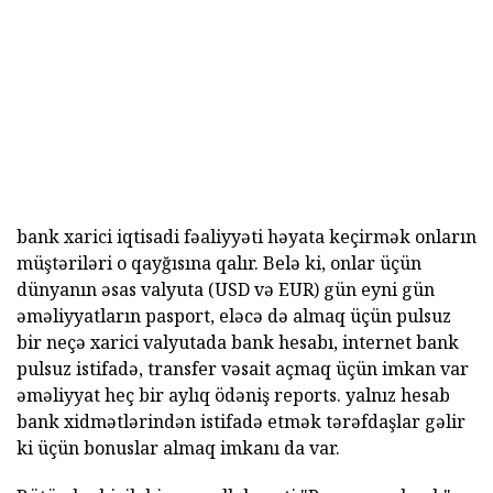
bank xarici iqtisadi fəaliyyəti həyata keçirmək onların
müştəriləri o qayğısına qalır. Belə ki, onlar üçün
dünyanın əsas valyuta (USD və EUR) gün eyni gün
əməliyyatların pasport, eləcə də almaq üçün pulsuz
bir neçə xarici valyutada bank hesabı, internet bank
pulsuz istifadə, transfer vəsait açmaq üçün imkan var
əməliyyat heç bir aylıq ödəniş reports. yalnız hesab
bank xidmətlərindən istifadə etmək tərəfdaşlar gəlir
ki üçün bonuslar almaq imkanı da var.