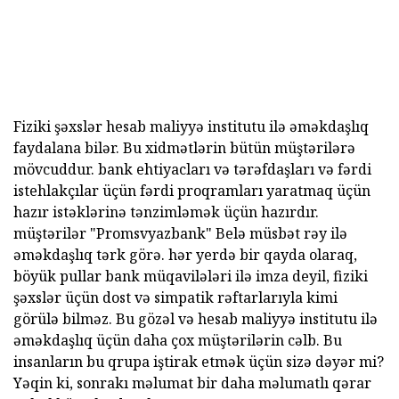
Fiziki şəxslər hesab maliyyə institutu ilə əməkdaşlıq
faydalana bilər. Bu xidmətlərin bütün müştərilərə
mövcuddur. bank ehtiyacları və tərəfdaşları və fərdi
istehlakçılar üçün fərdi proqramları yaratmaq üçün
hazır istəklərinə tənzimləmək üçün hazırdır.
müştərilər "Promsvyazbank" Belə müsbət rəy ilə
əməkdaşlıq tərk görə. hər yerdə bir qayda olaraq,
böyük pullar bank müqavilələri ilə imza deyil, fiziki
şəxslər üçün dost və simpatik rəftarlarıyla kimi
görülə bilməz. Bu gözəl və hesab maliyyə institutu ilə
əməkdaşlıq üçün daha çox müştərilərin cəlb. Bu
insanların bu qrupa iştirak etmək üçün sizə dəyər mi?
Yəqin ki, sonrakı məlumat bir daha məlumatlı qərar