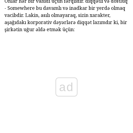
Onlar hər bir vahidi üçün fərqlidir. diqqətli və dostluq
- Somewhere bu davamlı və inadkar bir yerdə olmaq
vacibdir. Lakin, asılı olmayaraq, sizin xarakter,
aşağıdakı korporativ dəyərlərə diqqət lazımdır ki, bir
şirkətin uğur əldə etmək üçün:
ad