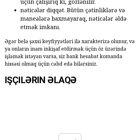
üçün çalışırıq ki, gözlənilir.
nəticələr diqqət. Bütün çətinliklərə və
maneələrə baxmayaraq, nəticələr əldə
etmək imkanı.
Əgər belə şəxsi keyfiyyətləri ilə xarakterizə olunur, və
ya onların inam inkişaf etdirmək üçün öz üzərində
işləmək istəyən varsa, siz bank hesabat komanda
hissəsi olmaq üçün cəhd edə bilərsiniz.
IŞÇILƏRIN ƏLAQƏ