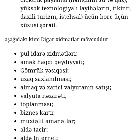
yüksək texnologiyalı layihələrin, tikinti,
daxili turizm, istehsal) üçün borc üçün
xüsusi şərait.
aşağıdakı kimi Digər xidmətlər mövcuddur:
pul idarə xidmətləri;
əmək haqqı qeydiyyatı;
Gömrük vəsiqəsi;
uzaq saxlanılması;
almaq və xarici valyutanın satışı;
valyuta nəzarəti;
toplanması;
biznes kartı;
müxtəlif əmanətlər;
əldə tacir;
əldə Internet;