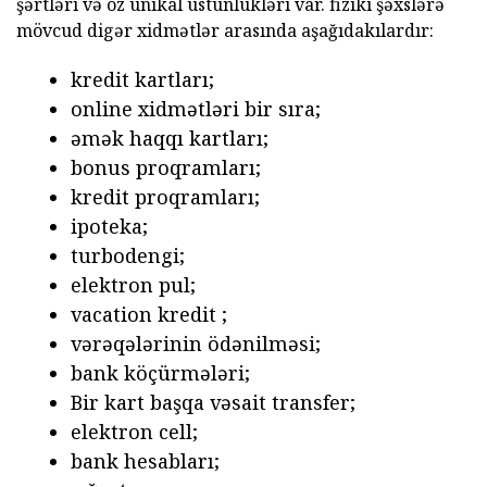
şərtləri və öz unikal üstünlükləri var. fiziki şəxslərə
mövcud digər xidmətlər arasında aşağıdakılardır:
kredit kartları;
online xidmətləri bir sıra;
əmək haqqı kartları;
bonus proqramları;
kredit proqramları;
ipoteka;
turbodengi;
elektron pul;
vacation kredit ;
vərəqələrinin ödənilməsi;
bank köçürmələri;
Bir kart başqa vəsait transfer;
elektron cell;
bank hesabları;