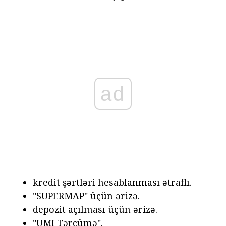
ad
kredit şərtləri hesablanması ətraflı.
"SUPERMAP" üçün ərizə.
depozit açılması üçün ərizə.
"UMI Tərcümə".