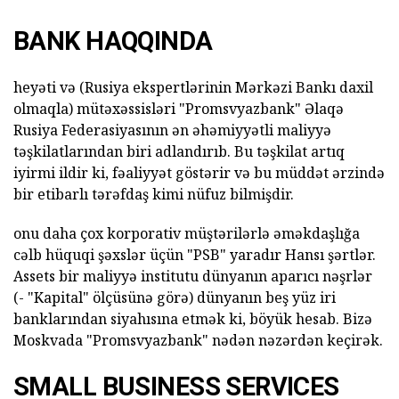
BANK HAQQINDA
heyəti və (Rusiya ekspertlərinin Mərkəzi Bankı daxil
olmaqla) mütəxəssisləri "Promsvyazbank" Əlaqə
Rusiya Federasiyasının ən əhəmiyyətli maliyyə
təşkilatlarından biri adlandırıb. Bu təşkilat artıq
iyirmi ildir ki, fəaliyyət göstərir və bu müddət ərzində
bir etibarlı tərəfdaş kimi nüfuz bilmişdir.
onu daha çox korporativ müştərilərlə əməkdaşlığa
cəlb hüquqi şəxslər üçün "PSB" yaradır Hansı şərtlər.
Assets bir maliyyə institutu dünyanın aparıcı nəşrlər
(- "Kapital" ölçüsünə görə) dünyanın beş yüz iri
banklarından siyahısına etmək ki, böyük hesab. Bizə
Moskvada "Promsvyazbank" nədən nəzərdən keçirək.
SMALL BUSINESS SERVICES