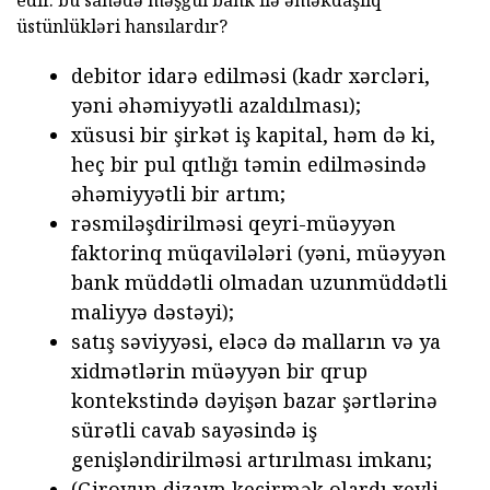
üstünlükləri hansılardır?
debitor idarə edilməsi (kadr xərcləri,
yəni əhəmiyyətli azaldılması);
xüsusi bir şirkət iş kapital, həm də ki,
heç bir pul qıtlığı təmin edilməsində
əhəmiyyətli bir artım;
rəsmiləşdirilməsi qeyri-müəyyən
faktorinq müqavilələri (yəni, müəyyən
bank müddətli olmadan uzunmüddətli
maliyyə dəstəyi);
satış səviyyəsi, eləcə də malların və ya
xidmətlərin müəyyən bir qrup
kontekstində dəyişən bazar şərtlərinə
sürətli cavab sayəsində iş
genişləndirilməsi artırılması imkanı;
(Girovun dizayn keçirmək olardı xeyli