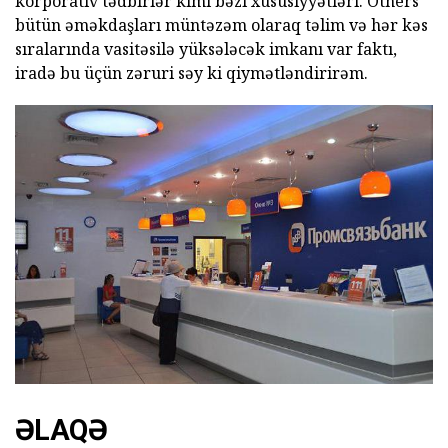
korporativ tədbirlər kimi bəzi xüsusiyyətləri. Others
bütün əməkdaşları müntəzəm olaraq təlim və hər kəs
sıralarında vasitəsilə yüksələcək imkanı var faktı,
iradə bu üçün zəruri səy ki qiymətləndirirəm.
ƏLAQƏ