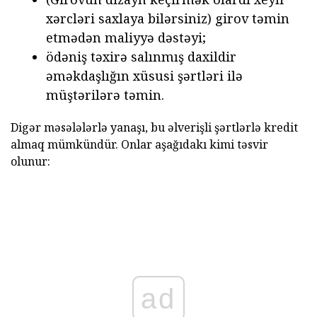
xərcləri saxlaya bilərsiniz) girov təmin
etmədən maliyyə dəstəyi;
ödəniş təxirə salınmış daxildir
əməkdaşlığın xüsusi şərtləri ilə
müştərilərə təmin.
Digər məsələlərlə yanaşı, bu əlverişli şərtlərlə kredit
almaq mümkündür. Onlar aşağıdakı kimi təsvir
olunur:
ad