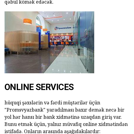
qəbul kömək edəcək.
ONLINE SERVICES
hüquqi şəxslərin və fərdi müştərilər üçün
"Promsvyazbank" yaradılması baxır demək necə bir
yol hər hansı bir bank xidmətinə uzaqdan giriş var.
Bunu etmək üçün, yalnız müvafiq online xidmətindən
istifadə. Onların arasında aşağıdakılardır: