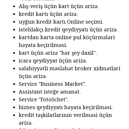
Alış-veriş üçün kart üçün ərizə.
kredit kartı üçün ərizə.
uyğun kredit kartı Online seçimi.
istehlakçı kredit qeydiyyatı üçün ərizə.
kartdan karta online pul köçürmələri
həyata keçirilməsi.
kart üçün ərizə "hər şey daxil".
icarə qeydiyyat üçün ərizə.
səlahiyyətli məsləhət broker xidmətləri
üçün ərizə.
Service "Business Market".
Assistant isteğe əmanət.
Service "FotoSchet".
biznes qeydiyyatı həyata keçirilməsi.
kredit təşkilatlarının verilməsi üçün
ərizə.