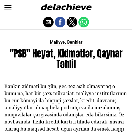
,
Maliyyə
Banklar
"PSB" Heyət, Xidmətlər, Qaynar
Təhlil
Bankın xidməti bu gün, gec-tez asılı olmayaraq o
bunu nə, hər bir şəxs müraciət. maliyyə institutlarının
bu cür köməyi ilə hüquqi şəxslər, kredit, davranış
əməliyyatlar almaq belə podratçı və ilə imzalanmış
müqavilələr çərçivəsində ödənişlər edə bilərsiniz. Öz
növbəsində, fiziki kredit kartı istifadə edərək, xüsusi
olaraq bu məqsəd hesab üçün ayrılan da əmək haqqı