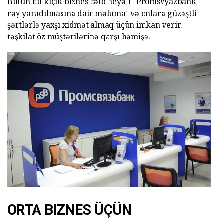
Bütün bu kiçik biznes cəlb heyəti "Promsvyazbank"
rəy yaradılmasına dair məlumat və onlara güzəştli
şərtlərlə yaxşı xidmət almaq üçün imkan verir.
təşkilat öz müştərilərinə qarşı həmişə.
ORTA BIZNES ÜÇÜN