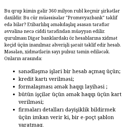
Bu qrup kimin gəlir 360 milyon rubl keçmir şirkətlər
daxildir. Bu cür müəssisələr "Promsvyazbank" təklif
edə bilər? Etibarlılıq əməkdaşlıq əsasən tərəflər
əvvəlinə necə ciddi tərəfindən müəyyən edilir.
qurulması Digər banklardakı öz hesablarına xidmət
keçid üçün inanılmaz əlverişli şərait təklif edir hesab.
Məsələn, xidmətlərin sayı pulsuz təmin ediləcək.
Onların arasında:
sənədləşmə işləri bir hesab açmaq üçün;
kredit kartı verilməsi;
formalaşması əmək haqqı layihəsi ;
bütün işçilər üçün əmək haqqı üçün kart
verilməsi;
firmaları detalları dəyişiklik bildirmek
üçün imkan verir ki, bir e-poçt şablon
yaratmaq.