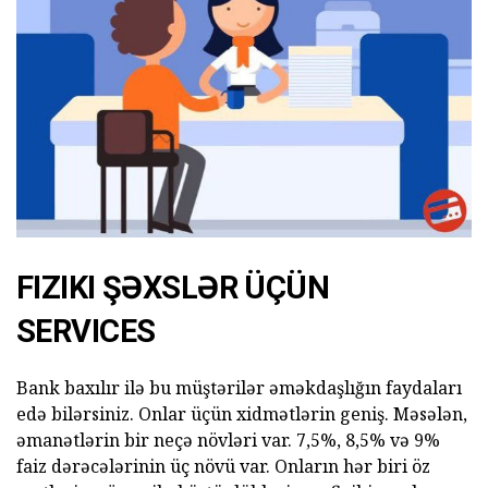
FIZIKI ŞƏXSLƏR ÜÇÜN
SERVICES
Bank baxılır ilə bu müştərilər əməkdaşlığın faydaları
edə bilərsiniz. Onlar üçün xidmətlərin geniş. Məsələn,
əmanətlərin bir neçə növləri var. 7,5%, 8,5% və 9%
faiz dərəcələrinin üç növü var. Onların hər biri öz