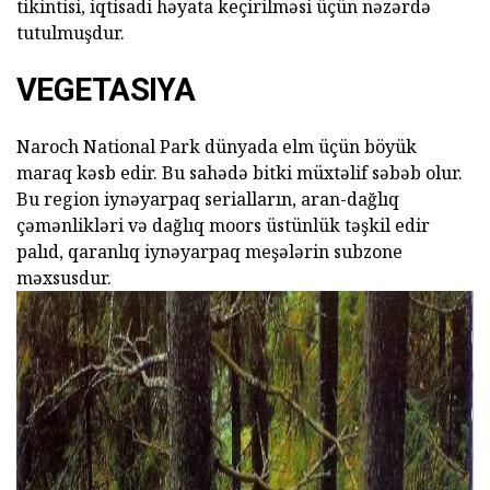
tikintisi, iqtisadi həyata keçirilməsi üçün nəzərdə
tutulmuşdur.
VEGETASIYA
Naroch National Park dünyada elm üçün böyük
maraq kəsb edir. Bu sahədə bitki müxtəlif səbəb olur.
Bu region iynəyarpaq serialların, aran-dağlıq
çəmənlikləri və dağlıq moors üstünlük təşkil edir
palıd, qaranlıq iynəyarpaq meşələrin subzone
məxsusdur.