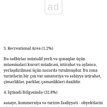
ad
3. Recreational Area (1.2%)
Bu tədbirlər müxtəlif yerli və qonaqlar üçün
müəssisələri kurort müalicəsi, istirahət və əyləncə,
yerləşdirilməsi üçün nəzərdə tutulmuşdur. Bu zona
turistlərin bir çox var sanatoriya və səhiyyə istirahət,
çimərliklər, parklar, çəmənlikləri daxildir.
4. İqtisadi Bölgəsində (32.8%)
sənaye, kommersiya və turizm fəaliyyəti - obyektlərin