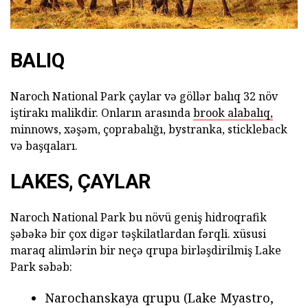
BALIQ
Naroch National Park çaylar və göllər balıq 32 növ
iştirakı malikdir. Onların arasında
brook alabalıq,
minnows, xəşəm, çoprabalığı, bystranka, stickleback
və başqaları.
LAKES, ÇAYLAR
Naroch National Park bu növü geniş hidroqrafik
şəbəkə bir çox digər təşkilatlardan fərqli. xüsusi
maraq alimlərin bir neçə qrupa birləşdirilmiş Lake
Park səbəb:
Narochanskaya qrupu (Lake Myastro,