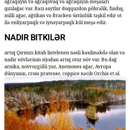
ağcaqayın və ağcaqovaq və ağcaqayın meşələri
qızılağac var. Bəzi saytlar doqquzdon pöhrəlik, fındıq,
milli ağac, ağtikan və Bracken üstünlük təşkil edir ot
ilə enliyarpaqlı və iynəyarpaqlı kül meşə edir.
NADIR BITKILƏR
artıq Qırmızı kitab listelenen nəsli kəsilməkdə olan və
nadir növlərinin siyahısı artıq otuz növ var. Bu dağ
arnika, novruzgülü yaz, Anemones ağac, Avropa
dünyanın, cross pratense, coppice nəcib Orchis et al.