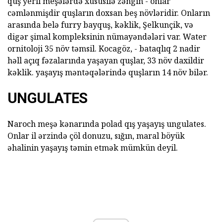
quş yerli meşələrdə xüsusilə zəngin - onlar
cəmlənmişdir quşların doxsan beş növləridir. Onların
arasında belə furry bayquş, kəklik, Şelkunçik, və
digər şimal kompleksinin nümayəndələri var. Water
ornitoloji 35 növ təmsil. Kocagöz, - bataqlıq 2 nadir
həll açıq fəzalarında yaşayan quşlar, 33 növ daxildir
kəklik. yaşayış məntəqələrində quşların 14 növ bilər.
UNGULATES
Naroch meşə kənarında polad qış yaşayış ungulates.
Onlar il ərzində çöl donuzu, sığın, maral böyük
əhalinin yaşayış təmin etmək mümkün deyil.