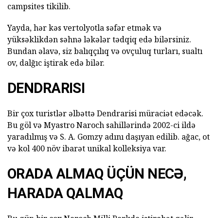
campsites tikilib.
Yayda, hər kəs vertolyotla səfər etmək və
yüksəklikdən səhnə ləkələr tədqiq edə bilərsiniz.
Bundan əlavə, siz balıqçılıq və ovçuluq turları, sualtı
ov, dalğıc iştirak edə bilər.
DENDRARISI
Bir çox turistlər əlbəttə Dendrarisi müraciət edəcək.
Bu göl və Myastro Naroch sahillərində 2002-ci ildə
yaradılmış və S. A. Gomzy adını daşıyan edilib. ağac, ot
və kol 400 növ ibarət unikal kolleksiya var.
ORADA ALMAQ ÜÇÜN NECƏ,
HARADA QALMAQ