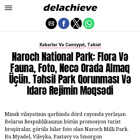
,
Xəbərlər Və Cəmiyyət
Təbiət
Naroch National Park: Flora Və
Fauna, Foto, Necə Orada Almaq
Üçün. Təhsil Park Qorunması Və
Idarə Rejimin Məqsədi
Minsk vilayətinin qərbində dörd rayonda yerləşən
Belarus Respublikasının bütün promosyon turist
broşüralar, görülə bilər foto olan Naroch Milli Park.
Bu Myadel, Vileyka, Pastavy və Smorgon