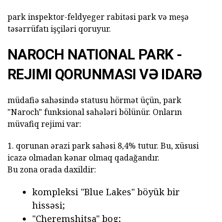
park inspektor-feldyeger rabitəsi park və meşə
təsərrüfatı işçiləri qoruyur.
NAROCH NATIONAL PARK -
REJIMI QORUNMASI VƏ IDARƏ
müdafiə sahəsində statusu hörmət üçün, park
"Naroch" funksional sahələri bölünür. Onların
müvafiq rejimi var:
1. qorunan ərazi park sahəsi 8,4% tutur. Bu, xüsusi
icazə olmadan kənar olmaq qadağandır.
Bu zona orada daxildir:
kompleksi "Blue Lakes" böyük bir
hissəsi;
"Cheremshitsa" bog;