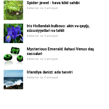
Spider-jewel - hava kilid sahibi
Xəbərlər və Cəmiyyət
Iris Hollandalı bulbous: əkin və qayğı,
xüsusiyyətləri və təhlil
Xəbərlər və Cəmiyyət
Mysterious Emerald: ilahəsi Venus daş
xassələri
Xəbərlər və Cəmiyyət
İrlandiya dənizi: ada təsviri
Xəbərlər və Cəmiyyət