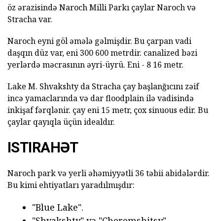
öz ərazisində Naroch Milli Parkı çaylar Naroch və
Stracha var.
Naroch eyni göl əmələ gəlmişdir. Bu çarpan vadi
daşqın düz var, eni 300 600 metrdir. canalized bəzi
yerlərdə məcrasının əyri-üyrü. Eni - 8 16 metr.
Lake M. Shvakshty da Stracha çay başlanğıcını zəif
incə yamaclarında və dar floodplain ilə vadisində
inkişaf fərqlənir. çay eni 15 metr, çox sinuous edir. Bu
çaylar qayıqla üçün idealdır.
ISTIRAHƏT
Naroch park və yerli əhəmiyyətli 36 təbii abidələrdir.
Bu kimi ehtiyatları yaradılmışdır:
"Blue Lake".
"Shvakshty" və "Cheremshitsy".