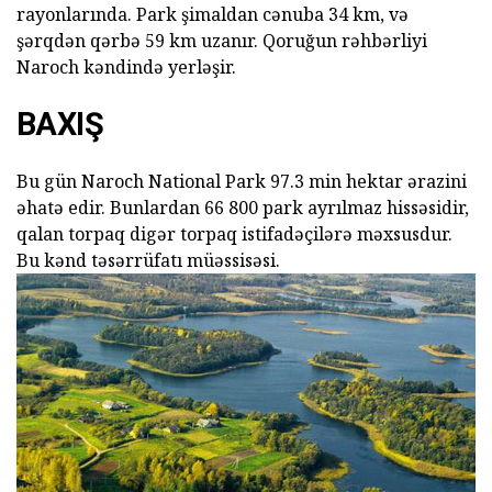
rayonlarında. Park şimaldan cənuba 34 km, və
şərqdən qərbə 59 km uzanır. Qoruğun rəhbərliyi
Naroch kəndində yerləşir.
BAXIŞ
Bu gün Naroch National Park 97.3 min hektar ərazini
əhatə edir. Bunlardan 66 800 park ayrılmaz hissəsidir,
qalan torpaq digər torpaq istifadəçilərə məxsusdur.
Bu kənd təsərrüfatı müəssisəsi.