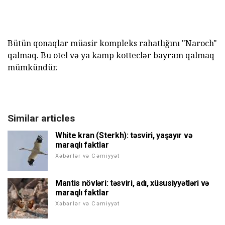
Bütün qonaqlar müasir kompleks rahatlığını "Naroch"
qalmaq. Bu otel və ya kamp kotteclər bayram qalmaq
mümkündür.
Similar articles
White kran (Sterkh): təsviri, yaşayır və
maraqlı faktlar
Xəbərlər və Cəmiyyət
Mantis növləri: təsviri, adı, xüsusiyyətləri və
maraqlı faktlar
Xəbərlər və Cəmiyyət