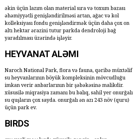
əkin üçün lazım olan material sıra və toxum bazası
əhəmiyyətli genişləndirilməsi artan, ağac və kol
kolleksiyası fondu genişləndirmək üçün daha çox on
altı hektar ərazini tutur parkda dendroloji bağ
yaradılması üzərində işləyir.
HEYVANAT ALƏMI
Naroch National Park, flora və fauna, qəribə müxtəlif
su heyvanlarının böyük kompleksinin mövcudluğu
imkan verir anbarlarının bir şəbəkəsinə malikdir.
xüsusilə miqrasiya zamanı bu balıq, sahil yer onurğalı
su quşların çox sayda. onurğalı ən azı 243 növ (quru)
üçün park ev.
BIRDS