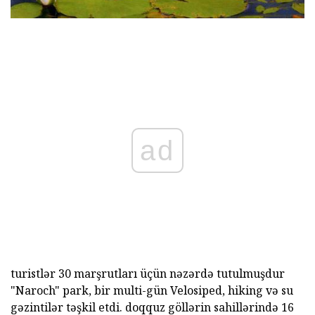
ad
turistlər 30 marşrutları üçün nəzərdə tutulmuşdur
"Naroch" park, bir multi-gün Velosiped, hiking və su
gəzintilər təşkil etdi. doqquz göllərin sahillərində 16