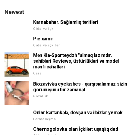
Newest
Karnabahar. Sağlamlıq tərifləri
Qida və içki
Pie xəmir
Qida və içkilər
Mən Kia-Sporteydzh "almaq lazımdır.
sahibləri Reviews, üstünlükləri və model
mənfi cəhətləri
Cars
Biozavivka eyelashes - qarşısıalınmaz sizin
görünüşünü bir zəmanət
Gözəllik
Onlar kərtənkələ, dovşan və ilbizlər yemək
Formalaşma
Chernogolovka olan İçkilər: uşaqlıq dad