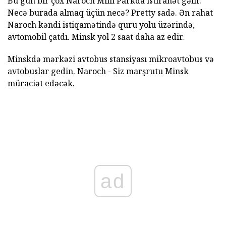
Bu gün bir çox Naroch Milli Parkda istirahət gəlir.
Necə burada almaq üçün necə? Pretty sadə. Ən rahat
Naroch kəndi istiqamətində quru yolu üzərində,
avtomobil çatdı. Minsk yol 2 saat daha az edir.
Minskdə mərkəzi avtobus stansiyası mikroavtobus və
avtobuslar gedin. Naroch - Siz marşrutu Minsk
müraciət edəcək.
ad