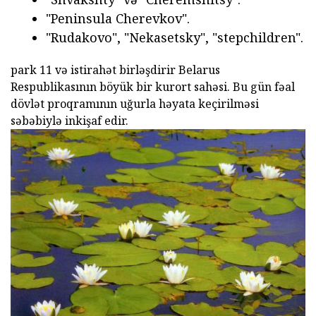
"Peninsula Cherevkov".
"Rudakovo", "Nekasetsky", "stepchildren".
park 11 və istirahət birləşdirir Belarus
Respublikasının böyük bir kurort sahəsi. Bu gün fəal
dövlət proqramının uğurla həyata keçirilməsi
səbəbiylə inkişaf edir.