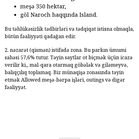
meşə 350 hektar,
göl Naroch haqqında Island.
Bu təhlükəsizlik tədbirləri və tədqiqat istisna olmaqla,
bütün fəaliyyəti qadağan edir.
2. nəzarət (qismən) istifadə zona. Bu parkın ümumi
sahəsi 57,6% tutur. Təyin saytlar ot biçmək üçün icazə
verilir ki,, mal-qara otarmaq göbələk və giləmeyvə,
balıqçılıq toplamaq. Biz münaqişə zonasında təyin
etmək Allowed meşə-bərpa işləri, outings və digər
fəaliyyət.