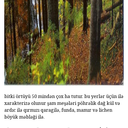
bitki örtüyü 50 mindən çox ha tutur. bu yerlər üçün ilə
xarakterizə olunur şam meşələri pöhrəlik dağ kül və
ardıc ilə qırmızı qaragilə, funda, mamır və lichen
böyük məbləği ilə.