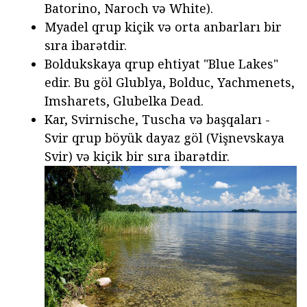
Batorino, Naroch və White).
Myadel qrup kiçik və orta anbarları bir
sıra ibarətdir.
Boldukskaya qrup ehtiyat "Blue Lakes"
edir. Bu göl Glublya, Bolduc, Yachmenets,
Imsharets, Glubelka Dead.
Kar, Svirnische, Tuscha və başqaları -
Svir qrup böyük dayaz göl (Vişnevskaya
Svir) və kiçik bir sıra ibarətdir.