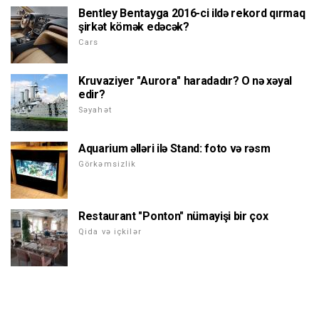
Bentley Bentayga 2016-ci ildə rekord qırmaq
şirkət kömək edəcək?
Cars
Kruvaziyer "Aurora" haradadır? O nə xəyal
edir?
Səyahət
Aquarium əlləri ilə Stand: foto və rəsm
Görkəmsizlik
Restaurant "Ponton" nümayişi bir çox
Qida və içkilər