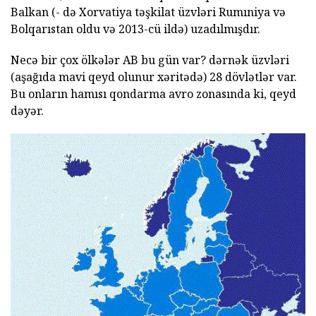
Balkan (- də Xorvatiya təşkilat üzvləri Rumıniya və
Bolqarıstan oldu və 2013-cü ildə) uzadılmışdır.
Necə bir çox ölkələr AB bu gün var? dərnək üzvləri
(aşağıda mavi qeyd olunur xəritədə) 28 dövlətlər var.
Bu onların hamısı qondarma avro zonasında ki, qeyd
dəyər.