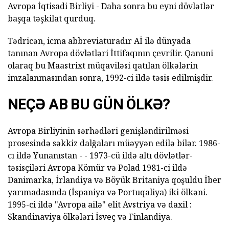
Avropa İqtisadi Birliyi - Daha sonra bu eyni dövlətlər
başqa təşkilat qurduq.
Tədricən, icma abbreviaturadır Aİ ilə dünyada
tanınan Avropa dövlətləri İttifaqının çevrilir. Qanuni
olaraq bu Maastrixt müqaviləsi qatılan ölkələrin
imzalanmasından sonra, 1992-ci ildə təsis edilmişdir.
NEÇƏ AB BU GÜN ÖLKƏ?
Avropa Birliyinin sərhədləri genişləndirilməsi
prosesində səkkiz dalğaları müəyyən edilə bilər. 1986-
cı ildə Yunanıstan - - 1973-cü ildə altı dövlətlər-
təsisçiləri Avropa Kömür və Polad 1981-ci ildə
Danimarka, İrlandiya və Böyük Britaniya qoşuldu İber
yarımadasında (İspaniya və Portuqaliya) iki ölkəni.
1995-ci ildə "Avropa ailə" elit Avstriya və daxil :
Skandinaviya ölkələri İsveç və Finlandiya.