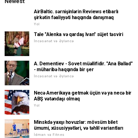
Newest
AirBaltic. sərnişinlərin Reviews etibarlı
şirkətin fəaliyyəti haqqında danışmaq
Yol
Tale "Alenka və qardaş Ivan" süjet təsviri
İncəsənət və Əyləncə
A. Dementiev - Sovet müəllifidir. "Ana Ballad"
- müharibə haqqında bir şer
İncəsənət və Əyləncə
Necə Amerikaya getmək üçün və ya necə bir
ABŞ vətəndaşı olmaq
Yol
Minskdə yaxşı hovuzlar: mövsüm bilet
ümumi, xüsusiyyətləri, və təhlil variantları
İdman və Fitnes