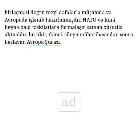
birləşməsi doğru meyl dəfələrlə müşahidə və
Avropada işlənib hazırlanmışdır. NATO və kimi
beynəlxalq təşkilatlara formalaşır zaman xüsusilə
aktualdır, bu fikir, İkinci Dünya müharibəsindən sonra
başlayan
Avropa Şurası.
ad