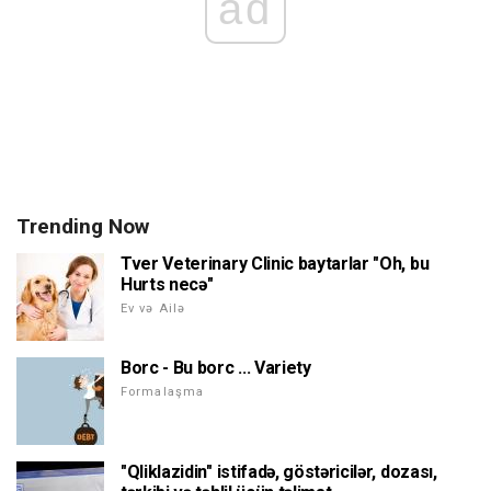
ad
Trending Now
Tver Veterinary Clinic baytarlar "Oh, bu
Hurts necə"
Ev və Ailə
Borc - Bu borc ... Variety
Formalaşma
"Qliklazidin" istifadə, göstəricilər, dozası,