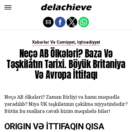
,
Xəbərlər Və Cəmiyyət
Iqtisadiyyat
Neçə AB Ölkələri? Baza Və
Təşkilatın Tarixi. Böyük Britaniya
Və Avropa İttifaqı
Neçə AB ölkələri? Zaman Birliyi və hansı məqsədlə
yaradılıb? Niyə UK təşkilatının çəkilmə niyyətindədir?
Bütün bu suallara cavab bizim məqalədə bilər!
ORIGIN VƏ İTTIFAQIN QISA