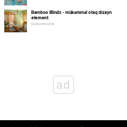
Bamboo Blinds - mükəmməl otaq dizayn
element
Görkəmsizlik
ad