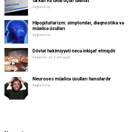
tərkibi və təhlil üçün təlimat
Sağlamlıq
Hipopituitarizm: simptomlar, diaqnostika və
müalicə üsulları
Sağlamlıq
Dövlət hakimiyyəti necə inkişaf etmişdir
Xəbərlər və Cəmiyyət
Neuroses müalicə üsulları hansılardır
Sağlamlıq