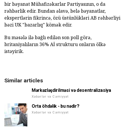
bir bəyanat Mühafizəkarlar Partiyasının, o da
rəhbərlik edir. Bundan əlavə, belə bəyanatlar,
ekspertlərin fikrincə, özü üstünlükləri AB rəhbərliyi
bəzi UK "bazarlıq" kömək edir.
Bu məsələ ilə bağlı edilən son poll görə,
britaniyalıların 36% Aİ strukturu onların ölkə
istəyirik.
Similar articles
Mərkəzləşdirilməsi və desentralizasiya
Xəbərlər və Cəmiyyət
Orta öhdəlik - bu nədir?
Xəbərlər və Cəmiyyət