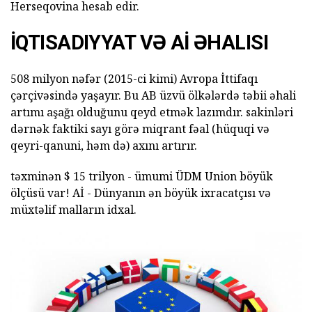
Herseqovina hesab edir.
İQTISADIYYAT VƏ Aİ ƏHALISI
508 milyon nəfər (2015-ci kimi) Avropa İttifaqı
çərçivəsində yaşayır. Bu AB üzvü ölkələrdə təbii əhali
artımı aşağı olduğunu qeyd etmək lazımdır. sakinləri
dərnək faktiki sayı görə miqrant fəal (hüquqi və
qeyri-qanuni, həm də) axını artırır.
təxminən $ 15 trilyon - ümumi ÜDM Union böyük
ölçüsü var! Aİ - Dünyanın ən böyük ixracatçısı və
müxtəlif malların idxal.