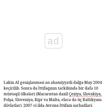
ad
Lakin Aİ genişlənməsi ən əhəmiyyətli dalğa May 2004
keçirilib. Sonra da İttifaqının tərkibində bir dəfə 10
müstəqil ölkələri (Macarıstan daxil
Çexiya, Slovakiya,
Polşa, Sloveniya, Kipr və Malta, eləcə də üç Baltikyanı
dövlətlər). 2007-ci ildə Avropa İttifaqı sərhədləri