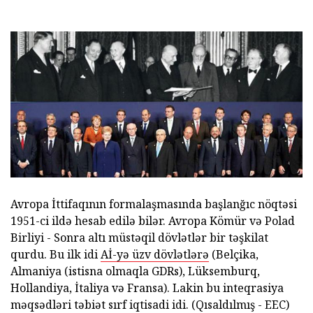
Avropa İttifaqının formalaşmasında başlanğıc nöqtəsi
1951-ci ildə hesab edilə bilər. Avropa Kömür və Polad
Birliyi - Sonra altı müstəqil dövlətlər bir təşkilat
qurdu. Bu ilk idi
Aİ-yə üzv dövlətlərə
(Belçika,
Almaniya (istisna olmaqla GDRs), Lüksemburq,
Hollandiya, İtaliya və Fransa). Lakin bu inteqrasiya
məqsədləri təbiət sırf iqtisadi idi. (Qısaldılmış - EEC)