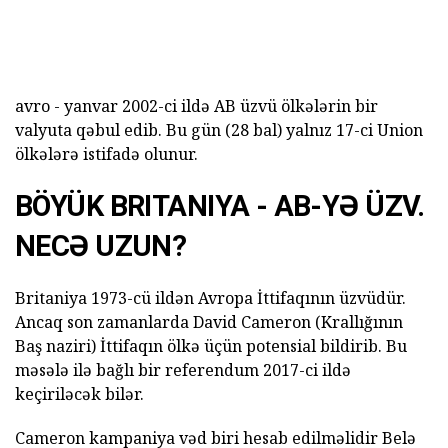
avro - yanvar 2002-ci ildə AB üzvü ölkələrin bir
valyuta qəbul edib. Bu gün (28 bal) yalnız 17-ci Union
ölkələrə istifadə olunur.
BÖYÜK BRITANIYA - AB-YƏ ÜZV.
NECƏ UZUN?
Britaniya 1973-cü ildən Avropa İttifaqının üzvüdür.
Ancaq son zamanlarda David Cameron (Krallığının
Baş naziri) İttifaqın ölkə üçün potensial bildirib. Bu
məsələ ilə bağlı bir referendum 2017-ci ildə
keçiriləcək bilər.
Cameron kampaniya vəd biri hesab edilməlidir Belə