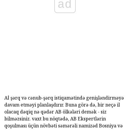
ad
Aİ şərq və cənub-şərq istiqamətində genişləndirməyə
davam etməyi planlaşdırır. Buna görə də, bir neçə il
olacaq dəqiq nə qədər AB ölkələri demək - siz
bilməzsiniz. vaxt bu nöqtədə, AB Ekspertlərin
qoşulması üçün növbəti səmərəli namizəd Bosniya və