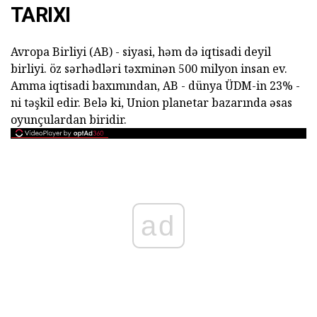
TARIXI
Avropa Birliyi (AB) - siyasi, həm də iqtisadi deyil
birliyi. öz sərhədləri təxminən 500 milyon insan ev.
Amma iqtisadi baxımından, AB - dünya ÜDM-in 23% -
ni təşkil edir. Belə ki, Union planetar bazarında əsas
oyunçulardan biridir.
ad