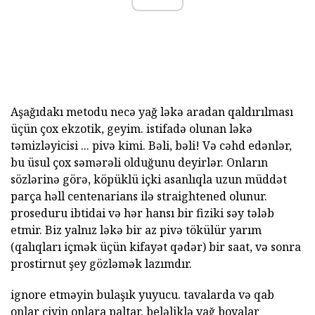
Aşağıdakı metodu necə yağ ləkə aradan qaldırılması
üçün çox ekzotik, geyim. istifadə olunan ləkə
təmizləyicisi ... pivə kimi. Bəli, bəli! Və cəhd edənlər,
bu üsul çox səmərəli olduğunu deyirlər. Onların
sözlərinə görə, köpüklü içki asanlıqla uzun müddət
parça həll centenarians ilə straightened olunur.
proseduru ibtidai və hər hansı bir fiziki səy tələb
etmir. Biz yalnız ləkə bir az pivə tökülür yarım
(qalıqları içmək üçün kifayət qədər) bir saat, və sonra
prostirnut şey gözləmək lazımdır.
ignore etməyin bulaşık yuyucu. tavalarda və qab
onlar çiyin onlara paltar, beləliklə yağ boyalar