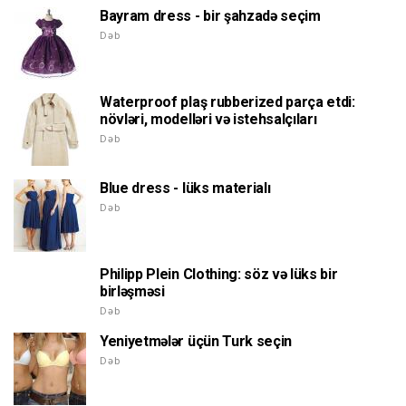
Bayram dress - bir şahzadə seçim
Dəb
Waterproof plaş rubberized parça etdi:
növləri, modelləri və istehsalçıları
Dəb
Blue dress - lüks materialı
Dəb
Philipp Plein Clothing: söz və lüks bir
birləşməsi
Dəb
Yeniyetmələr üçün Turk seçin
Dəb