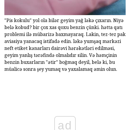
"Pis kokulu" yol ola bilər geyim yağ ləkə çıxarın. Niyə
belə kobud? bir çox xas qoxu benzin çünki. hətta qatı
problemi ilə mübarizə baxmayaraq. Lakin, tez-tez pak
aviasiya yanacaq istifadə edin. ləkə yumşaq mərkəzi
neft etiket kənarları dairəvi hərəkətləri edilməsi,
geyim yanlış tərəfində olmalıdır silin. Və həmçinin
benzin buxarların "ətir" boğmaq deyil, belə ki, bu
müalicə sonra şey yumaq və yaxalamaq əmin olun.
ad