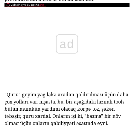
ad
"Quru" geyim yağ ləkə aradan qaldırılması üçün daha
çox yolları var. nişasta, bu, biz aşağıdakı lazımlı tools
bütün mümkün yardımı olacaq körpə toz, şəkər,
təbaşir, quru xardal. Onların işi ki, "basma" bir növ
olmaq üçün onların qabiliyyəti əsasında eyni.