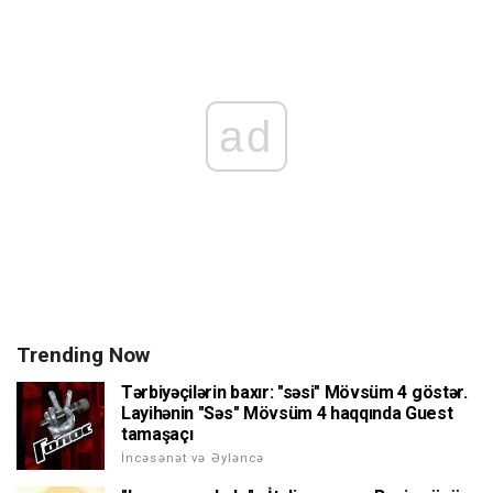
ad
Trending Now
Tərbiyəçilərin baxır: "səsi" Mövsüm 4 göstər.
Layihənin "Səs" Mövsüm 4 haqqında Guest
tamaşaçı
İncəsənət və Əyləncə