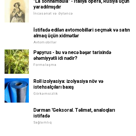
"La sonnambula" - İtaliya opera, Rusiya üçün
yaradılmışdır
İncəsənət və Əyləncə
İstifadə edilən avtomobilləri seçmək və satın
almaq üçün xidmətlər
Avtomobillər
Papyrus - bu və necə bəşər tarixində
əhəmiyyətli idi nədir?
Formalaşma
Roll izolyasiya: izolyasiya növ və
istehsalçıları baxış
Görkəmsizlik
Dərman 'Geksoral. Təlimat, analoqları
istifadə
Sağlamlıq