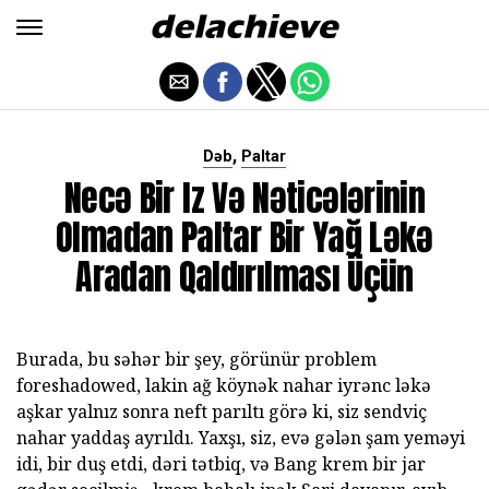
,
Dəb
Paltar
Necə Bir Iz Və Nəticələrinin
Olmadan Paltar Bir Yağ Ləkə
Aradan Qaldırılması Üçün
Burada, bu səhər bir şey, görünür problem
foreshadowed, lakin ağ köynək nahar iyrənc ləkə
aşkar yalnız sonra neft parıltı görə ki, siz sendviç
nahar yaddaş ayrıldı. Yaxşı, siz, evə gələn şam yeməyi
idi, bir duş etdi, dəri tətbiq, və Bang krem bir jar