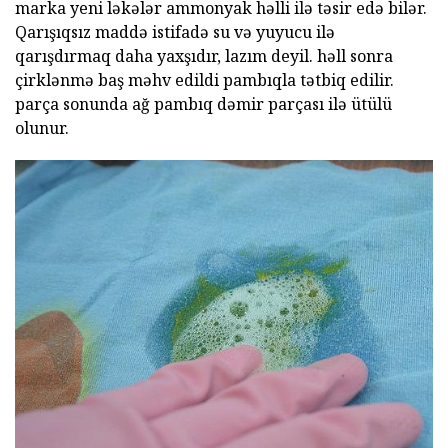
marka yeni ləkələr ammonyak həlli ilə təsir edə bilər.
Qarışıqsız maddə istifadə su və yuyucu ilə
qarışdırmaq daha yaxşıdır, lazım deyil. həll sonra
çirklənmə baş məhv edildi pambıqla tətbiq edilir.
parça sonunda ağ pambıq dəmir parçası ilə ütülü
olunur.