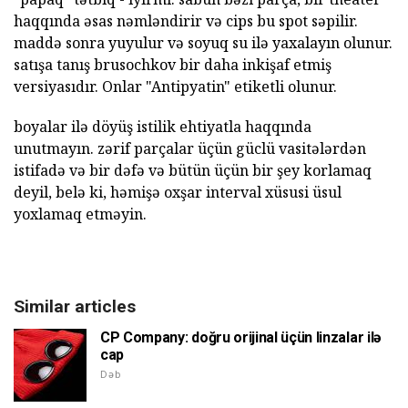
haqqında əsas nəmləndirir və cips bu spot səpilir.
maddə sonra yuyulur və soyuq su ilə yaxalayın olunur.
satışa tanış brusochkov bir daha inkişaf etmiş
versiyasıdır. Onlar "Antipyatin" etiketli olunur.
boyalar ilə döyüş istilik ehtiyatla haqqında
unutmayın. zərif parçalar üçün güclü vasitələrdən
istifadə və bir dəfə və bütün üçün bir şey korlamaq
deyil, belə ki, həmişə oxşar interval xüsusi üsul
yoxlamaq etməyin.
Similar articles
CP Company: doğru orijinal üçün linzalar ilə
cap
Dəb