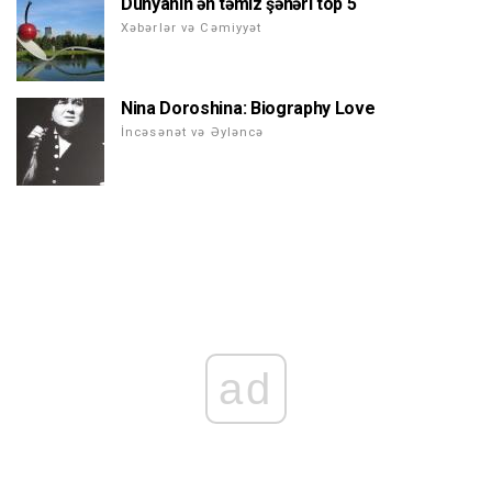
Dünyanın ən təmiz şəhəri top 5
Xəbərlər və Cəmiyyət
Nina Doroshina: Biography Love
İncəsənət və Əyləncə
ad