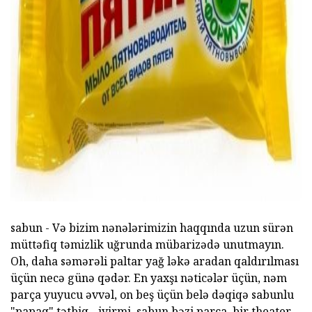
ad
sabun - Və bizim nənələrimizin haqqında uzun sürən
müttəfiq təmizlik uğrunda mübarizədə unutmayın.
Oh, daha səmərəli paltar yağ ləkə aradan qaldırılması
üçün necə günə qədər. En yaxşı nəticələr üçün, nəm
parça yuyucu əvvəl, on beş üçün belə dəqiqə sabunlu
"papaq" tətbiq - iyirmi. sabun bəzi parça, bir theater