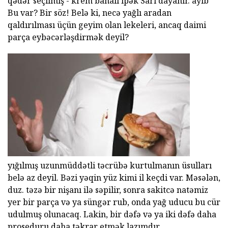
qədər seçilmiş - krem bahalı ipək Sari dayanır. ayıb
Bu var? Bir söz! Belə ki, necə yağlı aradan
qaldırılması üçün geyim olan lekeleri, ancaq daimi
parça eybəcərləşdirmək deyil?
yığılmış uzunmüddətli təcrübə kurtulmanın üsulları
belə az deyil. Bəzi yəqin yüz kimi il keçdi var. Məsələn,
duz. təzə bir nişanı ilə səpilir, sonra sakitcə natəmiz
yer bir parça və ya süngər rub, onda yağ uducu bu cür
udulmuş olunacaq. Lakin, bir dəfə və ya iki dəfə daha
proseduru daha təkrar etmək lazımdır.