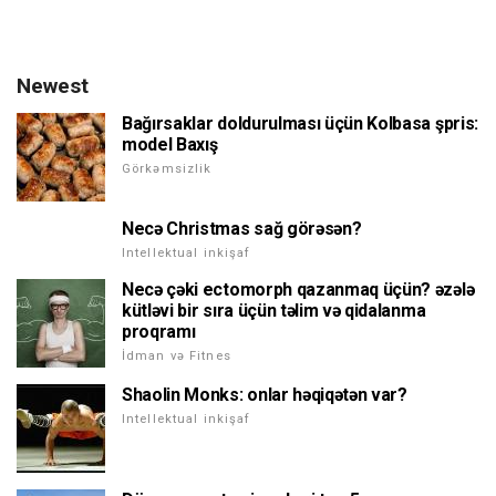
Newest
Bağırsaklar doldurulması üçün Kolbasa şpris:
model Baxış
Görkəmsizlik
Necə Christmas sağ görəsən?
Intellektual inkişaf
Necə çəki ectomorph qazanmaq üçün? əzələ
kütləvi bir sıra üçün təlim və qidalanma
proqramı
İdman və Fitnes
Shaolin Monks: onlar həqiqətən var?
Intellektual inkişaf