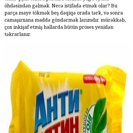
öhdəsindən gəlmək. Necə istifadə etmək olar? Bu
parça maye tökmək beş dəqiqə orada tərk, və sonra
camaşırxana maddə göndərmək lazımdır. mürəkkəb,
çox inkişaf etmiş hallarda bütün proses yenidən
təkrarlanır.