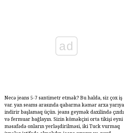
ad
Necə jeans 5-7 santimetr etmək? Bu halda, siz çox iş
var. yan seams arasında qabarma kəmər arxa yarıya
indirir başlamaq üçün. jeans geymək daxilində çıxdı
və fermuar bağlayın. Sizin köməkçisi orta tikişi eyni
məsafədə onların yerləşdirilməsi, iki Tuck vurmaq