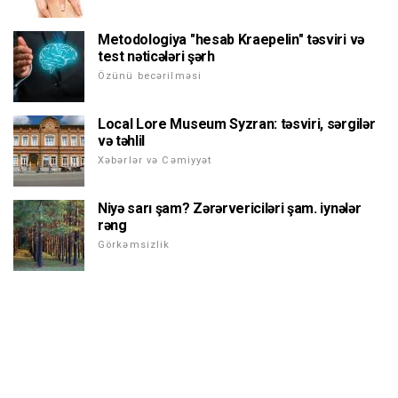
Metodologiya "hesab Kraepelin" təsviri və
test nəticələri şərh
Özünü becərilməsi
Local Lore Museum Syzran: təsviri, sərgilər
və təhlil
Xəbərlər və Cəmiyyət
Niyə sarı şam? Zərərvericiləri şam. iynələr
rəng
Görkəmsizlik