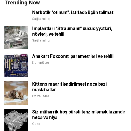
Trending Now
Narkotik "otinum". istifadə üçün təlimat
Sağlamlıq
İmplantları "Straumann" xüsusiyyətləri,
növləri, və təhlil
Sağlamlıq
Anakart Foxconn: parametrləri və təhlil
Kompüter
Kittens maarifləndirilməsi necə bəzi
məsləhətlər
Ev və Ailə
Siz mühərrik boş sürəti tənzimləmək lazımdır
necə və niyə
Cars