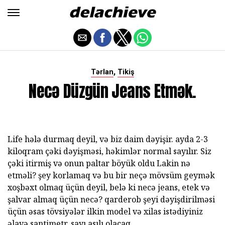
,
Tərlan
Tikiş
Necə Düzgün Jeans Etmək.
Life hələ durmaq deyil, və biz daim dəyişir. ayda 2-3
kiloqram çəki dəyişməsi, həkimlər normal sayılır. Siz
çəki itirmiş və onun paltar böyük oldu Lakin nə
etməli? şey korlamaq və bu bir neçə mövsüm geymək
xoşbəxt olmaq üçün deyil, belə ki necə jeans, etek və
şalvar almaq üçün necə? qarderob şeyi dəyişdirilməsi
üçün əsas tövsiyələr ilkin model və xilas istədiyiniz
əlavə santimetr, sayı asılı olacaq.