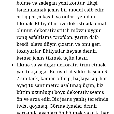
bölmə və zadəgan yeni kontur tikişi
tənzimləmək jeans bir model cəlb edir.
artıq parça kəsib və onları yenidən
tikmək. Ehtiyatlar overlok istifadə emal
olunur. dekorativ stitch mövzu uyğun
rəng asfaltlama tərəfdən. yarım dəfə
kəsdi. əlavə düym çıxarın və onu geri
toxuyurlar. Ehtiyatlar həyata dəmir.
kəmər jeans tikmək üçün hazır.
tikmə və ya digər dekorativ trim etmək
yan tikişi əgər Bu üsul idealdır. başdan 5-
7 sm tərk, kəmər off rip, başlayacaq. hər
ayaq 10 santimetrə azaltmaq üçün, biz
bütün uzunluğu boyu dekorativ seams
ön və arxa edir. Biz jeans yanlış tərəfində
twist qoymaq. Görmə iynələr demir
yarısında ayaqları ön bölmək və orta hər