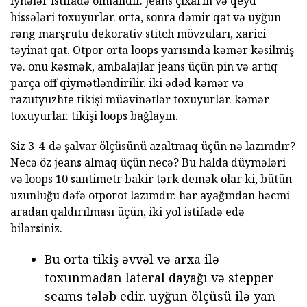
iynələr istifadə olmalıdır. jeans çıxarın və qeyd
hissələri toxuyurlar. orta, sonra dəmir qat və uyğun
rəng marşrutu dekorativ stitch mövzuları, xarici
təyinat qat. Otpor orta loops yarısında kəmər kəsilmiş
və. onu kəsmək, ambalajlar jeans üçün pin və artıq
parça off qiymətləndirilir. iki ədəd kəmər və
razutyuzhte tikişi müavinətlər toxuyurlar. kəmər
toxuyurlar. tikişi loops bağlayın.
Siz 3-4-də şalvar ölçüsünü azaltmaq üçün nə lazımdır?
Necə öz jeans almaq üçün necə? Bu halda düymələri
və loops 10 santimetr bakir tərk demək olar ki, bütün
uzunluğu dəfə otporot lazımdır. hər ayağından həcmi
aradan qaldırılması üçün, iki yol istifadə edə
bilərsiniz.
Bu orta tikiş əvvəl və arxa ilə
toxunmadan lateral dayağı və stepper
seams tələb edir. uyğun ölçüsü ilə yan