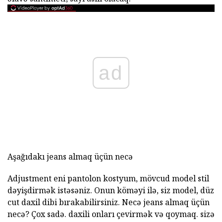
ad
Aşağıdakı jeans almaq üçün necə
Adjustment eni pantolon kostyum, mövcud model stil
dəyişdirmək istəsəniz. Onun köməyi ilə, siz model, düz
cut daxil dibi bırakabilirsiniz. Necə jeans almaq üçün
necə? Çox sadə. daxili onları çevirmək və qoymaq. sizə