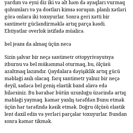
yardım və eyni diz iki və alt həm də ayaqları vurmaq
qohumları və ya dostları kimsə soruşun. planlı xətləri
görə onlara iki toxuyurlar. Sonra geri xətti bir
santimetr gücləndirməklə artıq parça kəsdi.
Ehtiyatlar overlok istifadə müalicə.
bel jeans da almaq üçün necə
Sizin şalvar bir neçə santimetr ottopyrivayutsya
itburnu və bel mükəmməl oturmaq, bu, ölçüsü
azaltmaq lazımdır. Qaydalara dəyişiklik artıq gücü
məbləği asılı olacaq. fərq santimetr yalnız bir neçə
deyil, sadəcə bel geniş elastik band əlavə edə
bilərsiniz. Bu bərabər bütün uzunluğu üzərində artıq
məbləği yaymaq. kəmər yanlış tərəfdən Bunu etmək
üçün hər tərəfində kəsik etmək. Doğru ölçüsü elastik
lent daxil edin və yerləri parçalar toxuyurlar. Bundan
sonra kəmər tikmək.