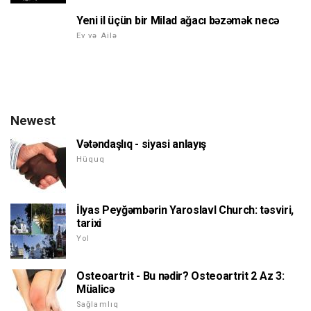
Yeni il üçün bir Milad ağacı bəzəmək necə
Ev və Ailə
Newest
Vətəndaşlıq - siyasi anlayış
Hüquq
İlyas Peyğəmbərin Yaroslavl Church: təsviri,
tarixi
Yol
Osteoartrit - Bu nədir? Osteoartrit 2 Az 3:
Müalicə
Sağlamlıq