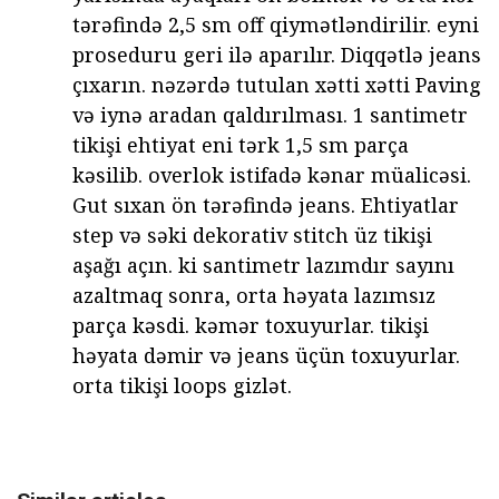
tərəfində 2,5 sm off qiymətləndirilir. eyni
proseduru geri ilə aparılır. Diqqətlə jeans
çıxarın. nəzərdə tutulan xətti xətti Paving
və iynə aradan qaldırılması. 1 santimetr
tikişi ehtiyat eni tərk 1,5 sm parça
kəsilib. overlok istifadə kənar müalicəsi.
Gut sıxan ön tərəfində jeans. Ehtiyatlar
step və səki dekorativ stitch üz tikişi
aşağı açın. ki santimetr lazımdır sayını
azaltmaq sonra, orta həyata lazımsız
parça kəsdi. kəmər toxuyurlar. tikişi
həyata dəmir və jeans üçün toxuyurlar.
orta tikişi loops gizlət.