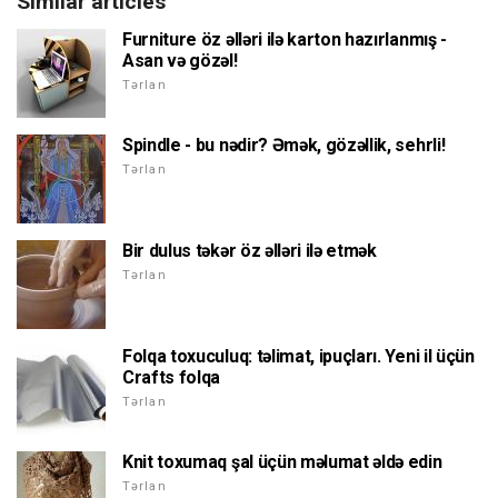
Similar articles
Furniture öz əlləri ilə karton hazırlanmış -
Asan və gözəl!
Tərlan
Spindle - bu nədir? Əmək, gözəllik, sehrli!
Tərlan
Bir dulus təkər öz əlləri ilə etmək
Tərlan
Folqa toxuculuq: təlimat, ipuçları. Yeni il üçün
Crafts folqa
Tərlan
Knit toxumaq şal üçün məlumat əldə edin
Tərlan