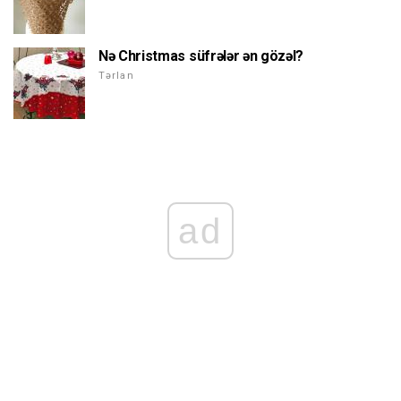
Nə Christmas süfrələr ən gözəl?
Tərlan
ad