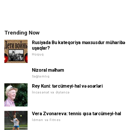
Trending Now
Rusiyada Bu kateqoriya məxsusdur müharibə
uşaqlar?
Hüquq
Nizoral məlhəm
Sağlamlıq
Rey Kuni: tərcümeyi-hal və əsərləri
İncəsənət və Əyləncə
Vera Zvonareva: tennis qısa tərcümeyi-hal
İdman və Fitnes