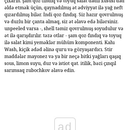
çıxarın. şam qoz-fındıq və toyuq salat dadlı xüsusi dad
əldə etmək üçün, qaynadılmış ət ədviyyat ilə yağ neft
qızardılmış bilər. İndi qoz-fındıq. Siz hazır qovrulmuş
və duzlu bir çanta almaq, siz ət əlavə edə bilərsiniz.
unpeeled varsa -, shell təmiz qovrulmuş soyudulur və
ət ilə qarışdırılır. təzə otlar - şam qoz-fındıq və toyuq
ilə salat kimi yeməklər mühüm komponenti. Kahı
Wash, kiçik ədəd əlinə quru və gözyaşardıcı. Stir
maddələr mayonez və ya bir neçə bitki yağları qaşıq
sous, limon suyu, duz və istiot qat. itilik, bəzi çınqıl
sarımsaq zubochkov əlavə edin.
ad