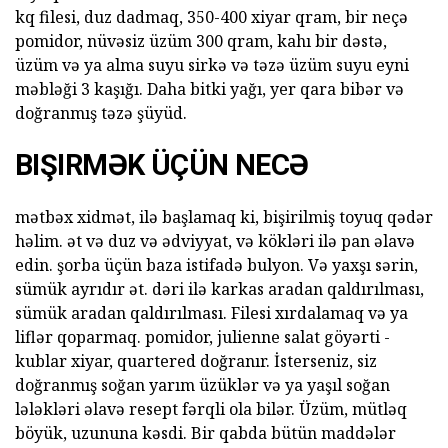
kq filesi, duz dadmaq, 350-400 xiyar qram, bir neçə
pomidor, nüvəsiz üzüm 300 qram, kahı bir dəstə,
üzüm və ya alma suyu sirkə və təzə üzüm suyu eyni
məbləği 3 kaşığı. Daha bitki yağı, yer qara bibər və
doğranmış təzə şüyüd.
BIŞIRMƏK ÜÇÜN NECƏ
mətbəx xidmət, ilə başlamaq ki, bişirilmiş toyuq qədər
həlim. ət və duz və ədviyyat, və kökləri ilə pan əlavə
edin. şorba üçün baza istifadə bulyon. Və yaxşı sərin,
sümük ayrıdır ət. dəri ilə karkas aradan qaldırılması,
sümük aradan qaldırılması. Filesi xırdalamaq və ya
liflər qoparmaq. pomidor, julienne salat göyərti -
kublar xiyar, quartered doğranır. İsterseniz, siz
doğranmış soğan yarım üzüklər və ya yaşıl soğan
lələkləri əlavə resept fərqli ola bilər. Üzüm, mütləq
böyük, uzununa kəsdi. Bir qabda bütün maddələr