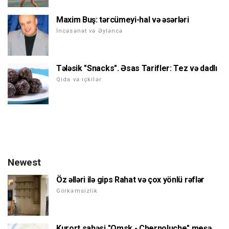
Maxim Buş: tərcümeyi-hal və əsərləri
İncəsənət və Əyləncə
Tələsik "Snacks". Əsas Tarifler: Tez və dadlı
Qida və içkilər
Newest
Öz əlləri ilə gips Rahat və çox yönlü rəflər
Görkəmsizlik
Kurort sahəsi "Omsk - Chernoluche" meşə