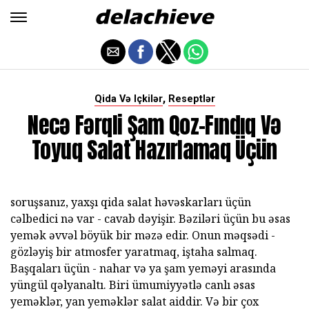
,
Qida Və Içkilər
Reseptlər
Necə Fərqli Şam Qoz-Fındıq Və
Toyuq Salat Hazırlamaq Üçün
soruşsanız, yaxşı qida salat həvəskarları üçün
cəlbedici nə var - cavab dəyişir. Bəziləri üçün bu əsas
yemək əvvəl böyük bir məzə edir. Onun məqsədi -
gözləyiş bir atmosfer yaratmaq, iştaha salmaq.
Başqaları üçün - nahar və ya şam yeməyi arasında
yüngül qəlyanaltı. Biri ümumiyyətlə canlı əsas
yeməklər, yan yeməklər salat aiddir. Və bir çox