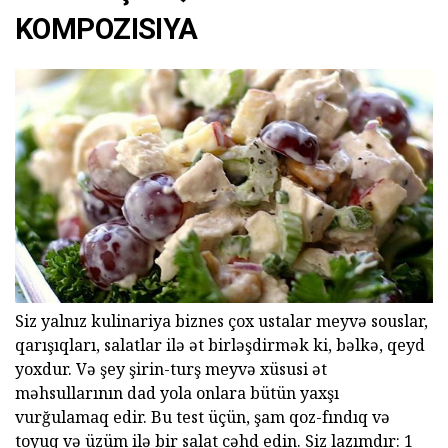
KOMPOZISIYA
Siz yalnız kulinariya biznes çox ustalar meyvə souslar,
qarışıqları, salatlar ilə ət birləşdirmək ki, bəlkə, qeyd
yoxdur. Və şey şirin-turş meyvə xüsusi ət
məhsullarının dad yola onlara bütün yaxşı
vurğulamaq edir. Bu test üçün, şam qoz-fındıq və
toyuq və üzüm ilə bir salat cəhd edin. Siz lazımdır: 1