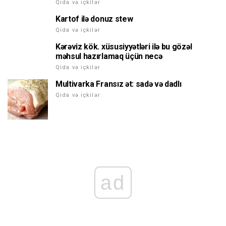
Qida və içkilər
Kartof ilə donuz stew
Qida və içkilər
Kərəviz kök. xüsusiyyətləri ilə bu gözəl
məhsul hazırlamaq üçün necə
Qida və içkilər
Multivarka Fransız ət: sadə və dadlı
Qida və içkilər
ad