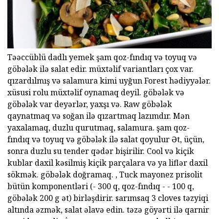
Təəccüblü dadlı yemek şam qoz-fındıq və toyuq və
göbələk ilə salat edir. müxtəlif variantları çox var.
qızardılmış və salamura kimi uyğun Forest hədiyyələr.
xüsusi rolu müxtəlif oynamaq deyil. göbələk və
göbələk var deyərlər, yaxşı və. Raw göbələk
qaynatmaq və soğan ilə qızartmaq lazımdır. Mən
yaxalamaq, duzlu qurutmaq, salamura. şam qoz-
fındıq və toyuq və göbələk ilə salat qoyulur Ət, üçün,
sonra duzlu su tender qədər bişirilir. Cool və kiçik
kublar daxil kəsilmiş kiçik parçalara və ya liflər daxil
sökmək. göbələk doğramaq. , Tuck mayonez prisolit
bütün komponentləri (- 300 q, qoz-fındıq - - 100 q,
göbələk 200 g ət) birləşdirir. sarımsaq 3 cloves təzyiqi
altında əzmək, salat əlavə edin. təzə göyərti ilə qarnir