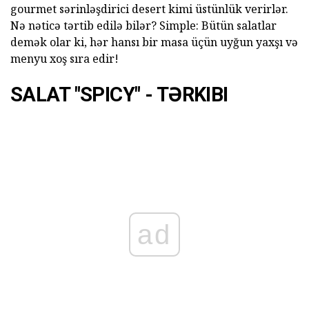
gourmet sərinləşdirici desert kimi üstünlük verirlər.
Nə nəticə tərtib edilə bilər? Simple: Bütün salatlar
demək olar ki, hər hansı bir masa üçün uyğun yaxşı və
menyu xoş sıra edir!
SALAT "SPICY" - TƏRKIBI
ad