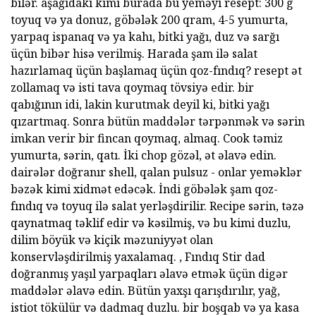
bilər. aşağıdakı kimi burada bu yeməyi resept: 300 g
toyuq və ya donuz, göbələk 200 qram, 4-5 yumurta,
yarpaq ispanaq və ya kahı, bitki yağı, duz və sarğı
üçün bibər hisə verilmiş. Harada şam ilə salat
hazırlamaq üçün başlamaq üçün qoz-fındıq? resept ət
zollamaq və isti tava qoymaq tövsiyə edir. bir
qabığının idi, lakin kurutmak deyil ki, bitki yağı
qızartmaq. Sonra bütün maddələr tərpənmək və sərin
imkan verir bir fincan qoymaq, almaq. Cook təmiz
yumurta, sərin, qatı. İki chop gözəl, ət əlavə edin.
dairələr doğranır shell, qalan pulsuz - onlar yeməklər
bəzək kimi xidmət edəcək. İndi göbələk şam qoz-
fındıq və toyuq ilə salat yerləşdirilir. Recipe sərin, təzə
qaynatmaq təklif edir və kəsilmiş, və bu kimi duzlu,
dilim böyük və kiçik məzuniyyət olan
konservləşdirilmiş yaxalamaq. , Fındıq Stir dad
doğranmış yaşıl yarpaqları əlavə etmək üçün digər
maddələr əlavə edin. Bütün yaxşı qarışdırılır, yağ,
istiot tökülür və dadmaq duzlu. bir boşqab və ya kasa