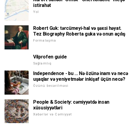
istirahət
Yol
Robert Guk: tərcümeyi-hal və şəxsi həyat.
Tez Biography Roberta guka və onun açılış
Formalaşma
Vilprofen guide
Sağlamlıq
Independence - bu ... Nə özünə inam və necə
uşaqlar və yeniyetmələr inkişaf üçün necə?
Özünü becərilməsi
People & Society: cəmiyyətdə insan
xüsusiyyətləri
Xəbərlər və Cəmiyyət