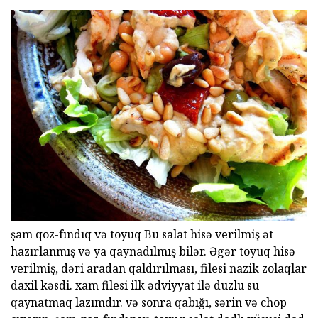
şam qoz-fındıq və toyuq Bu salat hisə verilmiş ət
hazırlanmış və ya qaynadılmış bilər. Əgər toyuq hisə
verilmiş, dəri aradan qaldırılması, filesi nazik zolaqlar
daxil kəsdi. xam filesi ilk ədviyyat ilə duzlu su
qaynatmaq lazımdır. və sonra qabığı, sərin və chop