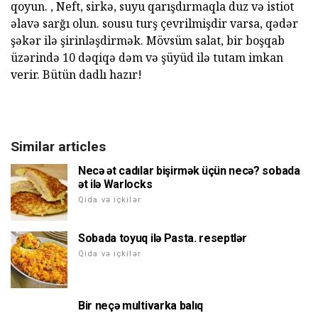
qoyun. , Neft, sirkə, suyu qarışdırmaqla duz və istiot
əlavə sarğı olun. sousu turş çevrilmişdir varsa, qədər
şəkər ilə şirinləşdirmək. Mövsüm salat, bir boşqab
üzərində 10 dəqiqə dəm və şüyüd ilə tutam imkan
verir. Bütün dadlı hazır!
Similar articles
Necə ət cadılar bişirmək üçün necə? sobada
ət ilə Warlocks
Qida və içkilər
Sobada toyuq ilə Pasta. reseptlər
Qida və içkilər
Bir neçə multivarka balıq