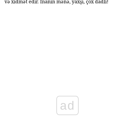
və xidmət edir. İnanın mənə, yaxşı, çox dadlı!
ad