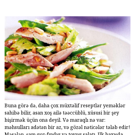
Buna görə də, daha çox müxtəlif reseptlər yeməklər
sahibə bilir, asan xoş ailə təəccüblü, xüsusi bir şey
bişirmək üçün ona deyil. Və maraqlı nə var:
məhsulları adətən bir az, və gözəl nəticələr tələb edir!
Məsələn, şam qoz-fındıq və toyuq salatı. Ilk baxışda,