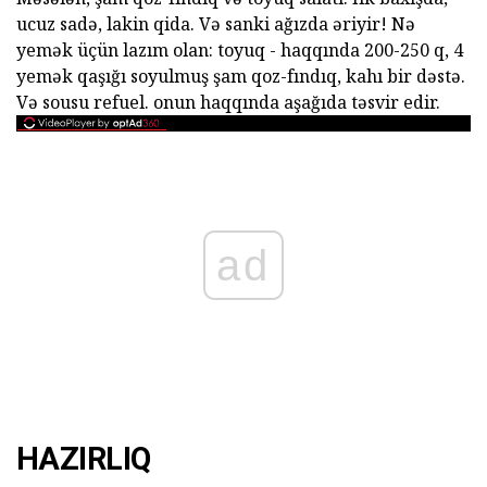
ucuz sadə, lakin qida. Və sanki ağızda əriyir! Nə
yemək üçün lazım olan: toyuq - haqqında 200-250 q, 4
yemək qaşığı soyulmuş şam qoz-fındıq, kahı bir dəstə.
Və sousu refuel. onun haqqında aşağıda təsvir edir.
ad
HAZIRLIQ