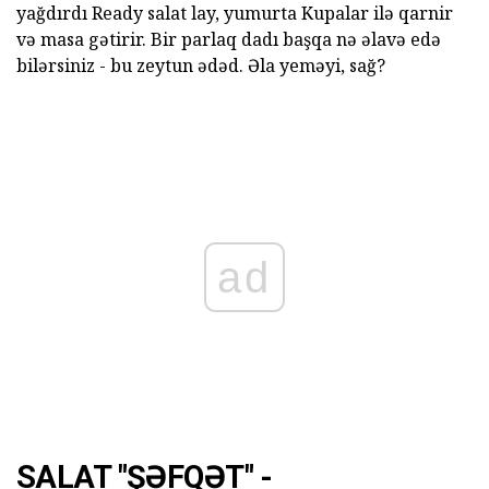
yağdırdı Ready salat lay, yumurta Kupalar ilə qarnir
və masa gətirir. Bir parlaq dadı başqa nə əlavə edə
bilərsiniz - bu zeytun ədəd. Əla yeməyi, sağ?
ad
SALAT "ŞƏFQƏT" -