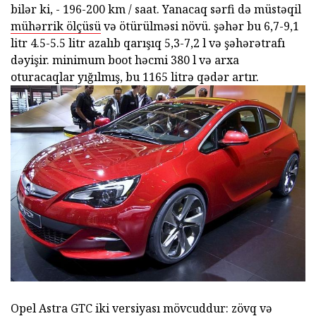
bilər ki, - 196-200 km / saat. Yanacaq sərfi də müstəqil
mühərrik ölçüsü
və ötürülməsi növü. şəhər bu 6,7-9,1
litr 4.5-5.5 litr azalıb qarışıq 5,3-7,2 l və şəhərətrafı
dəyişir. minimum boot həcmi 380 l və arxa
oturacaqlar yığılmış, bu 1165 litrə qədər artır.
Opel Astra GTC iki versiyası mövcuddur: zövq və