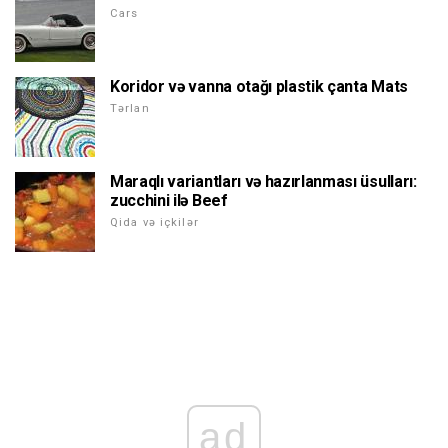
Cars
Koridor və vanna otağı plastik çanta Mats
Tərlan
Maraqlı variantları və hazırlanması üsulları:
zucchini ilə Beef
Qida və içkilər
ad