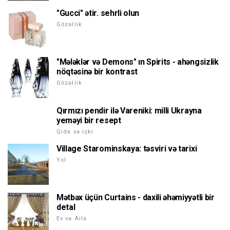
"Gucci" ətir. sehrli olun
Gözəllik
"Mələklər və Demons" ın Spirits - ahəngsizlik
nöqtəsinə bir kontrast
Gözəllik
Qırmızı pendir ilə Vareniki: milli Ukrayna
yeməyi bir resept
Qida və içki
Village Starominskaya: təsviri və tarixi
Yol
Mətbəx üçün Curtains - daxili əhəmiyyətli bir
detal
Ev və Ailə