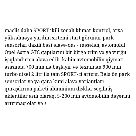
məclis daha SPORT ikili zonalı klimat-kontrol, arxa
yüksəlməyə yardım sistemi start görünür park
sensorlar. daxili bəzi əlavə-ons - məsələn, avtomobil
Opel Astra GTC qapılarını bir birgə trim və ya vurğu
işıqlandırma əlavə edib. kabin avtomobilin qiyməti
əsasında 700 min ilə başlayır və təxminən 900 min
turbo dizel 2 litr ilə tam SPORT-ci artırır. Belə ön park
sensorlar və ya qara kimi əlavə variantları
quraşdırma paketi alüminium disklər seçilmiş
eklentiler asılı olaraq, 5-200 min avtomobilin dəyərini
artırmaq olar və s.