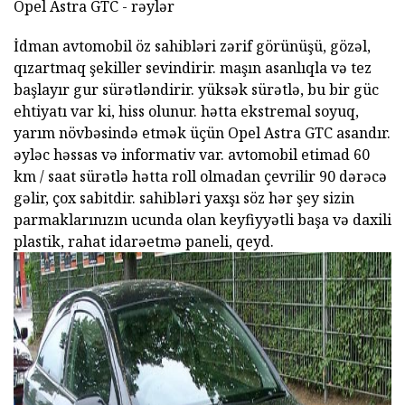
Opel Astra GTC - rəylər
İdman avtomobil öz sahibləri zərif görünüşü, gözəl,
qızartmaq şekiller sevindirir. maşın asanlıqla və tez
başlayır gur sürətləndirir. yüksək sürətlə, bu bir güc
ehtiyatı var ki, hiss olunur. hətta ekstremal soyuq,
yarım növbəsində etmək üçün Opel Astra GTC asandır.
əyləc həssas və informativ var. avtomobil etimad 60
km / saat sürətlə hətta roll olmadan çevrilir 90 dərəcə
gəlir, çox sabitdir. sahibləri yaxşı söz hər şey sizin
parmaklarınızın ucunda olan keyfiyyətli başa və daxili
plastik, rahat idarəetmə paneli, qeyd.