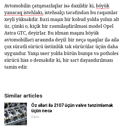
Avtomobilin çatışmazlıqlar isə daxildir ki,
böyük
yanacaq istehlakı,
istehsalçı tərəfindən bu rəqəmlər
xeyli yüksəkdir. Bəzi maşın bir kobud yolda yolun alt
üz, çünki o, kiçik bir rəsmiləşdirilməsi model Opel
Astra GTC, deyirlər. Bu idman maşını böyük
avtomobilləri arasında deyil: bir neçə uşaqlar ilə ailə
çox sürətli sürücü üstünlük tək sürücülər üçün daha
uygundur. Yaxşı user yolda bütün bumps və potholes
sürücü hiss o deməkdir ki, bir sərt dayandırılması
təmin edir.
Similar articles
Öz əlləri ilə 2107 üçün valve tənzimləmək
üçün necə
Cars