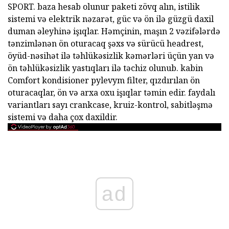
SPORT. baza hesab olunur paketi zövq alın, istilik
sistemi və elektrik nəzarət, güc və ön ilə güzgü daxil
duman əleyhinə işıqlar. Həmçinin, maşın 2 vəzifələrdə
tənzimlənən ön oturacaq şəxs və sürücü headrest,
öyüd-nəsihət ilə təhlükəsizlik kəmərləri üçün yan və
ön təhlükəsizlik yastıqları ilə təchiz olunub. kabin
Comfort kondisioner pylevym filter, qızdırılan ön
oturacaqlar, ön və arxa oxu işıqlar təmin edir. faydalı
variantları sayı crankcase, kruiz-kontrol, sabitləşmə
sistemi və daha çox daxildir.
ad