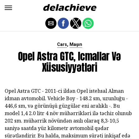
,
Cars
Maşın
Opel Astra GTC, Icmallar Və
Xüsusiyyətləri
Opel Astra GTC - 2011-ci ildən Opel istehsal Alman
idman avtomobil. Vehicle Boy - 148.2 sm, uzunluğu -
446,6 sm, və görünüşü güzgülər eni aralıklı -. Bu
model 1,4 2.0 litr 4 növ mühərrikləri ilə təchiz olunub
202 sm. mühərrik növündən asılı olaraq 8,3-10,5
saniyə saatda yüz kilometr avtomobil qədər
sürətləndirir. Bu halda, maksimum sürəti inkişaf edə