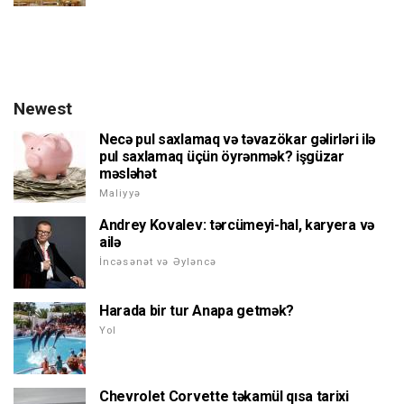
Newest
Necə pul saxlamaq və təvazökar gəlirləri ilə
pul saxlamaq üçün öyrənmək? işgüzar
məsləhət
Maliyyə
Andrey Kovalev: tərcümeyi-hal, karyera və
ailə
İncəsənət və Əyləncə
Harada bir tur Anapa getmək?
Yol
Chevrolet Corvette təkamül qısa tarixi