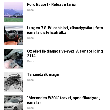
Ford Escort - Release tarixi
Cars
Luxgen 7 SUV: sahibləri, xüsusiyyətləri, foto
icmallar, istehsalı ölkə
Cars
Öz əlləri ilə diaqnoz və əvəz: A sensor idling
2114
Cars
Tarixində ilk maşın
Cars
"Mercedes W204" təsviri, spesifikasiyası,
icmallar
Cars