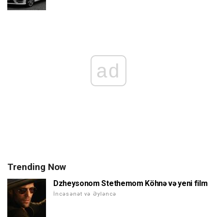
ad
Trending Now
Dzheysonom Stethemom Köhnə və yeni film
İncəsənət və Əyləncə