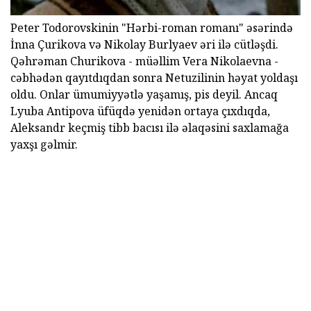
Peter Todorovskinin "Hərbi-roman romanı" əsərində
İnna Çurikova və Nikolay Burlyaev əri ilə cütləşdi.
Qəhrəman Churikova - müəllim Vera Nikolaevna -
cəbhədən qayıtdıqdan sonra Netuzilinin həyat yoldaşı
oldu. Onlar ümumiyyətlə yaşamış, pis deyil. Ancaq
Lyuba Antipova üfüqdə yenidən ortaya çıxdıqda,
Aleksandr keçmiş tibb bacısı ilə əlaqəsini saxlamağa
yaxşı gəlmir.