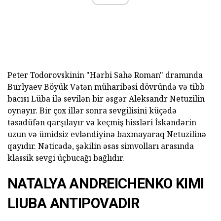
Peter Todorovskinin "Hərbi Sahə Roman" dramında
Burlyaev Böyük Vətən müharibəsi dövründə və tibb
bacısı Lüba ilə sevilən bir əsgər Aleksandr Netuzilin
oynayır. Bir çox illər sonra sevgilisini küçədə
təsadüfən qarşılayır və keçmiş hissləri İskəndərin
uzun və ümidsiz evləndiyinə baxmayaraq Netuzilinə
qayıdır. Nəticədə, şəkilin əsas simvolları arasında
klassik sevgi üçbucağı bağlıdır.
NATALYA ANDREICHENKO KIMI
LIUBA ANTIPOVADIR