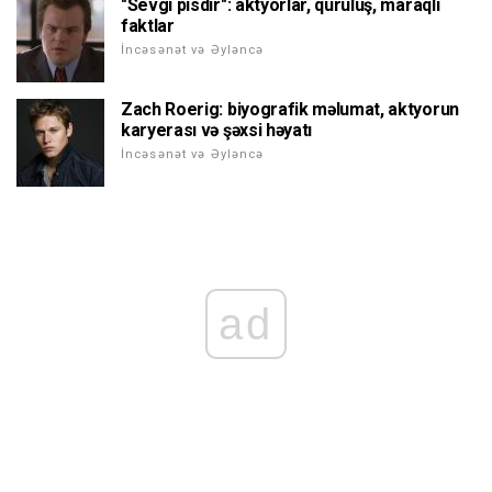
"Sevgi pisdir": aktyorlar, quruluş, maraqlı
faktlar
İncəsənət və Əyləncə
Zach Roerig: biyografik məlumat, aktyorun
karyerası və şəxsi həyatı
İncəsənət və Əyləncə
ad