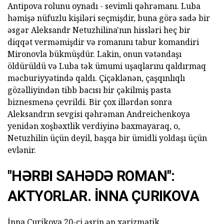
Antipova rolunu oynadı - sevimli qəhrəmanı. Luba
həmişə nüfuzlu kişiləri seçmişdir, buna görə sadə bir
əsgər Aleksandr Netuzhilina'nın hissləri heç bir
diqqət verməmişdir və romanını tabur komandiri
Mironovla bükmüşdür. Lakin, onun vətəndaşı
öldürüldü və Luba tək ümumi uşaqlarını qaldırmaq
məcburiyyətində qaldı. Çiçəklənən, çaşqınlıqlı
gözəlliyindən tibb bacısı bir çəkilmiş pasta
biznesmenə çevrildi. Bir çox illərdən sonra
Aleksandrın sevgisi qəhrəman Andreichenkoya
yenidən xoşbəxtlik verdiyinə baxmayaraq, o,
Netuzhilin üçün deyil, başqa bir ümidli yoldaşı üçün
evlənir.
"HƏRBI SAHƏDƏ ROMAN":
AKTYORLAR. İNNA ÇURIKOVA
İnna Çurikova 20-ci əsrin ən xarizmatik