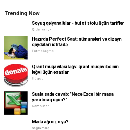
Trending Now
Soyuq qəlyanaltılar - bufet stolu üçün tariflər
Qida və içki
Hazırda Perfect Saat: nümunələri və dizayn
qaydaları istifadə
Formalaşma
Qrant müqaviləsi ləğv. qrant müqaviləsinin
ləğvi üçün əsaslar
Hüquq
Suala sadə cavab: "Necə Excel bir masa
yaratmaq üçün?"
Kompüter
Mədə ağrısı, niyə?
Sağlamlıq