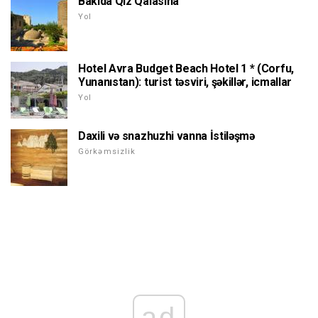
Bakıda Qız Qalasına
Yol
Hotel Avra Budget Beach Hotel 1 * (Corfu,
Yunanıstan): turist təsviri, şəkillər, icmallar
Yol
Daxili və snazhuzhi vanna İstiləşmə
Görkəmsizlik
ad