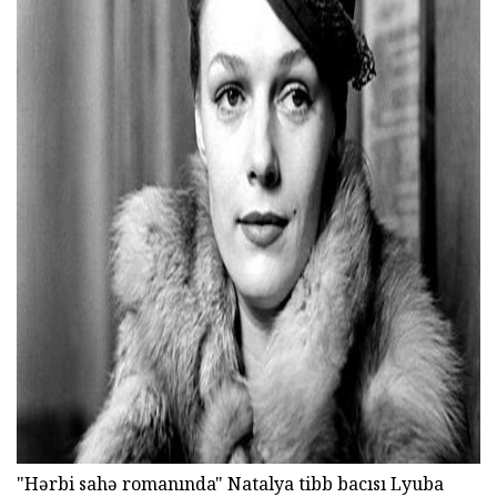
ad
"Hərbi sahə romanında" Natalya tibb bacısı Lyuba