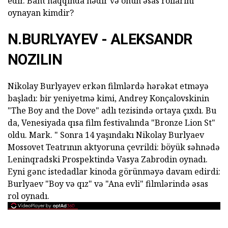
edir. Bant haqqında nədir və onun əsas rollarını
oynayan kimdir?
N.BURLYAYEV - ALEKSANDR
NOZILIN
Nikolay Burlyayev erkən filmlərdə hərəkət etməyə
başladı: bir yeniyetmə kimi, Andrey Konçalovskinin
"The Boy and the Dove" adlı tezisində ortaya çıxdı. Bu
da, Venesiyada qısa film festivalında "Bronze Lion St"
oldu. Mark. " Sonra 14 yaşındakı Nikolay Burlyaev
Mossovet Teatrının aktyoruna çevrildi: böyük səhnədə
Leninqradski Prospektində Vasya Zabrodin oynadı.
Eyni gənc istedadlar kinoda görünməyə davam edirdi:
Burlyaev "Boy və qız" və "Ana evli" filmlərində əsas
rol oynadı.