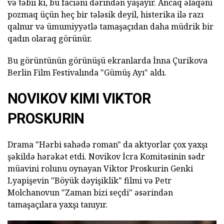
və təbii ki, bu faciəni dərindən yaşayır. Ancaq əlaqəni
pozmaq üçün heç bir tələsik deyil, histerika ilə razı
qalmır və ümumiyyətlə tamaşaçıdan daha müdrik bir
qadın olaraq görünür.
Bu görüntünün görünüşü ekranlarda İnna Çurikova
Berlin Film Festivalında "Gümüş Ayı" aldı.
NOVIKOV KIMI
VIKTOR
PROSKURIN
Drama "Hərbi sahədə roman" da aktyorlar çox yaxşı
şəkildə hərəkət etdi. Novikov İcra Komitəsinin sədr
müavini rolunu oynayan Viktor Proskurin Genki
Lyapişevin "Böyük dəyişiklik" filmi və Petr
Molchanovun "Zaman bizi seçdi" əsərindən
tamaşaçılara yaxşı tanıyır.