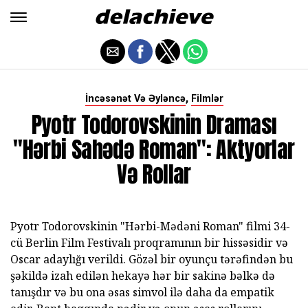
,
İncəsənət Və Əyləncə
Filmlər
Pyotr Todorovskinin Draması
"Hərbi Sahədə Roman": Aktyorlar
Və Rollar
Pyotr Todorovskinin "Hərbi-Mədəni Roman" filmi 34-
cü Berlin Film Festivalı proqramının bir hissəsidir və
Oscar adaylığı verildi. Gözəl bir oyunçu tərəfindən bu
şəkildə izah edilən hekayə hər bir sakinə bəlkə də
tanışdır və bu ona əsas simvol ilə daha da empatik