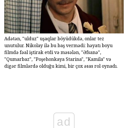
Adətən, "ulduz" uşaqlar böyüdükdə, onlar tez
unutulur. Nikolay ilə bu baş vermədi: həyatı boyu
filmdə fəal iştirak etdi və məsələn, "Əfsanə",
"Qumarbaz", "Poşehonkaya Starina", "Kamila" və
digər filmlərdə olduğu kimi, bir çox əsas rol oynadı.
ad