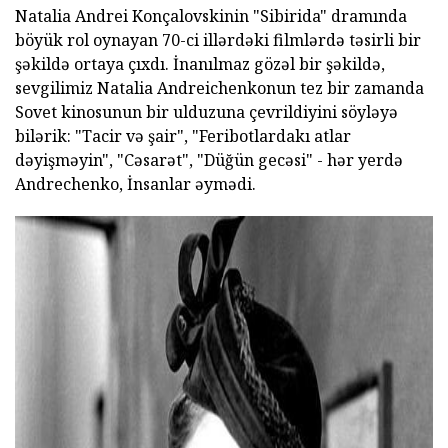
Natalia Andrei Konçalovskinin "Sibirida" dramında
böyük rol oynayan 70-ci illərdəki filmlərdə təsirli bir
şəkildə ortaya çıxdı. İnanılmaz gözəl bir şəkildə,
sevgilimiz Natalia Andreichenkonun tez bir zamanda
Sovet kinosunun bir ulduzuna çevrildiyini söyləyə
bilərik: "Tacir və şair", "Feribotlardakı atlar
dəyişməyin", "Cəsarət", "Düğün gecəsi" - hər yerdə
Andrechenko, İnsanlar əymədi.