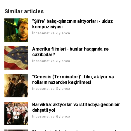
Similar articles
"Şifrə" balıq-qılıncının aktyorları - ulduz
kompozisiyası
İncəsənət və Əyləncə
Amerika filmləri - bunlar haqqında nə
cazibədar?
İncəsənət və Əyləncə
"Genesis (Terminator)": film, aktyor və
rolların nəzərdən keçirilməsi
İncəsənət və Əyləncə
Barvikha: aktyorlar və istifadəyə gedən bir
dəhşətli yol
İncəsənət və Əyləncə