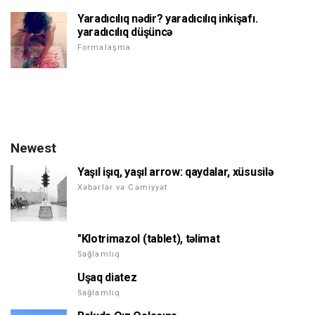
Yaradıcılıq nədir? yaradıcılıq inkişafı.
yaradıcılıq düşüncə
Formalaşma
Newest
Yaşıl işıq, yaşıl arrow: qaydalar, xüsusilə
Xəbərlər və Cəmiyyət
"Klotrimazol (tablet), təlimat
Sağlamlıq
Uşaq diatez
Sağlamlıq