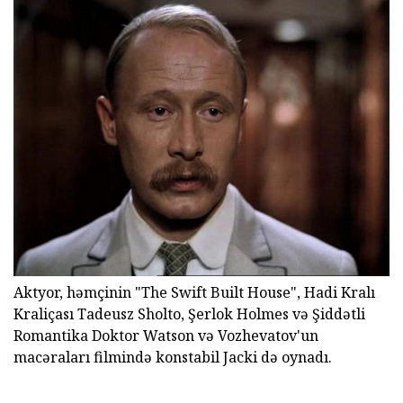
Aktyor, həmçinin "The Swift Built House", Hadi Kralı
Kraliçası Tadeusz Sholto, Şerlok Holmes və Şiddətli
Romantika Doktor Watson və Vozhevatov'un
macəraları filmində konstabil Jacki də oynadı.