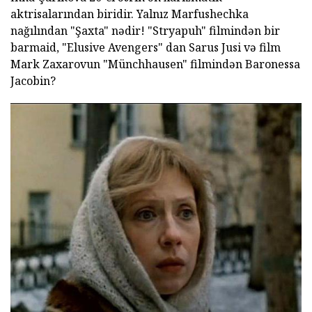
aktrisalarından biridir. Yalnız Marfushechka
nağılından "Şaxta" nədir! "Stryapuh" filmindən bir
barmaid, "Elusive Avengers" dan Sarus Jusi və film
Mark Zaxarovun "Münchhausen" filmindən Baronessa
Jacobin?