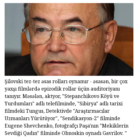
Şilovski tez-tez əsas rolları oynamır - əsasən, bir çox
yaxşı filmlərdə epizodik rollar üçün auditoriyanı
tanıyır. Məsələn, aktyor, "Stepanchikovo Köyü ve
Yurdumları" adlı telefilminde, "Sibirya" adlı tarixi
filmdeki Tungus, Detektivde "Araştırmacılar
Uzmanları Yürütüyor", "Sendikasyon-2" filminde
Eugene Shevchenko, fotoğrafçı Paşa'nın "Mekiklerin
Sevdiği Qadın" filminde Obnoskin oynadı Gavrilov. "