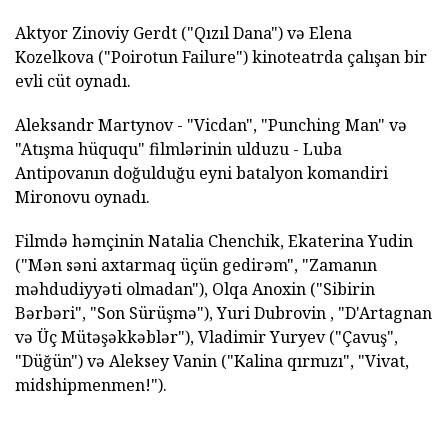
Aktyor Zinoviy Gerdt ("Qızıl Dana") və Elena
Kozelkova ("Poirotun Failure") kinoteatrda çalışan bir
evli cüt oynadı.
Aleksandr Martynov - "Vicdan", "Punching Man" və
"Atışma hüququ" filmlərinin ulduzu - Luba
Antipovanın doğulduğu eyni batalyon komandiri
Mironovu oynadı.
Filmdə həmçinin Natalia Chenchik, Ekaterina Yudin
("Mən səni axtarmaq üçün gedirəm", "Zamanın
məhdudiyyəti olmadan"), Olqa Anoxin ("Sibirin
Bərbəri", "Son Sürüşmə"), Yuri Dubrovin , "D'Artagnan
və Üç Mütəşəkkəblər"), Vladimir Yuryev ("Çavuş",
"Düğün") və Aleksey Vanin ("Kalina qırmızı", "Vivat,
midshipmenmen!").