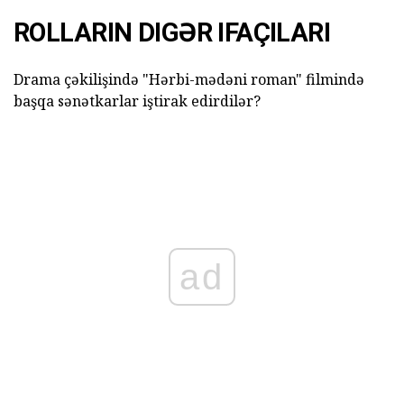
ROLLARIN DIGƏR IFAÇILARI
Drama çəkilişində "Hərbi-mədəni roman" filmində
başqa sənətkarlar iştirak edirdilər?
ad